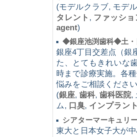
(モデルクラブ, モデ
タレント
,
ファッショ
agent
)
◆銀座池渕歯科◆土・
銀座4丁目交差点（銀
た、とてもきれいな
時まで診療実施。各種
悩みをご相談くださ
(
銀座
,
歯科
,
歯科医院
ム,
口臭
,
インプラン
シアターマーキュリー
東大と日本女子大が中