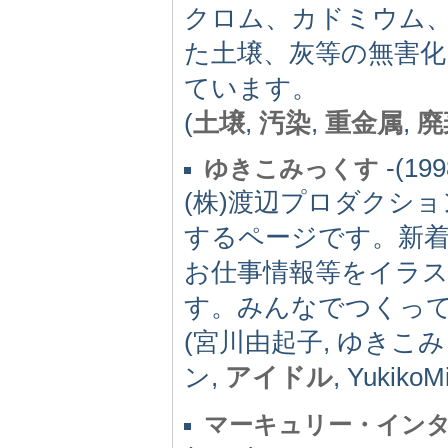
クロム、カドミウム
た土壌、灰等の無害化
ています。
(
土壌
,
汚染
,
重金属
,
廃
-(199
ゆきこみっくす
(株)渡辺プロダクシ
するページです。新
お仕事情報等をイラ
す。みんなでつくっ
(宮川由起子, ゆきこ
ン,
アイドル
, YukikoM
マーキュリー・イン