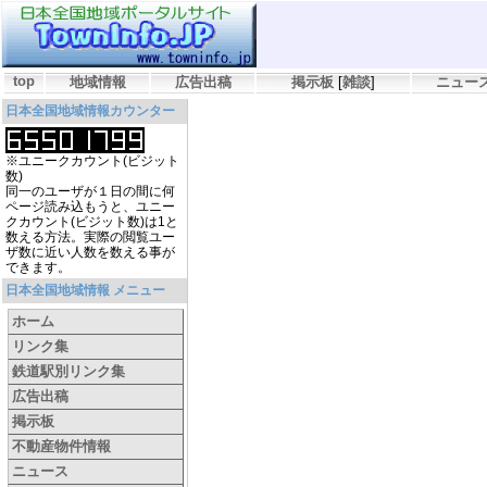
top
地域情報
広告出稿
掲示板
[
雑談
]
ニュー
日本全国地域情報カウンター
※ユニークカウント(ビジット
数)
同一のユーザが１日の間に何
ページ読み込もうと、ユニー
クカウント(ビジット数)は1と
数える方法。実際の閲覧ユー
ザ数に近い人数を数える事が
できます。
日本全国地域情報 メニュー
ホーム
リンク集
鉄道駅別リンク集
広告出稿
掲示板
不動産物件情報
ニュース