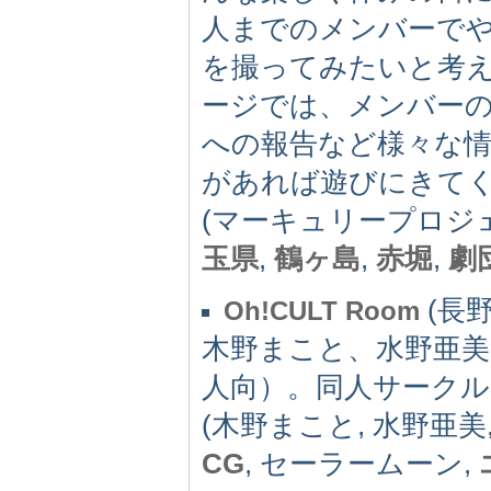
人までのメンバーで
を撮ってみたいと考
ージでは、メンバー
への報告など様々な
があれば遊びにきて
(マーキュリープロジ
玉県
,
鶴ヶ島
,
赤堀
,
劇
(長野県
Oh!CULT Room
木野まこと、水野亜
人向）。同人サークル
(木野まこと, 水野亜美
CG
, セーラームーン,