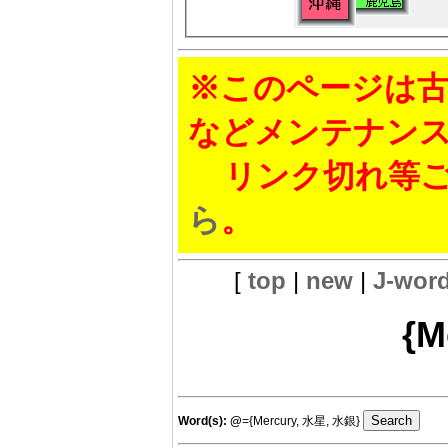
※このページは古
などメンテナン
リンク切れ等ご
ら
。
[
top
|
new
|
J-wor
{M
Word(s):
@
={Mercury, 水星, 水銀}