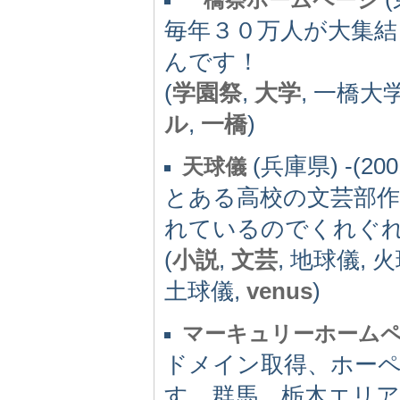
毎年３０万人が大集結
んです！
(
学園祭
,
大学
, 一橋大
ル
,
一橋
)
(兵庫県) -(200
天球儀
とある高校の文芸部
れているのでくれぐ
(
小説
,
文芸
, 地球儀, 
土球儀,
venus
)
マーキュリーホーム
ドメイン取得、ホーペ
す。群馬、栃木エリ