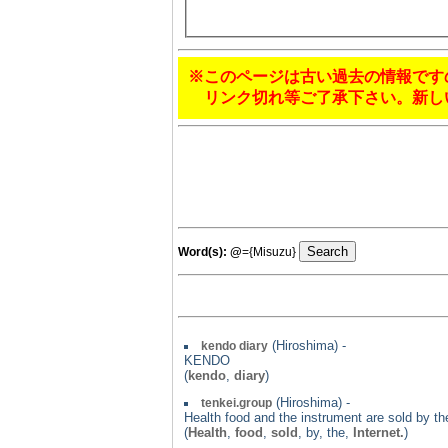
※このページは古い過去の情報です
リンク切れ等ご了承下さい。新し
Word(s):
@
={Misuzu}
(Hiroshima) -
kendo diary
KENDO
(
kendo
,
diary
)
(Hiroshima) -
tenkei.group
Health food and the instrument are sold by the
(
Health
,
food
,
sold
, by, the,
Internet.
)