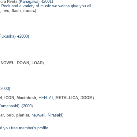
(Kanagawa) -(2001)
kura Ryota
Rock and a variety of music we wanna give you all.
,
live
,
flash
,
music
)
Fukuoka) -(2000)
,
NOVEL
,
DOWN
,
LOAD
)
(2000)
N
,
ICON
,
Macintosh
, HENTAI,
METALLICA
,
DOOM
)
amanashi) -(2000)
ar
,
pub
,
pianist
, newwell, Nirasaki)
you free member's profile.