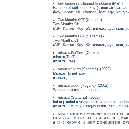
(Mie) -
key kanon air clannad hyakkaya
Fan site of softhouse key (kanon air clannad)
(
key
,
kanon
,
air
,
clannad
,
leaf
,
age
, kourya
(Saitama) -
Two Months OFF
Two Months Off
(
AIR
,
Kanon
,
Key
, SS, misuzu,
ayu
, siori,
yu
(Saitama) -
Two Months OFF
Two Months Off
(
AIR
,
Kanon
,
Key
, SS, misuzu,
ayu
, siori,
yu
(Osaka) -
misuzu,TeaTime
misuzu,TeaTime
(misuzu,
tea
)
(Saitama) -(2002)
misuzu co,Ltd
Misuzu HomePage
(misuzu)
(Nagano) -(2002)
misuzu gakki
Welcome to my homepage
(Saitama) -(2002)
misuzu
hakui jimuhuku sagyouhuku kaigohuku nadon
(misuzu, jimuhuku, sagyouhuku, hakui, tuuh
MISUZU-INDUSTRY,PIONEER-ELECTRIC 
MISUZU-INDSTRY,ELECTRIC-DEVICE,MA
(ELECTRICPARTS,
SEMICONDUCTOR
,
CP