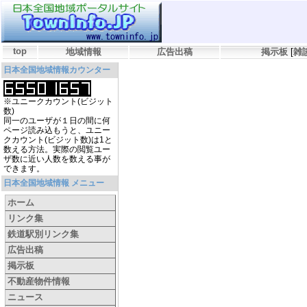
top
地域情報
広告出稿
掲示板
[
雑
日本全国地域情報カウンター
※ユニークカウント(ビジット
数)
同一のユーザが１日の間に何
ページ読み込もうと、ユニー
クカウント(ビジット数)は1と
数える方法。実際の閲覧ユー
ザ数に近い人数を数える事が
できます。
日本全国地域情報 メニュー
ホーム
リンク集
鉄道駅別リンク集
広告出稿
掲示板
不動産物件情報
ニュース