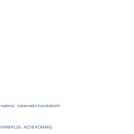
i nadomo. saitamaekn kasukabeshi
SPARKPLUG, AICHI-KOMAKI)