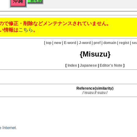
ので修正・削除などメンテナンスされていません。
い情報は
こちら
。
[
top
|
new
|
E-word
|
J-word
|
pref
|
domain
|
regist
|
se
{Misuzu}
[
Index
|
Japanese
|
Editor's Note
]
Reference(similarity)
/
isuzu
//
suzu
/
 Internet.