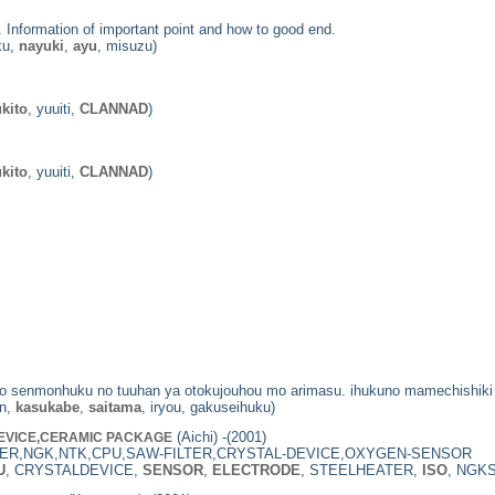
. Information of important point and how to good end.
ku,
nayuki
,
ayu
, misuzu)
kito
, yuuiti,
CLANNAD
)
kito
, yuuiti,
CLANNAD
)
o senmonhuku no tuuhan ya otokujouhou mo arimasu. ihukuno mamechishik
an,
kasukabe
,
saitama
, iryou, gakuseihuku)
(Aichi) -(2001)
DEVICE,CERAMIC PACKAGE
KER,NGK,NTK,CPU,SAW-FILTER,CRYSTAL-DEVICE,OXYGEN-SENSOR
U
, CRYSTALDEVICE,
SENSOR
,
ELECTRODE
, STEELHEATER,
ISO
, NGK