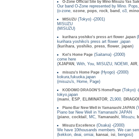
O-Zone Official Site by Mino Misuzu Yas Sa
Our band O-Zone represented by Mino. Pops, 
(o-zone,
ozone
,
pops
,
rock
,
band
, o3,
mino
(Tokyo) -(2001)
MISUZU
MISUZU
(MISUZU)
(
kurihara yoshiko's press art flower ,japan
kurihara yoshiko's press art flower ,japan
(
kurihara
,
yoshiko
,
press
,
flower
,
japan
)
(Saitama) -(2000)
Kei's Home Page
come here
(
XJAPAN
, With, You, MISUZU, NOEMI,
AIR
(Hyogo) -(2000)
misuzu's Home Page
kokura,fukuoka.japan
(misuzu's, Home, Page)
(Tokyo) -
KODOMO DRAGON'S HomePage
tokyo,japan
(
mami
,
ESP
,
ELIMINATOR
, ZL900,
DRAGO
(Y
Piano Bar New Well in Yamanashi JAPAN
Piano bar New Well in Yamanashi JAPAN
(
piano
,
cocktail
, MC,
Yamanashi
, Misuzu,
b
(Osaka) -(2000)
Misuzu Excellence
We have 10thousands members. We can send 
(kekkon, deai, omiai,
kansai
,
isi
, bengosi)