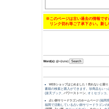
※このページは古い過去の情報です
リンク切れ等ご了承下さい。新し
Word(s):
@
={rune}
WEBショップはじめました！売れないと困り
書籍の検索と購入ができます。珍商品もいっ
(楽天ブック,
パワーストーン
, オミセゴッコ,
(福岡県)
占い師サリードラゴンのホームページ
福岡で活動している占い師サリードラゴンの