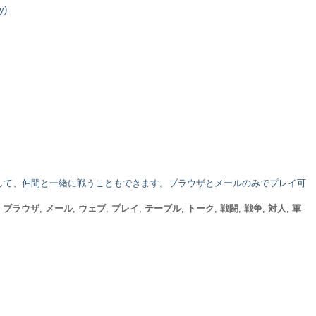
y)
して、仲間と一緒に戦うこともできます。ブラウザとメールのみでプレイ可
,
ブラウザ
,
メール
,
ウェブ
,
プレイ
,
テーブル
,
トーク
,
戦闘
,
戦争
,
対人
,
軍