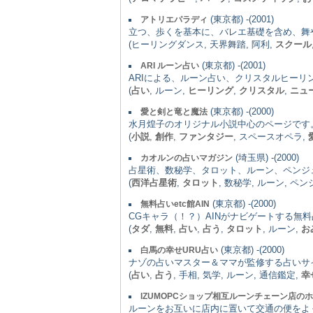
(東京都) -(2001)
アトリエパラディ
立つ、歩くを基本に、バレエ基礎を含め、舞
(ヒーリングダンス, 天界舞踏, 阿利,
スクール
(東京都) -(2001)
ARI ルーン占い
ARIによる、ルーン占い、クリスタルヒーリ
(
占い
, ルーン,
ヒーリング
,
クリスタル
,
ニュ
(東京都) -(2000)
愛と剣と竜と魔法
水月煌子のオリジナル小説中心のページです
(
小説
,
創作
,
ファンタジー
, スペースオペラ,
(埼玉県) -(2000)
カオルンの占いマガジン
占星術、数秘学、タロット、ルーン、ペンジ
(
西洋占星術
,
タロット
, 数秘学, ルーン, ペ
(東京都) -(2000)
無料占いetc館AIN
CGキャラ（！？）AINがナビゲートする無
(
タダ
,
無料
,
占い
,
占う
,
タロット
, ルーン,
お
(東京都) -(2000)
白馬の幸せURU占い
ナゾの占いマスター＆ママが監修する占いサ
(
占い
,
占う
, 手相, 気学, ルーン, 通信鑑定,
幸
IZUMOPCショップ相互ルーンチェーン店の
ルーンをお互いに店内に置いて交通の便をよ