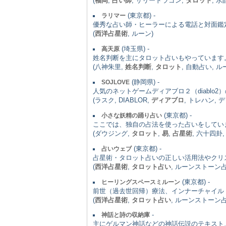
(
福岡
,
占い師
, サリードラゴン,
タロット
, 
(東京都) -
ラリマー
優秀な占い師・ヒーラーによる電話と対面鑑
(
西洋占星術
, ルーン)
(埼玉県) -
高天原
姓名判断を主にタロット占いもやっています
(八神朱里,
姓名判断
,
タロット
, 自動占い, ル
(静岡県) -
SOJLOVE
人気のネットゲームディアブロ２（diabl
(ラスク, DIABLOR,
ディアブロ
, トレハン, 
(東京都) -
小さな妖精の踊り占い
ここでは、独自の占法を使った占いをしてい
(ダウジング,
タロット
,
易
,
占星術
, 六十四卦
(東京都) -
占いウェブ
占星術・タロット占いの正しい活用法やクリ
(
西洋占星術
,
タロット占い
, ルーンストーン
(東京都) -
ヒーリングスペースミルーン
前世（過去世回帰）療法、インナーチャイル
(
西洋占星術
,
タロット占い
, ルーンストーン
-
神話と詩の収納庫
主にゲルマン神話などの神話伝説のテキスト