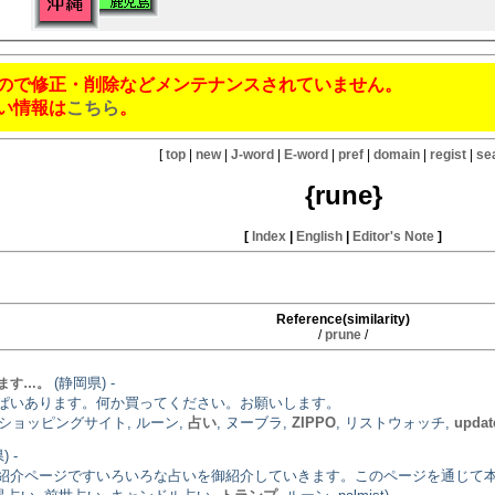
ので修正・削除などメンテナンスされていません。
い情報は
こちら
。
[
top
|
new
|
J-word
|
E-word
|
pref
|
domain
|
regist
|
se
{rune}
[
Index
|
English
|
Editor's Note
]
Reference(similarity)
/
prune
/
(静岡県) -
ます…。
ぱいあります。何か買ってください。お願いします。
 ショッピングサイト, ルーン,
占い
, ヌーブラ,
ZIPPO
, リストウォッチ,
updat
 -
紹介ページですいろいろな占いを御紹介していきます。このページを通じて