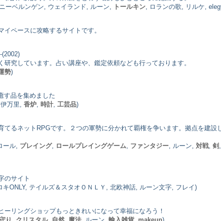
 ニーベルンゲン, ウェイランド, ルーン,
トールキン
, ロランの歌, リルケ, eleg
マイペースに攻略するサイトです。
(2002)
く研究しています。占い講座や、鑑定依頼なども行っております。
運勢
)
を癒す品を集めました
古伊万里,
香炉
,
時計
,
工芸品
)
育てるネットRPGです。２つの軍勢に分かれて覇権を争います。拠点を建設
 ロール,
プレイング
,
ロールプレイングゲーム
,
ファンタジー
, ルーン,
対戦
,
剣
字のサイト
ロキONLY, テイルズ＆スタオＯＮＬＹ, 北欧神話, ルーン文字, フレイ)
ヒーリングショップもっときれいになって幸福になろう！
守り
,
クリスタル
,
自然
,
魔法
, ルーン,
輸入雑貨
,
makeup
)