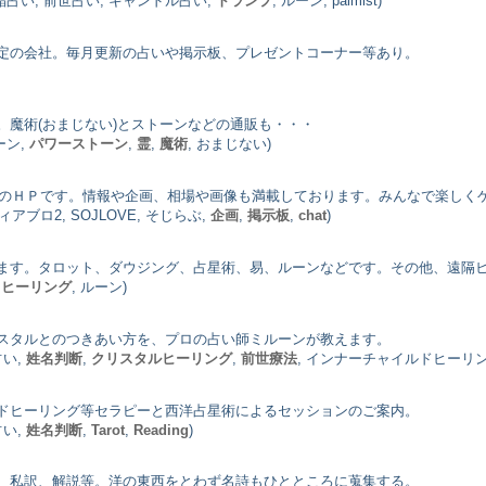
水晶占い, 前世占い, キャンドル占い,
トランプ
, ルーン, palmist)
定の会社。毎月更新の占いや掲示板、プレゼントコーナー等あり。
。魔術(おまじない)とストーンなどの通販も・・・
ーン,
パワーストーン
,
霊
,
魔術
, おまじない)
o2）のＨＰです。情報や企画、相場や画像も満載しております。みんなで楽しく
ディアブロ2, SOJLOVE, そじらぶ,
企画
,
掲示板
,
chat
)
ます。タロット、ダウジング、占星術、易、ルーンなどです。その他、遠隔
,
ヒーリング
, ルーン)
スタルとのつきあい方を、プロの占い師ミルーンが教えます。
占い,
姓名判断
,
クリスタルヒーリング
,
前世療法
, インナーチャイルドヒーリ
ドヒーリング等セラピーと西洋占星術によるセッションのご案内。
占い,
姓名判断
,
Tarot
,
Reading
)
、私訳、解説等。洋の東西をとわず名詩もひとところに蒐集する。