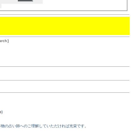
arch
]
e
)
本物の占い師へのご理解していただければ光栄です。