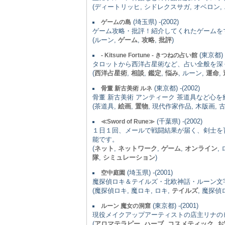
(ディートリッヒ, シドレクスサガ, オベロン,
(埼玉県) -(2002)
ゲームの島
ゲーム攻略・批評！紹介してくれたゲームを
(ルーン,
ゲーム
,
攻略
,
批評
)
(東京都) -
- Kitsune Fortune - きつねの占い館
タロットから西洋占星術など、占い全般を深
(
西洋占星術
,
相談
,
鑑定
,
悩み
, ルーン,
運命
,
(東京都) -(2002)
骨董 新古美術 ルネ
骨董 新古美術 アンティーク 茶道具など心
(茶道具,
絵画
,
置物
, 現代作家作品, 木版画, 
(千葉県) -(2002)
≪Sword of Rune≫
１日１回、メールで戦闘結果が届く、剣士を
能です。
(
ネット
,
ネットワーク
,
ゲーム
,
オンライン
,
隊
,
シミュレーション
)
(埼玉県) -(2001)
空中庭園
魔探偵ロキ＆テイルズ・北欧神話・ルーン文
(魔探偵ロキ, 魔ロキ, ロキ,
テイルズ
, 魔探偵
(東京都) -(2001)
ルーン 魔女の洞窟
現役メイクアップアーティストの店主リナの
(
アロマテラピー
,
ハーブ
,
コスメティック
,
お