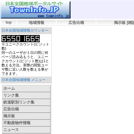
top
地域情報
広告出稿
掲示板
[
雑
日本全国地域情報カウンター
※ユニークカウント(ビジット
数)
同一のユーザが１日の間に何
ページ読み込もうと、ユニー
クカウント(ビジット数)は1と
数える方法。実際の閲覧ユー
ザ数に近い人数を数える事が
できます。
日本全国地域情報 メニュー
ホーム
リンク集
鉄道駅別リンク集
広告出稿
掲示板
不動産物件情報
ニュース