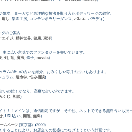
や気功、ヨーガなど東洋的な技法を取り入たボディワークの教室。
,
癒し
, 楽園工房, コンテンポラリーダンス,
バレエ
, パラディ)
ングのご案内
ーエイジ
,
精神世界
,
健康
,
東洋
)
。主に広い意味でのファンタジーを書いています。
愛
,
剣
,
竜
,
魔法
, 煌子,
novels
)
ュラムの5つの占いを紹介。おみくじや毎月の占いもあります。
ンジュラム,
運命学
,
悩み相談
)
料占いの館！かなり、高度な占いができます。
みくじ
,
相談
)
イト！！メインは、通信鑑定ですが、その他、ネットでできる無料占いも扱
せ
, URU占い,
開運
,
無料
)
(東京都) -(2000)
ホームページ
くすることにより、お店全ての繁盛につなげようという計画です。