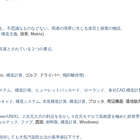
も、不思議なものなどない。両者の境界に生じる迷宮と探索の物語。
, 構造主義,
信長
,
Matrix
)
見落とされている２つの要点。
ル
, 構造計算,
ゴルフ
,
ドライバー
, 飛距離倍増)
テム、構造計画、ヒューレットパッカード、ローランド、各社CAD,構造計算
ルキャド, 構造システム, 木造構造計算, 構造計算,
プロッタ
,
周辺機器
,
通信販
ndows/UNIX)。２次元入力の利点を生かし３次元モデルで高精度を極めた
 カルテック, ファブ,
図面
, 材料取, 構造計算,
Windows
)
焼却しても大気汚染防止法の基準値以下です。