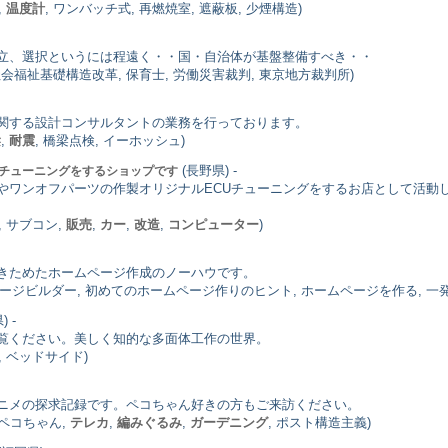
,
温度計
, ワンバッチ式, 再燃焼室, 遮蔽板, 少煙構造)
立、選択というには程遠く・・国・自治体が基盤整備すべき・・
 社会福祉基礎構造改革, 保育士, 労働災害裁判, 東京地方裁判所)
関する設計コンサルタントの業務を行っております。
梁
,
耐震
, 橋梁点検, イーホッシュ)
(長野県) -
タルチューニングをするショップです
ワンオフパーツの作製オリジナルECUチューニングをするお店として活動して
, サブコン,
販売
,
カー
,
改造
,
コンピューター
)
きためたホームページ作成のノーハウです。
ページビルダー, 初めてのホームページ作りのヒント, ホームページを作る, 一
 -
覧ください。美しく知的な多面体工作の世界。
, ベッドサイド)
ニメの探求記録です。ペコちゃん好きの方もご来訪ください。
 ペコちゃん,
テレカ
,
編みぐるみ
,
ガーデニング
, ポスト構造主義)