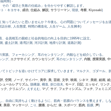
(福岡県) -
、その「成功と失敗の仕組み」を分かりやすく解説します。
バート・キヨサキ,
成功
,
仕組み
,
解説
,
サラリーマン
, 現状,
考察
,
Kiyosaki
)
く知ってみたいと思いませんか？今後も、心の問題についてメッセージをお
 対話分析, 人生態度, 時間の構造化, 人生ゲーム, 人生脚本)
、会員相互の親睦と社会的地位の向上を目的に1995年に設立。
測, 盛土計測, 港湾計測, 河川計測, 地滑り計測, 道路計測)
の実践、フォーカシング、耳のセンタリング、内観などを紹介している。
シング,
エクササイズ
,
カウンセリング
, 耳のセンタリング,
内観
,
授業実践
,
中
いてトピックを追いかけてコアに探求していきます。マルクス、ゴダール、
評
,
空間
,
ノード
,
サイバー
,
美学
,
美
,
芸術
,
文学
,
映画
,
シネマ
,
美術
,
絵画
,
絵
シュールレアリズム
, 脱構築, 構造, 折口信夫,
モード
,
日記
,
エッセイ
,
リンク
ロック
,
クリムゾン
, えすえむ,
マゾ
,
サド
,
フェティシズム
,
フェチ
,
フェミニズ
し、自由に気持ちよく動けるように、筋肉・筋膜のバランスを整えます。し
康
,
美容
,
マッサージ
, こり,
腰痛
,
からだ
,
体
,
スポーツ
,
筋肉
, 筋膜,
声
)