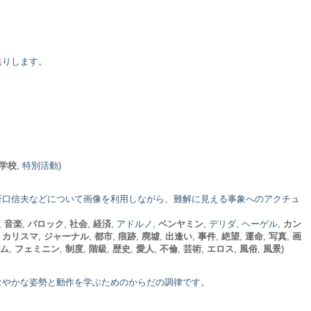
送りします。
学校
, 特別活動)
折口信夫などについて画像を利用しながら、難解に見える事象へのアクチュ
,
音楽
,
バロック
,
社会
,
経済
, アドルノ,
ベンヤミン
, デリダ, ヘーゲル,
カン
,
カリスマ
,
ジャーナル
,
都市
,
痕跡
,
廃墟
,
出逢い
,
事件
,
絶望
,
運命
,
写真
,
画
ム
,
フェミニン
,
制度
,
階級
,
歴史
,
愛人
,
不倫
,
芸術
,
エロス
,
風俗
,
風景
)
なやかな姿勢と動作を学ぶためのからだの調律です。