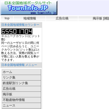
top
地域情報
広告出稿
掲示板
[
雑
日本全国地域情報カウンター
※ユニークカウント(ビジット
数)
同一のユーザが１日の間に何
ページ読み込もうと、ユニー
クカウント(ビジット数)は1と
数える方法。実際の閲覧ユー
ザ数に近い人数を数える事が
できます。
日本全国地域情報 メニュー
ホーム
リンク集
鉄道駅別リンク集
広告出稿
掲示板
不動産物件情報
ニュース