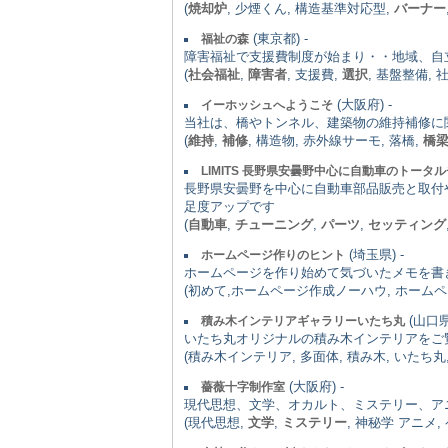
(
焼却炉
, 少煙くん, 構造基準対応型,
バーナー
(東京都) -
福祉の森
障害福祉で支援費制度が始まり・・地域、自
(
社会福祉
,
障害者
, 支援費,
選択
, 基盤整備,
(大阪府) -
イーホッシュへようこそ
当社は、橋やトンネル、建築物の維持補修に
(
維持
,
補修
, 構造物, 赤外線サーモ, 落橋,
橋
LIMITS 長野県安曇野中心に自動車のトー
長野県安曇野を中心に自動車部品販売と取付や
足度アップです
(
自動車
,
チューニング
,
パーツ
,
セッティング
(埼玉県) -
ホームページ作りのヒント
ホームページを作り始めて気づいたメモを書
(初めて,ホームページ作成ノーハウ, ホーム
(山口県)
積み木インテリアギャラリーいたち丸
いたち丸オリジナルの積み木インテリアをご
(積み木インテリア, 多面体, 積み木, いたち丸
(大阪府) -
薔薇十字制作室
現代思想、文学、オカルト、ミステリー、ア
(現代思想,
文学
,
ミステリー
, 神秘学 アニメ,