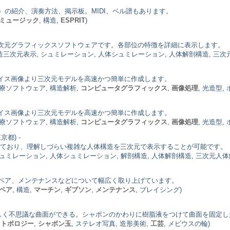
の紹介、演奏方法、掲示板。MIDI、ベル譜もあります。
ミュージック
, 構造,
ESPRIT
)
骨格の正確な三次元グラフィックスソフトウェアです。各部位の特徴を詳細に表示します。
体構造三次元表示, シュミレーション, 人体シュミレーション, 人体解剖構造, 三
元スライス画像より三次元モデルを高速かつ簡単に作成します。
医療ソフトウェア, 構造解析,
コンピュータグラフィックス
,
画像処理
, 光造型,
元スライス画像より三次元モデルを高速かつ簡単に作成します。
医療ソフトウェア, 構造解析,
コンピュータグラフィックス
,
画像処理
, 光造型,
京都) -
ら成り立っており、理解しづらい複雑な人体構造を三次元で表示することが可能です。
ュミレーション, 人体シュミレーション, 解剖構造, 人体解剖構造, 三次元人体解剖
ペア、メンテナンスなどについて幅広く取り上げています。
ペア
, 構造,
マーチン
,
ギブソン
,
メンテナンス
, ブレイシング)
しく不思議な曲面ができる。シャボンのかわりに樹脂液をつけて曲面を固定し
,
トポロジー
,
シャボン玉
, ステレオ写真, 造形美術,
工芸
, メビウスの輪)