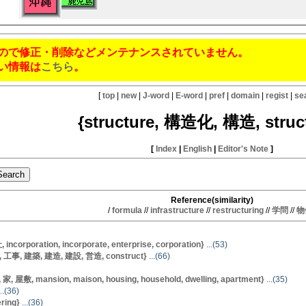
ので修正・削除などメンテナンスされていません。
い情報は
こちら
。
[
top
|
new
|
J-word
|
E-word
|
pref
|
domain
|
regist
|
se
{structure, 構造化, 構造, struct
[
Index
|
English
|
Editor's Note
]
Reference(similarity)
/
formula
//
infrastructure
//
restructuring
//
学問
//
物
rporation, incorporate, enterprise, corporation}
...(53)
, 工事, 建築, 建造, 建設, 営造, construct}
...(66)
 屋敷, mansion, maison, housing, household, dwelling, apartment}
...(35)
..(36)
ring}
...(36)