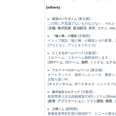
(others)
(東京都) -
迷宮のパラダイム
この世に不思議でないものなどない、それと
(
京極
,
株式投資
,
政治経済
,
井沢
,
コナン
,
eva
(京都府) -
「蟻と蝉」の構造
イソップ寓話「蟻と蝉」の構造とその変遷。
(アリとセミ, アリとキリギリス)
(大阪府) -
とくするホームページ
３Ｄゲーム、２Ｄゲーム無料送付します。
(
3Dゲーム
, 2Dゲーム,
無料
, トクする,
エクセ
(東京都) -
アルファーのホームページ
オートディスク、福井コンピュータ、構造シス
お取り扱い中。
(
キャド／キャム
,
オートキャド
, ジェイダブ
(大阪府) -
株式会社カルテック
鉄骨専用３次元自動積算/CADシステム(Wi
(
鉄骨
,
アプリケーション
,
ソフト開発
,
積算
,
(静岡県) -
少煙くん
新構造基準対応型の焼却炉で、ビニール類を