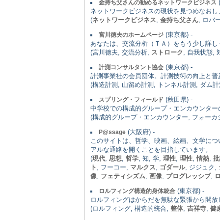
金持ち父さんの勧めるネットワークビジネス
ネットワークビジネスの現状を見つめなおし
(
ネットワークビジネス
,
金持ち父さん
, ロ
(東京都) -
宮川徳夫のホームページ
あなたは、交流分析（ＴＡ）をもう少し詳し
(宮川徳夫, 交流分析,
ストローク
, 自我状態,
(東京都) -
計測コンサルタント協会
計測事業社の会員団体。計測技術の向上と普及
(構造計測, 山留め計測, トンネル計測, ダム計
(秋田県) -
スプリング・フィールド
中学校での構成的グループ・エンカウンター
(構成的グループ・エンカウンター, フォーカ
(大阪府) -
P@ssage
このサイトは、哲学、映画、絵画、文学につ
アルな通路を開くことを目指しています。
(
現代
,
思想
,
哲学
, 知, 学,
理性
,
理性
,
情熱
,
批
ト
, フーコー,
マルクス
,
ゴダール
, ジジュク,
像
,
フェティシズム
,
画像
,
プログレッシブ
,
(東京都) -
ロルフィング構造的身体統合
ロルフィングはからだを無駄な緊張から開放
(ロルフィング, 構造的統合,
整体
,
吉祥寺
,
健