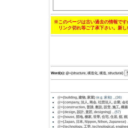
※このページは古い過去の情報です
リンク切れ等ご了承下さい。新し
Word(s):
@
={structure, 構造化, 構造, structural}
@
+{building, 建物, 家屋}
(e.g. 家相) ...(36)
@+{company, 法人, 商会, 社団法人, 企業, 会社, inco
@+{construction, 普請, 敷設, 設営, 施工, 構築
@+{design, 設計, 意匠, designing}
...(57)
@
+{house, 団地, 棲家, 世帯, 住宅, 住居, 舘, 館, 家,
@
+{Japan, 日本, Nippon, Nihon, Japanese}
.
@
+{technology, 工学, technological, enginee