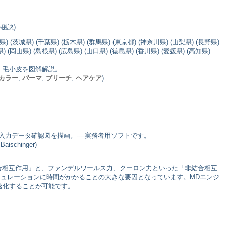
の秘訣)
県) (茨城県) (千葉県) (栃木県) (群馬県) (東京都) (神奈川県) (山梨県) (長野県)
) (岡山県) (島根県) (広島県) (山口県) (徳島県) (香川県) (愛媛県) (高知県)
e・毛小皮を図解解説。
カラー
,
パーマ
,
ブリーチ
,
ヘアケア
)
力データ確認図を描画。----実務者用ソフトです。
chinger)
合相互作用」と、ファンデルワールス力、クーロン力といった「非結合相互
ミュレーションに時間がかかることの大きな要因となっています。MDエンジ
速化することが可能です。