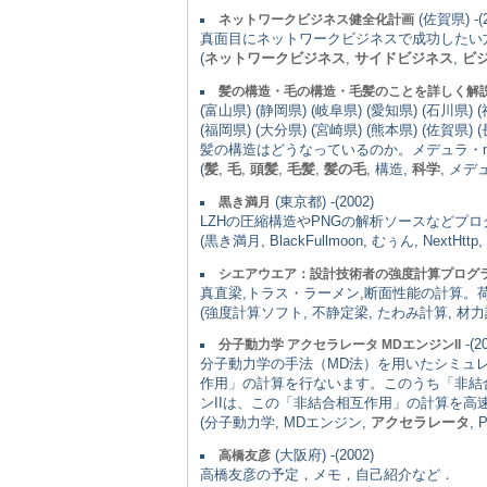
(佐賀県) -(2
ネットワークビジネス健全化計画
真面目にネットワークビジネスで成功したい
(
ネットワークビジネス
,
サイドビジネス
,
ビ
髪の構造・毛の構造・毛髪のことを詳しく解
(富山県) (静岡県) (岐阜県) (愛知県) (石川県) 
(福岡県) (大分県) (宮崎県) (熊本県) (佐賀県) (長
髪の構造はどうなっているのか。メデュラ・med
(
髪
,
毛
,
頭髪
,
毛髪
,
髪の毛
, 構造,
科学
, メデ
(東京都) -(2002)
黒き満月
LZHの圧縮構造やPNGの解析ソースなどプ
(黒き満月, BlackFullmoon, むぅん, NextHttp,
シエアウエア：設計技術者の強度計算プログ
真直梁,トラス・ラーメン,断面性能の計算。
(強度計算ソフト, 不静定梁, たわみ計算, 材力計
-(2
分子動力学 アクセラレータ MDエンジンII
分子動力学の手法（MD法）を用いたシミュ
作用」の計算を行ないます。このうち「非結
ンIIは、この「非結合相互作用」の計算を
(分子動力学, MDエンジン,
アクセラレータ
,
(大阪府) -(2002)
高橋友彦
高橋友彦の予定，メモ，自己紹介など．