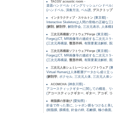
-
TACOS' acoustic room
楽器ハンドベル（イングリッシュハンドベル）
(ハンドベル, 演奏方法, ベル譜,
デスクトップ
(東京都) -
インタラクティブ・スケルトン
Interactive Skeletonは人間の
(
解剖
,
解剖学
, 解剖学会, 三次元表示, 人
(東京都) -
三次元再構築ソフトウェアForge
ForgeはCT, MR画像等の連続する二次
(三次元再構築,
整形外科
, 有限要素法解析, 
(東京都) -
三次元再構築ソフトウェアForge
ForgeはCT, MR画像等の連続する二次
(三次元再構築,
整形外科
, 有限要素法解析, 
(東
三次元人体シュミレーションソフトウェア
Virtual Humanは人体断層データか
(
解剖学
, ボクセル, 三次元人体, 三次元人体シ
(神奈川県) -
ACOMCHA
アコースティックギターに関しての構造、リ
(
アコースティックギター
,
ギター
,
アコギ
,
リ
(愛知県) -
樹脂膜の形遊び
針金で作った形に, シャボン膜をつけると美
(樹脂膜, 膜構造, 針金の枠, 石鹸膜, 極小曲面