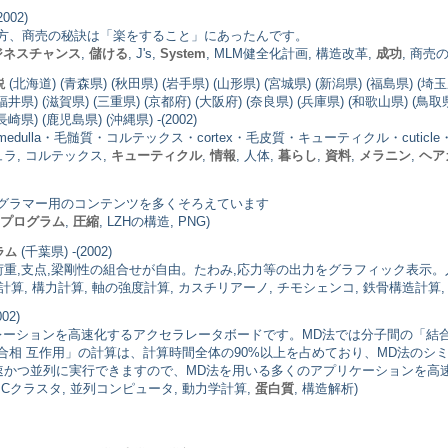
002)
方、商売の秘訣は「楽をすること」にあったんです。
ジネスチャンス
,
儲ける
, J's,
System
, MLM健全化計画, 構造改革,
成功
, 商売
(北海道) (青森県) (秋田県) (岩手県) (山形県) (宮城県) (新潟県) (福島県) (埼玉
説
(福井県) (滋賀県) (三重県) (京都府) (大阪府) (奈良県) (兵庫県) (和歌山県) (鳥取県
崎県) (鹿児島県) (沖縄県) -(2002)
ulla・毛髄質・コルテックス・cortex・毛皮質・キューティクル・cuticl
ュラ, コルテックス,
キューティクル
,
情報
, 人体,
暮らし
,
資料
,
メラニン
,
ヘア
ログラマー用のコンテンツを多くそろえています
プログラム
,
圧縮
, LZHの構造, PNG)
(千葉県) -(2002)
ラム
荷重,支点,梁剛性の組合せが自由。たわみ,応力等の出力をグラフィック表示。入
算, 構力計算, 軸の強度計算, カスチリアーノ, チモシェンコ, 鉄骨構造計算, Bais
002)
レーションを高速化するアクセラレータボードです。MD法では分子間の「結
合相 互作用」の計算は、計算時間全体の90%以上を占めており、MD法のシ
高速かつ並列に実行できますので、MD法を用いる多くのアプリケーションを高
 PCクラスタ, 並列コンピュータ, 動力学計算,
蛋白質
, 構造解析)