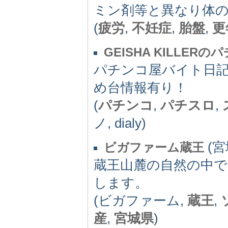
ミン剤等と異なり体
(
疲労
,
不妊症
,
胎盤
,
更
GEISHA KILLER
パチンコ屋バイト日
め台情報有り！
(
パチンコ
,
パチスロ
,
ノ, dialy)
(宮城
ビガファーム蔵王
蔵王山麓の自然の中
します。
(ビガファーム,
蔵王
,
産
,
宮城県
)