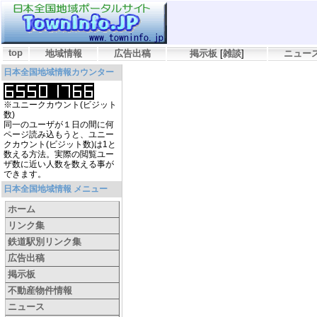
top
地域情報
広告出稿
掲示板
[
雑談
]
ニュー
日本全国地域情報カウンター
※ユニークカウント(ビジット
数)
同一のユーザが１日の間に何
ページ読み込もうと、ユニー
クカウント(ビジット数)は1と
数える方法。実際の閲覧ユー
ザ数に近い人数を数える事が
できます。
日本全国地域情報 メニュー
ホーム
リンク集
鉄道駅別リンク集
広告出稿
掲示板
不動産物件情報
ニュース