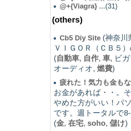
@
+{Viagra}
...(31)
(others)
(神奈川県
Cb5 Diy Site
ＶＩＧＯＲ（ＣＢ５）
(
自動車
,
自作
,
車
, ビ
オーディオ,
燃費
)
疲れた！気力も金も
お金があれば・・。
やめた方がいい！パソ
です。週トータルで8
(
金
,
在宅
,
soho
,
儲け
)