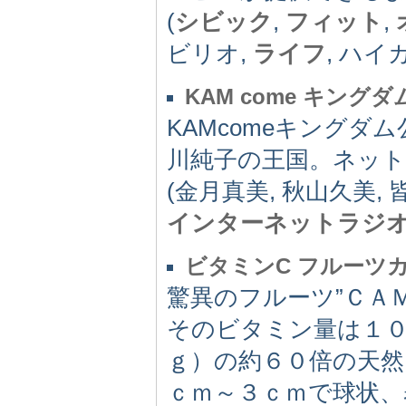
(
シビック
,
フィット
,
ビリオ,
ライフ
, ハイ
KAM come キングダ
KAMcomeキング
川純子の王国。ネッ
(金月真美, 秋山久美, 
インターネットラジ
ビタミンC フルーツ
驚異のフルーツ”ＣＡ
そのビタミン量は１０
ｇ）の約６０倍の天
ｃｍ～３ｃｍで球状