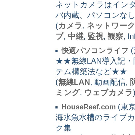
ネットカメラはイン
バ内蔵、パソコンな
(
カメラ
,
ネットワー
ブ
,
中継
,
監視
,
観察
, I
(
快適パソコンライフ
★★無線LAN導入記
テム構築法など★★
(
無線LAN
, 動画配信,
ミング
,
ウェブカメラ
(東京都
HouseReef.com
海水魚水槽のライブ
ク集