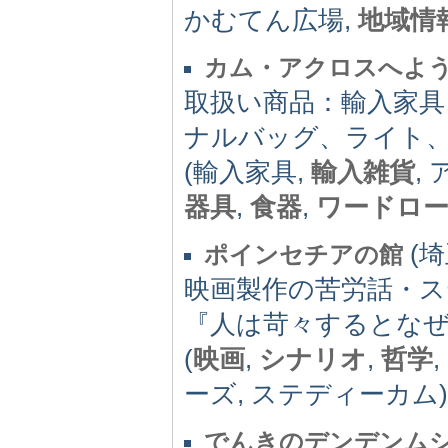
かむてん広場,
地域情
カム・アクロスへよ
取扱い商品：輸入家
ナルバッグ、ライト
(輸入家具,
輸入雑貨
,
器具
,
食器
,
ワードロ
(埼
ポインセチアの館
映画製作の苦労話・
『人は苛々するとな
(
映画
,
シナリオ
,
哲学
,
ーズ, ステディーカム)
でんきのデンデンム