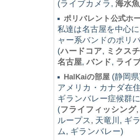
(ライブカメラ,
海水魚
ポリバレント公式ホ
私達は名古屋を中心
ャー系バンドのポリ
(
ハードコア
,
ミクス
名古屋
,
バンド
,
ライ
(静岡県) 
HalKaiの部屋
アメリカ・カナダ在住
ギランバレー症候群
(
フライフィッシング
ループス, 天竜川, 
ム, ギランバレー)