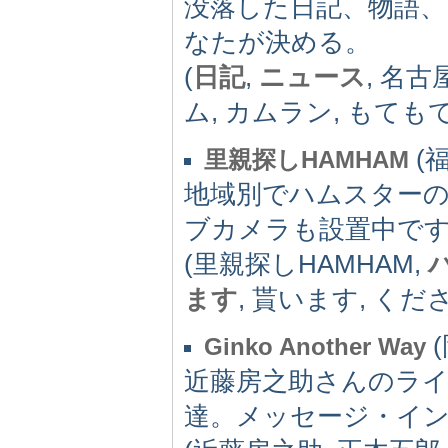
没落した日記、物語
なたが決める。
(
日記
,
ニュース
, 名古
ム, カムラン, もても
(福
里親探しHAMHAM
地域別でハムスター
ブカメラも設置中で
(里親探しHAMHAM,
ます
, 貰います, くだ
(
Ginko Another Way
近藤房之助さんのライ
達。メッセージ・イ