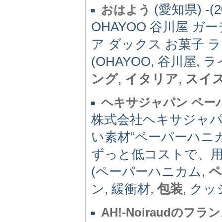
(愛知県) -(2
おはよう
OHAYOO 谷川屋 ガ
ア ダックス お菓子 
(OHAYOO, 谷川屋,
ング
,
イタリア
,
スイ
ヘキサジャパン ペー
株式会社ヘキサジャ
い素材“ペーパーハニ
ずっと低コストで、
(ペーパーハニカム,
ペ
ン, 緩衝材,
包装
, ク
AH!-Noiraudのフ