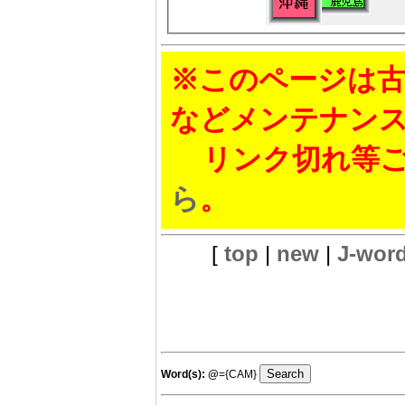
※このページは古
などメンテナン
リンク切れ等ご
ら
。
[
top
|
new
|
J-wor
Word(s):
@
={CAM}