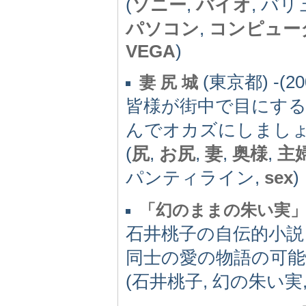
(
ソニー
,
バイオ
, バ
パソコン
,
コンピュー
VEGA
)
(東京都) -(20
妻 尻 城
皆様が街中で目にす
んでオカズにしまし
(
尻
,
お尻
,
妻
,
奥様
,
主
パンティライン,
sex
)
「幻のままの朱い実
石井桃子の自伝的小説
同士の愛の物語の可能
(石井桃子, 幻の朱い実