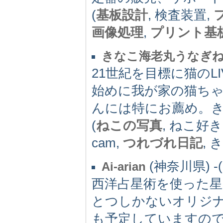
(
基板設計
, 検査装置,
画像処理
,
プリント基
きなこ海老丸うなぎ
21世紀を目標に猫のL
始めに我が家の猫ち
んには特にお薦め。
(
ねこの写真
, ねこ好
cam,
つれづれ日記
, 
(神奈川県) -(
Ai-arian
西洋占星術を使った
とつしかないオリジ
も予定していますの