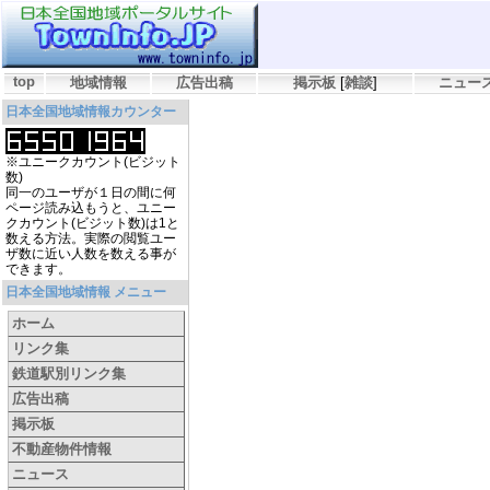
top
地域情報
広告出稿
掲示板
[
雑談
]
ニュー
日本全国地域情報カウンター
※ユニークカウント(ビジット
数)
同一のユーザが１日の間に何
ページ読み込もうと、ユニー
クカウント(ビジット数)は1と
数える方法。実際の閲覧ユー
ザ数に近い人数を数える事が
できます。
日本全国地域情報 メニュー
ホーム
リンク集
鉄道駅別リンク集
広告出稿
掲示板
不動産物件情報
ニュース