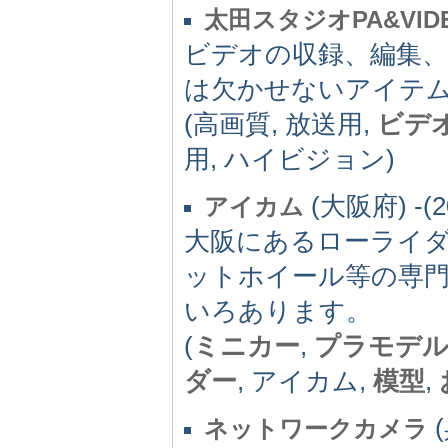
太田スタジオPA&VI
ビデオの収録、編集
は欠かせないアイテ
(高画質, 放送用,
ビデ
用, ハイビジョン)
(大阪府) -(2
アイカム
大阪にあるローライ
ットホイール等の専
いろあります。
(
ミニカー
,
プラモデ
ダー
, アイカム,
模型
,
(
ネットワークカメラ