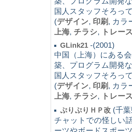
築、プログラム開発
国人スタッフそろっ
(
デザイン
,
印刷
, カ
上海
,
チラシ
,
トレー
-(2001)
GLink21
中国（上海）にある
築、プログラム開発
国人スタッフそろっ
(
デザイン
,
印刷
, カ
上海
,
チラシ
,
トレー
(千葉県
ぷりぷりＨＰ改
チャットでの怪しい
ーツやボードスポー