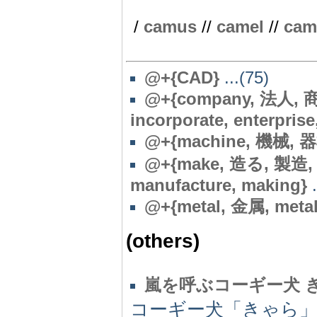
/
camus
//
camel
//
cam
@+{CAD}
...(75)
@
+{company, 法人, 
incorporate, enterprise
@
+{machine, 機械, 器
@
+{make, 造る, 製造
manufacture, making}
.
@
+{metal, 金属, metal
(others)
嵐を呼ぶコーギー犬 
コーギー犬「きゃら