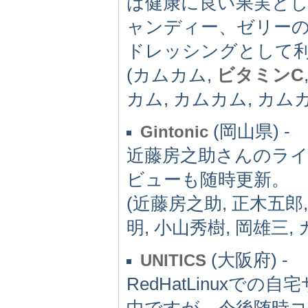
は健康に良い果実と
ャンディー、ゼリー
ドレッシングとして
(カムカム,
ビタミンC
カム, カムカム, カム
(岡山県) -
Gintonic
近藤房之助さんのラ
ビューも随時更新。
(近藤房之助, 正木五郎
明, 小山秀樹, 岡雄三,
(大阪府) -
UNITICS
RedHatLinux
中ですが、今後随時