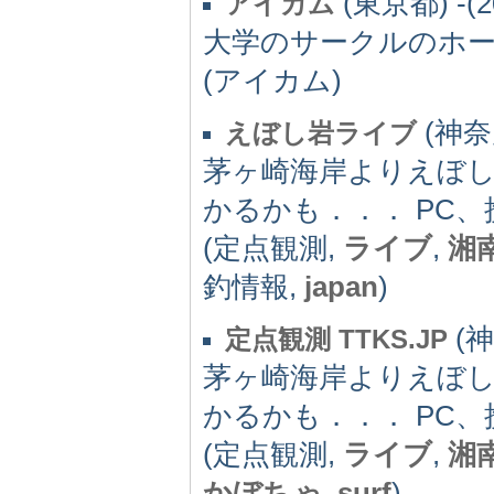
(東京都) -(2
アイカム
大学のサークルのホ
(アイカム)
(神奈川
えぼし岩ライブ
茅ヶ崎海岸よりえぼ
かるかも．．． PC
(定点観測,
ライブ
,
湘
釣情報,
japan
)
(神
定点観測 TTKS.JP
茅ヶ崎海岸よりえぼ
かるかも．．． PC
(定点観測,
ライブ
,
湘
かぼちゃ
,
surf
)