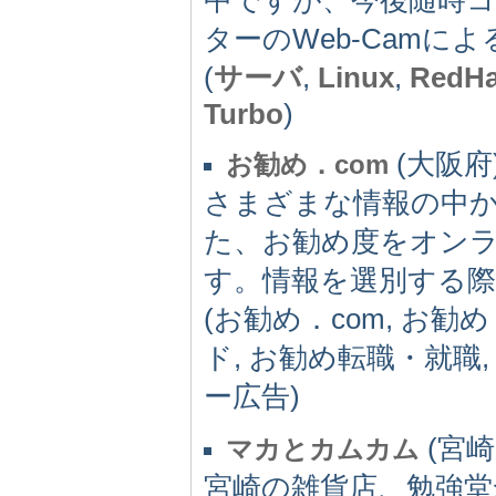
ターのWeb-Camによ
(
サーバ
,
Linux
,
RedHa
Turbo
)
(大阪府)
お勧め．com
さまざまな情報の中
た、お勧め度をオン
す。情報を選別する
(お勧め．com, お勧
ド, お勧め転職・就職
ー広告)
(宮崎県
マカとカムカム
宮崎の雑貨店、勉強