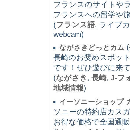
フランスのサイトやラ
フランスへの留学や
(
フランス語
, ライブ
webcam)
(
ながさきどっとカム
長崎のお奨めスポッ
です！ぜひ遊びに来
(
ながさき
,
長崎
,
J-フ
地域情報
)
イーソニーショップ 
ソニーの特約店カス
お得な価格で全国通