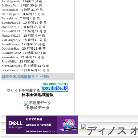
AvisHypes4
: 1 時間 2 分 前
JulissaPet
: 1 時間 30 分 前
RafaelaGar
: 1 時間 31 分 前
NamTurgeon
: 3 時間 15 分 前
BetsyMilte
: 7 時間 4 分 前
EdwinHass8
: 10 時間 16 分 前
MosesKraje
: 10 時間 25 分 前
Selma63682
: 12 時間 59 分 前
MaggieW130
: 15 時間 4 分 前
VOHJoycely
: 15 時間 40 分 前
JosefLevey
: 19 時間 50 分 前
DouglasBaz
: 20 時間 11 分 前
LucindaBow
: 21 時間 18 分 前
YaniraMine
: 21 時間 49 分 前
RileyWilla
: 23 時間 前
KRPCarrol3
: 1 日 6 時間 14 分 前
LoraGreenh
: 1 日 6 時間 48 分 前
日本全国地域情報サイト情報
当サイトを推薦する
日本全国地域情報
不動産データ