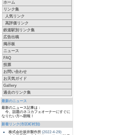
ホーム
リンク集
人気リンク
高評価リンク
鉄道駅別リンク集
広告出稿
掲示板
ニュース
FAQ
投票
お問い合わせ
お天気ガイド
Gallery
過去のリンク集
最新のニュース
最新のニュース記事は：
今、話題のネコカフェオーナーにすぐに
なりたい方へ朗報！
新着リンク(市区町村別)
株式会社坂井製作所
(2022-4-29)