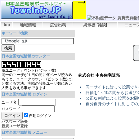
top
地域情報
広告出稿
掲示板
[
雑談
]
ニュー
キーワード検索
日本全国地域情報カウンター
※ユニークカウント(ビジット数)
同一のユーザが１日の間に何ページ読み込
株式会社 中央住宅販売
もうと、ユニークカウント(ビジット数)は1
と数える方法。実際の閲覧ユーザ数に近い
同一サイトに対して投票でき
人数を数える事ができます。
評価を1～10の間からお選
日本全国地域情報 ログイン
公正な判断による投票をお願
ユーザ名:
自分自身のサイトに対しての
パスワード:
自動ログイン
パスワード紛失
新規ユーザ登録
日本全国地域情報 メニュー