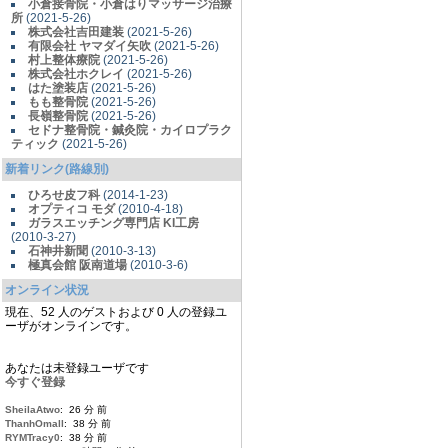
小倉接骨院・小倉はりマッサージ治療
所
(2021-5-26)
株式会社吉田建装
(2021-5-26)
有限会社 ヤマダイ矢吹
(2021-5-26)
村上整体療院
(2021-5-26)
株式会社ホクレイ
(2021-5-26)
はた塗装店
(2021-5-26)
もも整骨院
(2021-5-26)
長嶺整骨院
(2021-5-26)
セドナ整骨院・鍼灸院・カイロプラク
ティック
(2021-5-26)
新着リンク(路線別)
ひろせ皮フ科
(2014-1-23)
オプティコ モダ
(2010-4-18)
ガラスエッチング専門店 KI工房
(2010-3-27)
石神井新聞
(2010-3-13)
極真会館 阪南道場
(2010-3-6)
オンライン状況
現在、52 人のゲストおよび 0 人の登録ユ
ーザがオンラインです。
あなたは未登録ユーザです
今すぐ登録
SheilaAtwo
: 26 分 前
ThanhOmall
: 38 分 前
RYMTracy0
: 38 分 前