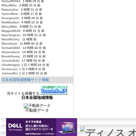
VelmaR0364
: 1 時間 26 分 前
RileyWilla
: 2 時間 25 分 前
RafaelaGar
: 3 時間 31 分 前
YaniraMine
: 4 時間 17 分 前
Georgina10
: 5 時間 26 分 前
RobMoulton
: 9 時間 22 分 前
BetsyMilte
: 9 時間 31 分 前
MaggieW130
: 9 時間 31 分 前
NamTurgeon
: 10 時間 21 分 前
NonaRichey
: 11 時間 前
RheaStarli
: 11 時間 40 分 前
Selma63682
: 13 時間 44 分 前
ShaunaEast
: 14 時間 33 分 前
BrookDenny
: 15 時間 10 分 前
JessikaEdo
: 17 時間 50 分 前
CleoHedgep
: 1 日 1 時間 44 分 前
VeronicaLl
: 1 日 2 時間 9 分 前
JulianeBlo
: 1 日 2 時間 30 分 前
日本全国地域情報サイト情報
当サイトを推薦する
日本全国地域情報
不動産データ