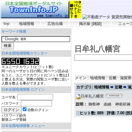
top
地域情報
広告出稿
掲示板
[
雑談
]
ニュー
キーワード検索
日牟礼八幡宮
日本全国地域情報カウンター
※ユニークカウント(ビジット数)
同一のユーザが１日の間に何ページ読み込
もうと、ユニークカウント(ビジット数)は1
メイン
:
地域情報
:
近畿
:
滋賀県
と数える方法。実際の閲覧ユーザ数に近い
人数を数える事ができます。
カテゴリ: 地域情報
近畿
滋
日本全国地域情報 ログイン
日牟礼八幡宮
ユーザ名:
パスワード:
説明：
御祭神 由緒 神前祈祷
自動ログイン
ヒット数:
889
評価:
7.00 (投
パスワード紛失
新規ユーザ登録
日本全国地域情報 メニュー