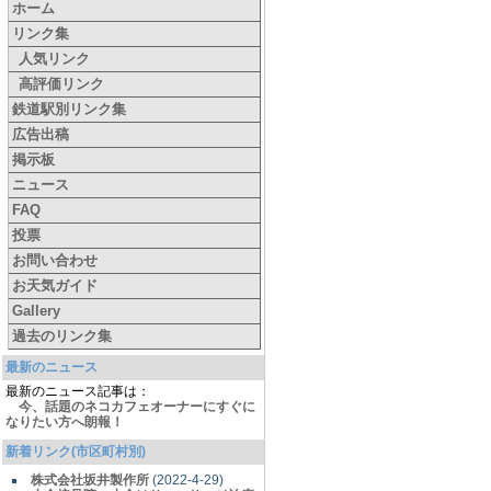
ホーム
リンク集
人気リンク
高評価リンク
鉄道駅別リンク集
広告出稿
掲示板
ニュース
FAQ
投票
お問い合わせ
お天気ガイド
Gallery
過去のリンク集
最新のニュース
最新のニュース記事は：
今、話題のネコカフェオーナーにすぐに
なりたい方へ朗報！
新着リンク(市区町村別)
株式会社坂井製作所
(2022-4-29)