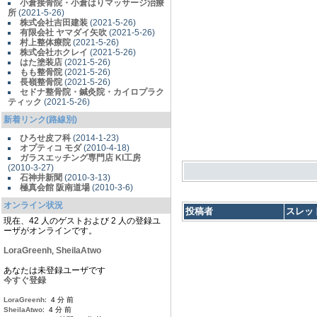
小倉接骨院・小倉はりマッサージ治療
所
(2021-5-26)
株式会社吉田建装
(2021-5-26)
有限会社 ヤマダイ矢吹
(2021-5-26)
村上整体療院
(2021-5-26)
株式会社ホクレイ
(2021-5-26)
はた塗装店
(2021-5-26)
もも整骨院
(2021-5-26)
長嶺整骨院
(2021-5-26)
セドナ整骨院・鍼灸院・カイロプラク
ティック
(2021-5-26)
新着リンク(路線別)
ひろせ皮フ科
(2014-1-23)
オプティコ モダ
(2010-4-18)
ガラスエッチング専門店 KI工房
(2010-3-27)
石神井新聞
(2010-3-13)
極真会館 阪南道場
(2010-3-6)
オンライン状況
投稿者
スレッ
現在、42 人のゲストおよび 2 人の登録ユ
ーザがオンラインです。
LoraGreenh
,
SheilaAtwo
あなたは未登録ユーザです
今すぐ登録
LoraGreenh
: 4 分 前
SheilaAtwo
: 4 分 前