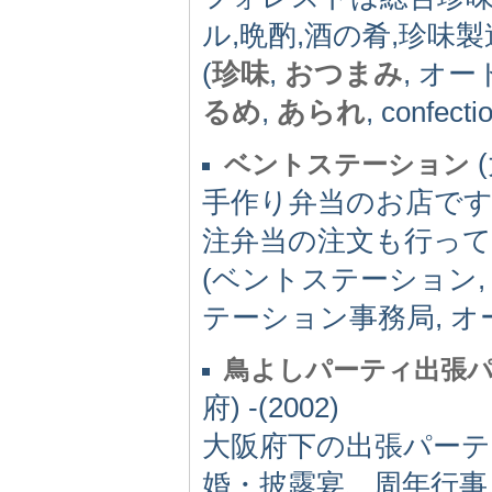
ル,晩酌,酒の肴,珍味製
(
珍味
,
おつまみ
, オー
るめ
,
あられ
, confecti
(
ベントステーション
手作り弁当のお店で
注弁当の注文も行っ
(ベントステーション,
テーション事務局, オ
鳥よしパーティ出張
府) -(2002)
大阪府下の出張パー
婚・披露宴、周年行事