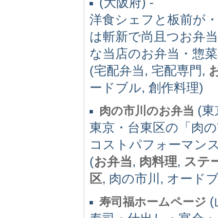
(大阪府) -
洋食シェフと板前が
は斬新で尚且つお弁
な当店のお弁当・惣菜
(宅配弁当, 宅配専門,
ードブル, 創作料理)
(東
肉の市川のお弁当
東京・台東区の「肉の
コストパフォーマン
(
お弁当
,
肉料理
,
ステ
区
, 肉の市川, オードブ
(
寿司福ホームページ