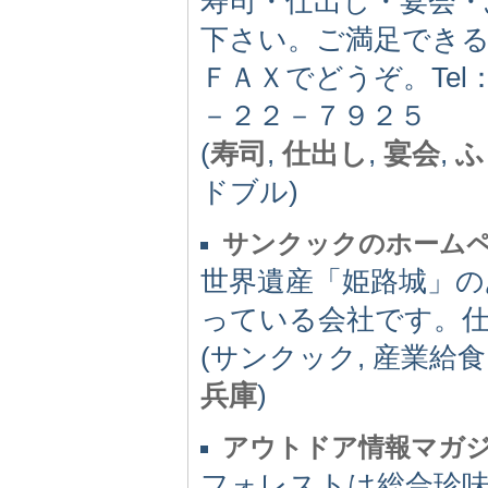
寿司・仕出し・宴会・
下さい。ご満足でき
ＦＡＸでどうぞ。Tel
－２２－７９２５
(
寿司
,
仕出し
,
宴会
,
ふ
ドブル)
サンクックのホーム
世界遺産「姫路城」の
っている会社です。
(サンクック, 産業給食
兵庫
)
アウトドア情報マガ
フォレストは総合珍味