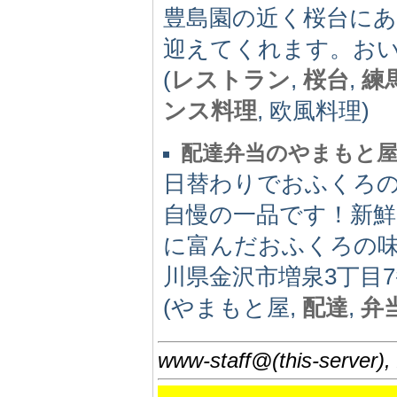
豊島園の近く桜台に
迎えてくれます。お
(
レストラン
,
桜台
,
練
ンス料理
, 欧風料理)
配達弁当のやまもと
日替わりでおふくろ
自慢の一品です！新
に富んだおふくろの
川県金沢市増泉3丁目7番
(やまもと屋,
配達
,
弁
www-staff@(this-server),