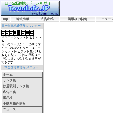
top
地域情報
広告出稿
掲示板
[
雑談
]
ニュー
日本全国地域情報カウンター
※ユニークカウント(ビジット
数)
同一のユーザが１日の間に何
ページ読み込もうと、ユニー
クカウント(ビジット数)は1と
数える方法。実際の閲覧ユー
ザ数に近い人数を数える事が
できます。
日本全国地域情報 メニュー
ホーム
リンク集
鉄道駅別リンク集
広告出稿
掲示板
不動産物件情報
ニュース