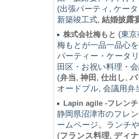
(出張パーティ, ケー
新築竣工式,
結婚披露
(東京都
株式会社梅もと
梅もとが一品一品心
パーティー・ケータ
田区・お祝い料理・会
(
弁当
,
神田
,
仕出し
,
パ
オードブル, 会議用弁
Lapin agile -
静岡県沼津市のフレンチレ
ームページ。ランチ
(
フランス料理
,
ディナ