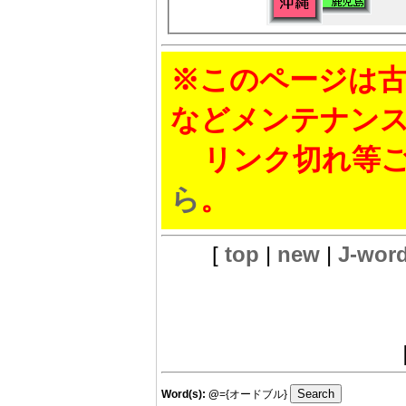
※このページは古
などメンテナン
リンク切れ等ご
ら
。
[
top
|
new
|
J-wor
Word(s):
@
={オードブル}