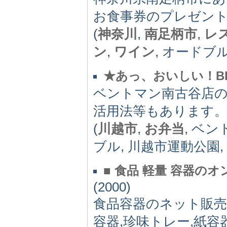
お食事券のプレゼン
(
神奈川
,
南足柄市
,
レ
ン
,
ワイン
, オードブル
★あっ、おいしい！BE
ベントマン南古谷店
活用法等もあります
(
川越市
,
お弁当
, ベン
ブル, 川越市運動公園
■ 食品 軽量 容器の
(2000)
食品容器のネット販売,
容器,珍味トレー,紙容