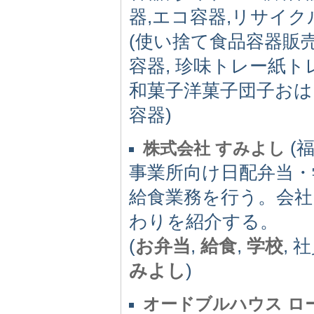
器,エコ容器,リサイ
(使い捨て食品容器販売
容器, 珍味トレー紙ト
和菓子洋菓子団子おはぎ
容器)
(福
株式会社 すみよし
事業所向け日配弁当・
給食業務を行う。会
わりを紹介する。
(
お弁当
,
給食
,
学校
, 
みよし
)
オードブルハウス ロ