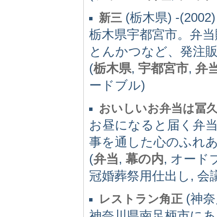
(栃木県) -(2002)
新三
栃木県宇都宮市。弁当
とんかつなど、発注
(
栃木県
,
宇都宮市
,
弁
ードブル)
おいしいお弁当は冨
お昼になると届く弁
事を通した心のふれ
(
弁当
,
幕の内
, オード
冠婚葬祭用仕出し, 会
(神奈川
レストラン角正
神奈川県南足柄市にあ