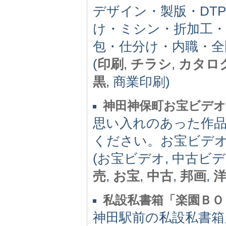
デザイン・製版・DT
け・ミシン・折加工・
包・仕分け・内職・全
(
印刷
,
チラシ
,
カタロ
黒
, 商業印刷)
神田神保町お宝ビデオ.
思い入れのあった作
ください。お宝ビデ
(お宝ビデオ, 中古ビデ
売
,
お宝
,
中古
,
邦画
,
私設私書箱「楽園ＢＯ
神田駅前の私設私書箱