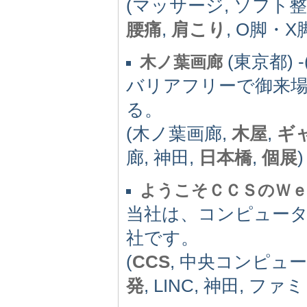
(マッサージ, ソフト整
腰痛
,
肩こり
, O脚・X
(東京都) -(
木ノ葉画廊
バリアフリーで御来場
る。
(木ノ葉画廊,
木屋
,
ギ
廊, 神田,
日本橋
,
個展
)
ようこそＣＣＳのＷ
当社は、コンピュー
社です。
(
CCS
, 中央コンピュ
発
, LINC, 神田, 