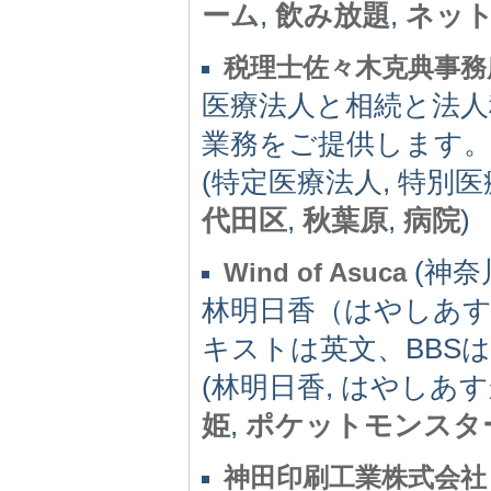
ーム
,
飲み放題
,
ネッ
税理士佐々木克典事務
医療法人と相続と法人
業務をご提供します
(特定医療法人, 特別医
代田区
,
秋葉原
,
病院
)
(神奈川
Wind of Asuca
林明日香（はやしあ
キストは英文、BBS
(林明日香, はやしあす
姫
,
ポケットモンスタ
神田印刷工業株式会社