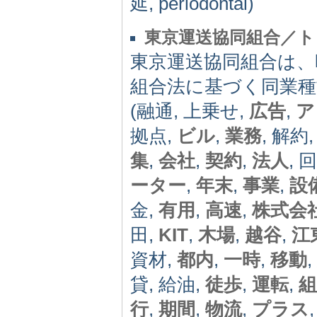
延, periodontal)
東京運送協同組合／ト
東京運送協同組合は、
組合法に基づく同業種
(融通, 上乗せ,
広告
,
ア
拠点,
ビル
,
業務
, 解約
集
,
会社
,
契約
,
法人
, 
ーター
,
年末
,
事業
,
設
金,
有用
,
高速
,
株式会
田,
KIT
,
木場
,
越谷
,
江
資材,
都内
,
一時
,
移動
,
貸, 給油,
徒歩
,
運転
,
組
行
,
期間
,
物流
,
プラス