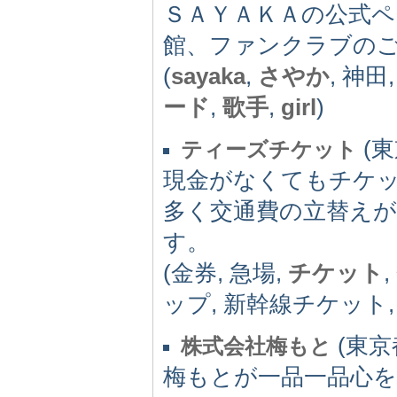
ＳＡＹＡＫＡの公式ペ
館、ファンクラブの
(
sayaka
,
さやか
, 神田
ード
,
歌手
,
girl
)
(東京
ティーズチケット
現金がなくてもチケッ
多く交通費の立替えが
す。
(金券, 急場,
チケット
ップ, 新幹線チケット,
(東京都
株式会社梅もと
梅もとが一品一品心