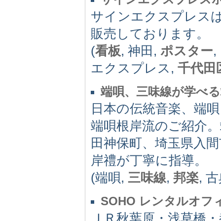
サインエクスプレス
販売しております。
(
看板
, 神田,
ポスター
,
エクスプレス,
千代田
端唄、三味線が学べる
日本の伝統音楽、端唄
端唄根岸流のご紹介。
田神保町、埼玉県入間
岸禮が丁寧に指導。
(端唄,
三味線
,
邦楽
, 
SOHO レンタルオフ
ＪＲ秋葉原・浅草橋・