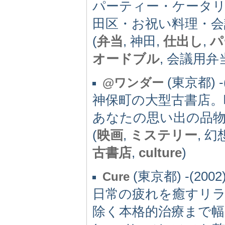
パーティー・ケータ
田区・お祝い料理・会
(
弁当
, 神田,
仕出し
,
パ
オードブル
, 会議用弁
(東京都) -(
@ワンダー
神保町の大型古書店。
あなたの思い出の品
(
映画
,
ミステリー
, 
古書店
,
culture
)
(東京都) -(2002
Cure
日常の疲れを癒すリ
除く本格的治療まで幅