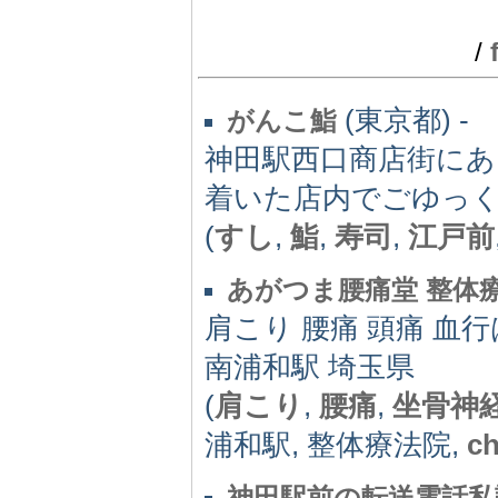
/
(東京都) -
がんこ鮨
神田駅西口商店街に
着いた店内でごゆっ
(
すし
,
鮨
,
寿司
,
江戸前
あがつま腰痛堂 整体
肩こり 腰痛 頭痛 血
南浦和駅 埼玉県
(
肩こり
,
腰痛
,
坐骨神
浦和駅, 整体療法院,
ch
神田駅前の転送電話私