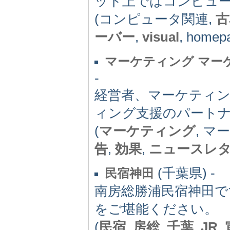
ット上ではコンピュ
(コンピュータ関連,
古
ーバー
,
visual
, homep
マーケティング マー
-
経営者、マーケティ
ィング支援のパート
(
マーケティング
, マ
告
,
効果
,
ニュースレ
(千葉県) -
民宿神田
南房総勝浦民宿神田で
をご堪能ください。
(
民宿
,
房総
,
千葉
,
JR
,