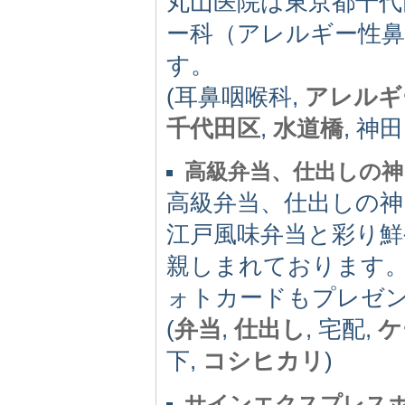
丸山医院は東京都千代
ー科（アレルギー性鼻
す。
(耳鼻咽喉科,
アレルギ
千代田区
,
水道橋
, 神田
高級弁当、仕出しの神
高級弁当、仕出しの神
江戸風味弁当と彩り
親しまれております
ォトカードもプレゼ
(
弁当
,
仕出し
, 宅配,
ケ
下,
コシヒカリ
)
サインエクスプレス