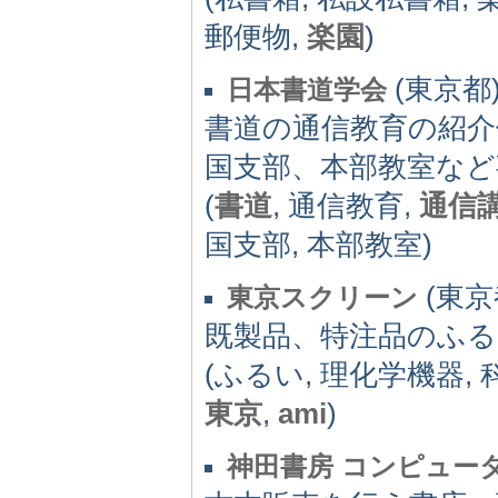
郵便物,
楽園
)
(東京都)
日本書道学会
書道の通信教育の紹介
国支部、本部教室など
(
書道
, 通信教育,
通信
国支部, 本部教室)
(東京都
東京スクリーン
既製品、特注品のふる
(ふるい, 理化学機器, 
東京
,
ami
)
神田書房 コンピュー