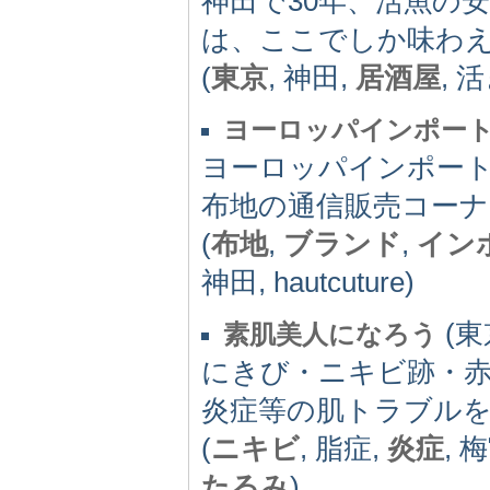
神田で30年、活魚の
は、ここでしか味わ
(
東京
, 神田,
居酒屋
, 
ヨーロッパインポー
ヨーロッパインポー
布地の通信販売コー
(
布地
,
ブランド
,
イン
神田, hautcuture)
(東京
素肌美人になろう
にきび・ニキビ跡・赤
炎症等の肌トラブルを
(
ニキビ
, 脂症,
炎症
, 
たるみ
)