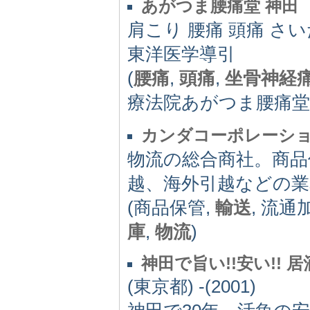
あがつま腰痛堂 神田
肩こり 腰痛 頭痛 さ
東洋医学導引
(
腰痛
,
頭痛
,
坐骨神経
療法院あがつま腰痛堂,
カンダコーポレーシ
物流の総合商社。商品
越、海外引越などの業
(商品保管,
輸送
, 流通
庫
,
物流
)
神田で旨い!!安い!!
(東京都) -(2001)