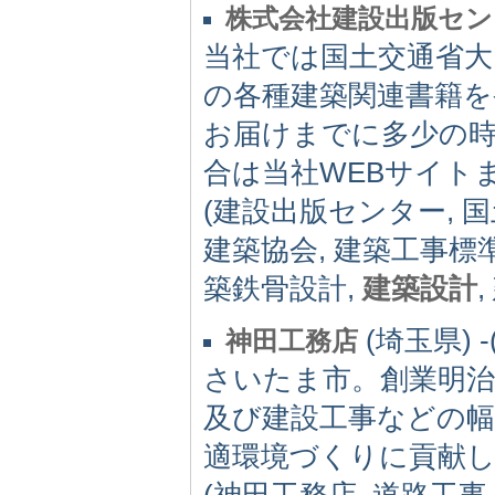
株式会社建設出版セ
当社では国土交通省大
の各種建築関連書籍
お届けまでに多少の
合は当社WEBサイト
(建設出版センター, 
建築協会, 建築工事標
築鉄骨設計,
建築設計
(埼玉県) -(
神田工務店
さいたま市。創業明治4
及び建設工事などの
適環境づくりに貢献
(神田工務店, 道路工事