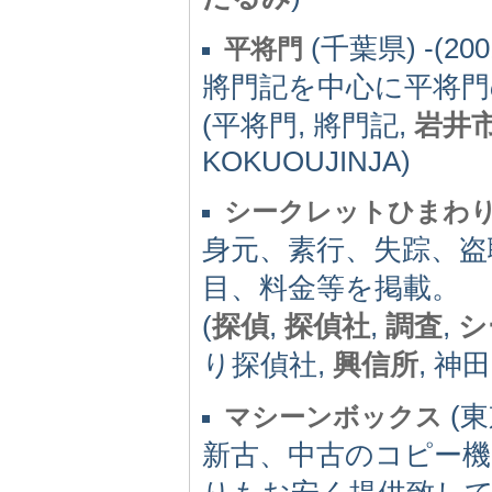
(千葉県) -(200
平将門
將門記を中心に平将門
(平将門, 將門記,
岩井
KOKUOUJINJA)
シークレットひまわ
身元、素行、失踪、盗
目、料金等を掲載。
(
探偵
,
探偵社
,
調査
,
シ
り探偵社,
興信所
, 神田
(東京
マシーンボックス
新古、中古のコピー機,