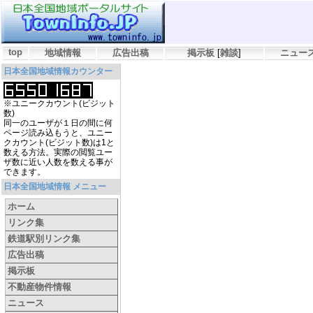
top
地域情報
広告出稿
掲示板
[
雑談
]
ニュー
日本全国地域情報カウンター
※ユニークカウント(ビジット
数)
同一のユーザが１日の間に何
ページ読み込もうと、ユニー
クカウント(ビジット数)は1と
数える方法。実際の閲覧ユー
ザ数に近い人数を数える事が
できます。
日本全国地域情報 メニュー
ホーム
リンク集
鉄道駅別リンク集
広告出稿
掲示板
不動産物件情報
ニュース