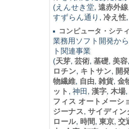
(えんせき堂,
遠赤外線
すずらん通り,
冷え性
コンピュータ・シテ
業務用ソフト開発か
ト関連事業
(
天芽
,
芸術
,
基礎
,
美容
ロチン
,
キトサン
,
開
物繊維
,
自由
,
雑貨
,
金
ット
, 神田,
漢字
,
木場
フィス オートメーシ
ジーナス
,
サイディン
ロール
,
時間
,
東京
,
交