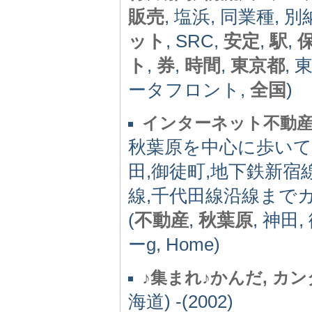
販売
, 塩浜, 同業種, 別
ット
, SRC,
安定
,
駅
,
ト
,
券
,
時間
,
東京都
, 
ータフロント,
全国
)
インターネット不動産
秋葉原を中心に歩いて1
田,御徒町,地下鉄新宿
線,千代田線沿線までカバ
(
不動産
,
秋葉原
, 神田
ーg, Home)
♪集まれ♪かんだ, カンダ, 
海道) -(2002)