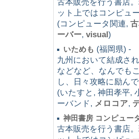
古本販売を行う書店。
ット上ではコンピュ
(コンピュータ関連,
古
ーバー
,
visual
)
(福岡県) -
いためも
九州において結成された
などなど、なんでも
し、日々攻略に励ん
(いたすと, 神田孝平, 
ーバンド,
メロコア
,
神田書房 コンピュー
古本販売を行う書店。