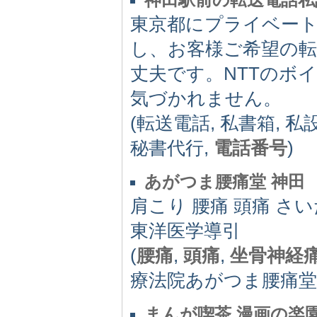
東京都にプライベー
し、お客様ご希望の
丈夫です。NTTのボ
気づかれません。
(転送電話, 私書箱, 私
秘書代行,
電話番号
)
あがつま腰痛堂 神田
肩こり 腰痛 頭痛 さ
東洋医学導引
(
腰痛
,
頭痛
,
坐骨神経
療法院あがつま腰痛堂,
まんが喫茶 漫画の楽