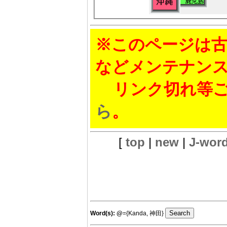
※このページは古
などメンテナン
リンク切れ等ご
ら
。
[
top
|
new
|
J-wor
Word(s):
@
={Kanda, 神田}