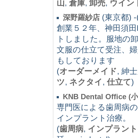
山
,
倉庫
,
卸売
,
ウイン
(東京都) -(
深野羅紗店
創業５２年、神田須田
トしました。服地の
文服の仕立て受注、婦
もしております
(
オーダーメイド
, 紳
ツ
,
ネクタイ
,
仕立て
)
KNB Dental Office 
専門医による歯周病
インプラント治療。
(
歯周病
,
インプラント