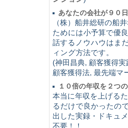
あなたの会社が９０
（株）船井総研の船井
ためには小予算で優
話するノウハウはま
ィング方法です。
(神田昌典, 顧客獲得実
顧客獲得法, 最先端マ
１０倍の年収を２つの
本当に年収を上げる
るだけで良かったの
出した実録・ドキュ
不要！！