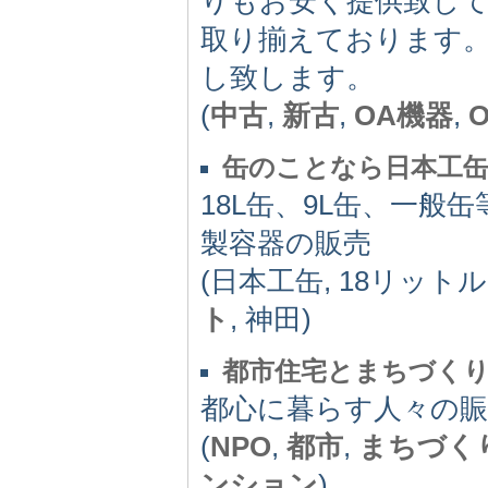
りもお安く提供致して
取り揃えております
し致します。
(
中古
,
新古
,
OA機器
,
缶のことなら日本工
18L缶、9L缶、一
製容器の販売
(日本工缶, 18リットル
ト
, 神田)
都市住宅とまちづく
都心に暮らす人々の
(
NPO
,
都市
,
まちづく
ンション
)