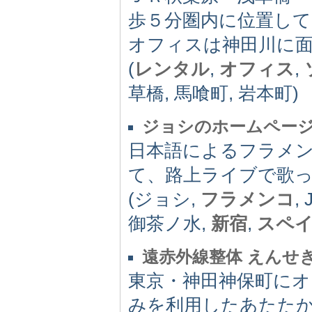
歩５分圏内に位置し
オフィスは神田川に
(
レンタル
,
オフィス
,
草橋, 馬喰町, 岩本町)
ジョシのホームペー
日本語によるフラメン
て、路上ライブで歌
(ジョシ,
フラメンコ
,
御茶ノ水,
新宿
,
スペ
遠赤外線整体 えんせ
東京・神田神保町にオ
みを利用したあたた