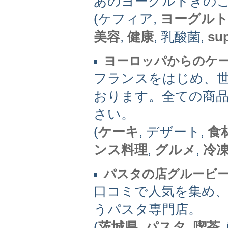
あのヨーグルトきの
(ケフィア,
ヨーグル
美容
,
健康
, 乳酸菌,
su
ヨーロッパからのケ
フランスをはじめ、
おります。全ての商
さい。
(
ケーキ
, デザート,
食
ンス料理
,
グルメ
,
冷
パスタの店グルービ
口コミで人気を集め
うパスタ専門店。
(
茨城県
,
パスタ
,
喫茶
,