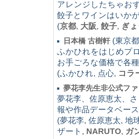
アレンジしたちゃおず
餃子とワインはいか
(
京都
,
大阪
,
餃子
,
ぎょ
(東京都) 
日本橋 古樹軒
ふかひれをはじめプ
お手ごろな価格で各
(ふかひれ, 点心,
コラ
夢花李先生非公式ファン
夢花李、佐原恵太、さ
報や作品データベー
(夢花李, 佐原恵太, 地
ザート,
NARUTO
,
ガ