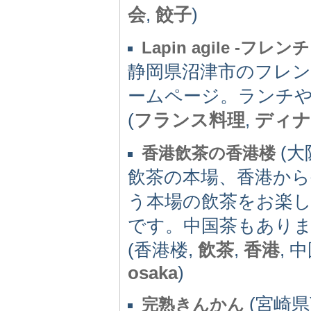
会
,
餃子
)
Lapin agile -
静岡県沼津市のフレンチレ
ームページ。ランチ
(
フランス料理
,
ディナ
(大阪
香港飲茶の香港楼
飲茶の本場、香港から
う本場の飲茶をお楽
です。中国茶もあり
(香港楼,
飲茶
,
香港
, 
osaka
)
(宮崎県) 
完熟きんかん