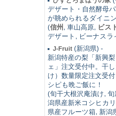
びすとろまほうの家
デザート・自然酵母
が眺められるダイニ
(
信州
, 車山高原,
ビス
デザート, ビーナスラ
(新潟県) -
J-Fruit
新潟特産の梨「新興
ェ」注文受付中。干し
け）数量限定注文受付
シピも晩ご飯に！
(旬干大根沢庵漬け, 
潟県産新米コシヒカリ,
県産フルーツ箱, 新