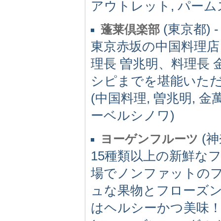
アウトレット, パーム
(東京都) -
蓬莱倶楽部
東京赤坂の中国料理店
理長 曽兆明、料理長
シピまでを堪能いた
(中国料理, 曽兆明, 金
ーベルシノワ)
(神
ヨーゲンフルーツ
15種類以上の新鮮な
場でノンファットの
ュな果物とフローズ
はヘルシーかつ美味