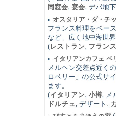
同窓会
,
宴会
, デパ地下
オスタリア・ダ・チ
フランス料理をベー
など、広く地中海世
(
レストラン
,
フラン
イタリアンカフェ ベ
メルヘン交差点近く
ロベリー」の公式サ
ます。
(
イタリアン
,
小樽
, 
ドルチェ
, デザート,
(