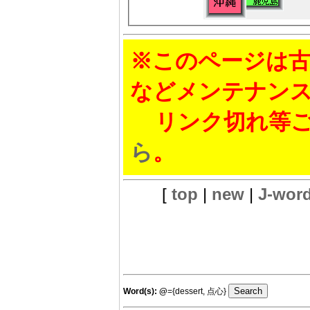
※このページは古
などメンテナン
リンク切れ等ご
ら
。
[
top
|
new
|
J-wor
Word(s):
@
={dessert, 点心}