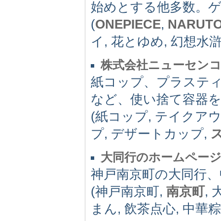
始めとする他多数。ゲー
(
ONEPIECE
,
NARUT
イ, 花とゆめ, 幻想水滸伝
株式会社ニューセン
紙コップ、プラステ
など、使い捨て容器
(紙コップ, テイクア
プ, デザートカップ,
大同行のホームペー
神戸南京町の大同行、
(神戸南京町,
南京町
,
まん, 飲茶点心, 中華粽