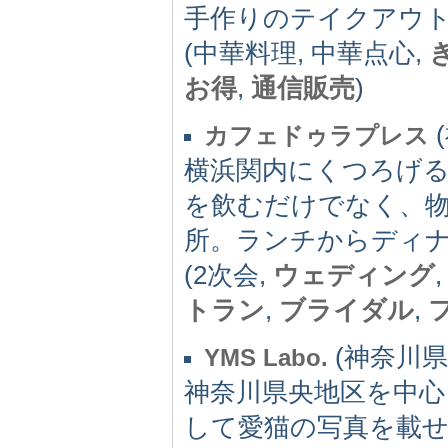
手作りのテイクアウ
(中華料理, 中華点心,
お得
,
通信販売
)
(
カフェドゥラプレス
横浜関内にくつろげ
を飲むだけでなく、
所。ランチからディ
(2次会,
ウェディング
トラン
,
ブライダル
,
(神奈川県) 
YMS Labo.
神奈川県央地区を中
して愛猫の写真を載