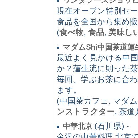
ワンダフーズショッ
現在オープン特別セー
食品を全国から集め
(
食べ物
,
食品
,
美味し
マダムShi中国茶道蓮
最近よく見かける中
か？蓮生流に則った
毎回、学ぶお茶に合
ます。
(中国茶カフェ, マダム
ンストラクター
, 茶道
(石川県) -
中華北京
金沢の中華料理 北京