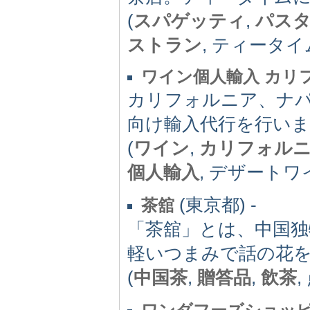
(
スパゲッティ
,
パス
ストラン
, ティータイ
ワイン個人輸入 カリ
カリフォルニア、ナ
向け輸入代行を行い
(
ワイン
,
カリフォル
個人輸入
, デザートワ
(東京都) -
茶舘
「茶舘」とは、中国独
軽いつまみで話の花
(
中国茶
,
贈答品
,
飲茶
,