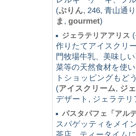
(
ぷりん
, 246, 青山通り
ま
,
gourmet
)
(
ジェラテリアアリス
作りたてアイスクリ
門牧場牛乳、美味しい
菜等の天然食材を使
トショッピングもど
(
アイスクリーム
,
ジ
デザート, ジェラテリ
パスタパフェ「アル
スパゲッティをメイ
茶店。ティータイム