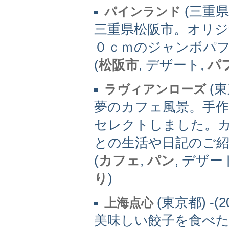
(三重県) 
パインランド
三重県松阪市。オリ
０ｃｍのジャンボパ
(
松阪市
, デザート,
パ
(東京
ラヴィアンローズ
夢のカフェ風景。手
セレクトしました。
との生活や日記のご
(
カフェ
,
パン
, デザー
り
)
(東京都) -(2
上海点心
美味しい餃子を食べ