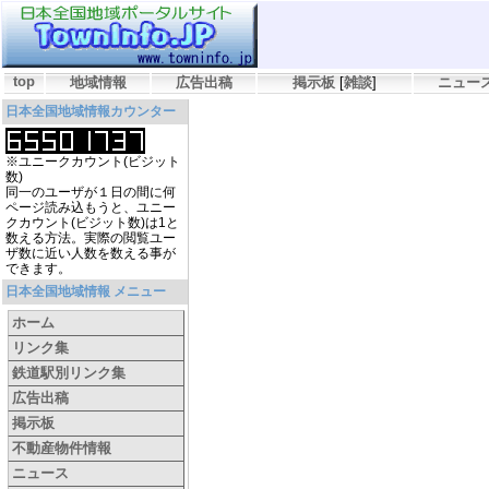
top
地域情報
広告出稿
掲示板
[
雑談
]
ニュー
日本全国地域情報カウンター
※ユニークカウント(ビジット
数)
同一のユーザが１日の間に何
ページ読み込もうと、ユニー
クカウント(ビジット数)は1と
数える方法。実際の閲覧ユー
ザ数に近い人数を数える事が
できます。
日本全国地域情報 メニュー
ホーム
リンク集
鉄道駅別リンク集
広告出稿
掲示板
不動産物件情報
ニュース