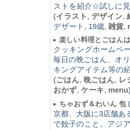
ストを紹介☆試しに
(
イラスト
,
デザイン
,
デザート, 19歳,
雑貨
,
楽しい料理とごはん
クッキングホームペ
毎日の晩ごはん、オ
キングアイテム等の
(
ごはん
,
晩ごはん
,
レ
おかず
,
ケーキ
,
menu
ちゃおず＆わいん 包
京都、大阪に3店舗あ
で餃子のこと。アジ