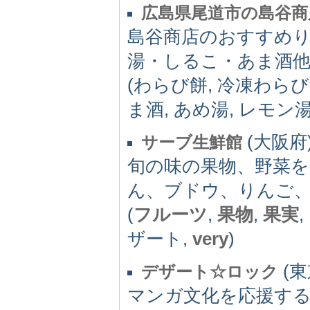
広島県尾道市の島谷商
島谷商店のおすすめ
湯・しるこ・あま酒
(わらび餅, 冷凍わらび
ま酒, あめ湯, レモン湯
(大阪府) 
サーブ生鮮館
旬の味の果物、野菜
ん、ブドウ、りんご
(
フルーツ
,
果物
,
果実
,
ザート,
very
)
(東京
デザート☆ロック
マンガ文化を応援するサイ