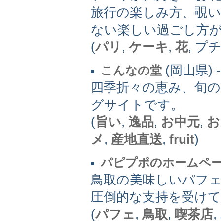
旅行の楽しみ方、覗
ない楽しい過ごし方
(
パリ
,
ケーキ
,
花
, プ
(岡山県) -(
こんなの堂
四季折々の恵み、旬
グサイトです。
(
旨い
,
逸品
,
お中元
,
お
メ
,
産地直送
,
fruit
)
パピプポのホームペ
鳥取の美味しいパフ
圧倒的な支持を受け
(
パフェ
,
鳥取
,
喫茶店