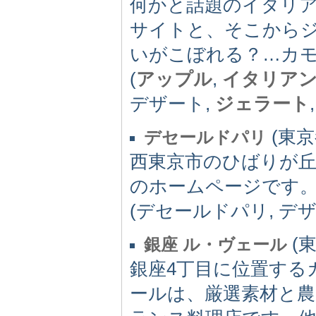
何かと話題のイタリ
サイトと、そこから
いがこぼれる？…カ
(
アップル
,
イタリア
デザート,
ジェラート
(東京都
デセールドパリ
西東京市のひばりが丘にで
のホームページです
(デセールドパリ, デ
(東
銀座 ル・ヴェール
銀座4丁目に位置する
ールは、厳選素材と