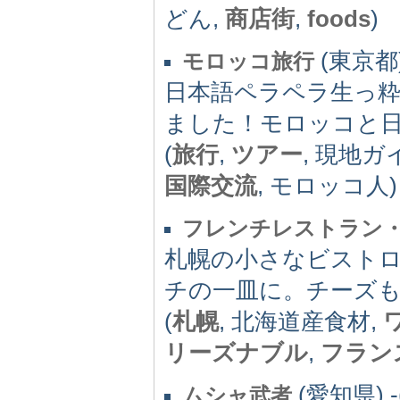
どん,
商店街
,
foods
)
(東京都) 
モロッコ旅行
日本語ペラペラ生っ
ました！モロッコと
(
旅行
,
ツアー
, 現地ガ
国際交流
, モロッコ人)
フレンチレストラン
札幌の小さなビスト
チの一皿に。チーズ
(
札幌
, 北海道産食材,
リーズナブル
,
フラン
(愛知県) -(
ムシャ武者