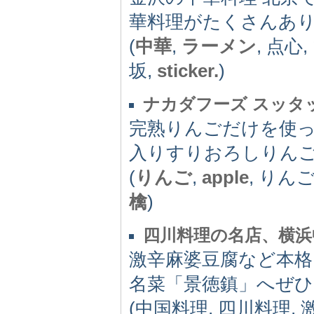
華料理がたくさんあ
(
中華
,
ラーメン
, 点心
坂,
sticker.
)
ナカダフーズ スッタ
完熟りんごだけを使
入りすりおろしりんご
(
りんご
,
apple
, りん
檎
)
四川料理の名店、横浜
激辛麻婆豆腐など本格
名菜「景徳鎮」へぜ
(中国料理, 四川料理,