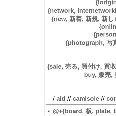
{lodg
{network, internetwor
{new, 新着, 新規, 新しい, 
{onli
{perso
{photograph, 写真
{sale, 売る, 買付け, 買収, 
buy, 販売, 
/
aid
//
camisole
//
co
@+{board, 板, plate, 