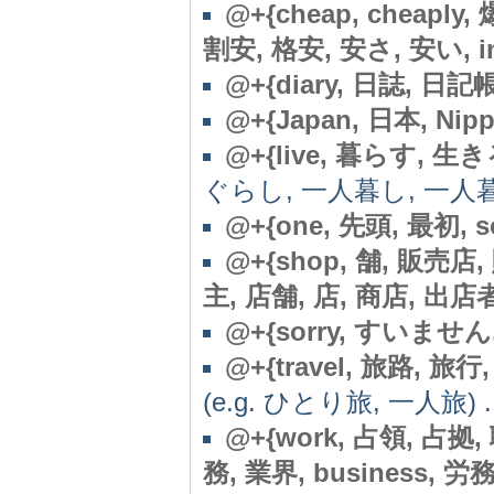
@+{cheap, cheapl
割安, 格安, 安さ, 安い, ine
@+{diary, 日誌, 日記
@+{Japan, 日本, Nipp
@+{live, 暮らす, 生きる, l
ぐらし, 一人暮し, 一人暮ら
@+{one, 先頭, 最初, solo,
@+{shop, 舗, 販売店
主, 店舗, 店, 商店, 出店者, 屋
@
+{sorry, すいま
@+{travel, 旅路, 旅行, 旅
(e.g. ひとり旅, 一人旅) ...
@+{work, 占領, 占拠, 職
務, 業界, business, 