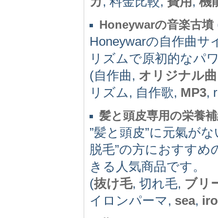
カ
, 料金比較,
費用
,
機
Honeywarの音楽古墳
Honeywarの自作
リズムで原初的なパ
(自作曲,
オリジナル曲
リズム, 自作歌,
MP3
, 
髪と頭皮専用の栄養補
”髪と頭皮”に元氣が
脱毛”の方におすすめ
きる人気商品です。
(
抜け毛
, 切れ毛,
ブリ
イロンパーマ,
sea
,
ir