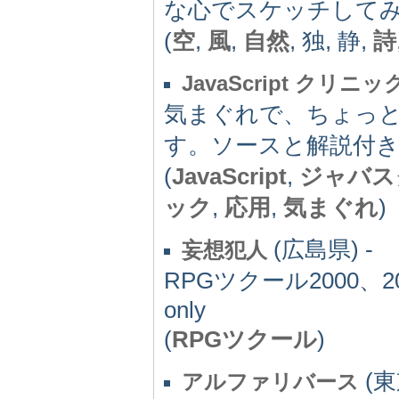
な心でスケッチして
(
空
,
風
,
自然
, 独, 静,
詩
JavaScript クリニッ
気まぐれで、ちょっと変
す。ソースと解説付
(
JavaScript
,
ジャバス
ック
,
応用
,
気まぐれ
)
(広島県) -
妄想犯人
RPGツクール2000、20
only
(
RPGツクール
)
(東
アルファリバース