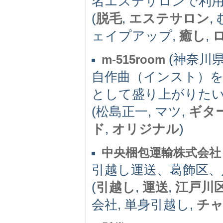
名エステサロンで利
(
脱毛
,
エステサロン
,
ェイプアップ,
癒し
,
(神奈川県) 
m-515room
自作曲（インスト）をU
として盛り上がりた
(松島正一, マツ,
ギタ
ド
,
オリジナル
)
中央梱包運輸株式会社
引越し運送、葛飾区、
(
引越し
,
運送
,
江戸川
会社, 単身引越し,
チャ