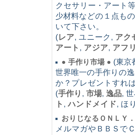
クセサリー・アート
少材料などの１点も
いて下さい。
(
レア
, ユニーク,
アク
アート
,
アジア
,
アフ
(東京都)
● 手作り市場 ●
世界唯一の手作りの
か？プレゼントすれ
(
手作り
,
市場
,
逸品
, 
ト
,
ハンドメイド
, 
おりじなるＯＮＬＹ
メルマガやＢＢＳで