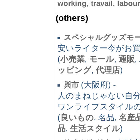
working, travail, labour
(others)
スペシャルグッズモ
安いライター今がお
(
小売業
,
モール
,
通販
ッピング
,
代理店
)
(大阪府) -
與市
人のまねじゃない自
ワンライフスタイル
(
良いもの
, 名品,
名産
品
,
生活スタイル
)