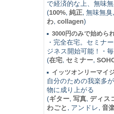
で経済的な上、無味無
(
100%
,
純正
, 無味無臭
わ
,
collagen
)
3000円のみで始め
・完全在宅。セミナ
ジネス開始可能！・毎
(
在宅
,
セミナー
,
SOH
イッツオンリーマイ
自分のための我楽多が
物に成り上がる
(
ギター
,
写真
,
ディス
わごと
, アンドレ,
音