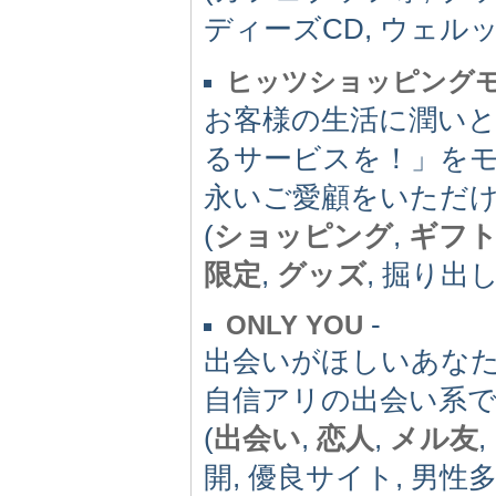
ディーズCD, ウェル
ヒッツショッピング
お客様の生活に潤い
るサービスを！」を
永いご愛顧をいただ
(
ショッピング
,
ギフ
限定
,
グッズ
, 掘り出し
-
ONLY YOU
出会いがほしいあなた☆i
自信アリの出会い系
(
出会い
,
恋人
,
メル友
,
開, 優良サイト, 男性多