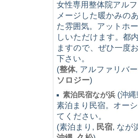
女性専用整体院アル
メージした暖かみの
た雰囲気。アットホ
しいただけます。都
ますので、ぜひ一度
下さい。
(
整体
, アルファリバー
ソロジー
)
(沖縄県
素泊民宿なが浜
素泊まり民宿。オー
てください。
(素泊まり,
民宿
, なが
沖縄
,
久松
)