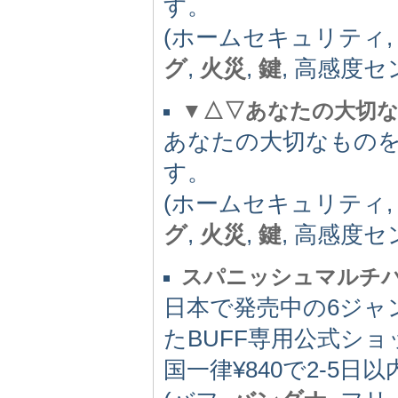
す。
(ホームセキュリティ
グ
,
火災
,
鍵
, 高感度セ
▼△▽あなたの大切
あなたの大切なもの
す。
(ホームセキュリティ
グ
,
火災
,
鍵
, 高感度セ
スパニッシュマルチバ
日本で発売中の6ジャ
たBUFF専用公式シ
国一律¥840で2-5