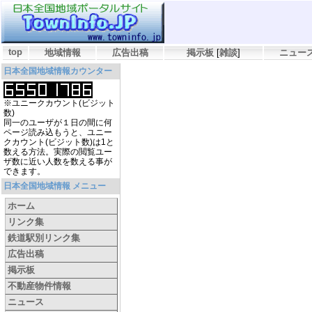
top
地域情報
広告出稿
掲示板
[
雑談
]
ニュー
日本全国地域情報カウンター
※ユニークカウント(ビジット
数)
同一のユーザが１日の間に何
ページ読み込もうと、ユニー
クカウント(ビジット数)は1と
数える方法。実際の閲覧ユー
ザ数に近い人数を数える事が
できます。
日本全国地域情報 メニュー
ホーム
リンク集
鉄道駅別リンク集
広告出稿
掲示板
不動産物件情報
ニュース