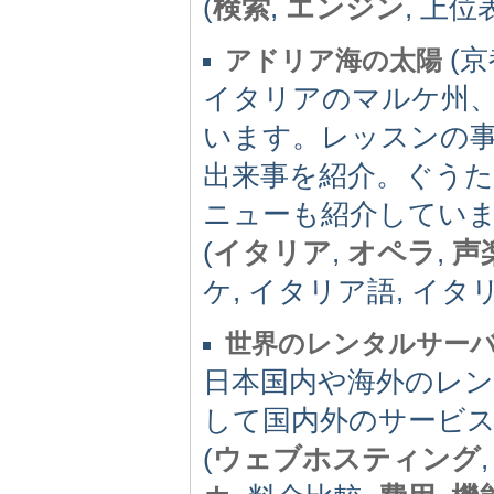
(
検索
,
エンジン
, 上位
(京
アドリア海の太陽
イタリアのマルケ州
います。レッスンの
出来事を紹介。ぐう
ニューも紹介してい
(
イタリア
,
オペラ
,
声
ケ, イタリア語, イタリア留
世界のレンタルサー
日本国内や海外のレ
して国内外のサービ
(
ウェブホスティング