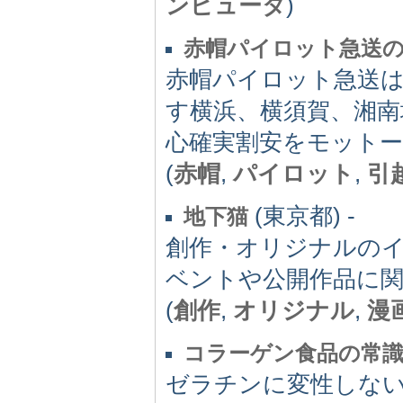
ンピュータ
)
赤帽パイロット急送
赤帽パイロット急送
す横浜、横須賀、湘南
心確実割安をモット
(
赤帽
,
パイロット
,
引
(東京都) -
地下猫
創作・オリジナルの
ベントや公開作品に
(
創作
,
オリジナル
,
漫
コラーゲン食品の常
ゼラチンに変性しない