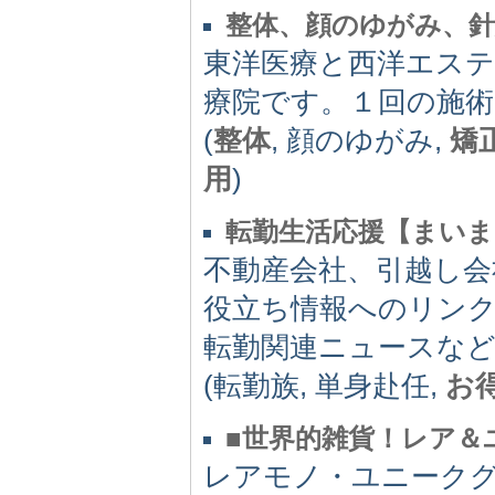
整体、顔のゆがみ、
東洋医療と西洋エス
療院です。１回の施
(
整体
, 顔のゆがみ,
矯
用
)
転勤生活応援【まいま
不動産会社、引越し会
役立ち情報へのリン
転勤関連ニュースな
(転勤族, 単身赴任,
お
■世界的雑貨！レア＆
レアモノ・ユニーク