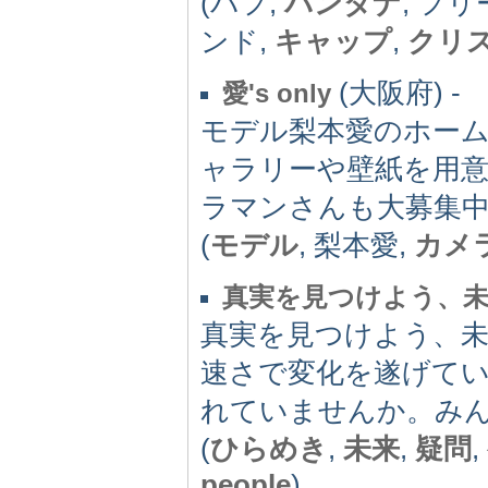
(バフ,
バンダナ
, フ
ンド,
キャップ
,
クリ
(大阪府) -
愛's only
モデル梨本愛のホー
ャラリーや壁紙を用
ラマンさんも大募集
(
モデル
, 梨本愛,
カメ
真実を見つけよう、
真実を見つけよう、
速さで変化を遂げて
れていませんか。み
(
ひらめき
,
未来
,
疑問
,
people
)