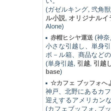
い。
(ガゼルキング, 弐角獣
ル小説
,
オリジナルイ
Alone)
(神奈川
赤帽ヒシヤ運送
小さな引越し、単身引
ボ－ル箱、商品など
(単身引越,
引越
,
引越
base
)
☆カフェ ブッフォへ
神戸、北野にあるカ
迎えするアメリカンな雰
(カフェブッフォ, ブ