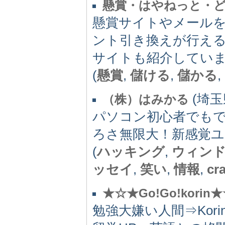
懸賞・はやねっと・
懸賞サイトやメール
ント引き換えが行え
サイトも紹介してい
(
懸賞
,
儲ける
,
儲かる
,
(埼玉県
（株）はみかる
パソコン初心者でも
ろさ無限大！新感覚ユ
(
ハッキング
,
ウィン
ッセイ
,
笑い
,
情報
,
cr
★☆★Go!Go!korin
勉強大嫌い人間⇒Ko