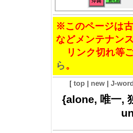
※このページは古
などメンテナン
リンク切れ等ご
ら
。
[
top
|
new
|
J-wor
{alone, 唯一,
un