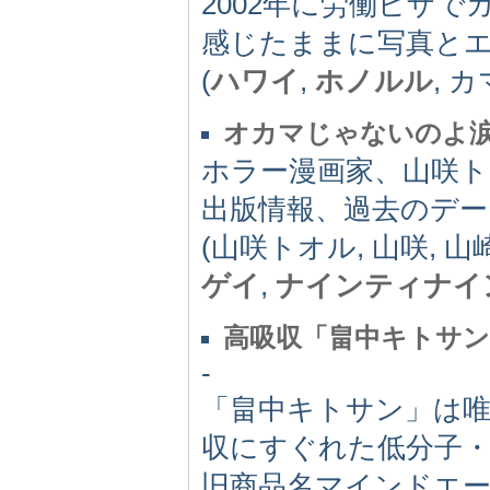
2002年に労働ビザで
感じたままに写真と
(
ハワイ
,
ホノルル
, 
オカマじゃないのよ
ホラー漫画家、山咲
出版情報、過去のデ
(山咲トオル, 山咲, 
ゲイ
,
ナインティナイ
高吸収「畠中キトサ
-
「畠中キトサン」は唯
収にすぐれた低分子
旧商品名マインドエ