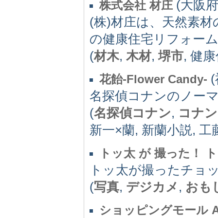
(大阪府)
株式会社 材庄
(株)材庄は、天然素
の健康住宅リフォー
(
材木
,
木材
,
堺市
, 健
(
花飴-Flower Candy-
名探偵コナンのノー
(
名探偵コナン
,
コナン
新一×蘭, 新蘭小説, 工
トッ太 が 撮った！ トッ太
トッ太が撮ったチョ
(
写真
,
デジカメ
,
おも
ショッピングモール Aク