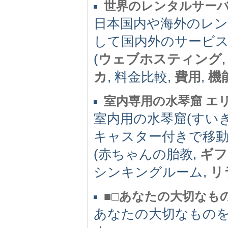
世界のレンタルサー
日本国内や海外のレ
して国内外のサービ
(
ウェブホスティング
カ
, 料金比較,
費用
,
機
室内専用の水琴窟 エ
室内用の水琴窟(すい
キャスター付きで移動
(赤ちゃんの胎教,
ギフ
シンキングルーム,
リ
■□あなたの大切なも
あなたの大切なもの