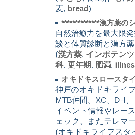
麦,
bread
)
**************漢方薬のシ
自然治癒力を最大限
談と体質診断と漢方薬
(
漢方薬
,
インポテンツ
科
,
更年期
,
肥満
,
illne
オキドキスロースタイル神戸 
神戸のオキドキライフスタイ
MTB仲間。XC、D
イベント情報やレー
ェック。またテレマ
(オキドキライフスタイ