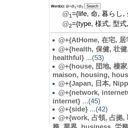
Word(s):
@
=@
+@
1
2
@
={life, 命, 暮らし
1
@
={type, 様式, 型式, 型
2
@+{AtHome, 在宅, 居宅
@+{health, 保健, 壮健,
healthful}
...(53)
@
+{house, 団地, 棲家
maison, housing, hous
@+{Japan, 日本, Nipp
@+{network, interne
internet}
...(45)
@
+{side}
...(42)
@+{work, 占領, 占拠, 職
務, 業界, business, 