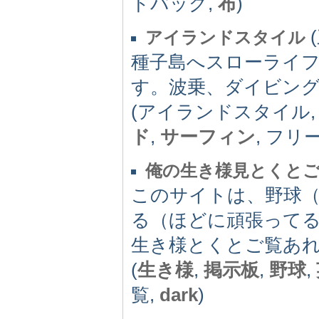
ドバッグ,
布
)
(
アイランドスタイル
種子島へスローライ
す。波乗、ダイビン
(アイランドスタイル
ド
,
サーフィン
, フリ
俺の生き様見とくと
このサイトは、野球
る（ほどに頑張って
生き様とくとご覧あ
(
生き様
,
掲示板
,
野球
,
覧,
dark
)