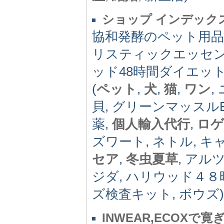
ショップ インデック
協和発酵のペット用品、
リスティックエッセ
ッド48時間ダイエッ
(
ペット
,
犬
,
猫
,
ワン
,
貝, グリーンマッスル
薬,
個人輸入代行
,
ロゲ
ズワート, ネトル, キ
セア
,
冬虫夏草
, アル
ジダ, ハリウッド４８
ズ検査キット, ボウズ)
INWEAR,ECOXで寛