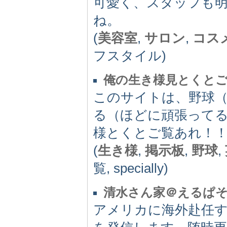
可愛く、スタッフも
ね。
(
美容室
,
サロン
,
コス
フスタイル)
俺の生き様見とくと
このサイトは、野球
る（ほどに頑張って
様とくとご覧あれ！
(
生き様
,
掲示板
,
野球
,
覧, specially)
清水さん家＠えるぱ
アメリカに海外赴任