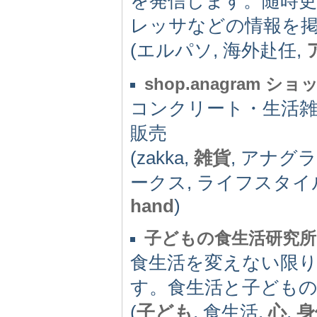
を発信します。随時
レッサなどの情報を
(エルパソ, 海外赴任,
shop.anagram 
コンクリート・生活
販売
(zakka,
雑貨
, アナグ
ークス, ライフスタイ
hand
)
子どもの食生活研究所
食生活を変えない限
す。食生活と子どもの
(
子ども
, 食生活,
心
,
身