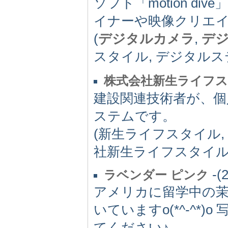
ソフト「motion 
イナーや映像クリエ
(
デジタルカメラ
,
デ
スタイル, デジタルス
株式会社新生ライフ
建設関連技術者が、
ステムです。
(新生ライフスタイル,
社新生ライフスタイル,
-(
ラベンダー ピンク
アメリカに留学中の
いていますo(*^-^
てください♪