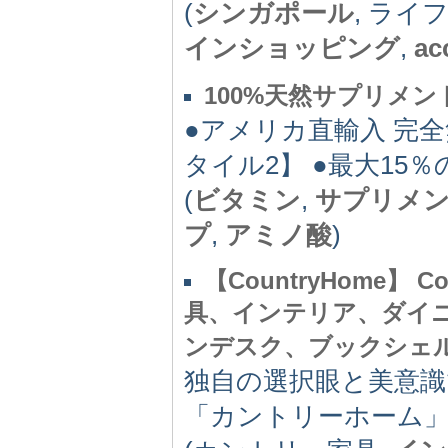
(
シンガポール
, ライ
インショッピング
,
ac
100%天然サプリメン
●アメリカ直輸入 完全
タイル2】 ●最大15
(
ビタミン
,
サプリメ
プ
,
アミノ酸
)
【CountryHome】 Cou
具、インテリア、ダイ
ンデスク、ブックシェ
独自の選択眼と美意
「カントリーホーム