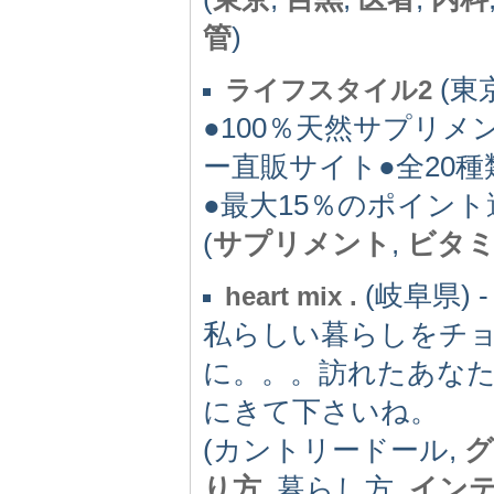
管
)
(東京
ライフスタイル2
●100％天然サプリ
ー直販サイト●全20
●最大15％のポイント
(
サプリメント
,
ビタ
(岐阜県) -
heart mix .
私らしい暮らしをチョ
に。。。訪れたあな
にきて下さいね。
(カントリードール,
グ
り方
, 暮らし方,
イン