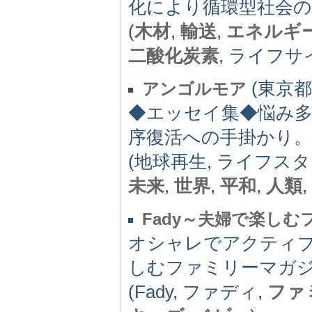
化により循環型社会の
(
木材
,
輸送
,
エネルギ
二酸化炭素
, ライフ
(東京都)
アンゴルモア
◆エッセイ集◆悩み多
序復活への手掛かり
(地球再生, ライフスタ
未来
,
世界
,
平和
,
人類
,
Fady～夫婦で楽し
オシャレでアクティブ
しむファミリーマガ
(Fady, ファディ,
ファ