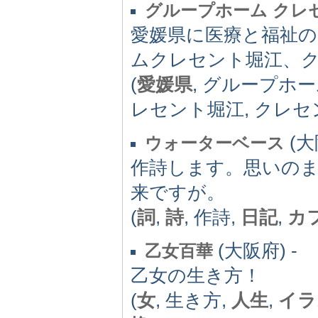
グループホーム クレ
愛媛県に医療と福祉
ムクレセント堀江、
(
愛媛県
, グループホ
レセント堀江, クレセ
(大
ウォーターベース
作詩します。思いの
来ですが。
(
詞
,
詩
, 作詩,
日記
,
カ
(大阪府) -
乙女百華
乙女の生き方！
(
女
, 生き方,
人生
,
イラ