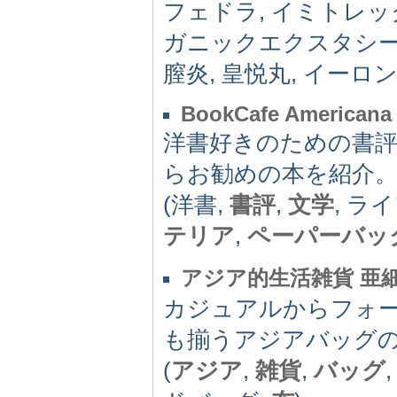
フェドラ, イミトレッ
ガニックエクスタシー,
膣炎, 皇悦丸, イーロン
BookCafe Americana
洋書好きのための書
らお勧めの本を紹介
(洋書,
書評
,
文学
, ラ
テリア
,
ペーパーバッ
アジア的生活雑貨 亜
カジュアルからフォ
も揃うアジアバッグ
(
アジア
,
雑貨
,
バッグ