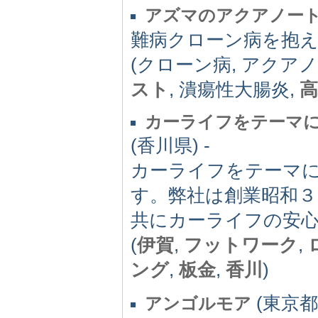
アズマのアクアノー
難病クローン病を抱
(クローン病, アクア
スト
, 潰瘍性大腸炎,
高
カーライフをテーマ
(香川県) -
カーライフをテーマ
す。弊社は創業昭和３
共にカーライフの安
(
伊賀
,
フットワーク
,
ング
,
板金
,
香川
)
(東京都)
アンゴルモア