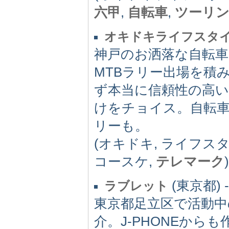
六甲
,
自転車
,
ツーリ
オキドキライフスタイル oki
神戸のお洒落な自転
MTBラリー出場を積
ず本当に信頼性の高
けをチョイス。自転
リーも。
(オキドキ, ライフス
コースケ,
テレマーク
)
(東京都) -
ラブレット
東京都足立区で活動中のTA
介。J-PHONEから