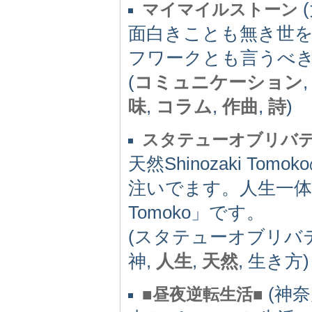
(
マイマイルストーン
面白きことも無き世
フワークとも言うべ
(
コミュニケーション
味
,
コラム
,
作曲
,
詩
)
スタテューオブリバ
天然Shinozaki T
注いでます。人生一体型
Tomoko」です。
(スタテューオブリバティ
神,
人生
,
天然
, 生き方)
(神奈
■昼夜逆転生活■