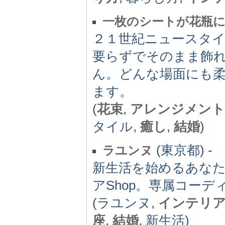
一枚のシートが花瓶に
２１世紀ニュースタ
要らずでそのまま飾
ん。どんな場面にも
ます。
(
花束
,
アレンジメント
タイル,
癒し
,
結婚
)
(東京都) -
ラユンヌ
新生活を始めるあな
アShop。専属コー
(ラユンヌ,
インテリ
座
,
結婚
, 新生活)