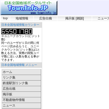
top
地域情報
広告出稿
掲示板
[
雑談
]
ニュー
日本全国地域情報カウンター
※ユニークカウント(ビジット
数)
同一のユーザが１日の間に何
ページ読み込もうと、ユニー
クカウント(ビジット数)は1と
数える方法。実際の閲覧ユー
ザ数に近い人数を数える事が
できます。
日本全国地域情報 メニュー
ホーム
リンク集
鉄道駅別リンク集
広告出稿
掲示板
不動産物件情報
ニュース