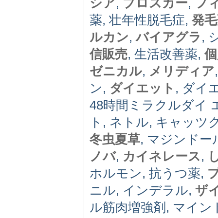
シア
,
プロスカー
,
フ
薬, 壮年性脱毛症,
発毛
ルカン
,
バイアグラ
,
信販売
, 生活改善薬,
個
ゼニカル
,
メリディア
ン,
ダイエット
, ダイ
48時間ミラクルダイ 
ト, ネトル, キャッツ
冬虫夏草
, マジンドー
ノバ
,
カイネレース
,
ホルモン, 抗うつ薬,
ニル, インデラル,
ザ
ル筋肉増強剤, マインド