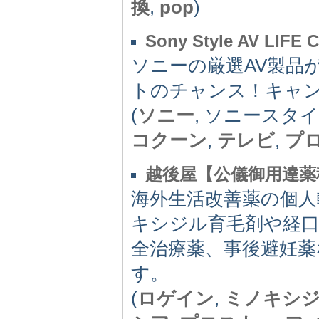
換
,
pop
)
Sony Style AV LIFE C
ソニーの厳選AV製品
トのチャンス！キャン
(
ソニー
, ソニースタイ
コクーン
,
テレビ
,
プ
越後屋【公儀御用達薬
海外生活改善薬の個人
キシジル育毛剤や経口
全治療薬、事後避妊薬
す。
(
ロゲイン
,
ミノキシ