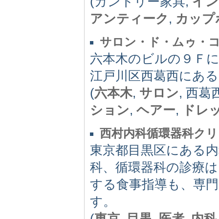
(カントリー家具,
イン
アンティーク
,
カップ
サロン・ド・ムゥ・
六本木のビルの９Ｆ
江戸川区西葛西にあ
(
六本木
,
サロン
, 西葛西
ション
,
ヘアー
,
ドレ
西村内科循環器科クリ
東京都目黒区にある内
科、循環器科の診療
する食事指導も、専
す。
(
東京
,
目黒
,
医者
,
内科