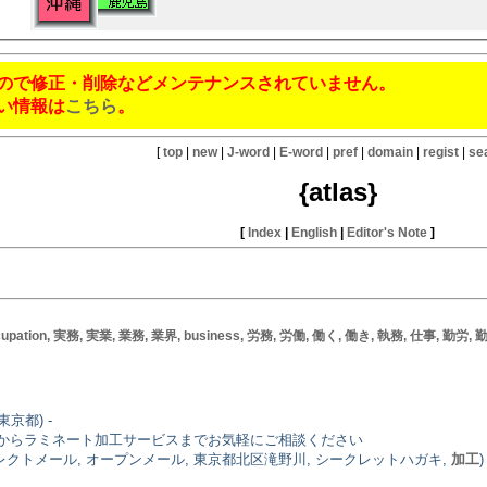
ので修正・削除などメンテナンスされていません。
い情報は
こちら
。
[
top
|
new
|
J-word
|
E-word
|
pref
|
domain
|
regist
|
se
{atlas}
[
Index
|
English
|
Editor's Note
]
cupation, 実務, 実業, 業務, 業界, business, 労務, 労働, 働く, 働き, 執務, 仕事, 勤労, 勤務, 営み,
東京都) -
からラミネート加工サービスまでお気軽にご相談ください
イレクトメール, オープンメール, 東京都北区滝野川, シークレットハガキ,
加工
)