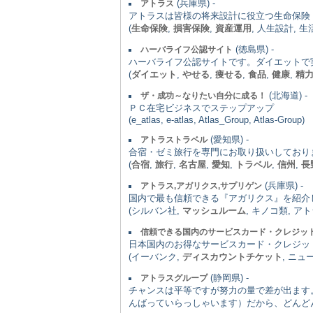
(兵庫県) -
アトラス
アトラスは皆様の将来設計に役立つ生命保険
(
生命保険
,
損害保険
,
資産運用
, 人生設計, 
(徳島県) -
ハーバライフ公認サイト
ハーバライフ公認サイトです。ダイエットで
(
ダイエット
,
やせる
,
痩せる
,
食品
,
健康
,
精
(北海道) -
ザ・成功～なりたい自分に成る！
ＰＣ在宅ビジネスでステップアップ
(e_atlas, e-atlas, Atlas_Group, Atlas-Group)
(愛知県) -
アトラストラベル
合宿・ゼミ旅行を専門にお取り扱いしており
(
合宿
,
旅行
,
名古屋
,
愛知
,
トラベル
,
信州
,
長
(兵庫県) -
アトラス,アガリクス,サプリゲン
国内で最も信頼できる『アガリクス』を紹介
(シルバン社,
マッシュルーム
, キノコ類, ア
信頼できる国内のサービスカード・クレジッ
日本国内のお得なサービスカード・クレジッ
(イーバンク,
ディスカウントチケット
, ニュ
(静岡県) -
アトラスグループ
チャンスは平等ですが努力の量で差が出ます
んばっていらっしゃいます）だから、どんど