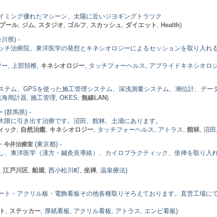
イミング優れたマシーン、太陽に近いジヨギングトラツク
プール
,
ジム
,
スタジオ
,
ゴルフ
,
スカッシュ
,
ダイエット
,
Health
)
川県) -
ッチ治療院。東洋医学の発想とキネシオロジーによるセッションを取り入れる
ワー, 上部頚椎,
キネシオロジー
, タッチフォーヘルス, アプライドキネシオロジ
ステム、GPSを使った施工管理システム、深浅測量システム、潮位計、デー
 航海用計器, 施工管理, OKES,
無線LAN
)
(群馬県) -
ー
大限に引き出す治療です。沼田、館林、土浦にあります。
ィック
,
自然治癒
,
キネシオロジー
, タッチフォーヘルス, アトラス,
館林
, 沼田
(東京都) -
・今井治療室
し、東洋医学（漢方・鍼灸良導絡）、カイロプラクティック、坐禅を取り入
,
江戸川区
,
船堀
, 西小松川町,
坐禅
, 温泉療法)
ート・アクリル板・電飾看板その他各種取りそろえております。直営工場に
ト
,
ステッカー
, 厚紙看板, アクリル看板, アトラス, エンビ看板)