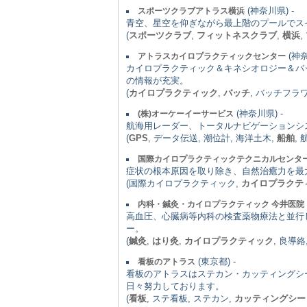
(神奈川県) -
スポーツクラブアトラス横浜
青空、星空を仰ぎながら最上階のプールでス
(
スポーツクラブ
,
フィットネスクラブ
,
横浜
,
(神奈
アトラスカイロプラクティックセンター
カイロプラクティック＆キネシオロジー＆バ
の情報が充実。
(
カイロプラクティック
,
バッチ
, バッチフラ
(神奈川県) -
(株)オーケーイーサービス
航海用レーダー、トータルナビゲーションシ
(
GPS
, データ伝送, 潮位計, 海洋土木,
船舶
,
国際カイロプラクティックテクニカルセンタ
症状の根本原因を取り除き、自然治癒力を最
(国際カイロプラクティック,
カイロプラクテ
内科・鍼灸・カイロプラクティック 今井医院
高血圧、心臓病等内科の検査薬物療法と並行
ー。
(
鍼灸
,
はり灸
,
カイロプラクティック
, 良導絡
(東京都) -
看板のアトラス
看板のアトラスはステカン・カッティングシ
日々努力しております。
(
看板
, ステ看板, ステカン,
カッティングシー