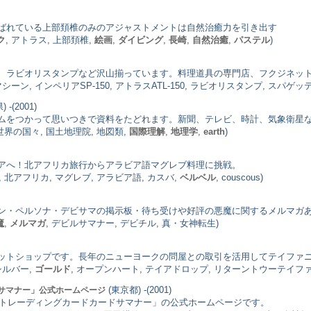
ばれている上部頚椎のみのアジャストメントは自然治癒力を引き出す
ク
, アトラス, 上部頚椎,
絵画
,
ダイビング
,
長崎
,
自然治癒
,
パステル
)
、ラビオリスタンプなど沢山揃っています。料理道具の専門店、フクジネッ
ン, インペリアSP-150, アトラスATL-150, ラビオリスタンプ, スパゲッテ
-(2001)
ムをつかって思いつきで資料をたどれます。新聞、テレビ、時計、気象衛星
 世界の国々, 国土地理院, 地図類,
国際理解
,
地理学
,
earth
)
アへ！北アフリカ旅行からアラビア語マグレブ料理に挑戦。
, 北アフリカ, マグレブ, アラビア語, カスバ,
ベルベル
, couscous)
ン・ペルソナ・デビサマの掲示板・待ち受けや好評の悪魔に関するメルマガ
魔
,
メルマガ
, デビルサマナー, デビチル, 真・女神転生)
ットショップです。長年のニューヨークの問屋との取引を活用してテイファ
シルバー,
ゴールド
, オープンハート, テイアドロップ, リターントウーテイファニー,
(東京都) -(2001)
サマナー」公式ホームページ
生トレーディングカードカードサマナー」の公式ホームページです。