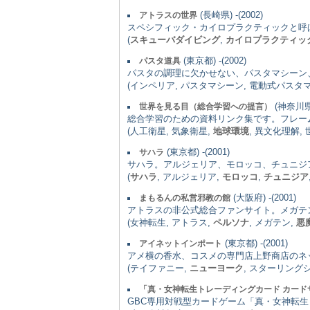
(長崎県) -(2002)
アトラスの世界
スペシフィック・カイロプラクティックと呼
(
スキューバダイビング
,
カイロプラクティッ
(東京都) -(2002)
パスタ道具
パスタの調理に欠かせない、パスタマシーン
(インペリア, パスタマシーン, 電動式パスタマシー
(神奈川県) 
世界を見る目（総合学習への提言）
総合学習のための資料リンク集です。フレー
(人工衛星, 気象衛星,
地球環境
, 異文化理解,
(東京都) -(2001)
サハラ
サハラ。アルジェリア、モロッコ、チュニジ
(
サハラ
, アルジェリア,
モロッコ
,
チュニジア
(大阪府) -(2001)
まもるんの私営邪教の館
アトラスの非公式総合ファンサイト。メガテ
(女神転生, アトラス,
ペルソナ
, メガテン,
悪
(東京都) -(2001)
アイネットインポート
アメ横の香水、コスメの専門店上野商店のネ
(テイファニー,
ニューヨーク
, スターリング
「真・女神転生トレーディングカード カード
GBC専用対戦型カードゲーム「真・女神転