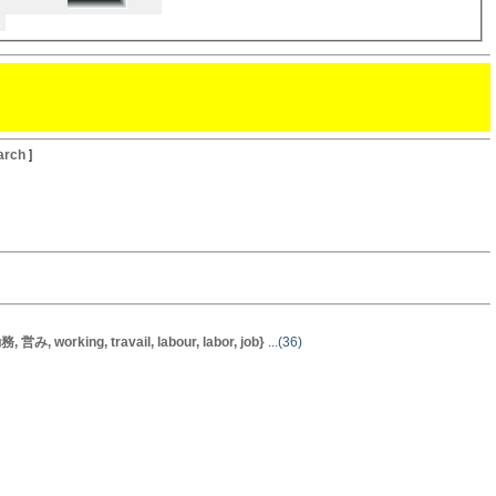
arch
]
 working, travail, labour, labor, job}
...(36)