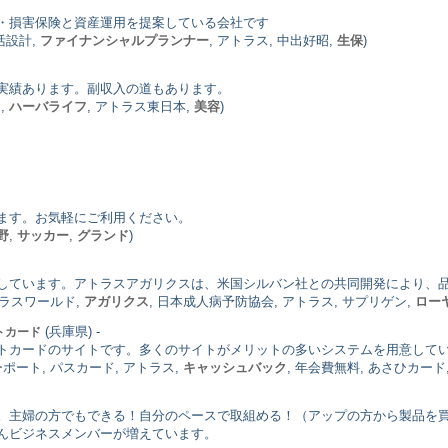
・損害保険と資産運用を提案している会社です
生活設計,
ファイナンシャルプランナー
, アトラス, 中出好昭,
生保
)
実績あります。副収入の道もあります。
力
,
ハーバライフ
, アトラス東日本,
美容
)
ます。お気軽にご利用ください。
野
,
サッカー
,
グランド
)
しています。アトラスアガリクスは、米国シルバン社との共同開発により、
トラスワールド,
アガリクス
, 日本成人病予防協会, アトラス, サプリゲン,
ロー
(兵庫県) -
トカード
トカードのサイトです。多くのサイトがメリットの多いシステムを用意して
ーポート, パスカード, アトラス,
キャッシュバック
, 年会費無料, あさひカード
。主婦の方でもできる！自分のペースで取組める！（アップの方から製品を買
んビジネスメンバーが増えています。