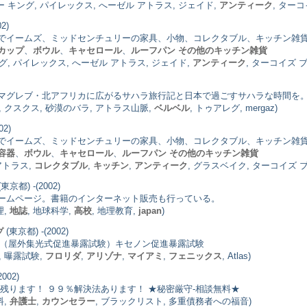
ー キング, パイレックス, へーゼル アトラス, ジェイド,
アンティーク
, ター
2)
でイームズ、ミッドセンチュリーの家具、小物、コレクタブル、キッチン雑
カップ
、
ボウル
、
キャセロール
、
ルーフパン
その他のキッチン雑貨
グ, パイレックス, へーゼル アトラス, ジェイド,
アンティーク
, ターコイズ 
マグレブ・北アフリカに広がるサハラ旅行記と日本で過ごすサハラな時間を
, クスクス, 砂漠のバラ, アトラス山脈,
ベルベル
, トゥアレグ, mergaz)
02)
でイームズ、ミッドセンチュリーの家具、小物、コレクタブル、キッチン雑
容器
、
ボウル
、
キャセロール
、
ルーフパン
その他のキッチン雑貨
アトラス,
コレクタブル
,
キッチン
,
アンティーク
, グラスベイク, ターコイズ 
(東京都) -(2002)
ームページ。書籍のインターネット販売も行っている。
理,
地誌
, 地球科学,
高校
, 地理教育,
japan
)
(東京都) -(2002)
プ
A（屋外集光式促進暴露試験）キセノン促進暴露試験
, 曝露試験,
フロリダ
,
アリゾナ
,
マイアミ
,
フェニックス
, Atlas)
002)
残ります！ ９９％解決法あります！ ★秘密厳守-相談無料★
料,
弁護士
,
カウンセラー
, ブラックリスト, 多重債務者への福音)