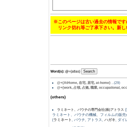
※このページは古い過去の情報です
リンク切れ等ご了承下さい。新し
Word(s):
@
={atlas}
@
+{AtHome, 在宅, 居宅, at-home}
...(29)
@
+{work, 占領, 占拠, 職業, occupational, oc
(others)
(
ラミネート、パウチの専門会社(株)アトラス
ラミネート、パウチの機械、フィルムの販売
(
ラミネート
, パウチ, アトラス,
ハガキ
, ダ