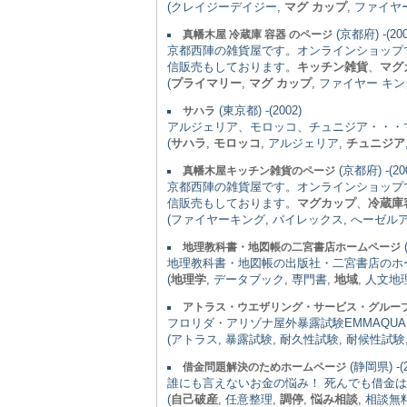
(クレイジーデイジー,
マグ カップ
, ファイヤ
(京都府) -(200
真幡木屋 冷蔵庫 容器 のページ
京都西陣の雑貨屋です。オンラインショップ
信販売もしております。
キッチン雑貨
、
マグ
(
プライマリー
,
マグ カップ
, ファイヤー キン
(東京都) -(2002)
サハラ
アルジェリア、モロッコ、チュニジア・・・
(
サハラ
,
モロッコ
, アルジェリア,
チュニジア
(京都府) -(20
真幡木屋キッチン雑貨のページ
京都西陣の雑貨屋です。オンラインショップ
信販売もしております。
マグカップ
、
冷蔵庫
(ファイヤーキング, パイレックス, へーゼル
地理教科書・地図帳の二宮書店ホームページ
地理教科書・地図帳の出版社・二宮書店のホ
(
地理学
, データブック, 専門書,
地域
, 人文地
アトラス・ウエザリング・サービス・グルー
フロリダ・アリゾナ屋外暴露試験EMMAQU
(アトラス, 暴露試験, 耐久性試験, 耐候性試験
(静岡県) -(2
借金問題解決のためホームページ
誰にも言えないお金の悩み！ 死んでも借金は
(
自己破産
, 任意整理,
調停
,
悩み相談
, 相談無