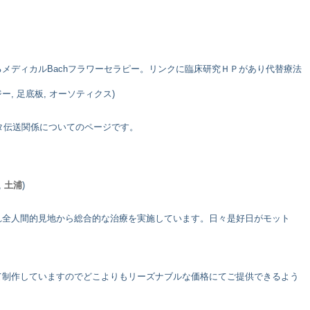
メディカルBachフラワーセラピー。リンクに臨床研究ＨＰがあり代替療法
ー, 足底板, オーソティクス)
タ伝送関係についてのページです。
,
土浦
)
れ全人間的見地から総合的な治療を実施しています。日々是好日がモット
て制作していますのでどこよりもリーズナブルな価格にてご提供できるよう