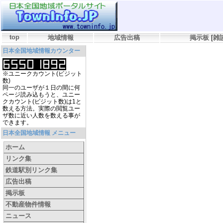
top
地域情報
広告出稿
掲示板
[
雑
日本全国地域情報カウンター
※ユニークカウント(ビジット
数)
同一のユーザが１日の間に何
ページ読み込もうと、ユニー
クカウント(ビジット数)は1と
数える方法。実際の閲覧ユー
ザ数に近い人数を数える事が
できます。
日本全国地域情報 メニュー
ホーム
リンク集
鉄道駅別リンク集
広告出稿
掲示板
不動産物件情報
ニュース