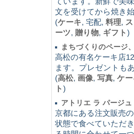
ています。新鮮で美
文を受けてから焼き
(
ケーキ
, 宅配,
料理
,
ス
ーツ
,
贈り物
,
ギフト
)
まちづくりのページ
高松の有名ケーキ店1
ます。プレゼントも
(
高松
,
画像
,
写真
,
ケー
ト
)
アトリエ ラ パージュ
京都にある注文販売
状態で食べていただ
る時間に合わせて一