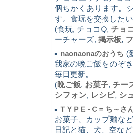
個ちかくあります。
す。食玩を交換した
(食玩, チョコQ,
チョ
ーチャーズ,
掲示板
,
(
naonaonaのおうち
我家の晩ご飯をのぞ
毎日更新。
(
晩ご飯
,
お菓子
,
チー
シフォン
,
レシピ
,
シ
T Y P E - C = ち～
お菓子、カップ麺な
日記と猫、犬、空な