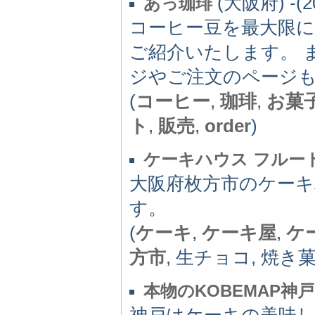
(大阪府) -(2
あっ珈琲
コーヒー豆を最大限
ご紹介いたします。 
ジやご注文のページ
(
コーヒー
,
珈琲
,
お菓
ト
,
販売
,
order
)
ケーキハウス フルー
大阪府枚方市のケーキ
す。
(
ケーキ
,
ケーキ屋
,
ケ
方市
, 生チョコ, 焼き
本物のKOBEMAP神
神戸はケーキの美味