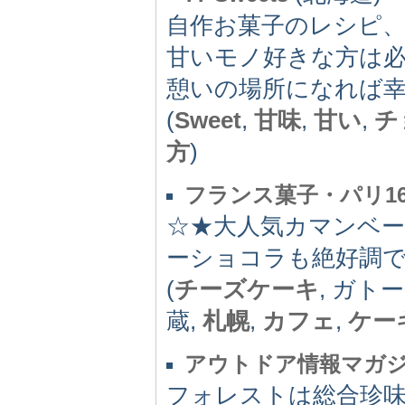
自作お菓子のレシピ
甘いモノ好きな方は
憩いの場所になれば
(
Sweet
,
甘味
,
甘い
,
チ
方
)
フランス菓子・パリ1
☆★大人気カマンベ
ーショコラも絶好調
(
チーズケーキ
, ガト
蔵,
札幌
,
カフェ
,
ケー
アウトドア情報マガ
フォレストは総合珍味