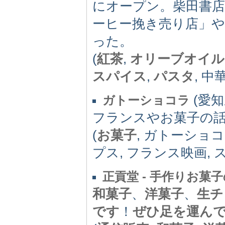
にオープン。柴田書店
ーヒー挽き売り店」や
った。
(
紅茶
,
オリーブオイル
スパイス
,
パスタ
, 
(愛知県
ガトーショコラ
フランスやお菓子の
(
お菓子
, ガトーショコ
プス, フランス映画, 
正貢堂 - 手作りお菓子
和菓子
、
洋菓子
、
生チ
です
！
ぜひ足を運ん