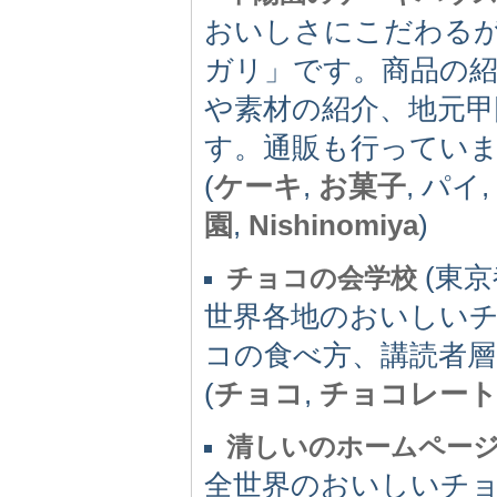
おいしさにこだわる
ガリ」です。商品の
や素材の紹介、地元甲
す。通販も行ってい
(
ケーキ
,
お菓子
, パイ,
園
,
Nishinomiya
)
(東京都
チョコの会学校
世界各地のおいしい
コの食べ方、講読者層
(
チョコ
,
チョコレー
清しいのホームペー
全世界のおいしいチ