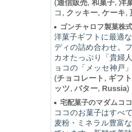
(
通信販売
,
和菓子
,
洋
コ,
クッキー
,
ケーキ
,
ゴンチャロフ製菓株
洋菓子ギフトに最適
ディの詰め合わせ。
カオたっぷり「貴婦
ョコの「メッセ神戸
(
チョコレート
,
ギフ
ッツ
,
バター
,
Russia
)
宅配菓子のマダムコ
ココのお菓子はすべ
麦粉・ミネラル豊富な