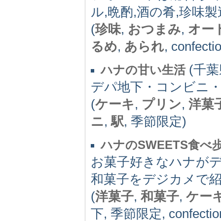
ル,晩酌,酒の肴,珍味製
(
珍味
,
おつまみ
,
オー
るめ
,
あられ
, confecti
(千葉県
ハナの甘い生活
デパ地下・コンビニ
(
ケーキ
,
プリン
,
洋菓
ニ
,
駅
, 季節限定)
ハナのSWEETS食べ
お菓子好きなハナが
和菓子をデジカメで
(
洋菓子
,
和菓子
,
ケー
下, 季節限定, confection