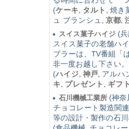
(
ケーキ
,
タルト
, 焼き
ュ ブランシュ,
京都
,
(兵庫
スイス菓子ハイジ
スイス菓子の老舗ハ
ブラーは、TV番組「
非一度お越し下さい。
(
ハイジ
,
神戸
, アルハ
キ
,
プレゼント
,
ギフ
(神奈川
石川機械工業所
チョコレート製造関連
等の設計・製作の石川
(食品機械, チョコレー