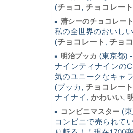
(
チョコ
,
チョコレー
清シーのチョコレー
私の全世界のおいし
(
チョコレート
,
チョ
(東京都) -(
明治プッカ
ナインティナインのC
気のユニークなキャ
(プッカ,
チョコレー
ナイナイ,
かわいい
,
(東京
コンビニマスター
コンビニで売られて
り斬る！！現在1700