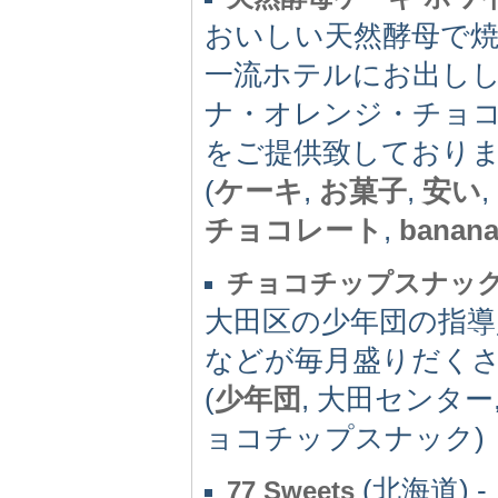
おいしい天然酵母で
一流ホテルにお出し
ナ・オレンジ・チョ
をご提供致しており
(
ケーキ
,
お菓子
,
安い
,
チョコレート
,
banan
チョコチップスナッ
大田区の少年団の指導
などが毎月盛りだく
(
少年団
, 大田センター
ョコチップスナック)
(北海道) -
77 Sweets