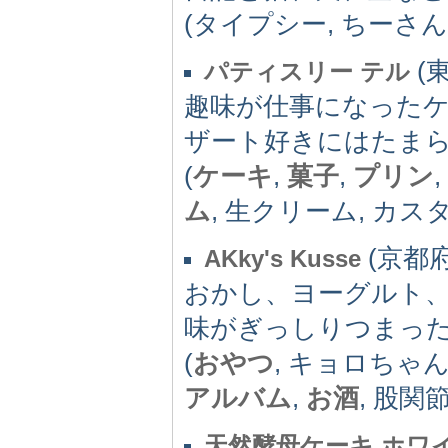
(タイプシー, ちーさ
(東
パティスリー テル
趣味が仕事になった
ザート好きにはたま
(
ケーキ
,
菓子
,
プリン
ム
, 生クリーム, カス
(京都府)
AKky's Kusse
おかし、ヨーグルト、
味がぎっしりつまっ
(
おやつ
, キョロちゃん, 
アルバム
,
お酒
, 股関節
天然酵母ケーキ ホワ