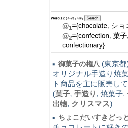
Word(s):
@
=@
+@
1
2
@
={chocolate, シ
1
@
={confection, 菓子
2
confectionary}
(東京都)
御菓子の権八
オリジナル手造り焼
ト商品を主に販売し
(
菓子
,
手造り
, 焼菓子,
出物
,
クリスマス
)
ちょこだいすきどっ
チョコレートに好き