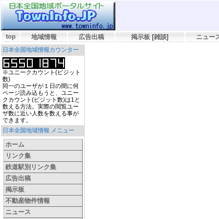
top
地域情報
広告出稿
掲示板
[
雑談
]
ニュー
日本全国地域情報カウンター
※ユニークカウント(ビジット
数)
同一のユーザが１日の間に何
ページ読み込もうと、ユニー
クカウント(ビジット数)は1と
数える方法。実際の閲覧ユー
ザ数に近い人数を数える事が
できます。
日本全国地域情報 メニュー
ホーム
リンク集
鉄道駅別リンク集
広告出稿
掲示板
不動産物件情報
ニュース