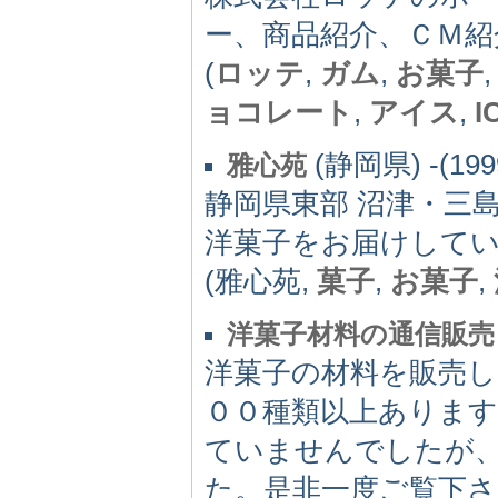
ー、商品紹介、ＣＭ紹
(
ロッテ
,
ガム
,
お菓子
ョコレート
,
アイス
,
I
(静岡県) -(199
雅心苑
静岡県東部 沼津・三
洋菓子をお届けして
(雅心苑,
菓子
,
お菓子
,
洋菓子材料の通信販売
洋菓子の材料を販売
００種類以上ありま
ていませんでしたが
た。是非一度ご覧下