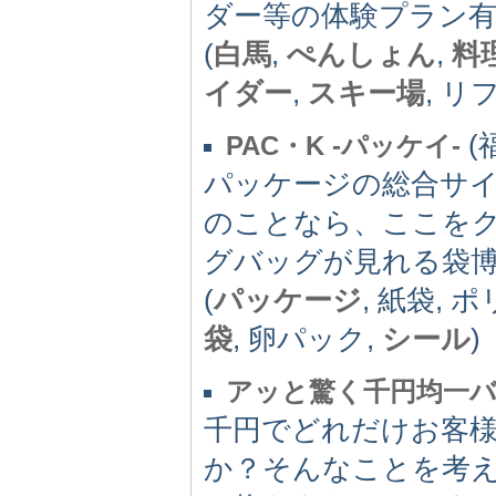
ダー等の体験プラン
(
白馬
,
ぺんしょん
,
料
イダー
,
スキー場
, リ
(福
PAC・K -パッケイ-
パッケージの総合サ
のことなら、ここを
グバッグが見れる袋博
(
パッケージ
, 紙袋, 
袋
, 卵パック,
シール
)
アッと驚く千円均一
千円でどれだけお客
か？そんなことを考