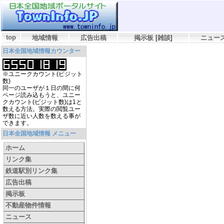
top
地域情報
広告出稿
掲示板
[
雑談
]
ニュー
日本全国地域情報カウンター
※ユニークカウント(ビジット
数)
同一のユーザが１日の間に何
ページ読み込もうと、ユニー
クカウント(ビジット数)は1と
数える方法。実際の閲覧ユー
ザ数に近い人数を数える事が
できます。
日本全国地域情報 メニュー
ホーム
リンク集
鉄道駅別リンク集
広告出稿
掲示板
不動産物件情報
ニュース