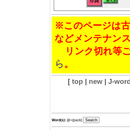
※このページは古
などメンテナン
リンク切れ等ご
ら
。
[
top
|
new
|
J-wor
Word(s):
@
={pack}