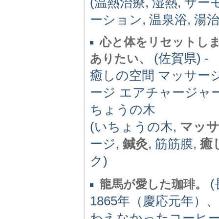
(温熱治療, 湿熱, サ
ーション, 温泉浴, 湯治
心と体をリセットしま
(佐賀県) -
ありたい、
癒しの空間 マッサージ
ージ エアチャージャー
ちょうの木
(いちょうの木,
マッ
ージ,
鍼灸
, 筋筋膜,
癒
ク)
(
龍馬が愛した珈琲。
1865年（慶応元年
わえなかったコーヒ