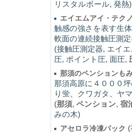
リスタルボール, 発熱)
エイエムアイ・テク
触感の強さを表す生
軟面の連続接触圧測定
(接触圧測定器, エイエ
圧, ポイント圧, 面圧,
那須のペンションも
那須高原に４０００坪
り蛍、クワガタ、ヤ
(
那須
,
ペンション
,
宿
みの木)
(
アセロラ冷凍パック