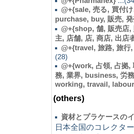
@
+{Pharmanex}
...(34
@
+{sale, 売る, 買付け, 
purchase, buy, 販売, 
@
+{shop, 舗, 販売
主, 店舗, 店, 商店, 出店者, 屋
@
+{travel, 旅路, 旅行, 旅
(28)
@
+{work, 占領, 占拠, 
務, 業界, business, 
working, travail, labour
(others)
資材とプラケースの
日本全国のコレクター