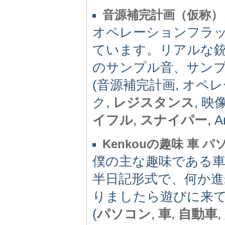
音源補完計画（仮称）
オペレーションフラ
ています。リアルな
のサンプル音、サン
(音源補完計画, オペ
ク,
レジスタンス
, 
イフル
,
スナイパー
, 
Kenkouの趣味 車 
僕の主な趣味である
半日記形式で、何か
りましたら遊びに来
(
パソコン
,
車
,
自動車
,