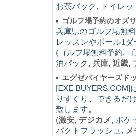
お茶パック, トイレッ
ゴルフ場予約のオズ
兵庫県のゴルフ場無
レッスンやボール1ダ
(ゴルフ場無料予約, 
泊パック,
兵庫
,
近畿
,
エグゼバイヤーズド
[EXE BUYERS.
りすぐり、できるだ
致します。
(
激安
,
デジカメ
, ポケ
パクトフラッシュ,
メ