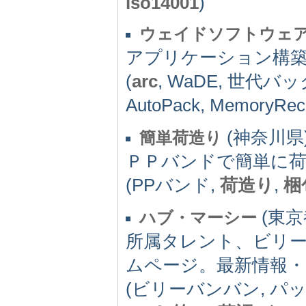
iso14001
)
ウェイドソフトウェ
アプリケーション構築
(
arc
, WaDE, 世代バック
AutoPack, MemoryRe
(神奈川県) 
簡単荷造り
ＰＰバンドで簡単に荷
(PPバンド,
荷造り
,
梱
(東京都
ハブ・マーシー
所属タレント、ビリ
ムページ。最新情報
(ビリーバンバン, パ