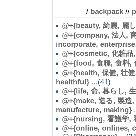
/
backpack
//
p
@+{beauty, 綺麗, 麗し
@
+{company, 法人, 
incorporate, enterprise
@
+{cosmetic, 化粧品, 
@
+{food, 食糧, 食料,
@
+{health, 保健, 壮健
healthful}
...(41)
@+{life, 命, 暮らし, 
@
+{make, 造る, 製造
manufacture, making}
.
@
+{nursing, 看護学, 
@
+{online, onlines,