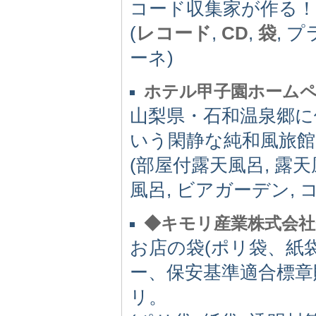
コード収集家が作る
(
レコード
,
CD
,
袋
, 
ーネ)
ホテル甲子園ホーム
山梨県・石和温泉郷に
いう閑静な純和風旅
(部屋付露天風呂, 露天
風呂, ビアガーデン, 
◆キモリ産業株式会社
お店の袋(ポリ袋、紙
ー、保安基準適合標章
リ。