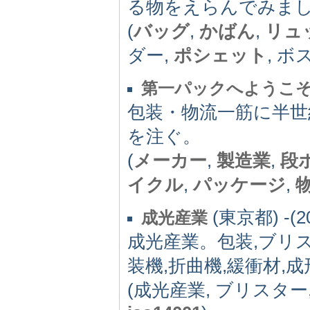
る物をえらんでみま
(
バッグ
,
かばん
,
リュ
ダー,
ポシェット
, 
第一パックへようこ
包装・物流一筋に半世
を注ぐ。
(
メーカー
,
製造業
,
段
イクル
,
パッケージ
,
(東京都) -(2
成光産業
成光産業。包装,ブリ
装機,折曲機,緩衝材,成
(成光産業, ブリスター,