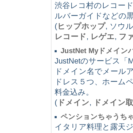
渋谷レコ村のレコー
ルバーガイドなどの
(
ヒップホップ
, ソウル
レコード
,
レゲエ
,
フ
JustNet Myドメイ
JustNetのサービ
ドメイン名でメール
ドレス５つ、ホームペ
料金込み。
(
ドメイン
,
ドメイン
ペンションちゃうち
イタリア料理と露天