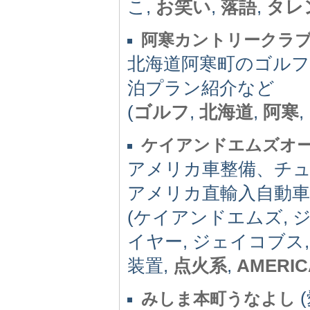
こ,
お笑い
,
落語
,
タレ
阿寒カントリークラ
北海道阿寒町のゴルフ
泊プラン紹介など
(
ゴルフ
,
北海道
,
阿寒
,
ケイアンドエムズオ
アメリカ車整備、チュ
アメリカ直輸入自動車
(ケイアンドエムズ, 
イヤー, ジェイコブス
装置,
点火系
,
AMERIC
(
みしま本町うなよし