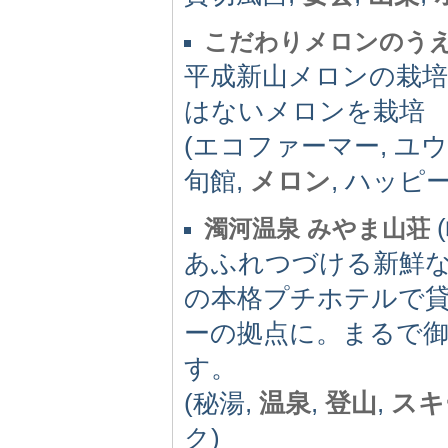
こだわりメロンのう
平成新山メロンの栽培
はないメロンを栽培
(エコファーマー, ユウ
旬館,
メロン
, ハッピ
(
濁河温泉 みやま山荘
あふれつづける新鮮な
の本格プチホテルで貸
ーの拠点に。まるで
す。
(秘湯,
温泉
,
登山
,
スキ
ク)