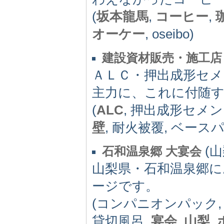
(
坂本龍馬
,
コーヒー
,
オーケー
, oseibo)
建設資材販売・施工店
ＡＬＣ・押出成形セメ
主力に、これに付随
(
ALC
, 押出成形セメン
壁
, 耐火被覆, ベース
(山
石和温泉郷 大宴会
山梨県・石和温泉郷
ージです。
(コンパニオンパック,
貸切風呂,
宴会
,
山梨
,