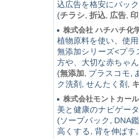
込広告を格安にパッ
(
チラシ
,
折込
,
広告
,
印
株式会社 ハチハチ化
植物原料を使い、使
無添加シリーズ<プラ
方や、大切な赤ちゃ
(
無添加
, プラスコモ,
ク洗剤, せんたく剤,
株式会社モントカー
美と健康のナビゲー
(ソープパック, DNA
高くする, 背を伸ばす,