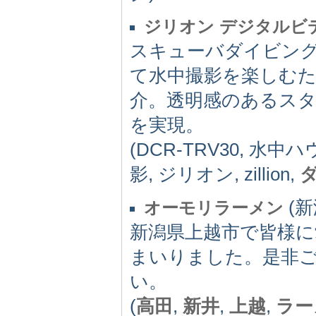
ジリオン デジタルビデ
スキューバダイビングな
て水中撮影を楽しむ
介。透明感のあるス
を実現。
(DCR-TRV30, 水中
影, ジリオン, zillion,
(新
オーモリラーメン
新潟県上越市で皆様
まいりました。是非
い。
(
高田
,
新井
,
上越
,
ラー