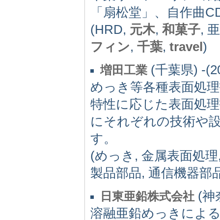
「扇松堂」、自作曲C
(HRD,
元木
,
和菓子
,
フィン
,
千葉
,
travel
)
(千葉県) -(2
増田工業
めっき等各種表面処
特性に応じた表面処理
にそれぞれの技術や
す。
(めっき, 金属表面処理
製品部品, 通信機器部
(神奈
日東亜鉛株式会社
溶融亜鉛めっきによる