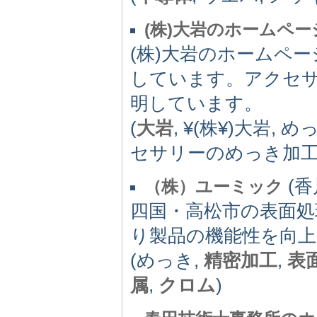
(株)大岩のホームペー
(株)大岩のホームペ
しています。アクセ
明しています。
(
大岩
, ¥(株¥)大岩, め
セサリーのめっき加工
(香川
（株）ユーミック
四国・高松市の表面処
り製品の機能性を向
(めっき,
精密加工
,
表
属
,
クロム
)