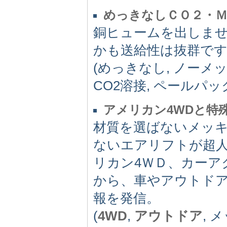
めっきなしＣＯ２・
銅ヒュームを出しま
かも送給性は抜群で
(めっきなし, ノーメッ
CO2溶接, ペールパッ
アメリカン4WDと特殊メ
材質を選ばないメッ
ないエアリフトが超人
リカン4ＷＤ、カーアク
から、車やアウトド
報を発信。
(
4WD
,
アウトドア
, 