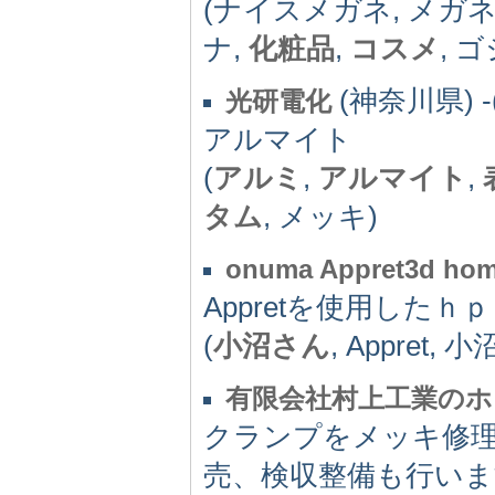
(ナイスメガネ, メガネ
ナ,
化粧品
,
コスメ
, 
(神奈川県) -(
光研電化
アルマイト
(
アルミ
,
アルマイト
,
タム
, メッキ)
onuma Appret3d ho
Appretを使用したｈｐ
(
小沼さん
, Appre
有限会社村上工業のホ
クランプをメッキ修理
売、検収整備も行いま