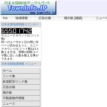
top
地域情報
広告出稿
掲示板
[
雑談
]
ニュー
日本全国地域情報カウンター
※ユニークカウント(ビジット
数)
同一のユーザが１日の間に何
ページ読み込もうと、ユニー
クカウント(ビジット数)は1と
数える方法。実際の閲覧ユー
ザ数に近い人数を数える事が
できます。
日本全国地域情報 メニュー
ホーム
リンク集
鉄道駅別リンク集
広告出稿
掲示板
不動産物件情報
ニュース