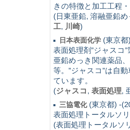
きの特徴と加工工程・
(日東亜鉛, 溶融亜鉛めっ
工
,
川崎
)
(東京都) 
日本表面化学
表面処理剤”ジャスコ
亜鉛めっき関連薬品、
等。”ジャスコ”は自
ています。
(
ジャスコ
,
表面処理
,
(東京都) -(2
三協電化
表面処理トータルソ
(表面処理トータルソリ