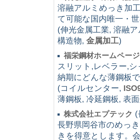
溶融アルミめっき加
て可能な国内唯一・世
(伸光金属工業, 溶融ア
構造物,
金属加工
)
福栄鋼材ホームページ
スリット,レベラー,
納期にどんな薄鋼板でも
(コイルセンター,
ISO
薄鋼板, 冷延鋼板, 表面処
(
株式会社エプテック
長野県岡谷市のめっ
きを得意とします。会