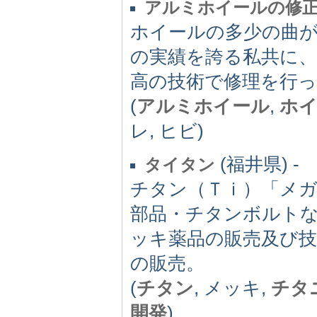
アルミホイールの修正
ホイールの多少の曲
の実績を誇る私共に
高の技術で修理を行
(
アルミホイール
,
ホ
レ, ヒビ)
(福井県) -
タイタン
チタン（Ｔｉ）「メ
部品・チタンボルト
ッキ薬品の販売及び
の販売。
(
チタン
, メッキ,
チタ
開発
)