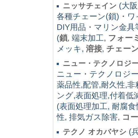
(大阪府
ニッサチェイン
各種チェーン(鎖)・
DIY用品・マリン金
(
鎖
, 端末加工,
フォー
メッキ,
溶接
,
チェー
ニュー・テクノロジ
ニュー・テクノロジー株
薬品性,配管,耐久性,
ング,表面処理,付着低
(表面処理加工, 耐腐食
性, 排気ガス除害,
コ
(兵
テクノ オカバヤシ