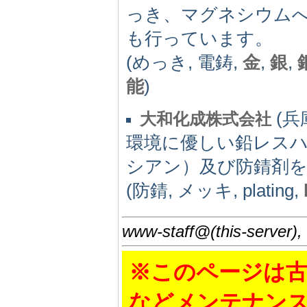
っき、マグネシウム
も行っています。
(めっき, 電鋳,
金
,
銀
,
能
)
(兵庫
大和化成株式会社
環境に優しい鉛レス
シアン）及び防錆剤
(防錆, メッキ, plating,
www-staff@(this-server),
※このページは古
などメンテナン