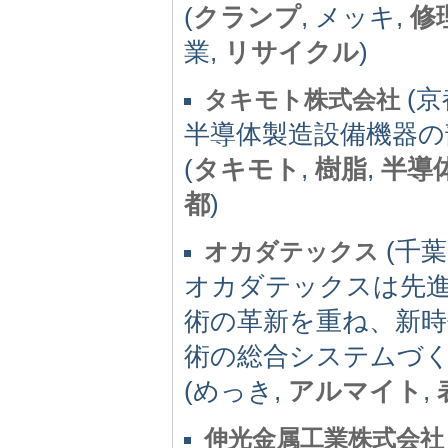
(
クランプ
, メッキ,
修
業,
リサイクル
)
(京都
タキモト株式会社
半導体製造設備機器の
(
タキモト
,
樹脂
,
半導
都
)
(千葉県
オカダテックス
オカダテックスは先
術の革新を重ね、新時
術の総合システムづ
(めっき,
アルマイト
,
伸光金属工業株式会社