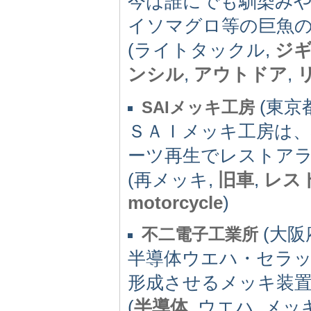
今は誰にでも馴染みや
イソマグロ等の巨魚
(ライトタックル,
ジ
ンシル
,
アウトドア
,
(東京都)
SAIメッキ工房
ＳＡＩメッキ工房は
ーツ再生でレストア
(再メッキ,
旧車
,
レス
motorcycle
)
(大阪府)
不二電子工業所
半導体ウエハ・セラ
形成させるメッキ装
(
半導体
, ウエハ, メッ