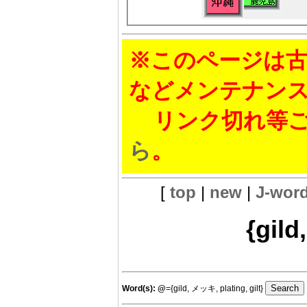
※このページは古
などメンテナン
リンク切れ等ご
ら
。
[
top
|
new
|
J-wor
{gild
Word(s):
@
={gild, メッキ, plating, gilt}