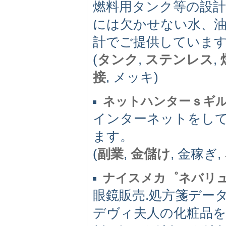
燃料用タンク等の設計
には欠かせない水、
計でご提供していま
(
タンク
,
ステンレス
,
接
, メッキ)
ネットハンターｓギ
インターネットをし
ます。
(
副業
,
金儲け
, 金稼ぎ,
ナイスメカ゜ネバリ
眼鏡販売.処方箋デー
デヴィ夫人の化粧品を