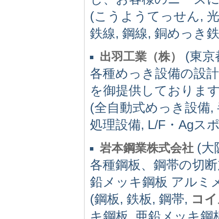
(こうようてっせん, 
鉄線, 鋼線, 銅めっき
(東京都)
出羽工業（株）
各種めっき設備の設計
を御提供しておりま
(全自動式めっき設備,
処理設備, L/F・Ag
(大阪
岩本鋼業株式会社
各種鋼板、鋼帯の切断
鉛メッキ鋼板 アルミ
(鋼板, 鉄板, 鋼帯,
コイ
キ鋼板, 亜鉛メッキ鋼