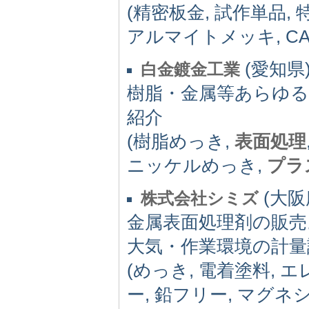
(精密板金, 試作単品, 
アルマイトメッキ, C
(愛知県)
白金鍍金工業
樹脂・金属等あらゆ
紹介
(樹脂めっき,
表面処理
ニッケルめっき,
プラ
(大阪府
株式会社シミズ
金属表面処理剤の販売
大気・作業環境の計量
(めっき, 電着塗料, 
ー, 鉛フリー, マグネ