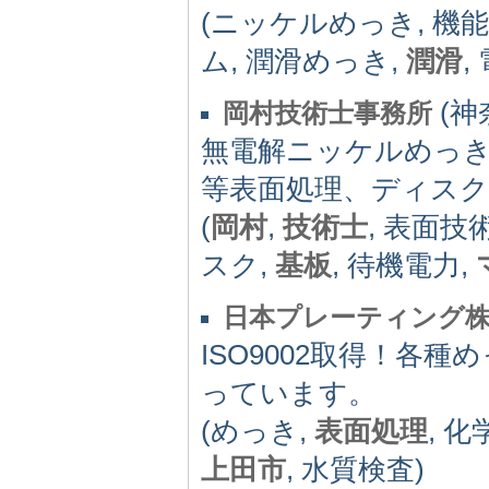
(ニッケルめっき, 機能
ム, 潤滑めっき,
潤滑
,
(神奈
岡村技術士事務所
無電解ニッケルめっきの
等表面処理、ディスク
(
岡村
,
技術士
, 表面技
スク,
基板
, 待機電力,
日本プレーティング
ISO9002取得！各
っています。
(めっき,
表面処理
, 
上田市
, 水質検査)