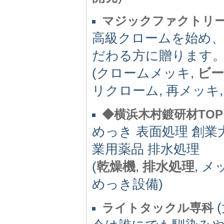
マジックファクトリ
高級クロームを始め
だわる方に贈ります
(クロームメッキ,
ビ
リクローム, 再メッキ,
◆横浜木村鍍研材TOP
めっき 表面処理 創業
業用薬品 排水処理
(
乾燥機
,
排水処理
, メ
めっき設備)
(
ライトタックル専科