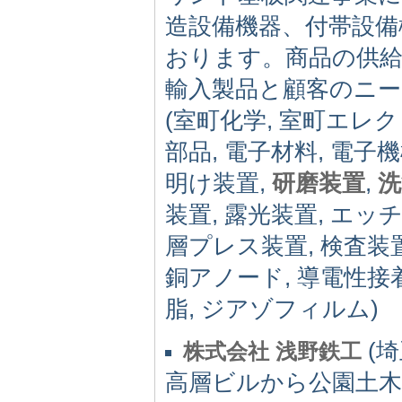
造設備機器、付帯設備
おります。商品の供給
輸入製品と顧客のニ
(室町化学, 室町エレク
部品, 電子材料, 電子機
明け装置,
研磨装置
,
洗
装置, 露光装置, エッ
層プレス装置, 検査装置,
銅アノード, 導電性接着
脂, ジアゾフィルム)
(埼玉
株式会社 浅野鉄工
高層ビルから公園土木