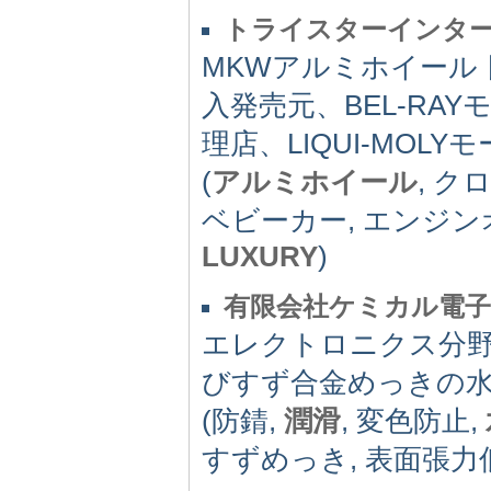
トライスターインタ
MKWアルミホイール 日
入発売元、BEL-RA
理店、LIQUI-MO
(
アルミホイール
, ク
ベビーカー, エンジンオ
LUXURY
)
有限会社ケミカル電子
エレクトロニクス分
びすず合金めっきの水
(防錆,
潤滑
, 変色防止,
すずめっき, 表面張力