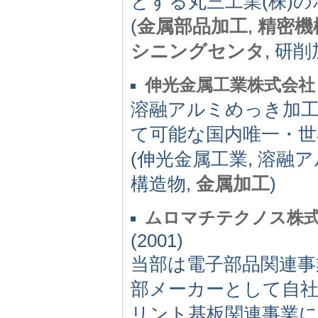
とする丸三工業(株)
(
金属部品加工
,
精密機
シニングセンタ
, 研
伸光金属工業株式会社
溶融アルミめっき加
て可能な国内唯一・世
(伸光金属工業, 溶融ア
構造物,
金属加工
)
ムロマチテクノス株
(2001)
当部は電子部品関連
部メーカーとして自
リント基板関連事業