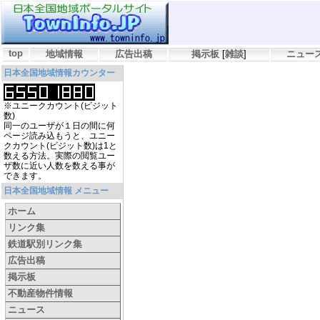
top
地域情報
広告出稿
掲示板
[
雑談
]
ニュー
日本全国地域情報カウンター
※ユニークカウント(ビジット
数)
同一のユーザが１日の間に何
ページ読み込もうと、ユニー
クカウント(ビジット数)は1と
数える方法。実際の閲覧ユー
ザ数に近い人数を数える事が
できます。
日本全国地域情報 メニュー
ホーム
リンク集
鉄道駅別リンク集
広告出稿
掲示板
不動産物件情報
ニュース