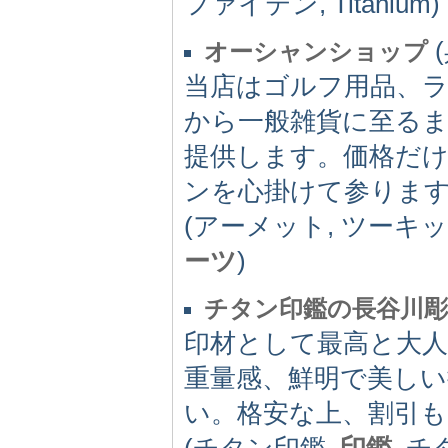
ファイテン, Titanium)
(
オーシャンショップ
当店はゴルフ用品、
から一般雑貨に至る
提供します。価格だ
ンを心掛けて参りま
(アーメット, ツーキッ
ーツ
)
チタン印鑑の長谷川彫
印材として最高と大
重量感、鮮明で美しい
い。格安な上、割引
(チタン印鑑,
印鑑
, チ