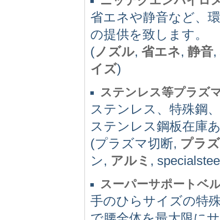
ニッテクエンバイロ
省エネや静音など、
の提供を致します。
(
ノズル
,
省エネ
,
静音
,
イズ
)
ステンレス等プラズ
ステンレス、特殊鋼、
ステンレス鋼板在庫
(プラズマ切断,
プラズ
ン,
アルミ
, specialstee
スーパーサポートベ
手のひらサイズの特
で腰全体を最大限に