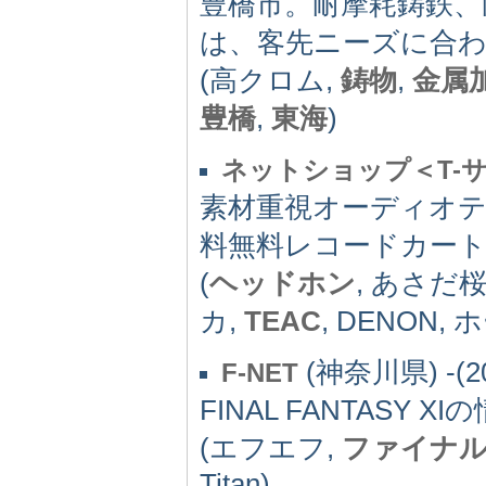
豊橋市。耐摩耗鋳鉄、
は、客先ニーズに合
(高クロム,
鋳物
,
金属
豊橋
,
東海
)
ネットショップ＜T-
素材重視オーディオ
料無料レコードカー
(
ヘッドホン
, あさだ桜
カ,
TEAC
, DENON,
(神奈川県) -(20
F-NET
FINAL FANTAS
(エフエフ,
ファイナ
Titan)