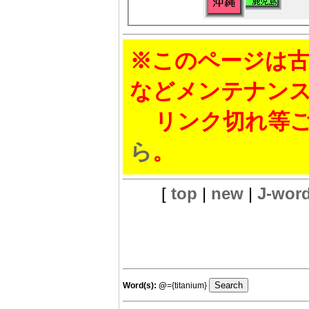
※このページは古
などメンテナン
リンク切れ等ご
ら
。
[
top
|
new
|
J-wor
Word(s):
@
={titanium}