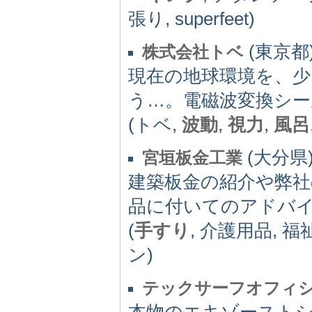
張り, superfeet)
(東京都) 
株式会社トベ
現在の地球環境を、
う…。電磁波変換シー
(トベ,
波動
,
視力
,
風呂
(大分県) 
宮垣板金工業
建築板金の紹介や弊社
品に付いてのアドバ
(
手すり
, 介護用品, 福
ン)
テックサーフオフィシ
本物のエキゾースト