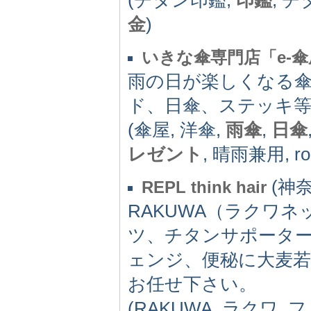
金
)
いきな傘専門店「e-傘
雨の日が楽しくなる傘
ド、日傘、ステッキ
(傘屋, 洋傘,
雨傘
,
日傘
レゼント
, 晴雨兼用, rob
(神奈川
REPL think hair
RAKUWA（ラクワネ
ツ、チタンサポータ
ェンジ、便秘に大麦
お任せ下さい。
(RAKUWA, ラクワ,