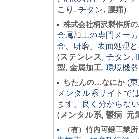
こり
, チタン,
腰痛
)
株式会社柄沢製作所の
金属加工の専門メーカ
金、研磨、表面処理
(
ステンレス
, チタン,
型
,
金属加工
, 環境機器
(東京
ちたんの…なにか
メンタル系サイトで
ます。良く分からない
(
メンタル系
,
鬱病
,
元
（有）竹内可鍛工業所