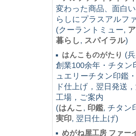
変わった商品、面白い
らしにプラスアルフ
(クーラントミュー,
ア
暮らし
,
スパイラル
)
(兵
はんこものがたり
創業100余年・チタ
ュエリーチタン印鑑・
ド仕上げ，翌日発送，
工場，ご案内
(
はんこ
,
印鑑
, チタン
実印
, 翌日仕上げ)
めがね屋工房 ファー