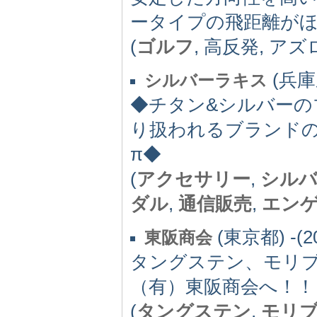
ータイプの飛距離が
(
ゴルフ
, 高反発, ア
(兵庫県
シルバーラキス
◆チタン&シルバー
り扱われるブランドの
π◆
(
アクセサリー
,
シル
ダル
,
通信販売
,
エン
(東京都) -(2
東阪商会
タングステン、モリ
（有）東阪商会へ！！
(
タングステン
,
モリ