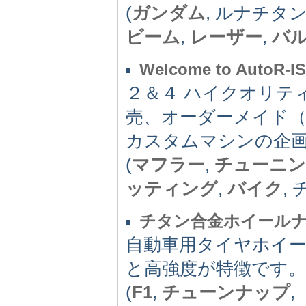
(
ガンダム
, ルナチタ
ビーム
,
レーザー
,
バ
Welcome to AutoR-I
２＆４ ハイクオリテ
売、オーダーメイド
カスタムマシンの企
(
マフラー
,
チューニ
ッティング
,
バイク
,
チタン合金ホイールナット
自動車用タイヤホイ
と高強度が特徴です。
(
F1
,
チューンナップ
,