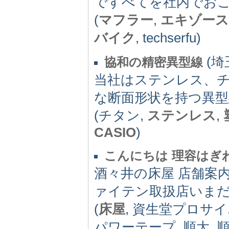
ですべてを社内でお
(
マフラー
,
エキゾー
バイク
, techserfu)
(埼玉
協和の精密異型線
当社はステンレス、
な断面形状を持つ異
(チタン,
ステンレス
,
CASIO
)
こんにちは 理容はぎ
酒々井の床屋 店舗案内
ァイテン取扱店いまだ
(
床屋
, 資生堂プロサイ
パワーテープ, 順大, 