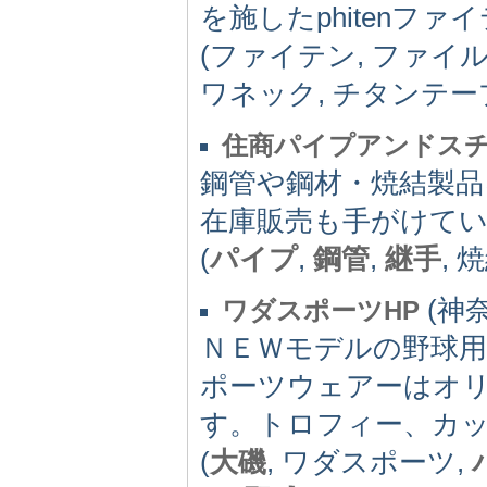
を施したphitenフ
(ファイテン, ファイル
ワネック, チタンテー
住商パイプアンドス
鋼管や鋼材・焼結製品
在庫販売も手がけて
(
パイプ
,
鋼管
,
継手
, 
(神奈
ワダスポーツHP
ＮＥＷモデルの野球
ポーツウェアーはオ
す。トロフィー、カ
(
大磯
, ワダスポーツ,