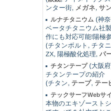
ンター街,
メガネ
,
サ
(神奈川
ルナチタニウム
ベータチタニウム社製チ
作にも対応可能!陽極
(チタンボルト, チタニ
ZX, 陽極酸化処理,
パ
(大阪府) 
チタンテープ
チタンテープの紹介
(チタン,
テープ
,
テー
テックサーフWebサ
本物のエキゾースト