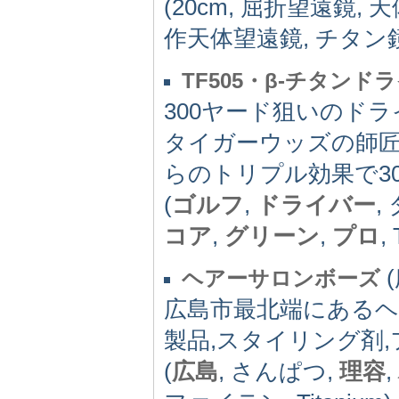
(20cm, 屈折望遠鏡, 
作天体望遠鏡, チタン
TF505・β-チタン
300ヤード狙いのドラ
タイガーウッズの師匠
らのトリプル効果で3
(
ゴルフ
,
ドライバー
,
コア
,
グリーン
,
プロ
,
(
ヘアーサロンボーズ
広島市最北端にあるヘ
製品,スタイリング剤
(
広島
, さんぱつ,
理容
,