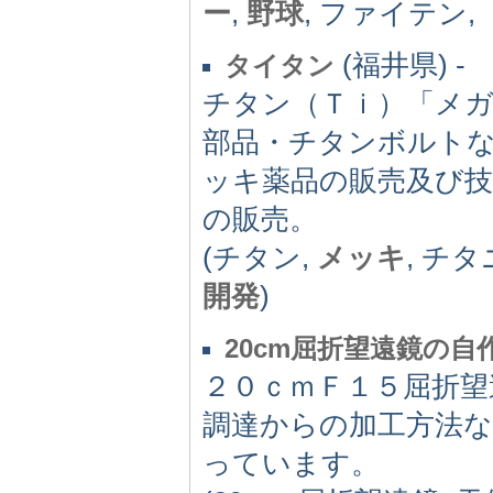
ー
,
野球
, ファイテン,
(福井県) -
タイタン
チタン（Ｔｉ）「メ
部品・チタンボルト
ッキ薬品の販売及び
の販売。
(チタン,
メッキ
, チ
開発
)
20cm屈折望遠鏡の自
２０ｃｍＦ１５屈折望
調達からの加工方法
っています。