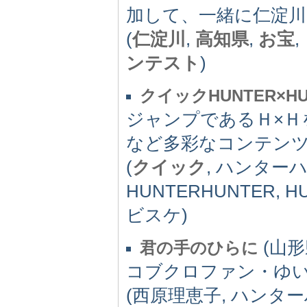
加して、一緒に仁淀
(
仁淀川
,
高知県
,
お宝
ンテスト
)
クイックHUNTER×HU
ジャンプであるＨ×Ｈ
など多彩なコンテン
(
クイック
, ハンター
HUNTERHUNTER, H
ビスケ)
(山形県
君の手のひらに
コブクロファン・ゆ
(西原理恵子, ハンター