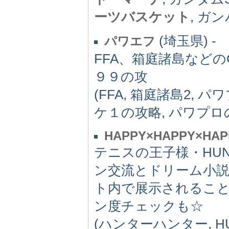
ーツバスケット
, ガ
(埼玉県) -
パワエフ
FFA、箱庭諸島など
９９の攻
(FFA, 箱庭諸島2,
ケ１の攻略, パワプロ
HAPPY×HAPPY×HAP
テニスの王子様・HUN
ン交流とドリーム小
ト内で展示されるこ
ン度チェックも☆
(ハンターハンター, HU