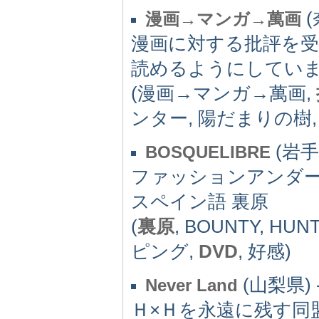
(
漫画→マンガ→萬画
漫画に対する批評を
読めるようにしてい
(漫画→マンガ→萬画,
ンター, 陽だまりの樹,
(岩手県
BOSQUELIBRE
ファッションアンダー
スペイン語 裏原
(
裏原
, BOUNTY, HUN
ピング,
DVD
, 好感)
(山梨県) 
Never Land
Ｈ×Ｈを永遠に残す同