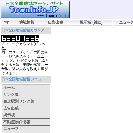
top
地域情報
広告出稿
掲示板
[
雑談
]
ニュー
日本全国地域情報カウンター
※ユニークカウント(ビジット
数)
同一のユーザが１日の間に何
ページ読み込もうと、ユニー
クカウント(ビジット数)は1と
数える方法。実際の閲覧ユー
ザ数に近い人数を数える事が
できます。
日本全国地域情報 メニュー
ホーム
リンク集
鉄道駅別リンク集
広告出稿
掲示板
不動産物件情報
ニュース