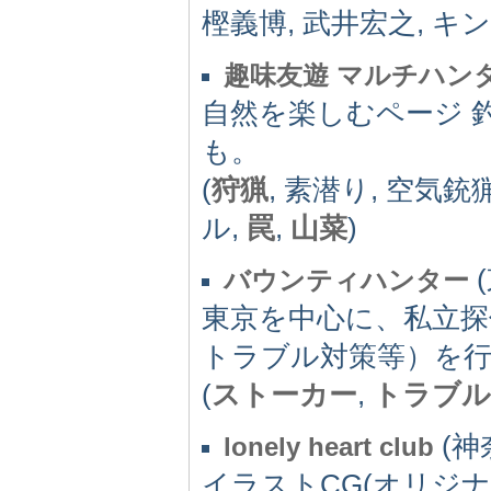
樫義博, 武井宏之, キ
趣味友遊 マルチハン
自然を楽しむページ 
も。
(
狩猟
, 素潜り, 空気銃
ル,
罠
,
山菜
)
(
バウンティハンター
東京を中心に、私立探
トラブル対策等）を
(
ストーカー
,
トラブル
(神
lonely heart club
イラストCG(オリジナ