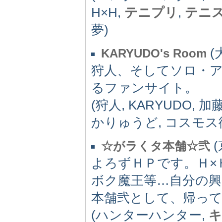
H×H,
テニプリ
,
テニ
夢)
(
KARYUDO's Room
狩人、そしてソロ・
るファンサイト。
(狩人, KARYUDO, 加
かりゅうど, コスモス
(
☆がラくタ本舗☆弐
よろずＨＰです。Ｈ×
ボク魔王等…自分の
本舗弐として、帰って
(ハンターハンター,
キ