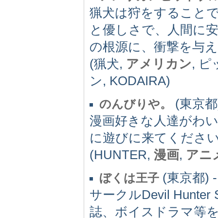
猟犬は狩をすること
と優しさで、人間に
の根源に、衝撃を与
(猟犬,
アメリカン
, 
ン, KODAIRA)
(東京都)
のんびりや。
漫画好きな人達がわ
に遊びに来てくださ
(HUNTER,
漫画
,
アニ
(東京都) -
ぼくは王子
サークルDevil Hun
誌、ボイスドラマ等