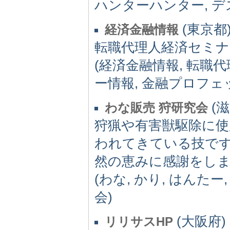
ハンターハンター, デ
(東京都)
経済金融情報
転職代理人経済セミナ
(経済金融情報, 転職代
ー情報, 金融プロフェ
(滋
わな販売 狩研究会
狩猟や有害獣駆除に
われてきている技で
然の恵みに感謝をし
(わな, かり, はんたー
会)
(大阪府) 
リリサスHP