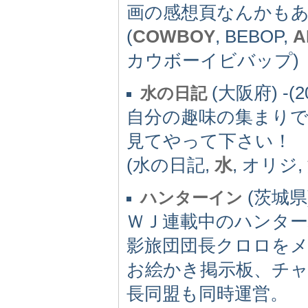
画の感想頁なんかも
(
COWBOY
, BEBOP,
A
カウボーイビバップ)
(大阪府) -(2
水の日記
自分の趣味の集まりで
見てやって下さい！
(水の日記,
水
, オリジ,
(茨城県) 
ハンターイン
ＷＪ連載中のハンタ
影旅団団長クロロを
お絵かき掲示板、チ
長同盟も同時運営。