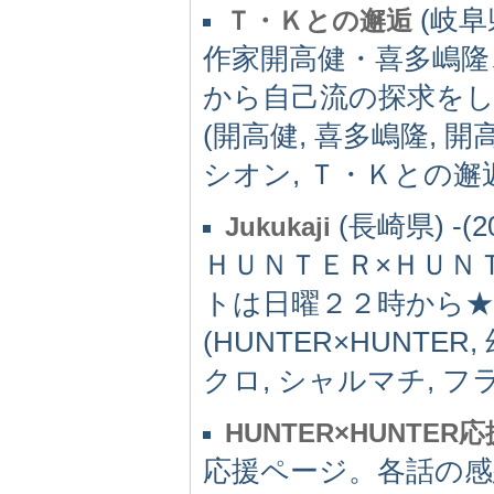
(岐阜県
Ｔ・Ｋとの邂逅
作家開高健・喜多嶋隆
から自己流の探求を
(開高健, 喜多嶋隆, 
シオン, Ｔ・Ｋとの邂逅
(長崎県) -(2
Jukukaji
ＨＵＮＴＥＲ×ＨＵＮ
トは日曜２２時から★
(HUNTER×HUNTER
クロ, シャルマチ, フ
HUNTER×HUNTER
応援ページ。各話の