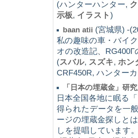
(ハンターハンター,
ク
示板
,
イラスト
)
(宮城県) -(2
baan atii
私の趣味の車・バイ
オの改造記、RG400
(
スバル
,
スズキ
,
ホン
CRF450R, ハンター
「日本の埋蔵金」研究
日本全国各地に眠る「
得られたデータを一
ージの埋蔵金探しとは
しを提唱しています