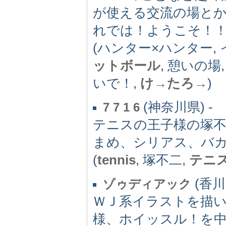
が使える交流の場と
れでは！ようこそ！
(ハンター×ハンター, 
ットボール
, 憩いの場
いで！,
け→たろ→
)
(神奈川県) -
7 7 1 6
テニスの王子様の塚不
まめ、シリアス、バ
(
tennis
, 塚不二,
テニ
(香川県
ゾゥディアック
ＷＪ系イラストを描
様、ホイッスル！を