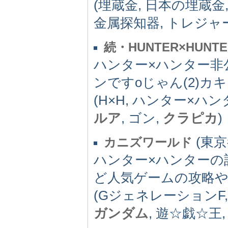
(埋蔵金, 日本の埋蔵金,
金属探知器, トレジャ
続・HUNTER×HUNTE
ハンター×ハンター非
ンですoじゃん(2)カ
(H×H, ハンター×ハン
ルア
, ゴン,
クラピカ
)
(東京都
カニズワールド
ハンター×ハンターの
ど人気ゲームの攻略
(GジェネレーションF, 
ガンダム
, 遊☆戯☆王