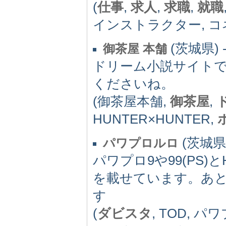
(
仕事
,
求人
,
求職
,
就職
インストラクター, コ
(茨城県) 
御茶屋 本舗
ドリーム小説サイトで
くださいね。
(御茶屋本舗,
御茶屋
,
HUNTER×HUNTER,
(茨城県)
パワプロルロ
パワプロ9や99(PS)と
を載せています。あ
す
(
ダビスタ
, TOD, パ