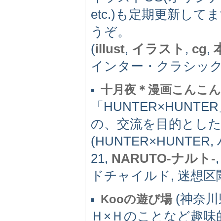
etc.)も定期更新
うぞ。
(
illust
,
イラスト
,
cg
,
インター・クラシック, lon
十月夜＊漫画こんこん
「HUNTER×HUN
の、交流を目的とし
(HUNTER×HUNT
21,
NARUTO-ナルト-
ドチャイルド, 迷想区閾, 
(神奈川県
Kooの遊び場
Ｈ×Ｈのことなど趣味