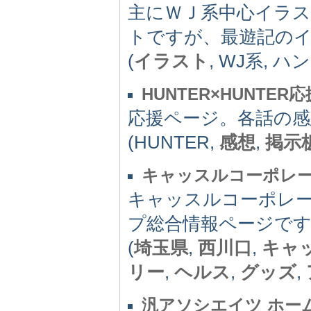
主にＷＪ系中心イラ
トですが、最遊記の
(
イラスト
, WJ系, 
HUNTER×HUNTER
応援ページ。各話の
(HUNTER,
感想
,
掲示
キャッスルコーポレ
キャッスルコーポレ
プ総合情報ページで
(
埼玉県
,
西川口
,
キャ
リー
,
ヘルス
,
グッズ
,
汎アソシエイツ ホー