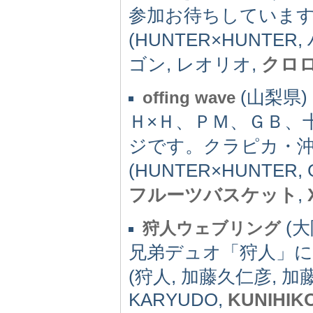
参加お待ちしていま
(HUNTER×HUNTE
ゴン, レオリオ,
クロ
(山梨県) -
offing wave
Ｈ×Ｈ、ＰＭ、ＧＢ、
ジです。クラピカ・
(HUNTER×HUNTER, 
フルーツバスケット
,
(大阪
狩人ウェブリング
兄弟デュオ「狩人」
(狩人, 加藤久仁彦, 
KARYUDO,
KUNIHIK