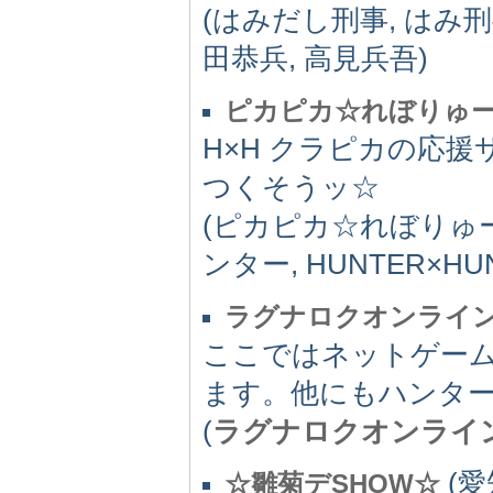
(はみだし刑事, はみ刑
田恭兵, 高見兵吾)
ピカピカ☆れぼりゅ
H×H クラピカの応
つくそうッ☆
(ピカピカ☆れぼりゅ
ンター, HUNTER×HU
ラグナロクオンライ
ここではネットゲー
ます。他にもハンタ
(
ラグナロクオンライ
(愛知
☆雛菊デSHOW☆