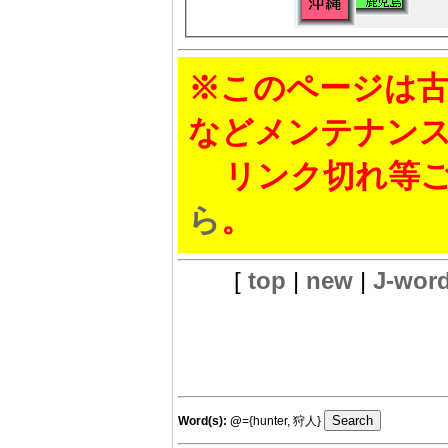
※このページは古
などメンテナン
リンク切れ等ご
ら
。
[
top
|
new
|
J-wor
Word(s):
@
={hunter, 狩人}