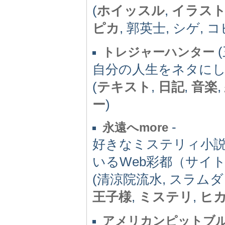
(
ホイッスル
,
イラス
ピカ
, 郭英士, シゲ, 
(
トレジャーハンター
自分の人生をネタに
(
テキスト
,
日記
,
音楽
,
ー
)
-
永遠へmore
好きなミステリィ小
いるWeb彩都（サイ
(清涼院流水, スラム
王子様
,
ミステリ
,
ヒ
アメリカンピットブ