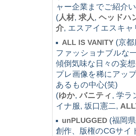
ャー企業までご紹介
(
人材
,
求人
,
ヘッドハ
介
, エスアイエスキャ
(京都府
ALL IS VANITY
ファッショナブルな一
傾倒気味な日々の妄想
プレ画像を稀にアッ
あるもの中心(笑)
(
ゆか
,
バニティ
, 学ラ
イナ服, 坂口憲二,
ALL
(福岡県) 
unPLUGGED
創作、版権のCGサイト