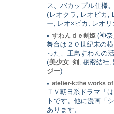
ス、バカップル仕様。
(レオクラ, レオピカ,
ー, レオ×ピカ, レオリオ
(神奈川
すわんｄｅ剣姫
舞台は２０世紀末の横
った、王鳥すわんの
(
美少女
,
剣
, 秘密結社,
ジー
)
atelier-k:the works o
ＴＶ朝日系ドラマ「
トです。他に漫画「
あります。