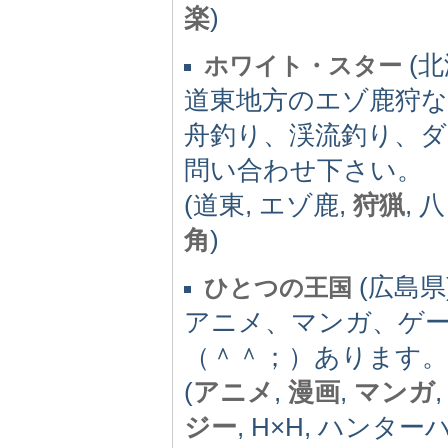
楽
)
(北
ホワイト・スター
道東地方のエゾ鹿狩
舟釣り、渓流釣り、
問い合わせ下さい。
(道東, エゾ鹿,
狩猟
, 
角
)
(広島県)
ひとつの王国
アニメ、マンガ、ゲ
（＾＾；）あります。
(
アニメ
,
漫画
,
マンガ
ジー
, H×H, ハンタ