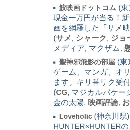
(東京
鮫映画ドットコム
現金一万円が当る！
画を網羅した「サメ映
(
サメ
,
シャーク
,
ジョ
メディア, マクザム,
(東京
聖神邪飛影の部屋
ゲーム、マンガ、オ
ます。キリ番リク受付
(
CG
, マジカルバケーシ
金の太陽,
映画評論
,
お
(神奈川県) -
Loveholic
HUNTER×HUNT