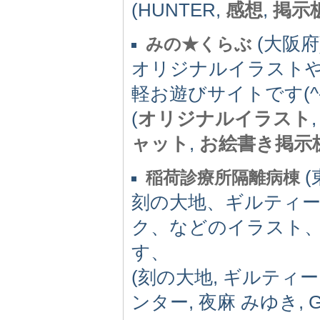
(HUNTER,
感想
,
掲示
(大阪府) 
みの★くらぶ
オリジナルイラストや
軽お遊びサイトです(^-
(
オリジナルイラスト
ャット
,
お絵書き掲示
(
稲荷診療所隔離病棟
刻の大地、ギルティー
ク、などのイラスト
す、
(刻の大地, ギルティ
ンター, 夜麻 みゆき, G