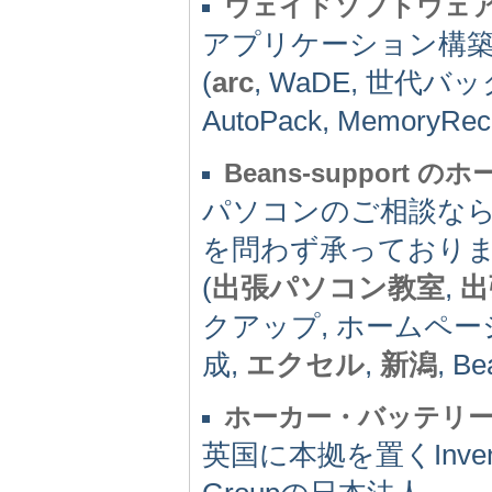
ウェイドソフトウェ
アプリケーション構築
(
arc
, WaDE, 世代バック
AutoPack, MemoryRe
Beans-support 
パソコンのご相談な
を問わず承っており
(
出張パソコン教室
,
出
クアップ, ホームペー
成,
エクセル
,
新潟
, Be
ホーカー・バッテリ
英国に本拠を置くInven