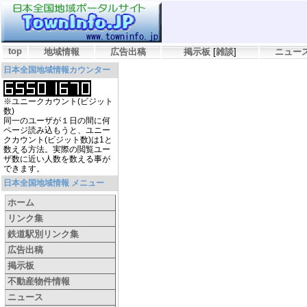
top
地域情報
広告出稿
掲示板
[
雑談
]
ニュー
日本全国地域情報カウンター
※ユニークカウント(ビジット
数)
同一のユーザが１日の間に何
ページ読み込もうと、ユニー
クカウント(ビジット数)は1と
数える方法。実際の閲覧ユー
ザ数に近い人数を数える事が
できます。
日本全国地域情報 メニュー
ホーム
リンク集
鉄道駅別リンク集
広告出稿
掲示板
不動産物件情報
ニュース