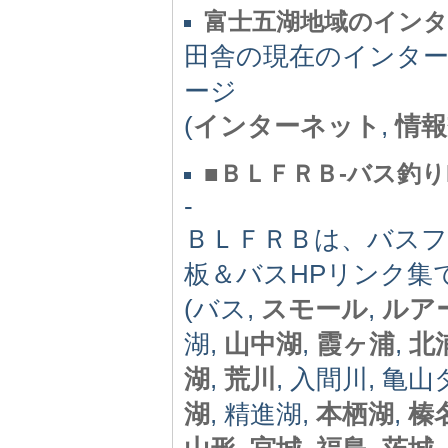
富士五湖地域のイン
田舎の現在のインタ
ージ
(
インターネット
,
情報
■ＢＬＦＲＢ‐バス釣
-
ＢＬＦＲＢは、バス
板＆バスHPリンク集
(バス,
スモール
,
ルア
湖,
山中湖
,
霞ヶ浦
,
北
湖
,
荒川
, 入間川, 亀山
湖
, 精進湖,
本栖湖
,
榛