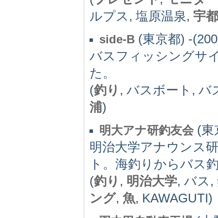
ルプス, 塩原温泉,
宇
(東京都) -(200
side-B
バスフィッシングサイト
た。
(
釣り
, バスボート, バ
浦
)
(東京
明大アナ研釣友会
明治大学アナウンス
ト。海釣りからバス
(
釣り
,
明治大学
, バス
ング
,
魚
, KAWAGUTI)