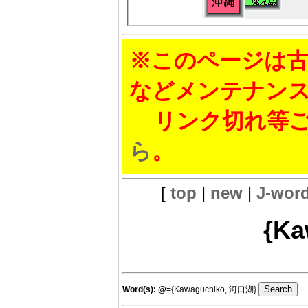
※このページは古
などメンテナン
リンク切れ等ご
ら
。
[
top
|
new
|
J-wor
{Ka
Word(s):
@
={Kawaguchiko, 河口湖}