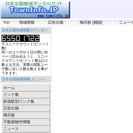
top
地域情報
広告出稿
掲示板
[
雑談
]
ニュー
日本全国地域情報カウンター
※ユニークカウント(ビジット
数)
同一のユーザが１日の間に何
ページ読み込もうと、ユニー
クカウント(ビジット数)は1と
数える方法。実際の閲覧ユー
ザ数に近い人数を数える事が
できます。
日本全国地域情報 メニュー
ホーム
リンク集
鉄道駅別リンク集
広告出稿
掲示板
不動産物件情報
ニュース