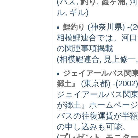
(バス,
釣り
,
霞ヶ浦
, 
ル, ギル)
(神奈川県) -(2
鯉釣り
相模鯉連合では、河口
の関連事項掲載
(相模鯉連合, 見上修一,
ジェイアールバス関東
(東京都) -(2002
郷土』
ジェイアールバス関東
が郷土』ホームページ
バスの往復運賃が半額と
の申し込みも可能。
(
プレゼント
,
モニタ