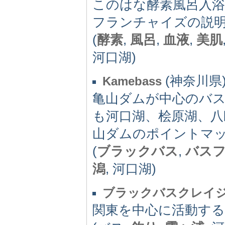
このはな酵素風呂入
フランチャイズの説
(
酵素
,
風呂
,
血液
,
美肌
河口湖)
(神奈川県)
Kamebass
亀山ダムが中心のバ
も河口湖、桧原湖、八
山ダムのポイントマ
(
ブラックバス
,
バス
潟
, 河口湖)
ブラックバスクレイ
関東を中心に活動する