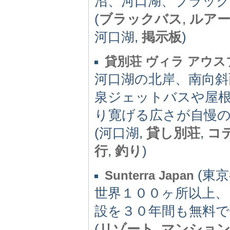
沼、河口湖、ブラッ
(
ブラックバス
,
ルア
河口湖,
掲示板
)
貸別荘 ヴィラ アウ
河口湖の北岸、南向斜
泉ジェットバスや屋
り寛げる広さが自慢
(河口湖,
貸し別荘
,
コ
行
,
釣り
)
(東京都
Sunterra Japan
世界１００ヶ所以上、
設を３０年間も無料
(
リゾート
,
マンショ