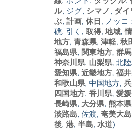
線
, ポンド,
タックル
,
ル
, ジグ,
シマノ
,
ダイ
ぶ
,
計画
,
休日
, ノッコ
礁, 引く,
取得
,
地域
,
地方
,
青森県
,
津軽
,
秋
福島県
,
関東地方
,
群馬
神奈川県
,
山梨県
, 北
愛知県
,
近畿地方
,
福井
和歌山県
, 中国地方,
兵
四国地方
,
香川県
,
愛媛
長崎県
,
大分県
,
熊本県
淡路島
, 佐渡,
奄美大島
後
,
港
,
半島
,
水道
)