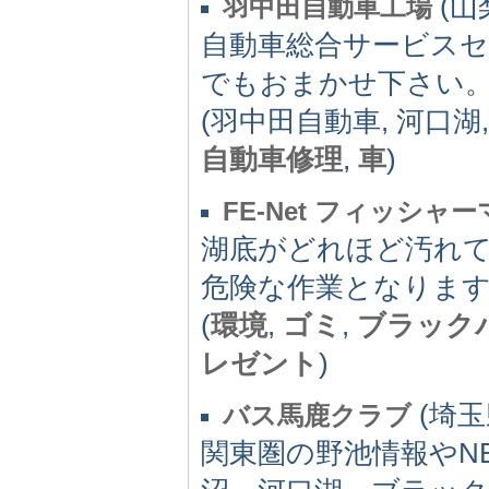
(山梨
羽中田自動車工場
自動車総合サービスセ
でもおまかせ下さい
(羽中田自動車, 河口湖,
自動車修理
,
車
)
FE-Net フィッシ
湖底がどれほど汚れ
危険な作業となります。
(
環境
,
ゴミ
,
ブラック
レゼント
)
(埼玉県
バス馬鹿クラブ
関東圏の野池情報やN