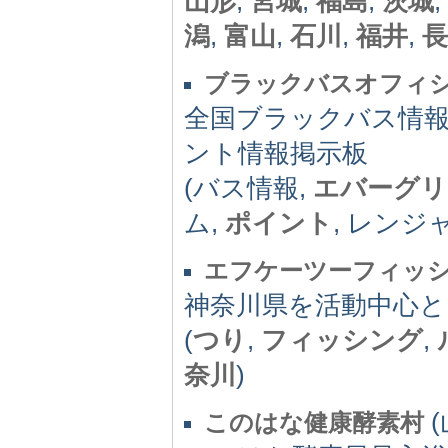
山形
,
宮城
,
福島
,
茨城
,
潟
,
富山
,
石川
,
福井
,
長
ブラックバスオフィ
全国ブラックバス情報
ント情報掲示板
(バス情報,
エバーグリ
ム,
ポイント
, レンジ
エフケーツーフィッ
神奈川県を活動中心
(
つり
,
フィッシング
,
奈川
)
(
このはな健康酵素村