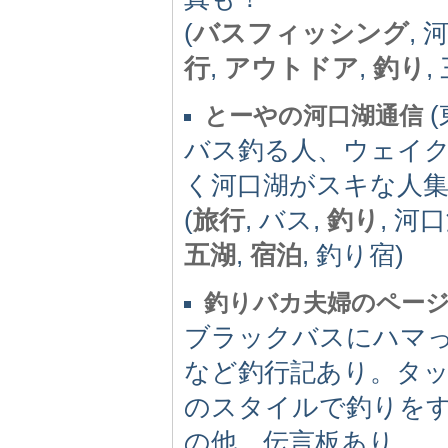
(
バスフィッシング
, 
行
,
アウトドア
,
釣り
,
(
とーやの河口湖通信
バス釣る人、ウェイ
く河口湖がスキな人
(
旅行
, バス,
釣り
, 河
五湖
,
宿泊
, 釣り宿)
釣りバカ夫婦のペー
ブラックバスにハマ
など釣行記あり。タ
のスタイルで釣りを
の他、伝言板あり。