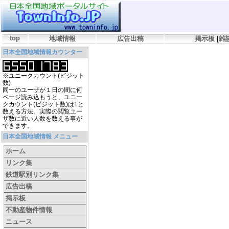
top
地域情報
広告出稿
掲示板
[
雑
日本全国地域情報カウンター
※ユニークカウント(ビジット
数)
同一のユーザが１日の間に何
ページ読み込もうと、ユニー
クカウント(ビジット数)は1と
数える方法。実際の閲覧ユー
ザ数に近い人数を数える事が
できます。
日本全国地域情報 メニュー
ホーム
リンク集
鉄道駅別リンク集
広告出稿
掲示板
不動産物件情報
ニュース