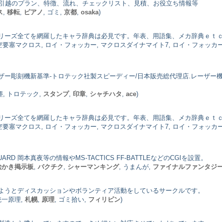
や引越のプラン、特徴、流れ、チェックリスト、見積、お役立ち情報等
ス
,
移転
,
ピアノ
, ゴミ,
京都
,
osaka
)
リーズ全てを網羅したキャラ辞典は必見です。年表、用語集、メカ辞典ｅｔ
時空要塞マクロス, ロイ・フォッカー, マクロスダイナマイト7, ロイ・フォッカースペシ
ザー彫刻機新基準-トロテック社製スピーディー/日本販売総代理店.レーザー
集塵, トロテック,
スタンプ
,
印章
,
シャチハタ
,
ace
)
リーズ全てを網羅したキャラ辞典は必見です。年表、用語集、メカ辞典ｅｔ
時空要塞マクロス, ロイ・フォッカー, マクロスダイナマイト7, ロイ・フォッカースペシ
 VANGUARD 岡本真夜等の情報やMS-TACTICS FF-BATTLEなどのCGIを設置。
絵かき掲示板
,
バクチク
,
シャーマンキング
, うまんが,
ファイナルファンタジ
ようとディスカッションやボランティア活動をしているサークルです。
統一原理,
札幌
,
原理
, ゴミ拾い,
フィリピン
)