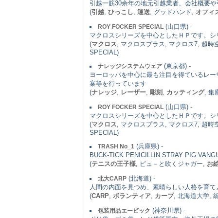
引越一筋30余年の地元引越業者、会社概要
(
引越
,
ひっこし
,
運送
, グッドハンド,
オフィ
(山口県) -
ROY FOCKER SPECIAL
マクロスシリーズを中心としたＨＰです。シ
(
マクロス
, マクロスプラス, マクロス7, 超
SPECIAL)
(東京都) -
ナレッジシステムウェア
ヨーロッパを中心に最も注目を得ているレー
案等を行っています
(
ナレッジ
,
レーザー
,
彫刻
,
カッティング
, 
(山口県) -
ROY FOCKER SPECIAL
マクロスシリーズを中心としたＨＰです。シ
(
マクロス
, マクロスプラス, マクロス7, 超
SPECIAL)
(兵庫県) -
TRASH No_1
BUCK-TICK PENICILLIN STRAY PIG
(
テニスの王子様
, ピュ－と吹くジャガー,
お
(北海道) -
北大CARP
人間の内面を見つめ、素晴らしい人格を育て
(
CARP
,
ボランティア
,
カープ
, 北海道大学, 
(神奈川県) -
包装用品エービック