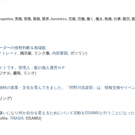
cupation, 実務, 実業, 業務, 業界, business, 労務, 労働, 働く, 働き, 執務, 仕事, 勤労, 勤務, 営み,
ーダーの情勢判断＆相場観
デイトレード,
掲示板
,
リンク集
, 内部要因,
ガソリン
)
イトです。管理人：黯の個人運営ＨＰ
ジナル
,
趣味
,
リンク
)
独特の産業・文化を育んできました。「狩野川倶楽部」は、情報交換やイベ
リング
)
いになり何か自分を変えるためにバンド活動をOSAMUと行うことになった
ofile
, TRASH,
OSAMU
)