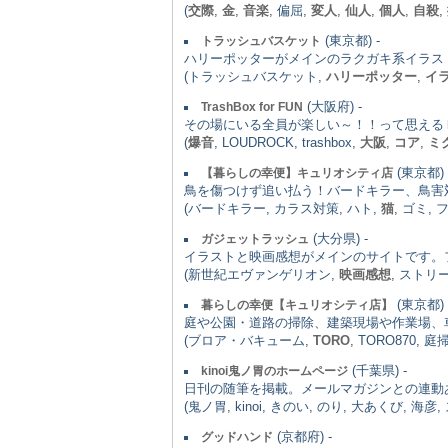
(
交際
,
金
,
音楽
, 偏屈,
変人
,
仙人
,
個人
,
自殺
,
(東京都) -
トラッシュバスケット
ハリーポッターがメインのラクガキ系イラス
(トラッシュバスケット,
ハリーポッター
,
イ
(大阪府) -
TrashBox for FUN
その場にいる全員が楽しい～！！って思える
(
爆音
, LOUDROCK, trashbox,
大阪
,
コア
,
ミ
(東京都) 
【暮らしの幸便】キュリオシティ店
鳥を傷つけず追い払う！バードキラー、鳥害
(バードキラー, カラス対策, ハト,
猫
, ゴミ,
(大分県) -
ガジェットラッシュ
イラストと映画感想がメインのサイトです。
(新世紀エヴァンゲリオン,
映画感想
, ストリ
(東京都) 
暮らしの幸便【キュリオシティ店】
庭や公園・道路の掃除、建築現場や作業場、
(ブロア・バキューム,
TORO
, TORO870, 
(千葉県) -
kinoi鬼ノ胃のホームページ
日刊の随筆を掲載。メールマガジンとの連動
(鬼ノ胃, kinoi, きのい, のり, 大あくび, 海
(京都府) -
グッドハンド