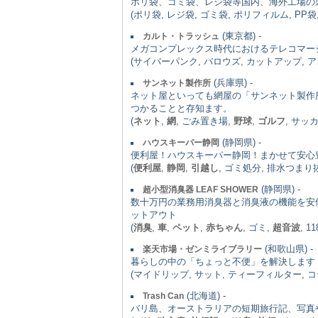
ポリ袋、ゴミ袋、レジ袋等国内、海外工場の
(ポリ袋, レジ袋, ゴミ袋, ポリフィルム, P
(東京都) -
カルト・トラッシュ
メガコンプレックス時代におけるテレコマー
(サイバーパンク, バロウズ, カットアップ, 
(兵庫県) -
サンネット製作所
ネット屋といっても網屋の「サンネット製作
つかることと存知ます。
(
ネット
,
網
, ごみ置き場,
野球
,
ゴルフ
, サッ
(静岡県) -
ハウスキーパー静岡
便利屋！ハウスキーパー静岡！まかせて安心
(
便利屋
,
静岡
,
引越し
, ゴミ処分, 排水つまり
(静岡県) -
超小型消臭器 LEAF SHOWER
数十万円の業務用消臭器と消臭液の機能を安
ットアウト
(
消臭
,
車
,
ペット
,
赤ちゃん
, ゴミ,
超音波
, 11
(和歌山県) -
楽天市場・ゼンミライブラリー
暮らしの中の「ちょっと不便」を解決します
(マイドリップ, サット, ティーフィルター, 
(北海道) -
Trash Can
バリ島、オーストラリアの短期旅行記、写真