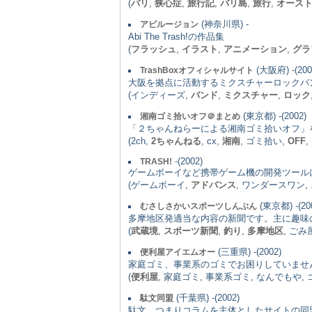
(
バリ
,
狭心症
,
旅行記
,
バリ島
,
旅行
,
オース
(神奈川県) -
アビルージョン
Abi The Trash!の作品集
(
フラッシュ
,
イラスト
,
アニメーション
,
グラ
(大阪府) -(200
TrashBoxオフィシャルサイト
大阪を拠点に活動するミクスチャーロックバ
(インディーズ,
バンド
,
ミクスチャー
,
ロック
(東京都) -(2002)
湘南ゴミ拾いオフ＠まとめ
「２ちゃんねらーによる湘南ゴミ拾いオフ」
(2ch,
2ちゃんねる
, cx,
湘南
, ゴミ拾い,
OFF
,
-(2002)
TRASH!
ゲームボーイなど携帯ゲーム機の開発ツール
(ゲームボーイ,
アドバンス
, ワンダースワン
(東京都) -(20
むさしさかいスポーツしんぶん
多摩地区発適当な内容の新聞です。主に趣味
(
武蔵境
,
スポーツ新聞
,
釣り
,
多摩地区
, ごみ
(三重県) -(2002)
便利屋アイエムオー
家庭ゴミ、事業系のゴミでお困りしていませ
(
便利屋
, 家庭ゴミ, 事業系ゴミ, なんでもや,
(千葉県) -(2002)
駄文同盟
駄文、つまりコラムを主体としたサイトの同