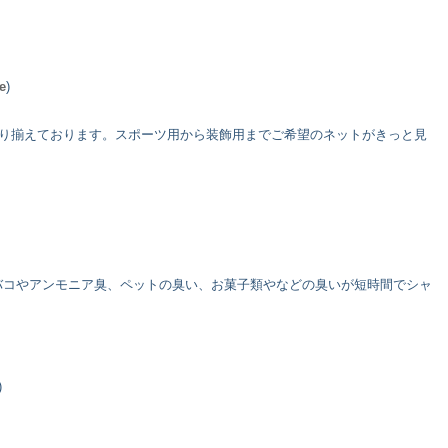
。
e
)
取り揃えております。スポーツ用から装飾用までご希望のネットがきっと見
バコやアンモニア臭、ペットの臭い、お菓子類やなどの臭いが短時間でシャ
)