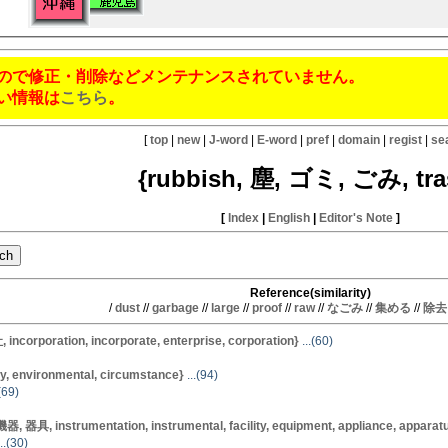
ので修正・削除などメンテナンスされていません。
い情報は
こちら
。
[
top
|
new
|
J-word
|
E-word
|
pref
|
domain
|
regist
|
se
{rubbish, 塵, ゴミ, ごみ, tra
[
Index
|
English
|
Editor's Note
]
Reference(similarity)
/
dust
//
garbage
//
large
//
proof
//
raw
//
なごみ
//
集める
//
除去
rporation, incorporate, enterprise, corporation}
...(60)
, environmental, circumstance}
...(94)
(69)
具, instrumentation, instrumental, facility, equipment, appliance, apparat
..(30)