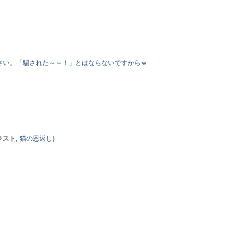
さい。「騙された～～！」とはならないですからｗ
ラスト
, 猫の恩返し)