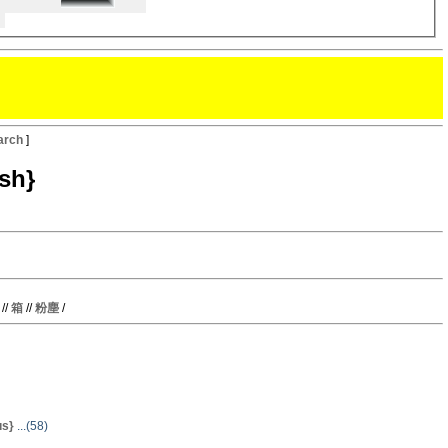
arch
]
sh}
//
箱
//
粉塵
/
us}
...(58)