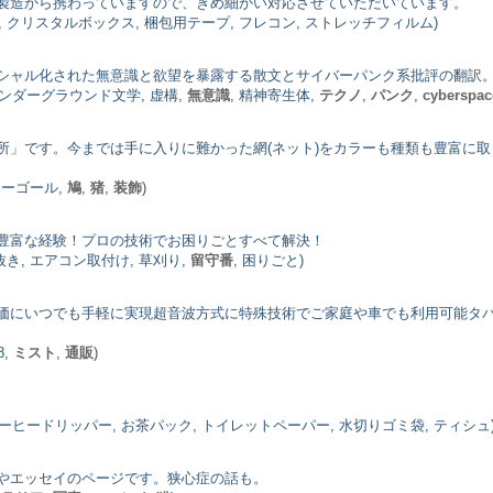
製造から携わっていますので、きめ細かい対応させていただいています。
P袋, クリスタルボックス, 梱包用テープ, フレコン, ストレッチフィルム)
シャル化された無意識と欲望を暴露する散文とサイバーパンク系批評の翻訳
アンダーグラウンド文学, 虚構,
無意識
, 精神寄生体,
テクノ
,
パンク
,
cyberspac
所」です。今までは手に入りに難かった網(ネット)をカラーも種類も豊富に
カーゴール,
鳩
,
猪
,
装飾
)
豊富な経験！プロの技術でお困りごとすべて解決！
抜き, エアコン取付け, 草刈り,
留守番
, 困りごと)
価にいつでも手軽に実現超音波方式に特殊技術でご家庭や車でも利用可能タ
8,
ミスト
,
通販
)
コーヒードリッパー, お茶パック, トイレットペーパー, 水切りゴミ袋, ティシュ
やエッセイのページです。狭心症の話も。