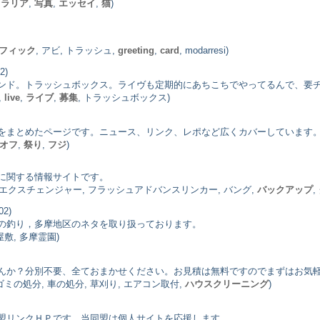
トラリア
,
写真
,
エッセイ
,
猫
)
フィック
, アビ, トラッシュ,
greeting
,
card
, modarresi)
2)
ンド。トラッシュボックス。ライヴも定期的にあちこちでやってるんで、要
,
live
,
ライブ
,
募集
, トラッシュボックス)
をまとめたページです。ニュース、リンク、レポなど広くカバーしています
オフ
,
祭り
,
フジ
)
に関する情報サイトです。
, エクスチェンジャー, フラッシュアドバンスリンカー, バング,
バックアップ
,
02)
の釣り，多摩地区のネタを取り扱っております。
屋敷, 多摩霊園)
んか？分別不要、全ておまかせください。お見積は無料ですのでまずはお気
 ゴミの処分, 車の処分, 草刈り, エアコン取付,
ハウスクリーニング
)
盟リンクＨＰです。当同盟は個人サイトを応援します。