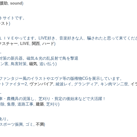
援助
,
sound
)
トサイトです。
ラスト
)
ＬＩＶＥやってます。LIVE好き、音楽好きな人、騙されたと思って来てくだ
クスチャー
,
LIVE
,
関西
,
ハード
)
-
対策の新兵器。磁気＆光の乱反射で鳥を撃退
 フン害, 鳥害対策,
磁気
, 追い払う)
ファンタジー風のイラストやエヴァ等の版権物CGを展示しています。
ートファイター2,
ヴァンパイア
, 綾波レイ, グランディア, キン肉マン二世,
イ
-
車・農機具の泥落し、芝刈り・剪定の後始末などで大活躍！
庭掃除, 集塵, 道路工事,
建築
, 芝刈り)
あり。
彦, スポーツ振興, ゴミ,
不満
)