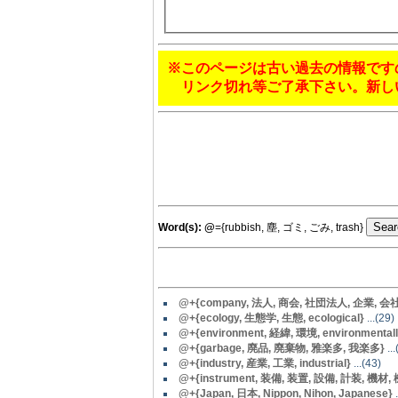
※このページは古い過去の情報です
リンク切れ等ご了承下さい。新し
Word(s):
@
={rubbish, 塵, ゴミ, ごみ, trash}
@+{company, 法人, 商会, 社団法人, 企業, 会社, inco
@
+{ecology, 生態学, 生態, ecological}
...(29)
@+{environment, 経緯, 環境, environmentally
@+{garbage, 廃品, 廃棄物, 雅楽多, 我楽多}
...
@
+{industry, 産業, 工業, industrial}
...(43)
@+{instrument, 装備, 装置, 設備, 計装, 機材, 機器, 器
@
+{Japan, 日本, Nippon, Nihon, Japanese}
.