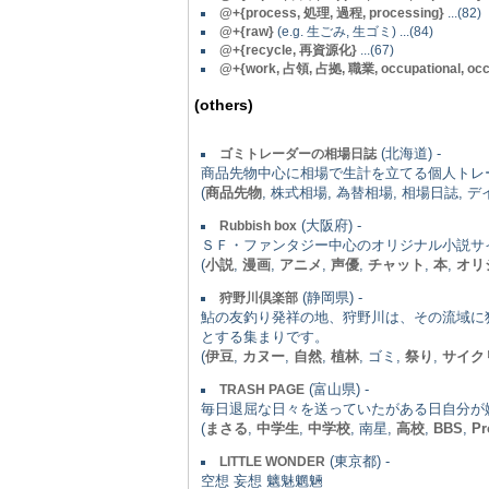
@+{process, 処理, 過程, processing}
...(82)
@+{raw}
(e.g. 生ごみ, 生ゴミ) ...(84)
@+{recycle, 再資源化}
...(67)
@
+{work, 占領, 占拠, 職業, occupational, oc
(others)
(北海道) -
ゴミトレーダーの相場日誌
商品先物中心に相場で生計を立てる個人トレ
(
商品先物
, 株式相場, 為替相場, 相場日誌, 
(大阪府) -
Rubbish box
ＳＦ・ファンタジー中心のオリジナル小説サ
(
小説
,
漫画
,
アニメ
,
声優
,
チャット
,
本
,
オリ
(静岡県) -
狩野川倶楽部
鮎の友釣り発祥の地、狩野川は、その流域に
とする集まりです。
(
伊豆
,
カヌー
,
自然
,
植林
, ゴミ,
祭り
,
サイク
(富山県) -
TRASH PAGE
毎日退屈な日々を送っていたがある日自分が嫌
(
まさる
,
中学生
,
中学校
, 南星,
高校
,
BBS
,
Pr
(東京都) -
LITTLE WONDER
空想 妄想 魑魅魍魎