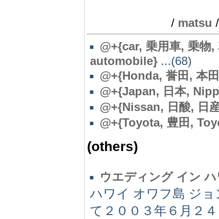
/
matsu
/
@+{car, 乗用車, 乗物,
automobile}
...(68)
@
+{Honda, 誉田, 本
@
+{Japan, 日本, Nipp
@
+{Nissan, 日酸, 日産
@
+{Toyota, 豊田, Toy
(others)
ウエディング イン 
ハワイ オワフ島 ジ
て２００３年６月２４