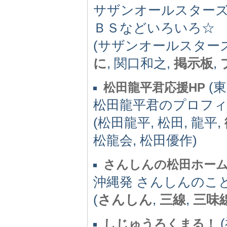
サザンオールスター
ＢＳなどいろいろ☆
(サザンオールスターズ,
に
, 関口和之,
掲示板
,
(東
松田龍平君応援HP
松田龍平君のプロフィ
(松田龍平, 松田, 龍平,
松龍会, 松田優作)
さんしんの松田ホー
沖縄発 さんしんのこ
(
さんしん
,
三線
,
三味
(
しじゅうろくまる！