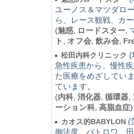
ユーノス＆マツダロ
ら、レース観戦、カー
(
魅惑
,
ロードスター
,
ト
,
オフ会
,
飲み会
,
Fr
(
松田内科クリニック
急性疾患から、慢性疾
た医療をめざしてい
ています。
(
内科
,
消化器
,
循環器
,
ーション科
,
高脂血症
)
(
カオス的BABYLON
御法度、バトロワ、田