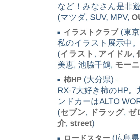
など！みなさん是非
(マツダ, SUV, MPV,
O
(東京都
イラストクラブ
私のイラスト展示中
(
イラスト
,
アイドル
,
美恵, 池脇千鶴,
モーニ
(大分県) -
柿HP
RX-7大好き柿のH
ンドカーはALTO WO
(
セブン
,
ドラッグ
,
ゼ
介
,
street
)
(広島県) 
ロードスター