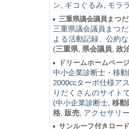
ン, ギコぐるみ, モラ
三重県議会議員まつ
三重県議会議員まつだ
よる活動記録、公約な
(
三重県
,
県会議員
,
政
ドリームホームペー
中小企業診断士・移動
2000ccターボ仕
りだくさんのサイト
(中小企業診断士,
移動
格
,
販売
, アクセサリー販
サンルーフ付きロー