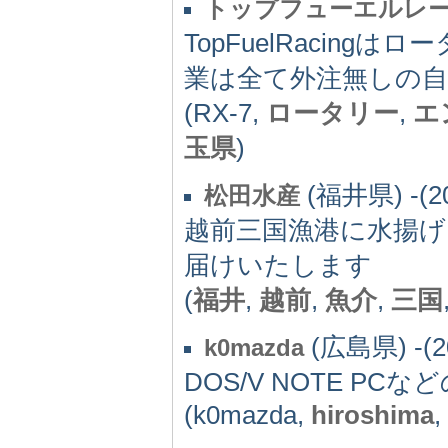
トップフューエルレ
TopFuelRacin
業は全て外注無しの
(RX-7,
ロータリー
,
エ
玉県
)
(福井県) -(2
松田水産
越前三国漁港に水揚
届けいたします
(
福井
,
越前
,
魚介
,
三国
(広島県) -(2
k0mazda
DOS/V NOTE PC
(k0mazda,
hiroshima
,