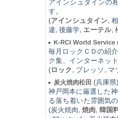
アインシュタインの
す。
(
アインシュタイン
,
違, 後藤学,
エーテル
,
K-RCI World Service
毎月ロックＣＤの紹
ク集、インターネッ
(
ロック
, プレッソ, マ
(兵庫県) 
炭火焼肉松田
神戸岡本に厳選した
る落ち着いた雰囲気
(炭火焼肉,
焼肉
,
韓国