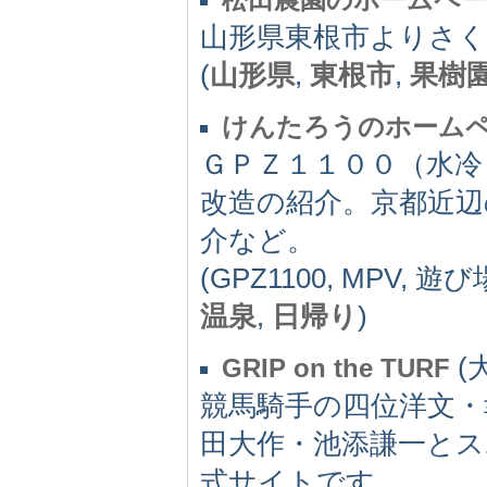
山形県東根市よりさく
(
山形県
,
東根市
,
果樹
けんたろうのホーム
ＧＰＺ１１００（水
改造の紹介。京都近辺
介など。
(GPZ1100, MPV, 遊び
温泉
,
日帰り
)
(大
GRIP on the TURF
競馬騎手の四位洋文・
田大作・池添謙一と
式サイトです。