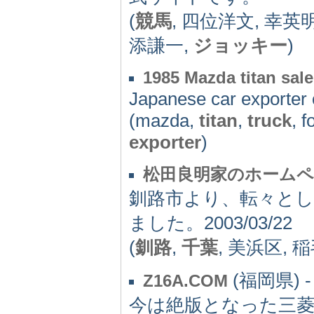
(
競馬
, 四位洋文, 幸英
添謙一,
ジョッキー
)
1985 Mazda titan sale
Japanese car exporter 
(mazda,
titan
,
truck
, f
exporter
)
松田良明家のホーム
釧路市より、転々とし
ました。2003/03/22
(
釧路
,
千葉
, 美浜区, 
(福岡県) -
Z16A.COM
今は絶版となった三菱