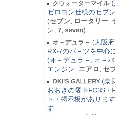
(
クウォーターマイル
ゼロヨン仕様のセブ
(
セブン
,
ロータリー
,
ン,
7
,
seven
)
(大阪府) 
オ－デュラ－
RX-7のパ－ツを中心
(オ－デュラ－, オ－バ
エンジン,
エアロ
,
セ
(奈良
OKI'S GALLERY
おおきの愛車FC3S・R
ト・掲示板がありま
す。