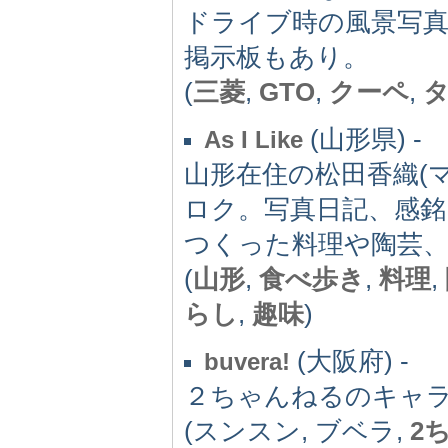
ドライブ時の風景写
掲示板もあり。
(
三菱
,
GTO
,
クーペ
,
(山形県) -
As I Like
山形在住の松田香織(
ロク。写真日記、感
つくった料理や陶芸
(
山形
,
食べ歩き
,
料理
,
らし
,
趣味
)
(大阪府) -
buvera!
２ちゃんねるのキャ
(スンスン, ブベラ,
2