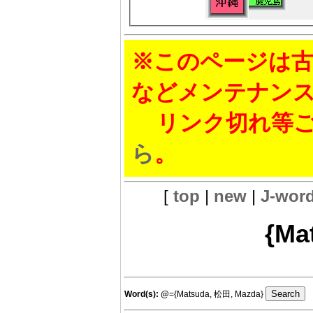
※このページは古
などメンテナン
リンク切れ等ご
ら
。
[
top
|
new
|
J-wor
{Ma
Word(s):
@
={Matsuda, 松田, Mazda}