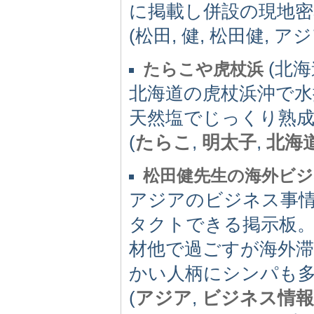
に掲載し併設の現地密
(松田, 健, 松田健, 
(北海道
たらこや虎杖浜
北海道の虎杖浜沖で
天然塩でじっくり熟
(
たらこ
,
明太子
,
北海
松田健先生の海外ビジ
アジアのビジネス事情
タクトできる掲示板
材他で過ごすが海外
かい人柄にシンパも
(
アジア
,
ビジネス情報