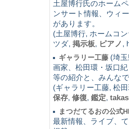
土屋博行氏のホーム
ンサート情報、ウィ
があります。
(土屋博行, ホームコ
ツダ,
掲示板
,
ピアノ
, 
(埼玉県
ギャラリー工藤
画家、松田環・坂口紀
等の紹介と、みんな
(ギャラリー工藤, 松田環
保存
,
修復
,
鑑定
,
takas
まつだてるおの公式H
最新情報、ライブ、て