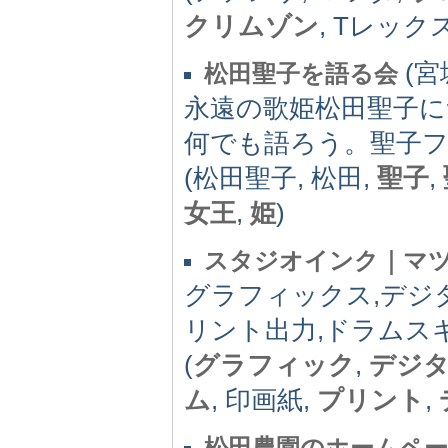
クリムゾン
, Tレックス
(宮
松田聖子を語る会
永遠の歌姫松田聖子
何でも語ろう。聖子
(松田聖子, 松田,
聖子
,
女王
,
姫
)
スタジオインク｜マ
グラフィックス,デジ
リント出力,ドラムスキ
(
グラフィック
,
デジ
ム
, 印画紙,
プリント
,
松田農園のホームペ