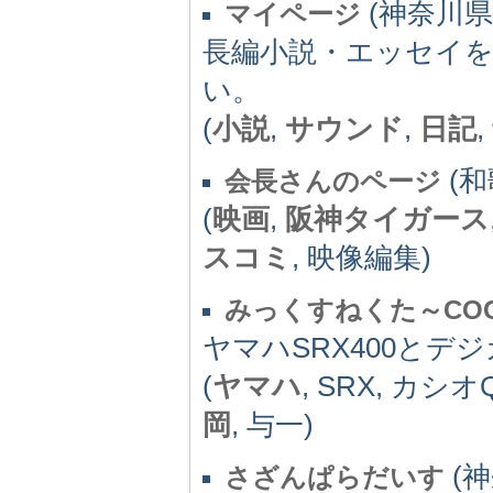
(神奈川県) 
マイページ
長編小説・エッセイを
い。
(
小説
,
サウンド
,
日記
,
(和歌
会長さんのページ
(
映画
,
阪神タイガース
スコミ
, 映像編集)
みっくすねくた～CO
ヤマハSRX400とデ
(
ヤマハ
, SRX, カシオ
岡
, 与一)
(神
さざんぱらだいす