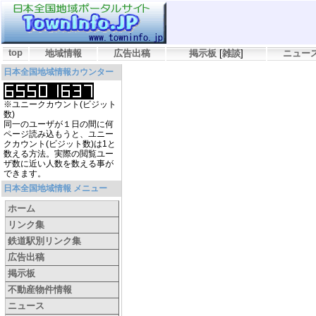
top
地域情報
広告出稿
掲示板
[
雑談
]
ニュー
日本全国地域情報カウンター
※ユニークカウント(ビジット
数)
同一のユーザが１日の間に何
ページ読み込もうと、ユニー
クカウント(ビジット数)は1と
数える方法。実際の閲覧ユー
ザ数に近い人数を数える事が
できます。
日本全国地域情報 メニュー
ホーム
リンク集
鉄道駅別リンク集
広告出稿
掲示板
不動産物件情報
ニュース