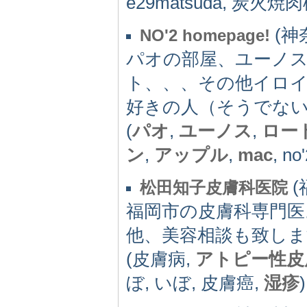
e29matsuda, 炭火焼
(神奈
NO'2 homepage!
パオの部屋、ユーノ
ト、、、その他イロ
好きの人（そうでない人
(
パオ
,
ユーノス
,
ロー
ン
,
アップル
,
mac
, no'
(
松田知子皮膚科医院
福岡市の皮膚科専門医
他、美容相談も致しま
(皮膚病,
アトピー性皮
ぼ, いぼ, 皮膚癌,
湿疹
)