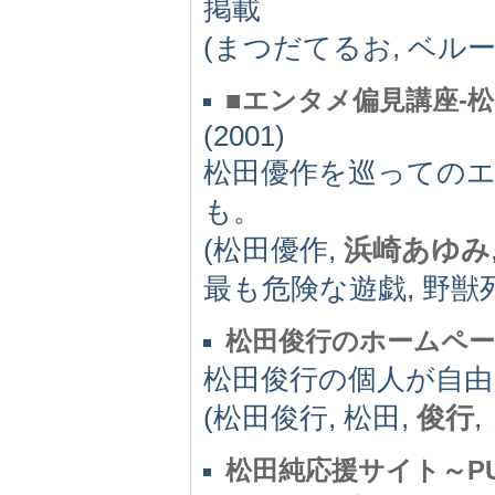
掲載
(まつだてるお, ベルー
■エンタメ偏見講座-
(2001)
松田優作を巡っての
も。
(松田優作,
浜崎あゆみ
最も危険な遊戯, 野獣
松田俊行のホームペ
松田俊行の個人が自
(松田俊行, 松田,
俊行
,
松田純応援サイト～PU