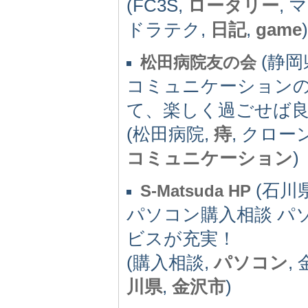
(FC3S,
ロータリー
, 
ドラテク,
日記
,
game
)
(静岡県)
松田病院友の会
コミュニケーション
て、楽しく過ごせば
(松田病院,
痔
, クロー
コミュニケーション
)
(石川県)
S-Matsuda HP
パソコン購入相談 パ
ビスが充実！
(購入相談,
パソコン
,
川県
,
金沢市
)