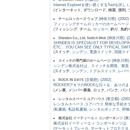
Internet Explorerを使い易くするTo
(
インターネット
,
ダウンロード
,
検索
,
便利
,
(神奈川県) -(2002)
チームロッカーズ ウェブ
フィッシングチームロッカーのホームページ
(
フィッシング
,
チーム
, ロッカー,
釣り
,
魚釣
(神奈川県) -(2
Shinden Co., Ltd. Switch Web
SHINDEN IS SPECIALIST FOR DEVELOPI
ETC... YOU CAN SEE ONLY TYPICAL SW
(
スイッチ
, シンデン, 電源スイッチ, 回路ス
(神奈川県) -
スイッチの専門屋のホームページ
シンデン株式会社は、スイッチを開発、製造
(
スイッチ
, シンデン, トグルスイッチ, レ
(京都府) -(2002)
ROCK IN DAYS
ROCKERアキラのROCKな日々を、ありのま
(
メン募
,
メンバー募集
,
ロック
,
パンク
,
バン
(東京都) -(2001
レンタルスペース ユアハウス
レンタルスペース ユアハウス 簡単な手続
(私書箱, 私設私書箱, レンタルボックス, 荷
(東京
株式会社 イーティーエィ コンポーネンツ
株式会社イーティーエィ コンポーネンツは、
(サーキットブレーカ, サーキットプロテクタ, 