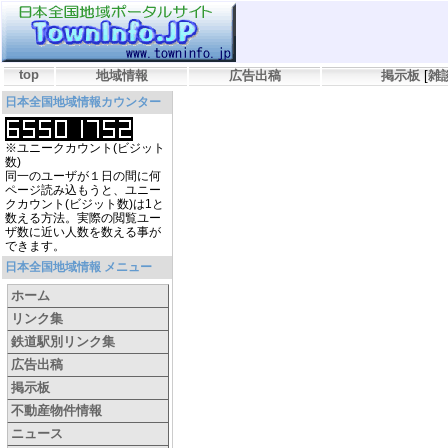
top
地域情報
広告出稿
掲示板
[
雑
日本全国地域情報カウンター
※ユニークカウント(ビジット
数)
同一のユーザが１日の間に何
ページ読み込もうと、ユニー
クカウント(ビジット数)は1と
数える方法。実際の閲覧ユー
ザ数に近い人数を数える事が
できます。
日本全国地域情報 メニュー
ホーム
リンク集
鉄道駅別リンク集
広告出稿
掲示板
不動産物件情報
ニュース