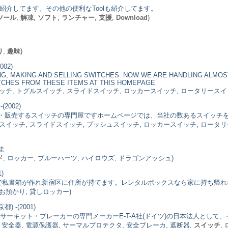
olを詳しく紹介してます。その他の便利なToolも紹介してます。
ツール
,
解凍
,
ソフト
,
ランチャー
,
支援
,
Download
)
り
,
趣味
)
002)
NG, MAKING AND SELLING SWITCHES. NOW WE ARE HANDLING ALMOS
ITCHES FROM THESE ITEMS AT THIS HOMEPAGE
イッチ, トグルスイッチ, スライドスイッチ, ロッカースイッチ, ロータリースイ
(2002)
・販売するスイッチの専門屋ですホームページでは、当社の数あるスイッチ
バースイッチ, スライドスイッチ, プッシュスイッチ, ロッカースイッチ, ロータ
ま
ド
, ロッカー, ブルーハーツ, ハイロウズ, ドラゴンアッシュ)
)
きで私書箱が作れ新宿区に住所が持てます。レンタルボックスなら家に持ち帰
物お預かり, 貸しロッカー)
都) -(2001)
サーキット・ブレーカーの専門メーカーE-T-A社(ドイツ)の日本法人とし
安全器, 電源保護器, サーマルプロテクタ, 安全ブレーカ, 遮断器,
スイッチ
,