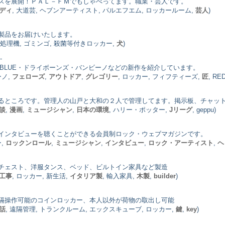
スを展開！ＰＡＬ－ＦＭでもしゃべってます。職業・芸人です。
ディ
, 大道芸, ヘブンアーティスト, パルエフエム, ロッカールーム,
芸人
)
製品をお届けいたします。
ミ処理機, ゴミンゴ, 殺菌等付きロッカー,
犬
)
-
RMYBLUE・ドライボーンズ・バンビーノなどの新作を紹介しています。
ーノ,
フェローズ
,
アウトドア
,
グレゴリー
, ロッカー, フィフティーズ,
匠
, RE
るところです。管理人の山戸と大和の２人で管理してます。掲示板、チャッ
談
,
漫画
,
ミュージシャン
,
日本の環境
, ハリー・ポッター,
Jリーグ
, geppu)
インタビューを聴くことができる会員制ロック・ウェブマガジンです。
ー,
ロックンロール
,
ミュージシャン
,
インタビュー
,
ロック・アーティスト
,
ヘ
チェスト、洋服タンス、ベッド、ビルトイン家具など製造
工事
, ロッカー, 新生活,
イタリア製
, 輸入家具,
木製
,
builder
)
隔操作可能のコインロッカー、本人以外が荷物の取出し可能
話
, 遠隔管理, トランクルーム, エックスキューブ, ロッカー,
鍵
,
key
)