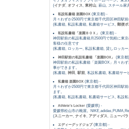
イナダオフィスサプライホームページ。東京
(
イナダ
,
オフィス
,
東村山
, 萩山, スチール家
(東京都) -
私設私書箱 楽園BOX
月々わずか2500円で東京都千代田区神田
(私書箱, 私設私書箱, 私書箱サービス,
郵便ポ
(東京都) -
私設私書箱「楽園ＢＯＸ」
神田駅前の私設私書箱月2500円で気軽に
客様の任意です
(私書箱, ロッカー, 私設私書箱, 貸しロッカー
(東京都)
神田駅前の私設私書箱 「楽園BOX」
神田駅前の私設私書箱「楽園BOX」月々わ
事ができます。
(私書箱,
神田
,
駅前
, 私設私書箱, 私書箱サー
(東京都) -
私書箱 楽園BOX
月々わずか2500円で東京都千代田区神田
ます。
(私書箱, 私設私書箱, 私書箱サービス, 私設私
(愛媛県) -
Athlete's Locker
愛媛県松山市の靴屋。NIKE,adidas,PUMA,Reebok,
(
スニーカー
,
ナイキ
,
アディダス
,
ニューバラ
(東京都) -
エディーグッドジョブ