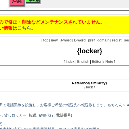
ので修正・削除などメンテナンスされていません。
い情報は
こちら
。
[
top
|
new
|
J-word
|
E-word
|
pref
|
domain
|
regist
|
se
{locker}
[
Index
|
English
|
Editor's Note
]
Reference(similarity)
/
lock
/
田で電話回線を設置し、お客様ご希望の転送先へ転送致します。もちろん２４
ー, 貸しロッカー,
転送
, 秘書代行,
電話番号
)
 -