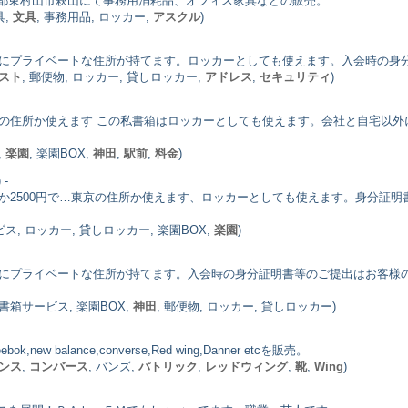
都東村山市萩山にて事務用消耗品、オフィス家具などの販売。
具,
文具
, 事務用品, ロッカー,
アスクル
)
駅前にプライベートな住所が持てます。ロッカーとしても使えます。入会時の身
スト
, 郵便物, ロッカー, 貸しロッカー,
アドレス
,
セキュリティ
)
東京の住所か使えます この私書箱はロッカーとしても使えます。会社と自宅以
,
楽園
, 楽園BOX,
神田
,
駅前
,
料金
)
 -
ずか2500円で…東京の住所か使えます、ロッカーとしても使えます。身分証
ビス, ロッカー, 貸しロッカー, 楽園BOX,
楽園
)
駅前にプライベートな住所が持てます。入会時の身分証明書等のご提出はお客
書箱サービス, 楽園BOX,
神田
, 郵便物, ロッカー, 貸しロッカー)
new balance,converse,Red wing,Danner etcを販売。
ンス
,
コンバース
, バンズ,
パトリック
,
レッドウィング
,
靴
,
Wing
)