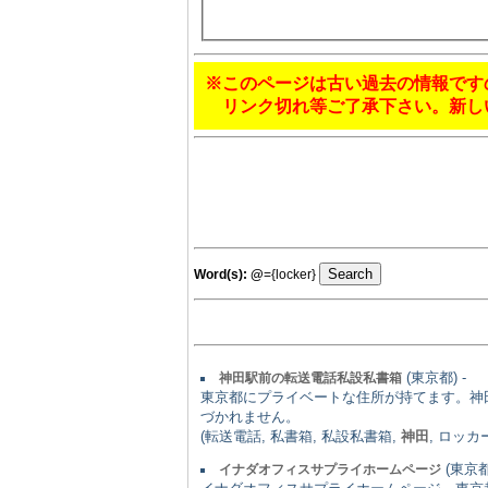
※このページは古い過去の情報です
リンク切れ等ご了承下さい。新し
Word(s):
@
={locker}
(東京都) -
神田駅前の転送電話私設私書箱
東京都にプライベートな住所が持てます。神
づかれません。
(転送電話, 私書箱, 私設私書箱,
神田
, ロッカ
(東京都)
イナダオフィスサプライホームページ