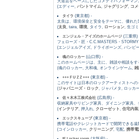
大道芸をベースにしたコメディパフォーマン
(エディー,
パントマイム
,
ジャグリング
,
コメ
(東京都) -
タイラ
太良は、環境保全と安全をテーマに、優れた
(
太良
, taira,
環境
, タイラ,
ローション
, 生ゴ
(三重県) 
エンジェル・アイズのホームページ
フェローズ・匠・C.C.MASTERS・STO
(エンジェルアイズ, ドライボーンズ, バンビ
(山口県) -
魂のロッカー
このホームページは、主に、雑談や相談をす
(魂のロッカー, 大和魂, オンラインゲーム,
雑
(東京都) -
+++ F U Z Z +++
このサイトは日本のロックアーティストへの
(
ジャパニーズ・ロック
, ジャパメタ, ロッカ
(広島県) -
佐々木木工株式会社
収納家具やリビング家具、ダイニング家具、
(
インテリア
, 押入れ,
クローゼット
,
住宅内装
(東京都) -
エックスキューブ
携帯電話やクレジットカードで開閉できる遠
(コインロッカー,
クリーニング
, 宅配,
携帯電
(大阪府) -
IE Locker room