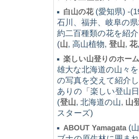
(愛知県) -(1
白山の花
石川、福井、岐阜の県
約二百種類の花を紹
(
山
, 高山植物,
登山
,
花
楽しい山登りのホー
雄大な北海道の山々
の写真を交えて紹介
ありの「楽しい登山
(
登山
, 北海道の山,
山
スターズ)
(山
ABOUT Yamagata
ブナの原生林に囲まれ