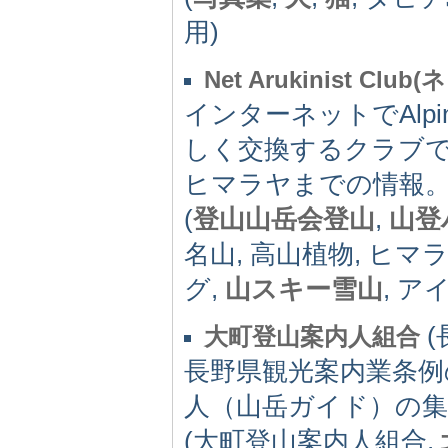
用)
Net Arukinist Clu
インターネットでAlpin
しく交換するクラブ
ヒマラヤまでの情報
(
登山山岳会登山
,
山登
名山, 高山植物, ヒ
グ,
山スキー雪山
, 
(
大町登山案内人組合
長野県観光案内業条例
人（山岳ガイド）の
(大町登山案内人組合,