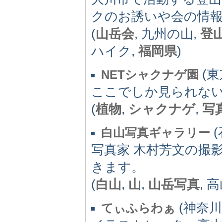
クのお誘いや会の情
(
山岳会
, 九州の山,
登
ハイク,
福岡県
)
(東京
NETシャクナゲ園
ここでしか見られな
(
植物
,
シャクナゲ
,
写
(
白山写真ギャラリー
写真家 木村芳文の撮
きます。
(
白山
,
山
,
山岳写真
, 
(神奈川県)
てぃふらわぁ