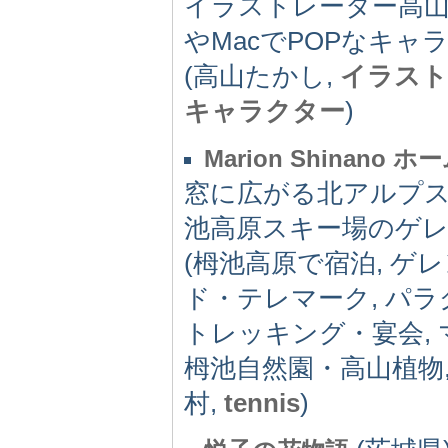
イラストレーター高山
やMacでPOPなキャ
(高山たかし,
イラスト
キャラクター
)
Marion Shinano 
窓に広がる北アルプ
池高原スキー場のゲ
(栂池高原で宿泊, ゲ
ド・テレマーク, パ
トレッキング・宴会,
栂池自然園・高山植物,
村,
tennis
)