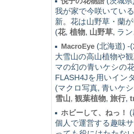
(茨城県) 
悦子の花物語
我が家で今咲いてい
新。花は山野草・蘭が
(
花
,
植物
,
山野草
, ラン
(北海道) -(
MacroEye
大雪山の高山植物や
マの幻の青いケシの
FLASH4Jを用い
(マクロ写真, 青いケシ
雪山
,
観葉植物
,
旅行
,
t
(
ホビーして、ねっ！
個人で運営する趣味
っても役にはたたな