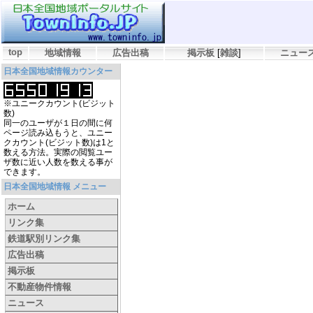
top
地域情報
広告出稿
掲示板
[
雑談
]
ニュー
日本全国地域情報カウンター
※ユニークカウント(ビジット
数)
同一のユーザが１日の間に何
ページ読み込もうと、ユニー
クカウント(ビジット数)は1と
数える方法。実際の閲覧ユー
ザ数に近い人数を数える事が
できます。
日本全国地域情報 メニュー
ホーム
リンク集
鉄道駅別リンク集
広告出稿
掲示板
不動産物件情報
ニュース