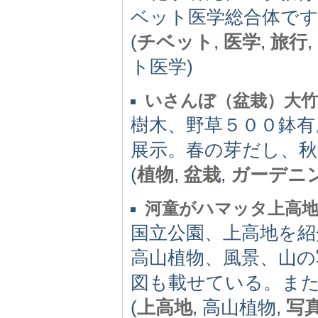
ベット医学総合体で
(
チベット
,
医学
,
旅行
ト医学)
いさんぼ（盆栽）大竹
樹木、野草５００鉢有
展示。春の芽だし、秋
(
植物
,
盆栽
,
ガーデニ
河童がハマッタ上高
国立公園、上高地を紹
高山植物、風景、山
図も載せている。ま
(
上高地
, 高山植物,
写