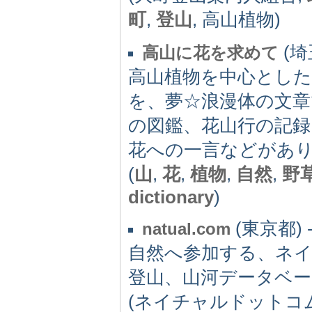
町
,
登山
, 高山植物)
(埼
高山に花を求めて
高山植物を中心とし
を、夢☆浪漫体の文
の図鑑、花山行の記録
花への一言などがあ
(
山
,
花
,
植物
,
自然
,
野
dictionary
)
(東京都) 
natual.com
自然へ参加する、ネ
登山、山河データベー
(ネイチャルドットコ