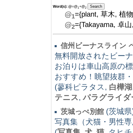
Word(s):
@
=@
+@
1
2
@
={plant, 草木, 植物学
1
@
={Takayama, 卓山
2
信州ビーナスライン 
無料開放されたビーナ
お泊りは車山高原の標
おすすめ！眺望抜群・
(蓼科ピラタス,
白樺湖
テニス
,
パラグライダ
(茨城県)
茨城っぺ別館
写真集（犬猫・男性専
(
写真集
,
犬
,
猫
, タヒ