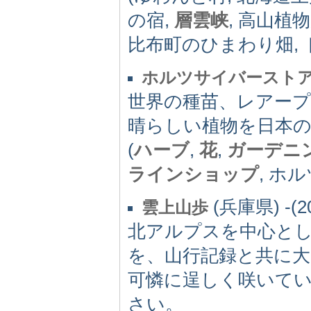
の宿,
層雲峡
, 高山植
比布町のひまわり畑, 
ホルツサイバースト
世界の種苗、レアー
晴らしい植物を日本
(
ハーブ
,
花
,
ガーデニ
ラインショップ
, ホルツ
(兵庫県) -(2
雲上山歩
北アルプスを中心とし
を、山行記録と共に
可憐に逞しく咲いて
さい。