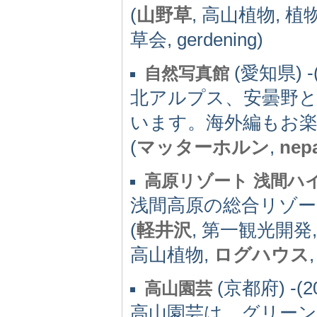
(
山野草
, 高山植物, 植
草会, gerdening)
(愛知県) -(
自然写真館
北アルプス、安曇野
います。海外編もお
(
マッターホルン
,
nep
高原リゾート 浅間ハ
浅間高原の総合リゾー
(
軽井沢
, 第一観光開発
高山植物,
ログハウス
(京都府) -(2
高山園芸
高山園芸は、グリー