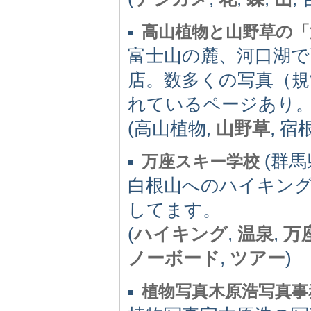
高山植物と山野草の「
富士山の麓、河口湖で
店。数多くの写真（規
れているページあり
(高山植物,
山野草
, 宿
(群馬県
万座スキー学校
白根山へのハイキン
してます。
(
ハイキング
,
温泉
,
万
ノーボード
,
ツアー
)
植物写真木原浩写真事