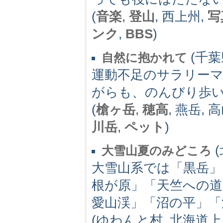
(
音楽
,
登山
, 西上州,
写
ンク
,
BBS
)
(千葉県
自然に抱かれて
運動不足のサラリー
がらも、のんびり歩
(
槍ヶ岳
,
穂高
, 燕岳, 
川岳
,
ペット
)
(
大雪山夏のみどころ
大雪山系では「黒岳」
根が原」「天竺への道
愛山渓」「沼の平」「
(ゆわんと村, 北海道