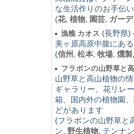
な生活作りのお手伝
(
花
,
植物
,
園芸
,
ガーデ
(長野県) -
漁樵 カオス
美ヶ原高原中腹にあ
(
信州
,
松本
,
牧場
,
燻製
フラボンの山野草と
山野草と高山植物の情
ギャラリー、花リレー
箱、国内外の植物園、
どがあります
(フラボンの山野草と
ン,
野生植物
, テンナ