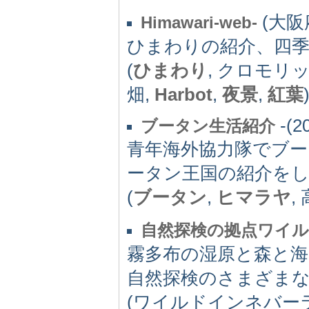
(大阪府)
Himawari-web-
ひまわりの紹介、四
(
ひまわり
, クロモリッ
畑,
Harbot
,
夜景
,
紅葉
-(2
ブータン生活紹介
青年海外協力隊でブ
ータン王国の紹介を
(
ブータン
,
ヒマラヤ
,
自然探検の拠点ワイ
霧多布の湿原と森と
自然探検のさまざま
(ワイルドインネバーラ