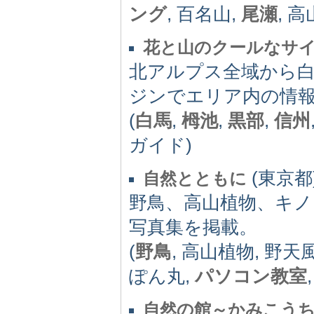
ング
, 百名山,
尾瀬
, 
花と山のクールなサ
北アルプス全域から白
ジンでエリア内の情
(
白馬
,
栂池
,
黒部
,
信州
ガイド)
(東京都)
自然とともに
野鳥、高山植物、キノ
写真集を掲載。
(
野鳥
, 高山植物, 野天
ぽん丸,
パソコン教室
自然の館～かみこうち～ph