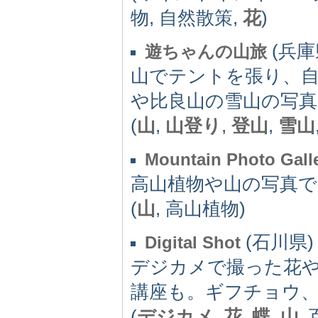
物, 自然散策,
花
)
(兵庫県
遊ちゃんの山旅
山でテントを張り、
や比良山の雪山の写
(
山
,
山登り
,
登山
,
雪山
Mountain Photo Gall
高山植物や山の写真
(
山
, 高山植物)
(石川県) -
Digital Shot
デジカメで撮った花
講座も。ギフチョウ
(
デジカメ
,
花
,
蝶
,
山
,