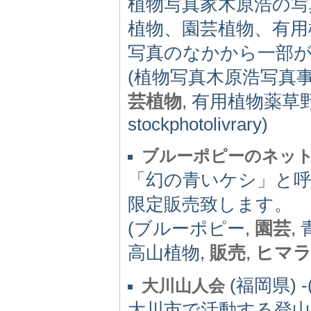
植物写真家木原浩の写
植物、園芸植物、有
写真のなかから一部
(植物写真木原浩写真事
芸植物
, 有用植物薬草
stockphotolivrary)
ブルーポピーのネッ
「幻の青いケシ」と呼ば
限定販売致します。
(ブルーポピー,
園芸
,
高山植物,
販売
,
ヒマ
(福岡県) -(
大川山人会
大川市で活動する登