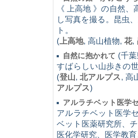
《 上高地 》の自然
し写真を撮る。昆虫、
ト。
(
上高地
, 高山植物,
花
,
(千葉県
自然に抱かれて
すばらしい山歩きの
(
登山
,
北アルプス
, 
アルプス
)
アルラチベット医学
アルラチベット医学
ベット医薬研究所、チ
医化学研究、医学教育