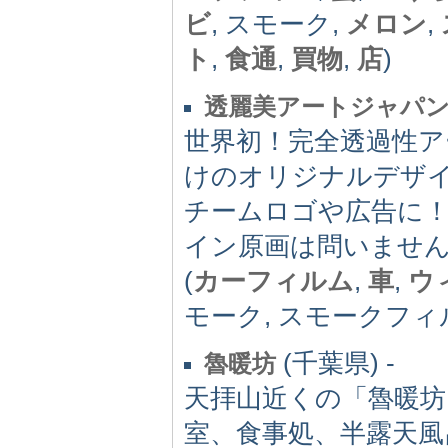
ビ
, スモーク,
メロン
,
ト
,
食通
,
買物
,
店
)
透麗美アートジャパ
世界初！完全透過性
けのオリジナルデザ
チームロゴや広告に
イン原画は問いませ
(
カーフィルム
,
車
,
ウ
モーク, スモークフィ
(千葉県) -
魯暖坊
天拝山近くの「魯暖
室、食事処、半露天