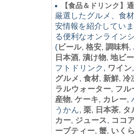
【食品＆ドリンク】
厳選したグルメ、食
安情報を紹介してい
る便利なオンライン
(
ビール
,
格安
,
調味料
,
日本酒
,
漬け物
,
地ビ
フトドリンク,
ワイン
グルメ
,
食材
,
新鮮
,
冷
ラルウォーター
,
フル
産物
,
ケーキ
,
カレー
,
うかん,
栗
,
日本茶
,
タ
カー
,
ジュース
,
ココ
ーブティー
,
蟹
,
いく