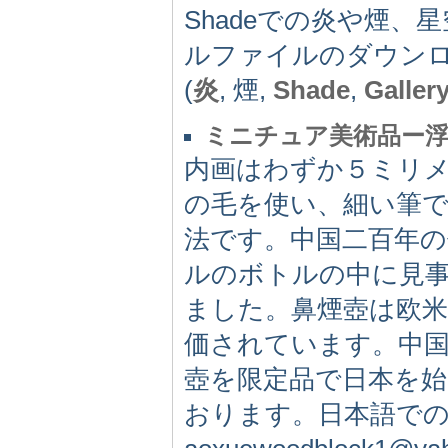
Shadeでの炎や煙
ルファイルのダウン
(
炎
, 煙,
Shade
,
Galler
ミニチュア美術品ー浮
内画はわずか５ミリ
の毛を使い、細い筆
法です。中国二百年の
ルのボトルの中に見
ました。鼻煙壺は欧
価されています。中
壺を限定品で日本を始
おります。日本語で