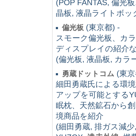
(POP FANTAS, 偏
晶板, 液晶ライトボック
(東京都) -
偏光板
スモーク偏光板、カラ
ディスプレイの紹介
(偏光板, 液晶板, カラ
(東京都
勇蔵ドットコム
細田勇蔵氏による環境
アップを可能とするY
眠枕、天然鉱石から創
境商品を紹介
(細田勇蔵, 排ガス減少