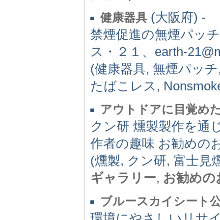
(大阪府) -
健康器具
禁煙促進の無煙パッチ
ス・２１、earth-21@ma2
(健康器具, 無煙パッチ
たばこレス, Nonsmoke
アウトドアに目覚め
クン研 燻製製作を通
作者の趣味 お勧めの
(燻製, クン研, 富士
ギャラリー
,
お勧めの
ブルースカイシート
環境にやさしいリサ