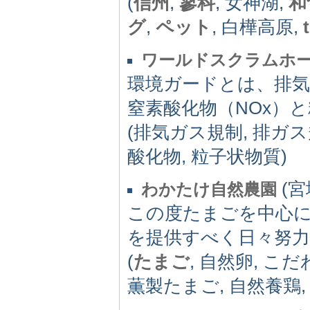
(
信州
,
蓼科
, 女神湖,
和
グ
,
ペット
, 白樺高原,
ワールドスクラムホ
環境ガードとは、排
窒素酸化物（NOx）
(排気ガス規制, 排ガス規
酸化物, 粒子状物質)
(宮
わかたけ自然農園
この度たまごを中心
を提供すべく日々努
(
たまご
, 自然卵, こ
薫製たまご, 自然養鶏,