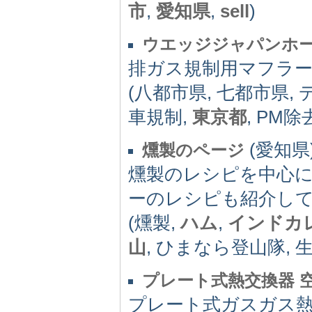
市
,
愛知県
,
sell
)
ウエッジジャパンホ
排ガス規制用マフラ
(八都市県, 七都市県,
車規制,
東京都
, PM
(愛知県)
燻製のページ
燻製のレシピを中心
ーのレシピも紹介し
(燻製,
ハム
,
インドカ
山
, ひまなら登山隊, 
プレート式熱交換器 
プレート式ガスガス熱