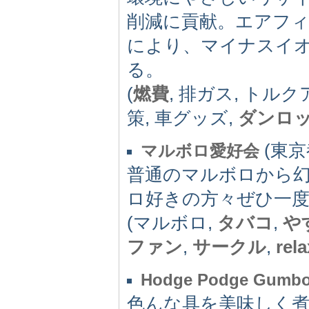
削減に貢献。エアフ
により、マイナスイ
る。
(
燃費
, 排ガス, トルク
策, 車グッズ,
ダンロ
(東京都
マルボロ愛好会
普通のマルボロから
ロ好きの方々ぜひ一
(マルボロ,
タバコ
,
や
ファン
,
サークル
,
rela
Hodge Podge Gumbo
色んな具を美味しく煮