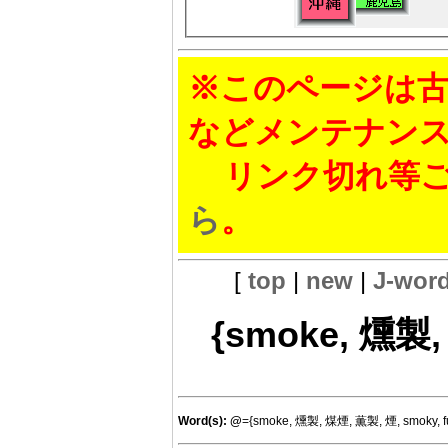
※このページは古
などメンテナン
リンク切れ等ご
ら
。
[
top
|
new
|
J-wor
{smoke, 燻製,
Word(s):
@
={smoke, 燻製, 煤煙, 薫製, 煙, smoky, 