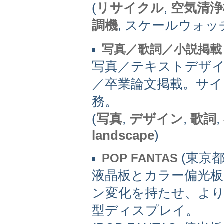
(
リサイクル
,
空気清浄
調機
, スケールウォッ
写真／歌詞／小説掲載 Smo
写真／テキストデザ
／卒業論文掲載。サイ
務。
(
写真
,
デザイン
,
歌詞
,
landscape
)
(東京都)
POP FANTAS
液晶板とカラー偏光
ン変化を持たせ、よ
型ディスプレイ。