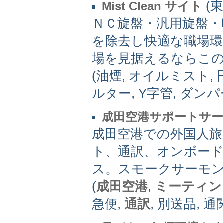
(東
Mist Clean サイト
ＮＣ旋盤・汎用旋盤・
を除去し快適な職場
場を見据えるならこ
(油煙, オイルミスト, 
ルター, Y字管, ダンパ
成田空港サポートサ
成田空港での外国人旅
ト、通訳、オンボー
ス。スモークサーモ
(
成田空港
,
ミーティン
急便,
通訳
, 別送品, 