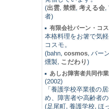
(
出雲
,
禁煙
,
考える会
者)
有限会社バーン・コ
本格料理をお箸で気
コスモ。
(bahn,
cosmos
, バー
燻製,
こだわり
)
あしお障害者共同作
(2002)
「養護学校卒業後の
め、障害者や高齢者の
(足尾町, 養護学校, 