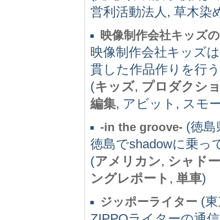
営利活動法人, 草木染
映像制作会社キッズ
映像制作会社キッズは
貫した作品作りを行
(
キッズ
,
プロダクシ
編集
, アビット, スモ
(徳島県)
-in the groove-
徳島でshadowに
(
アメリカン
,
シャド
ングレポート
,
単車
)
(東京
ジッポーライター
ZIPPOライターの