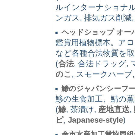
ルインターナショナル,
ンガス, 排気ガス削減
ヘッドショップ オー
鑑賞用植物標本。ア
など各種合法物質を取
(
合法
, 合法ドラッグ
のこ
, スモークハーブ
鯵のジャパンシーフ
鯵の生食加工、鯖の薫
(
鯵
, 茶漬け,
産地直送
,
ピ
,
Japanese-style
)
余市水産加工業協同組