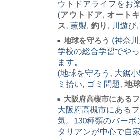
ウトドアライフをお
(
アウトドア
,
オート
ス
, 薫製,
釣り
, 川遊び
(神奈川県
地球を守ろう
学校の総合学習でや
ます。
(地球を守ろう, 大鋸小
ミ拾い, ゴミ問題,
地
大阪府高槻市にある
大阪府高槻市にある
気。130種類のバー
タリアンが中心で自