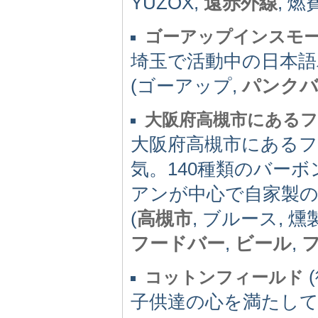
YUZOX,
遠赤外線
, 
ゴーアップインスモ
埼玉で活動中の日本
(ゴーアップ,
パンク
大阪府高槻市にある
大阪府高槻市にある
気。140種類のバー
アンが中心で自家製
(
高槻市
, ブルース, 燻
フードバー
,
ビール
,
(
コットンフィールド
子供達の心を満たし