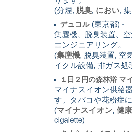
(分煙,
脱臭
,
におい
, 
(東京都) -
デュコル
集塵機、脱臭装置、空
エンジニアリング。
(
集塵機
, 脱臭装置, 空
イクル設備, 排ガス処
１日２円の森林浴 マイ
マイナスイオン供給器i
す。タバコや花粉症
(
マイナスイオン
,
健康
cigalette)