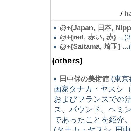
/
h
@
+{Japan, 日本, Nipp
@
+{red, 赤い, 赤}
...(3
@+{Saitama, 埼玉}
...
(others)
(東京都
田中保の美術館
画家タナカ・ヤスシ（
およびフランスでの
ス、パウンド、ヘミ
であったことを紹介
(タナカ・ヤスシ, 田中