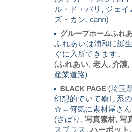
ル・ド・パリ, ジェイ
ズ・カン, cann)
グループホームふれ
ふれあいは浦和に誕
ぐに入所できます。
(
ふれあい
,
老人
,
介護
産業道路)
(埼玉県)
BLACK PAGE
幻想的でいて癒し系
☆←何気に素材屋さ
(さぱり,
写真素材
,
写
スプラス,
ハーボット