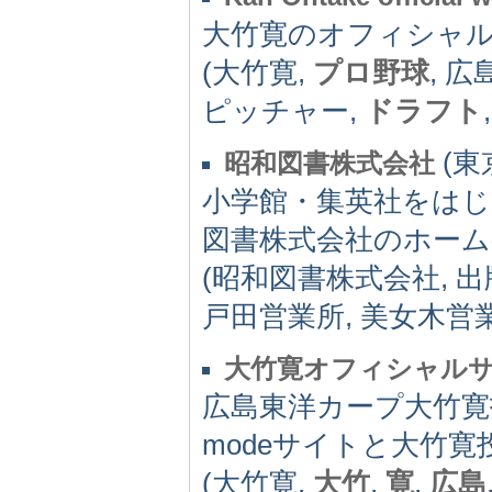
大竹寛のオフィシャ
(大竹寛,
プロ野球
, 
ピッチャー,
ドラフト
(東京
昭和図書株式会社
小学館・集英社をは
図書株式会社のホー
(昭和図書株式会社, 出
戸田営業所, 美女木営業
大竹寛オフィシャル
広島東洋カープ大竹寛
modeサイトと大竹
(大竹寛,
大竹
,
寛
,
広島