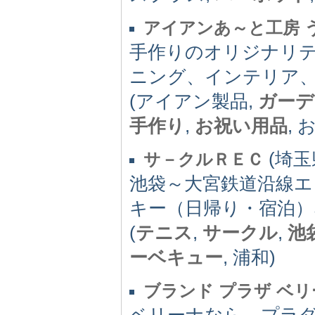
アイアンあ～と工房 
手作りのオリジナリ
ニング、インテリア
(アイアン製品,
ガーデ
手作り
,
お祝い用品
, 
(埼玉県
サ－クルＲＥＣ
池袋～大宮鉄道沿線
キー（日帰り・宿泊
(
テニス
,
サークル
,
池
ーベキュー
, 浦和)
ブランド プラザ ベリ
ベリーナなら、プラ