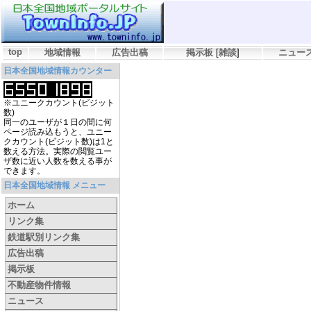
top
地域情報
広告出稿
掲示板
[
雑談
]
ニュー
日本全国地域情報カウンター
※ユニークカウント(ビジット
数)
同一のユーザが１日の間に何
ページ読み込もうと、ユニー
クカウント(ビジット数)は1と
数える方法。実際の閲覧ユー
ザ数に近い人数を数える事が
できます。
日本全国地域情報 メニュー
ホーム
リンク集
鉄道駅別リンク集
広告出稿
掲示板
不動産物件情報
ニュース