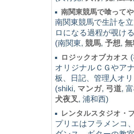
南関東競馬で喰って
南関東競馬で生計を
ロになる過程が覗け
(南関東,
競馬
,
予想
,
無
(
ロジックオブカオス
オリジナルＣＧやア
板、日記、管理人オ
(shiki,
マンガ
,
弓道
, 
犬夜叉
, 浦和西)
レンタルスタジオ・
プリエはフラメンコ
ダンス、ギターの教