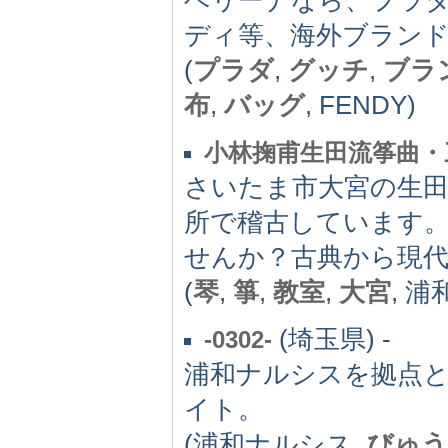
ディ等、海外ブラン
(
プラダ
,
グッチ
,
ブラ
布
,
バッグ
, FENDY)
小林掬甫生田流筝曲・
さいたま市大宮の生田
所で稽古しています
せんか？古典から現
(
琴
,
箏
,
教室
,
大宮
, 浦
(埼玉県) -
-0302-
浦和ナルシスを拠点
イト。
(浦和ナルシス,
びゅう