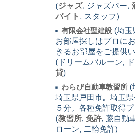
(
ジャズ
, ジャズバー,
バイト
, スタッフ)
(埼玉県)
有限会社聖建設
お部屋探しはプロに
きるお部屋をご提供
(ドリームバルーン, ド
貸
)
(
わらび自動車教習所
埼玉県戸田市。埼玉県
５分。各種免許取得プ
(
教習所
,
免許
, 蕨自動
ローン, 二輪免許)