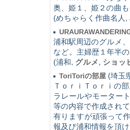
奥、姫１、姫２の曲も
(めちゃらく作曲名人,
URAURAWANDERIN
浦和駅周辺のグルメ、
など。主婦歴１年半の
(浦和,
グルメ
,
ショッ
(埼玉県)
ToriToriの部屋
ＴｏｒｉＴｏｒｉの
ラレールやモーター
等の内容で作成され
有りますが頑張って
報及び浦和情報を頂