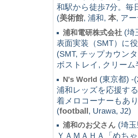
和駅から徒歩7分。毎
(
美術館
, 浦和,
本
, ア
(埼玉
浦和電研株式会社
表面実装（SMT）に
(SMT, チップカウン
ボストレイ, クリーム
(東京都) -(
N's World
浦和レッズを応援す
着メロコーナーもあ
(
football
, Urawa, J2)
(埼玉県
浦和のお父さん
ＹＡＭＡＨＡ「めちゃ