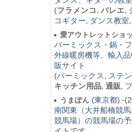
(
フラメンコ
,
バレエ
,
コギター, ダンス教室,
愛アウトレットショ
バーミックス・鍋・
外線暖房機等、輸入
販サイト
(バーミックス, ステ
キッチン用品
,
通販
, 
(東京都) -(2
うまぽん
南関東（大井船橋競馬
競馬場）の競馬場の
イトです。