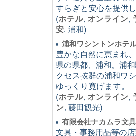
すらぎと安心を提供
(
ホテル
,
オンライン
,
安
, 浦和)
浦和ワシントンホテ
豊かな自然に恵まれ、
県の県都、浦和。浦和
クセス抜群の浦和ワシ
ゆっくり寛げます。
(
ホテル
,
オンライン
,
ン
, 藤田観光)
有限会社ナカムラ文具
文具・事務用品等の店