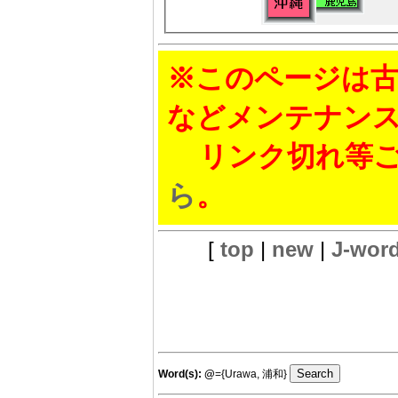
※このページは古
などメンテナン
リンク切れ等ご
ら
。
[
top
|
new
|
J-wor
Word(s):
@
={Urawa, 浦和}