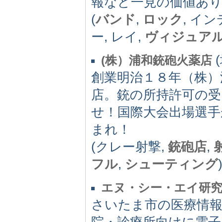
報など一見の価値あ
(
バンド
,
ロック
, イ
ー, レイ,
ヴィジュア
(
(株）浦和銃砲火薬店
創業明治１８年（株）
店。銃の所持許可の受
せ！国際大会出場選手
まれ！
(クレー射撃,
銃砲店
,
フル
,
シューティング
エヌ・シー・エイ研
さいたま市の医療情
院・診療所向けに電子