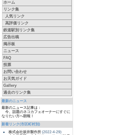
ホーム
リンク集
人気リンク
高評価リンク
鉄道駅別リンク集
広告出稿
掲示板
ニュース
FAQ
投票
お問い合わせ
お天気ガイド
Gallery
過去のリンク集
最新のニュース
最新のニュース記事は：
今、話題のネコカフェオーナーにすぐに
なりたい方へ朗報！
新着リンク(市区町村別)
株式会社坂井製作所
(2022-4-29)