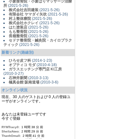
小倉接骨院・小倉はりマッサージ治療
所
(2021-5-26)
株式会社吉田建装
(2021-5-26)
有限会社 ヤマダイ矢吹
(2021-5-26)
村上整体療院
(2021-5-26)
株式会社ホクレイ
(2021-5-26)
はた塗装店
(2021-5-26)
もも整骨院
(2021-5-26)
長嶺整骨院
(2021-5-26)
セドナ整骨院・鍼灸院・カイロプラク
ティック
(2021-5-26)
新着リンク(路線別)
ひろせ皮フ科
(2014-1-23)
オプティコ モダ
(2010-4-18)
ガラスエッチング専門店 KI工房
(2010-3-27)
石神井新聞
(2010-3-13)
極真会館 阪南道場
(2010-3-6)
オンライン状況
現在、30 人のゲストおよび 0 人の登録ユ
ーザがオンラインです。
あなたは未登録ユーザです
今すぐ登録
RYMTracy0
: 1 時間 38 分 前
SheilaAtwo
: 2 時間 29 分 前
ThanhOmall
: 2 時間 41 分 前