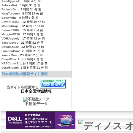
AvisHypes4
: 3 時間 4 分 前
JulissaPet
: 3 時間 33 分 前
RafaelaGar
: 3 時間 34 分 前
NamTurgeon
: 5 時間 17 分 前
BetsyMilte
: 9 時間 6 分 前
EdwinHass8
: 12 時間 19 分 前
MosesKraje
: 12 時間 27 分 前
Selma63682
: 15 時間 2 分 前
MaggieW130
: 17 時間 7 分 前
VOHJoycely
: 17 時間 42 分 前
JosefLevey
: 21 時間 52 分 前
DouglasBaz
: 22 時間 13 分 前
LucindaBow
: 23 時間 21 分 前
YaniraMine
: 23 時間 52 分 前
RileyWilla
: 1 日 1 時間 2 分 前
KRPCarrol3
: 1 日 8 時間 17 分 前
LoraGreenh
: 1 日 8 時間 51 分 前
日本全国地域情報サイト情報
当サイトを推薦する
日本全国地域情報
不動産データ