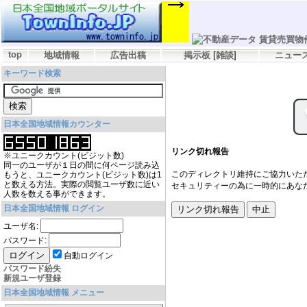
top
地域情報
広告出稿
掲示板
[
雑談
]
ニュー
キーワード検索
日本全国地域情報カウンター
リンク切れ報告
※ユニークカウント(ビジット数)
同一のユーザが１日の間に何ページ読み込
このディレクトリ維持にご協力いた
もうと、ユニークカウント(ビジット数)は1
と数える方法。実際の閲覧ユーザ数に近い
セキュリティーの為に一時的にあな
人数を数える事ができます。
日本全国地域情報 ログイン
ユーザ名:
パスワード:
自動ログイン
パスワード紛失
新規ユーザ登録
日本全国地域情報 メニュー