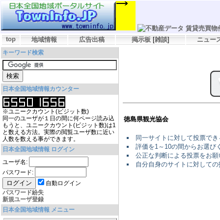
top
地域情報
広告出稿
掲示板
[
雑談
]
ニュー
キーワード検索
日本全国地域情報カウンター
※ユニークカウント(ビジット数)
同一のユーザが１日の間に何ページ読み込
徳島県観光協会
もうと、ユニークカウント(ビジット数)は1
と数える方法。実際の閲覧ユーザ数に近い
同一サイトに対して投票でき
人数を数える事ができます。
評価を1～10の間からお選
日本全国地域情報 ログイン
公正な判断による投票をお願
ユーザ名:
自分自身のサイトに対しての
パスワード:
自動ログイン
パスワード紛失
新規ユーザ登録
日本全国地域情報 メニュー