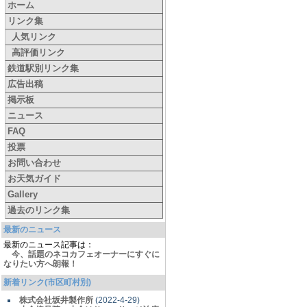
ホーム
リンク集
人気リンク
高評価リンク
鉄道駅別リンク集
広告出稿
掲示板
ニュース
FAQ
投票
お問い合わせ
お天気ガイド
Gallery
過去のリンク集
最新のニュース
最新のニュース記事は：
今、話題のネコカフェオーナーにすぐに
なりたい方へ朗報！
新着リンク(市区町村別)
株式会社坂井製作所
(2022-4-29)