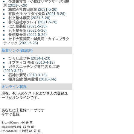
小倉接骨院・小倉はりマッサージ治療
所
(2021-5-26)
株式会社吉田建装
(2021-5-26)
有限会社 ヤマダイ矢吹
(2021-5-26)
村上整体療院
(2021-5-26)
株式会社ホクレイ
(2021-5-26)
はた塗装店
(2021-5-26)
もも整骨院
(2021-5-26)
長嶺整骨院
(2021-5-26)
セドナ整骨院・鍼灸院・カイロプラク
ティック
(2021-5-26)
新着リンク(路線別)
ひろせ皮フ科
(2014-1-23)
オプティコ モダ
(2010-4-18)
ガラスエッチング専門店 KI工房
(2010-3-27)
石神井新聞
(2010-3-13)
極真会館 阪南道場
(2010-3-6)
オンライン状況
現在、40 人のゲストおよび 0 人の登録ユ
ーザがオンラインです。
あなたは未登録ユーザです
今すぐ登録
BrandiCoun
: 44 分 前
MaggieW130
: 52 分 前
RheaStarli
: 2 時間 46 分 前