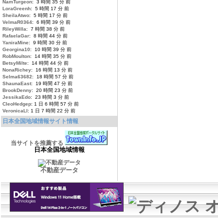
NamTurgeon
: 3 時間 35 分 前
LoraGreenh
: 5 時間 17 分 前
SheilaAtwo
: 5 時間 17 分 前
VelmaR0364
: 6 時間 39 分 前
RileyWilla
: 7 時間 38 分 前
RafaelaGar
: 8 時間 44 分 前
YaniraMine
: 9 時間 30 分 前
Georgina10
: 10 時間 39 分 前
RobMoulton
: 14 時間 35 分 前
BetsyMilte
: 14 時間 44 分 前
NonaRichey
: 16 時間 13 分 前
Selma63682
: 18 時間 57 分 前
ShaunaEast
: 19 時間 47 分 前
BrookDenny
: 20 時間 23 分 前
JessikaEdo
: 23 時間 3 分 前
CleoHedgep
: 1 日 6 時間 57 分 前
VeronicaLl
: 1 日 7 時間 22 分 前
日本全国地域情報サイト情報
当サイトを推薦する
日本全国地域情報
不動産データ