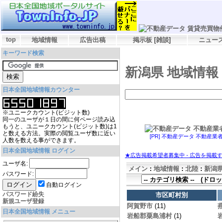
top
地域情報
広告出稿
掲示板
[
雑談
]
ニュー
キーワード検索
新潟県 地域情報
日本全国地域情報カウンター
※ユニークカウント(ビジット数)
同一のユーザが１日の間に何ページ読み込
もうと、ユニークカウント(ビジット数)は1
と数える方法。実際の閲覧ユーザ数に近い
[PR] 不動産データ 不動産業
人数を数える事ができます。
日本全国地域情報 ログイン
★広告掲載希望者募集中 - 広告を掲載
ユーザ名:
メイン
:
地域情報
:
北陸
:
新潟
パスワード:
自動ログイン
パスワード紛失
市区町村別
新規ユーザ登録
阿賀野市
(11)
日本全国地域情報 メニュー
岩船郡粟島浦村
(1)