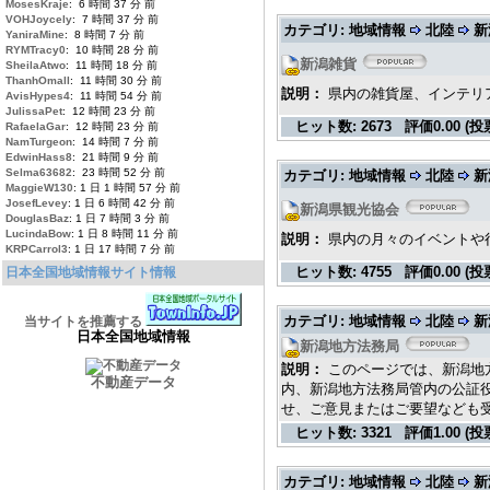
MosesKraje
: 6 時間 37 分 前
VOHJoycely
: 7 時間 37 分 前
カテゴリ: 地域情報
北陸
新
YaniraMine
: 8 時間 7 分 前
RYMTracy0
: 10 時間 28 分 前
新潟雑貨
SheilaAtwo
: 11 時間 18 分 前
ThanhOmall
: 11 時間 30 分 前
説明：
県内の雑貨屋、インテリ
AvisHypes4
: 11 時間 54 分 前
JulissaPet
: 12 時間 23 分 前
ヒット数:
2673
評価
0.00 (投
RafaelaGar
: 12 時間 23 分 前
NamTurgeon
: 14 時間 7 分 前
EdwinHass8
: 21 時間 9 分 前
Selma63682
: 23 時間 52 分 前
カテゴリ: 地域情報
北陸
新
MaggieW130
: 1 日 1 時間 57 分 前
JosefLevey
: 1 日 6 時間 42 分 前
新潟県観光協会
DouglasBaz
: 1 日 7 時間 3 分 前
LucindaBow
: 1 日 8 時間 11 分 前
説明：
県内の月々のイベントや
KRPCarrol3
: 1 日 17 時間 7 分 前
ヒット数:
4755
評価
0.00 (投
日本全国地域情報サイト情報
カテゴリ: 地域情報
北陸
新
当サイトを推薦する
日本全国地域情報
新潟地方法務局
説明：
このページでは、新潟地
不動産データ
内、新潟地方法務局管内の公証
せ、ご意見またはご要望なども
ヒット数:
3321
評価
1.00 (投
カテゴリ: 地域情報
北陸
新