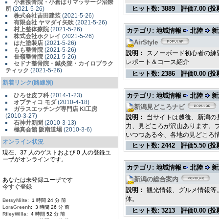
小倉接骨院・小倉はりマッサージ治療
ヒット数:
3889
評価
7.00 (投
所
(2021-5-26)
株式会社吉田建装
(2021-5-26)
有限会社 ヤマダイ矢吹
(2021-5-26)
村上整体療院
(2021-5-26)
カテゴリ: 地域情報
北陸
新
株式会社ホクレイ
(2021-5-26)
AirStyle
はた塗装店
(2021-5-26)
もも整骨院
(2021-5-26)
説明：
スノーボード初心者の練
長嶺整骨院
(2021-5-26)
レポート＆コース紹介
セドナ整骨院・鍼灸院・カイロプラク
ティック
(2021-5-26)
ヒット数:
2386
評価
0.00 (投
新着リンク(路線別)
ひろせ皮フ科
(2014-1-23)
カテゴリ: 地域情報
北陸
新
オプティコ モダ
(2010-4-18)
新潟見どころナビ
ガラスエッチング専門店 KI工房
(2010-3-27)
説明：
当サイトは越後、新潟の
石神井新聞
(2010-3-13)
力、見どころが沢山あります、
極真会館 阪南道場
(2010-3-6)
いつつある今、各地の見どころ
オンライン状況
ヒット数:
2442
評価
5.50 (投
現在、37 人のゲストおよび 0 人の登録ユ
ーザがオンラインです。
カテゴリ: 地域情報
北陸
新
新潟の総合案内
あなたは未登録ユーザです
今すぐ登録
説明：
観光情報、グルメ情報等
体。
BetsyMilte
: 1 時間 24 分 前
LoraGreenh
: 3 時間 26 分 前
ヒット数:
3213
評価
0.00 (投
RileyWilla
: 4 時間 52 分 前