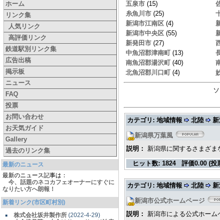
ホーム
五泉市
(15)
糸魚川市
(25)
リンク集
新潟市江南区
(4)
人気リンク
新潟市中央区
(55)
高評価リンク
新発田市
(27)
鉄道駅別リンク集
中魚沼郡津南町
(13)
広告出稿
南魚沼郡湯沢町
(40)
掲示板
北魚沼郡川口町
(4)
ニュース
ソ
FAQ
投票
お問い合わせ
カテゴリ: 地域情報
北陸
新
お天気ガイド
新潟県万葉風
Gallery
説明：
新潟県に関するさまざま
過去のリンク集
ヒット数:
1824
評価
0.00 (投
最新のニュース
最新のニュース記事は：
今、話題のネコカフェオーナーにすぐに
カテゴリ: 地域情報
北陸
新
なりたい方へ朗報！
新潟市公式ホームページ
新着リンク(市区町村別)
説明：
新潟市による公式ホーム
株式会社坂井製作所
(2022-4-29)