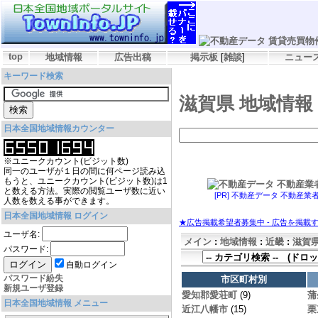
top
地域情報
広告出稿
掲示板
[
雑談
]
ニュー
キーワード検索
滋賀県 地域情報
日本全国地域情報カウンター
※ユニークカウント(ビジット数)
同一のユーザが１日の間に何ページ読み込
もうと、ユニークカウント(ビジット数)は1
と数える方法。実際の閲覧ユーザ数に近い
[PR] 不動産データ 不動産業
人数を数える事ができます。
日本全国地域情報 ログイン
★広告掲載希望者募集中 - 広告を掲載
ユーザ名:
メイン
:
地域情報
:
近畿
:
滋賀
パスワード:
自動ログイン
パスワード紛失
市区町村別
新規ユーザ登録
愛知郡愛荘町
(9)
蒲
日本全国地域情報 メニュー
近江八幡市
(15)
栗