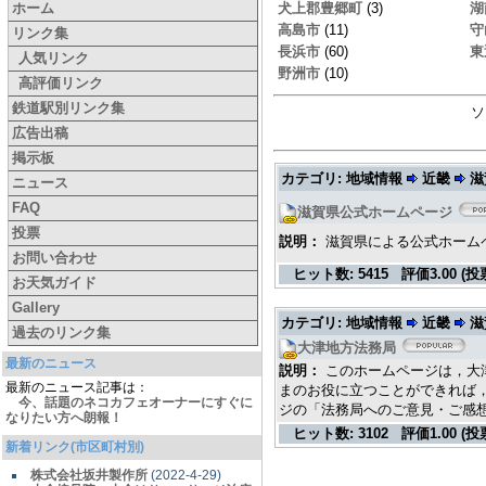
ホーム
犬上郡豊郷町
(3)
湖
高島市
(11)
守
リンク集
長浜市
(60)
東
人気リンク
野洲市
(10)
高評価リンク
鉄道駅別リンク集
ソ
広告出稿
掲示板
カテゴリ: 地域情報
近畿
滋
ニュース
FAQ
滋賀県公式ホームページ
投票
説明：
滋賀県による公式ホーム
お問い合わせ
ヒット数:
5415
評価
3.00 (投
お天気ガイド
Gallery
カテゴリ: 地域情報
近畿
滋
過去のリンク集
大津地方法務局
最新のニュース
説明：
このホームページは，大
最新のニュース記事は：
まのお役に立つことができれば
今、話題のネコカフェオーナーにすぐに
ジの「法務局へのご意見・ご感
なりたい方へ朗報！
ヒット数:
3102
評価
1.00 (投
新着リンク(市区町村別)
株式会社坂井製作所
(2022-4-29)