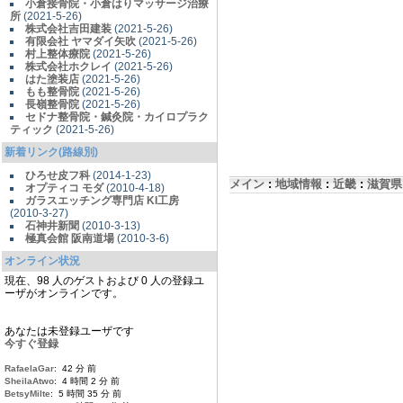
小倉接骨院・小倉はりマッサージ治療
所
(2021-5-26)
株式会社吉田建装
(2021-5-26)
有限会社 ヤマダイ矢吹
(2021-5-26)
村上整体療院
(2021-5-26)
株式会社ホクレイ
(2021-5-26)
はた塗装店
(2021-5-26)
もも整骨院
(2021-5-26)
長嶺整骨院
(2021-5-26)
セドナ整骨院・鍼灸院・カイロプラク
ティック
(2021-5-26)
新着リンク(路線別)
ひろせ皮フ科
(2014-1-23)
メイン
:
地域情報
:
近畿
:
滋賀県
オプティコ モダ
(2010-4-18)
ガラスエッチング専門店 KI工房
(2010-3-27)
石神井新聞
(2010-3-13)
極真会館 阪南道場
(2010-3-6)
オンライン状況
現在、98 人のゲストおよび 0 人の登録ユ
ーザがオンラインです。
あなたは未登録ユーザです
今すぐ登録
RafaelaGar
: 42 分 前
SheilaAtwo
: 4 時間 2 分 前
BetsyMilte
: 5 時間 35 分 前