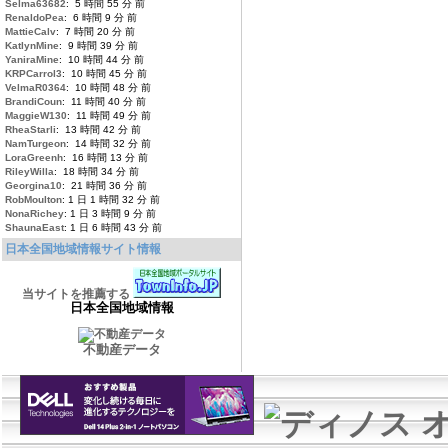
Selma63682
: 5 時間 55 分 前
RenaldoPea
: 6 時間 9 分 前
MattieCalv
: 7 時間 20 分 前
KatlynMine
: 9 時間 39 分 前
YaniraMine
: 10 時間 44 分 前
KRPCarrol3
: 10 時間 45 分 前
VelmaR0364
: 10 時間 48 分 前
BrandiCoun
: 11 時間 40 分 前
MaggieW130
: 11 時間 49 分 前
RheaStarli
: 13 時間 42 分 前
NamTurgeon
: 14 時間 32 分 前
LoraGreenh
: 16 時間 13 分 前
RileyWilla
: 18 時間 34 分 前
Georgina10
: 21 時間 36 分 前
RobMoulton
: 1 日 1 時間 32 分 前
NonaRichey
: 1 日 3 時間 9 分 前
ShaunaEast
: 1 日 6 時間 43 分 前
日本全国地域情報サイト情報
当サイトを推薦する
日本全国地域情報
不動産データ