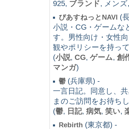
925,
ブランド
, メンズ
(長
ぴあすねっとNAVI
小説・CG・ゲームな
す。男性向け・女性
観やポリシーを持っ
(
小説
,
CG
,
ゲーム
,
創
マンガ
)
(兵庫県) -
鬱
一言日記。同意し、
まのご訪問をお待ち
(
鬱
,
日記
,
病気
,
笑い
,
(東京都) -
Rebirth