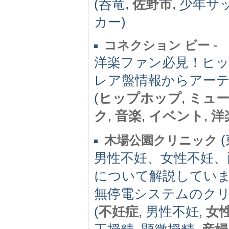
(呑竜,
佐野市
, 少年サ
カー)
-
コネクション ビー
洋楽ファン必見！ヒッ
レア盤情報からアーティ
(
ヒップホップ
,
ミュ
ク
,
音楽
,
イベント
,
洋
(
木場公園クリニック
男性不妊、女性不妊、
について解説してい
無停電システムのク
(
不妊症
, 男性不妊,
女