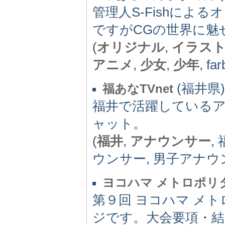
管理人S-Fishに
ですがCGの世界に魅
(
オリジナル
,
イラス
アニメ
,
少女
,
少年
, far
(福井県) 
福あなTVnet
福井で活躍している
ャット。
(
福井
,
アナウンサー
,
ウンサー, 男子アナウ
ヨコハマ メトロポリ
第９回 ヨコハマ メ
ジです。大会要項・結