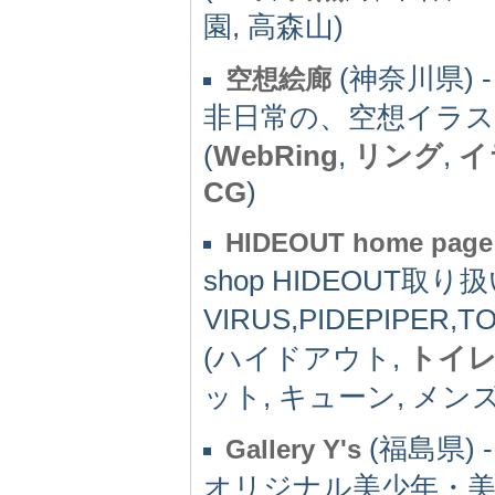
園, 高森山)
(神奈川県) -
空想絵廊
非日常の、空想イラ
(
WebRing
,
リング
,
イ
CG
)
HIDEOUT home page
shop HIDEOUT取り
VIRUS,PIDEPIPER,TOI
(ハイドアウト,
トイ
ット, キューン, メンズ
(福島県) -
Gallery Y's
オリジナル美少年・美