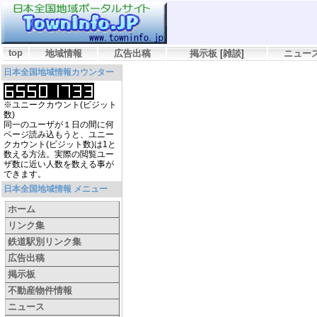
top
地域情報
広告出稿
掲示板
[
雑談
]
ニュー
日本全国地域情報カウンター
※ユニークカウント(ビジット
数)
同一のユーザが１日の間に何
ページ読み込もうと、ユニー
クカウント(ビジット数)は1と
数える方法。実際の閲覧ユー
ザ数に近い人数を数える事が
できます。
日本全国地域情報 メニュー
ホーム
リンク集
鉄道駅別リンク集
広告出稿
掲示板
不動産物件情報
ニュース