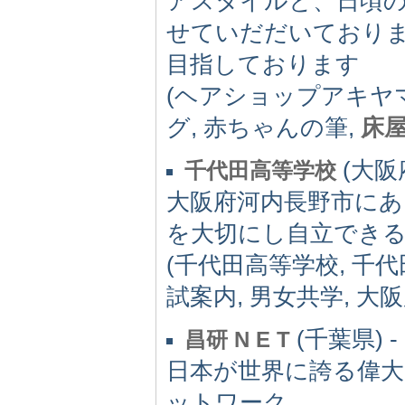
アスタイルと、日頃
せていだだいており
目指しております
(ヘアショップアキヤ
グ, 赤ちゃんの筆,
床
(大阪府
千代田高等学校
大阪府河内長野市にあ
を大切にし自立でき
(千代田高等学校, 千代
試案内, 男女共学, 大
(千葉県) -
昌研 N E T
日本が世界に誇る偉大
ットワーク