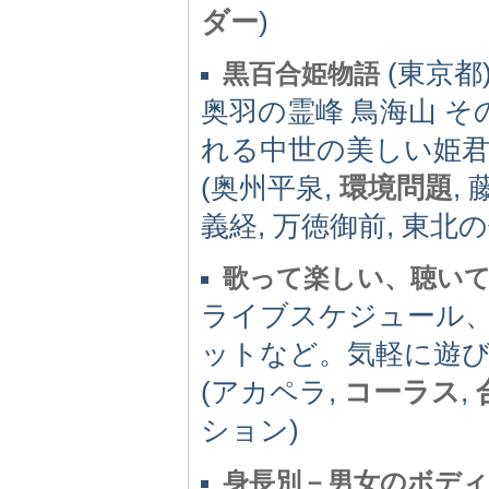
ダー
)
(東京都)
黒百合姫物語
奥羽の霊峰 鳥海山 
れる中世の美しい姫
(奥州平泉,
環境問題
,
義経, 万徳御前, 東北の伝
歌って楽しい、聴いて
ライブスケジュール、
ットなど。気軽に遊
(アカペラ,
コーラス
,
ション)
身長別－男女のボデ