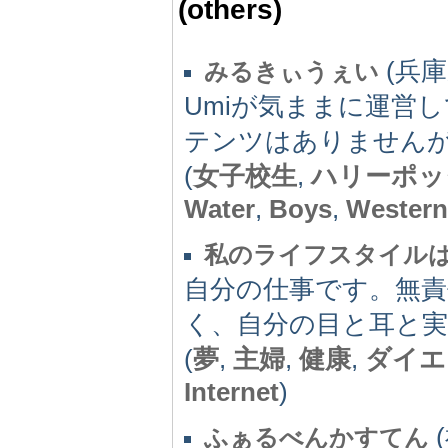
(others)
(兵庫県
みるきぃうぇい
Umiが気ままに運営
テンツはありません
(
女子校生
,
ハリーポッ
Water
,
Boys
,
Western
私のライフスタイル
自分の仕事です。無
く、自分の目と耳と
(
夢
,
主婦
,
健康
,
ダイエ
Internet
)
(
ふぁるべんかすてん