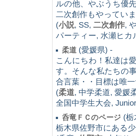
ルの他、やぶうち優
二次創作もやってい
(
小説
, SS,
二次創作
,
パーティー, 水瀬ヒカ
(愛媛県) -
柔道
こんにちわ！私達は
す。そんな私たちの
合言葉・・目標は唯一
(
柔道
, 中学柔道, 愛媛
全国中学生大会, Junio
(栃
呑竜ＦＣのページ
栃木県佐野市にある