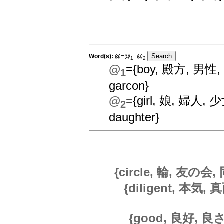
Word(s):
@
=@
+@
1
2
@
={boy, 殿方, 男性,
1
garcon}
@
={girl, 娘, 婦人, 
2
daughter}
{circle, 輪, 友の会, 
{diligent, 本気, 真
{good, 良好, 良