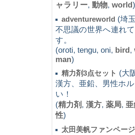
ャラリー
,
動物
,
world
(埼玉
adventureworld
不思議の世界へ連れ
す。
(oroti, tengu, oni,
bird
,
man
)
(大阪
精力剤3点セット
漢方、亜鉛、男性ホル
い！
(
精力剤
,
漢方
,
薬局
,
亜
性
)
太田美帆ファンペー