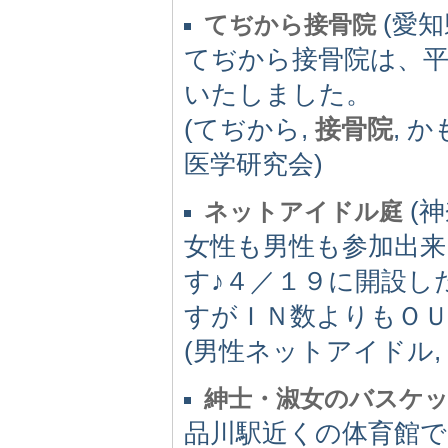
(愛知県
てぢから接骨院
てぢから接骨院は、平
いたしました。
(てぢから,
接骨院
, か
医学研究会)
(神
ネットアイドル庭
女性も男性も参加出
す♪４／１９に開設し
すがＩＮ数よりもＯ
(男性ネットアイドル,
紳士・淑女のバスケ
品川駅近くの体育館で