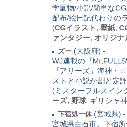
学園物/小説/簡単なCG
配布/絵日記代わりの
(
CGイラスト
,
壁紙
,
C
ァンタジー
,
オリジナ
(大阪府) -
ズー
WJ連載の『Mr,FU
『アリーズ』海神・
ストと小説が割と定
(ミスターフルスイン
ーズ
,
野球
, ギリシャ
(宮城県) -
下宿処一休
宮城県白石市。下宿所