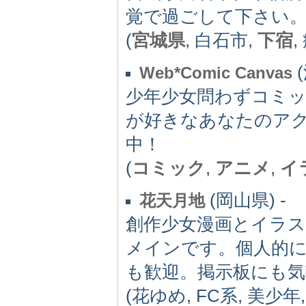
覚で過ごして下さい
(
宮城県
, 白石市,
下宿
,
(
Web*Comic Canvas
少年少女問わずコミ
が好きなあなたのア
中！
(
コミック
,
アニメ
,
イ
(岡山県) -
花天月地
創作少女漫画とイラス
メインです。個人的
も歓迎。掲示板にも
(花ゆめ, FC系, 美少年