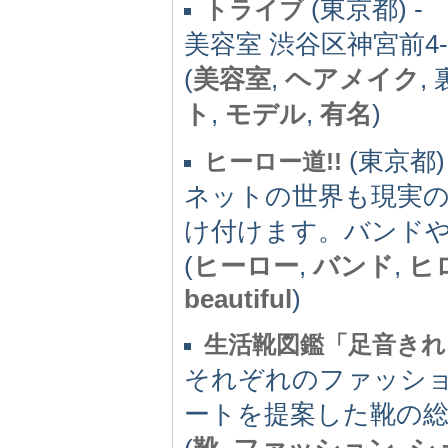
(東京都) -
トライブ
美容室 渋谷区神宮前4
(
美容室
,
ヘアメイク
,
ト
,
モデル
,
有名
)
(東京都) 
ヒーロー道!!
ネットの世界も現実
け付けます。バンド
(
ヒーロー
,
バンド
,
ヒ
beautiful
)
生活靴図鑑「足音きれ
それぞれのファッシ
ートを提案した靴の総