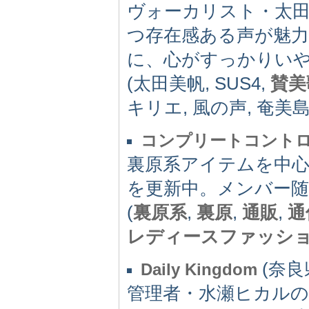
ヴォーカリスト・太
つ存在感ある声が魅
に、心がすっかりい
(太田美帆, SUS4,
賛美
キリエ, 風の声, 奄美
コンプリートコント
裏原系アイテムを中
を更新中。メンバー随
(
裏原系
,
裏原
,
通販
,
通
レディースファッシ
(奈良県
Daily Kingdom
管理者・水瀬ヒカルの