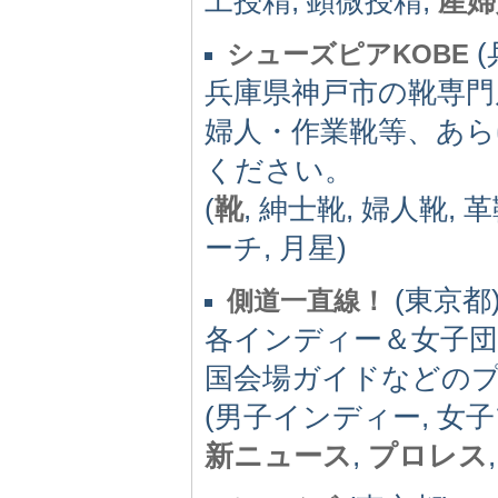
工授精, 顕微授精,
産婦
(
シューズピアKOBE
兵庫県神戸市の靴専門
婦人・作業靴等、あ
ください。
(
靴
, 紳士靴, 婦人靴, 
ーチ, 月星)
(東京都)
側道一直線！
各インディー＆女子団
国会場ガイドなどの
(男子インディー, 女子
新ニュース
,
プロレス