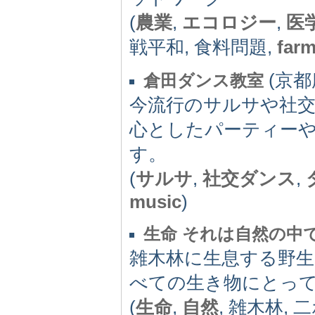
(
農業
,
エコロジー
,
医
戦平和, 食料問題,
far
(京都府
倉田ダンス教室
今流行のサルサや社
心としたパーティー
す。
(
サルサ
,
社交ダンス
,
music
)
生命 それは自然の中
雑木林に生息する野
べての生き物にとっ
(
生命
,
自然
, 雑木林, 