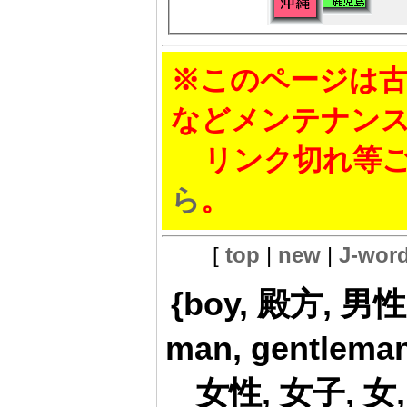
※このページは古
などメンテナン
リンク切れ等ご
ら
。
[
top
|
new
|
J-wor
{boy, 殿方, 男性
man, gentleman
女性, 女子, 女, 