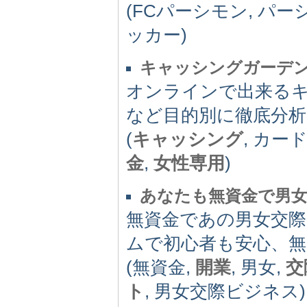
(FCパーシモン, パー
ッカー)
キャッシングガーデン
オンラインで出来る
など目的別に徹底分析
(
キャッシング
, カー
金
,
女性専用
)
あなたも無資金で男
無資金であの男女交
ムで初心者も安心、
(無資金,
開業
, 男女,
交
ト
, 男女交際ビジネス)