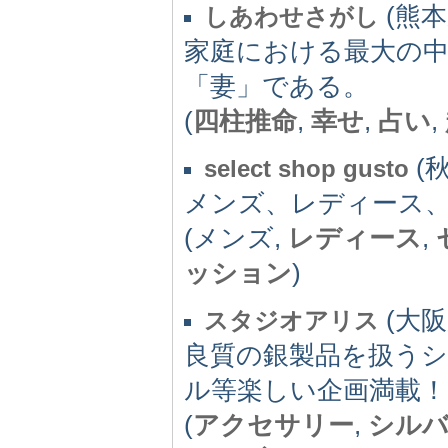
(熊本県
しあわせさがし
家庭における最大の
「妻」である。
(
四柱推命
,
幸せ
,
占い
,
(秋
select shop gusto
メンズ、レディース
(メンズ,
レディース
,
ッション
)
(大阪府
スタジオアリス
良質の銀製品を扱うシ
ル等楽しい企画満載！
(
アクセサリー
,
シル