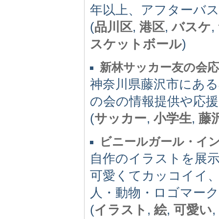
年以上、アフターバ
(
品川区
,
港区
,
バスケ
,
スケットボール
)
新林サッカー友の会
神奈川県藤沢市にあ
の会の情報提供や応
(
サッカー
,
小学生
,
藤
ビニールガール・イ
自作のイラストを展
可愛くてカッコイイ
人・動物・ロゴマー
(
イラスト
,
絵
,
可愛い
,