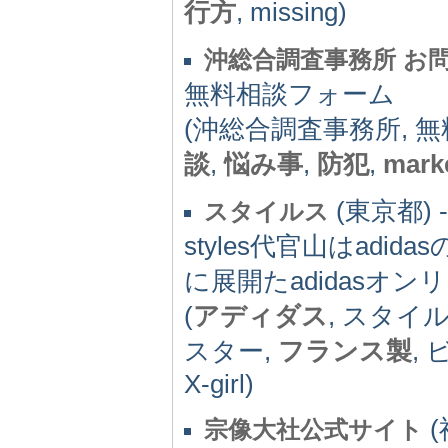
行方
, missing)
沖総合調査事務所 お
無料相談フォーム
(沖総合調査事務所, 無
談
,
悩み事
,
防犯
,
mark
(東京都) -
スタイルス
styles代官山はadi
に展開たadidasオ
(
アディダス
, スタイ
スター,
フランス製
,
X-girl)
(
宗像大社公式サイト