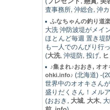
(
プレゼント
,
懸賞
,
美
査事務所, 沖総合, 沖
ふなちゃんの釣り道
大洗 沖防波堤がメイ
ほとんど毎週 置き堤
も一人でのんびり行
(
大洗
, 沖堤防, 投げ,
ヒ
♪集まれ♪おおき, オオキ, o
(北海道) -(20
ohki.info♪
世界中のオオキさん
盛りだくさん！メル
(おおき,
大城
,
大木
, 
前
,
info
)