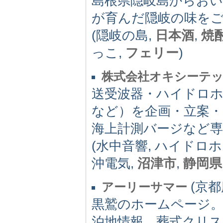
島根県隠岐島からお
が育んだ隠岐の味を
(隠岐の島,
日本酒
,
焼
っこ,
フェリー
)
株式会社オキシーテ
送受波器・ハイドロホ
など）を企画・立案・
海上計測バージなど専
(水中音響, ハイドロホ
沖電気,
沼津市
,
静岡県
(京都府
アーリーサマー
黒鷲のホームページ
泊地情報、葬式クリ