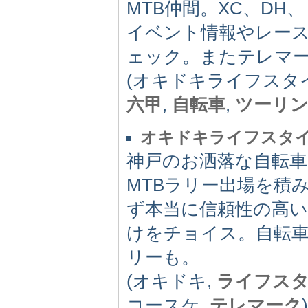
MTB仲間。XC、D
イベント情報やレー
ェック。またテレマ
(オキドキライフスタイ
六甲
,
自転車
,
ツーリ
オキドキライフスタイル oki
神戸のお洒落な自転
MTBラリー出場を積
ず本当に信頼性の高
けをチョイス。自転
リーも。
(オキドキ,
ライフス
コースケ,
テレマーク
)