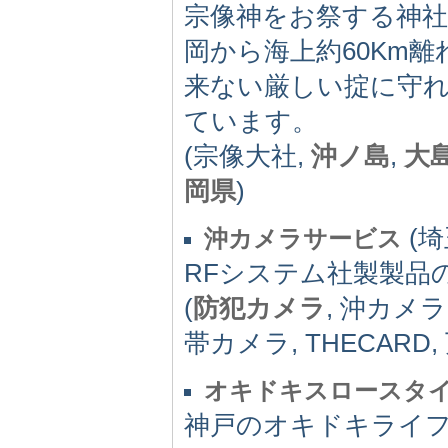
宗像神をお祭する神社
岡から海上約60Km
来ない厳しい掟に守れ
ています。
(宗像大社,
沖ノ島
,
大
岡県
)
(埼
沖カメラサービス
RFシステム社製製品
(
防犯カメラ
, 沖カメラ
帯カメラ, THECARD
オキドキスロースタイル神戸 
神戸のオキドキライフスタイ