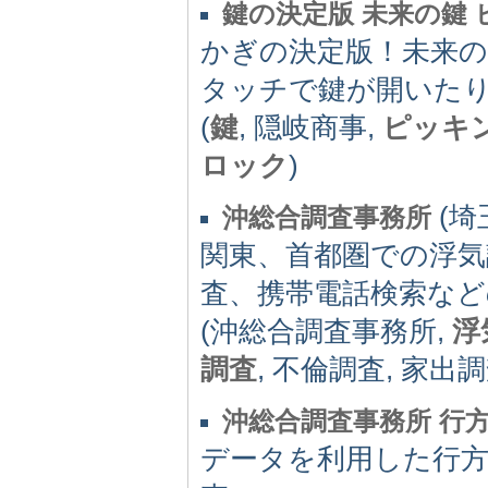
鍵の決定版 未来の鍵
かぎの決定版！未来
タッチで鍵が開いた
(
鍵
, 隠岐商事,
ピッキ
ロック
)
(埼玉
沖総合調査事務所
関東、首都圏での浮気
査、携帯電話検索など
(沖総合調査事務所,
浮
調査
, 不倫調査, 家出調
沖総合調査事務所 行
データを利用した行方