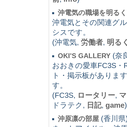
沖電気の職場を明る
沖電気とその関連グ
シスです。
(沖電気,
労働者
,
明る
(奈良
OKI'S GALLERY
おおきの愛車FC3S・R
ト・掲示板がありま
す。
(FC3S,
ロータリー
,
マ
ドラテク,
日記
,
game
)
(香川県) 
沖原凛の部屋