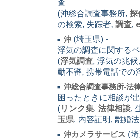
査
(沖総合調査事務所,
探
の検索, 失踪者,
調査
,
e
(埼玉県) -
沖
浮気の調査に関する
(
浮気調査
, 浮気の兆候
動不審, 携帯電話での浮
沖総合調査事務所‐法
困ったときに相談が出
(
リンク集
,
法律相談
,
玉県
, 内容証明, 離婚法
(埼
沖カメラサービス