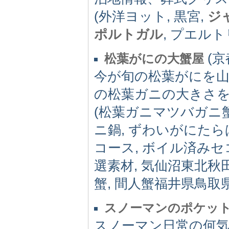
(外洋ヨット, 黒宮,
ジ
ポルトガル
, プエルトリ
(京都
松葉がにの大蟹屋
今が旬の松葉がにを
の松葉ガニの大きさ
(松葉ガニマツバガニ
ニ鍋, ずわいがにた
コース, ボイル済み
選素材, 気仙沼東北秋
蟹, 間人蟹福井県鳥取県島根
スノーマンのポケッ
スノーマン日常の何