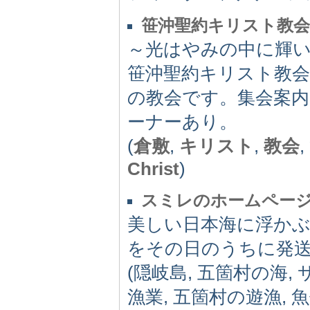
笹沖聖約キリスト教会
～光はやみの中に輝
笹沖聖約キリスト教
の教会です。集会案
ーナーあり。
(
倉敷
,
キリスト
,
教会
Christ
)
スミレのホームペー
美しい日本海に浮か
をその日のうちに発
(隠岐島, 五箇村の海,
漁業, 五箇村の遊漁, 