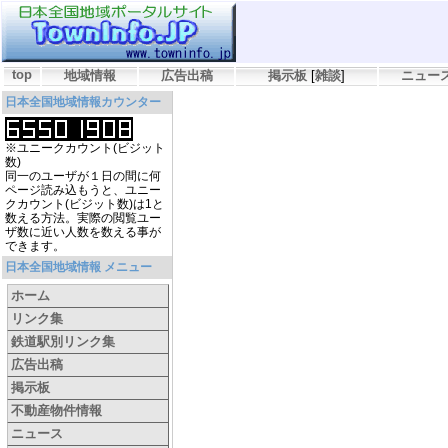
top
地域情報
広告出稿
掲示板
[
雑談
]
ニュー
日本全国地域情報カウンター
※ユニークカウント(ビジット
数)
同一のユーザが１日の間に何
ページ読み込もうと、ユニー
クカウント(ビジット数)は1と
数える方法。実際の閲覧ユー
ザ数に近い人数を数える事が
できます。
日本全国地域情報 メニュー
ホーム
リンク集
鉄道駅別リンク集
広告出稿
掲示板
不動産物件情報
ニュース