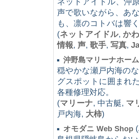
ネットアイドル、沖
声で歌いながら、あ
も、凛のコトバは響
(
ネットアイドル
,
か
情報
,
声
,
歌手
,
写真
,
J
沖野島マリーナホー
穏やかな瀬戸内海の
グスポットに囲まれ
各種修理対応。
(
マリーナ
, 中古艇,
マ
戸内海,
大柿
)
(
オモダニ Web Shop