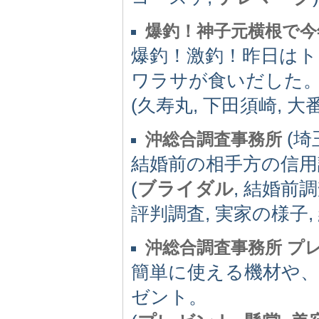
爆釣！神子元横根で
爆釣！激釣！昨日はト
ワラサが食いだした
(久寿丸, 下田須崎, 大番丸
(埼玉
沖総合調査事務所
結婚前の相手方の信用
(
ブライダル
, 結婚前調
評判調査, 実家の様子,
沖総合調査事務所 プ
簡単に使える機材や
ゼント。