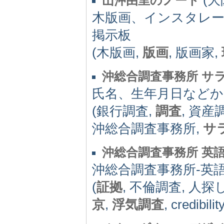
山沖由里のノート
木版画、インスタレー
掲示板
(木版画,
版画
, 版画家,
沖総合調査事務所 サ
氏名、生年月日などか
(銀行調査,
調査
, 資産
沖総合調査事務所,
サ
沖総合調査事務所 英
沖総合調査事務所‐英
(
証拠
, 不倫調査, 人探
京
,
浮気調査
, credibilit