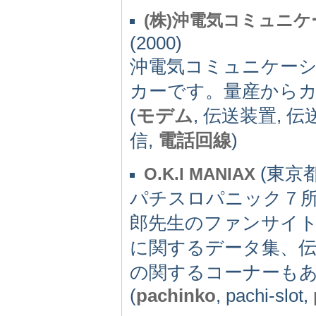
(株)沖電気コミュニ
(2000)
沖電気コミュニケー
カーです。量産から
(
モデム
, 伝送装置, 
信,
電話回線
)
(東京都)
O.K.I MANIAX
パチスロパニック７
郎先生のファンサイ
に関するデータ集、
の関するコーナーも
(
pachinko
, pachi-slot,