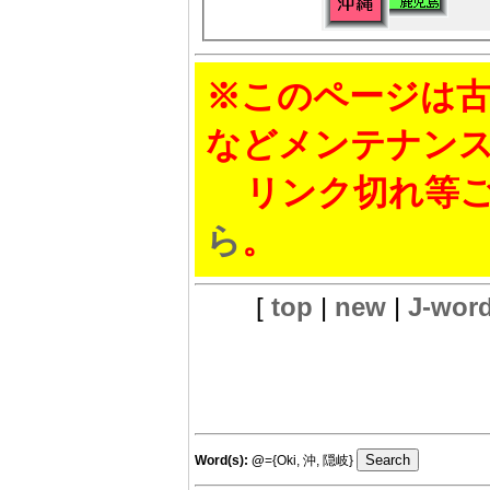
※このページは古
などメンテナン
リンク切れ等ご
ら
。
[
top
|
new
|
J-wor
Word(s):
@
={Oki, 沖, 隠岐}