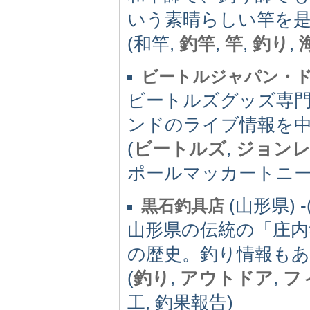
いう素晴らしい竿を
(和竿,
釣竿
,
竿
,
釣り
,
ビートルジャパン・
ビートルズグッズ専
ンドのライブ情報を
(
ビートルズ
,
ジョン
ポールマッカートニー
(山形県) -(
黒石釣具店
山形県の伝統の「庄内
の歴史。釣り情報も
(
釣り
,
アウトドア
,
フ
工, 釣果報告)