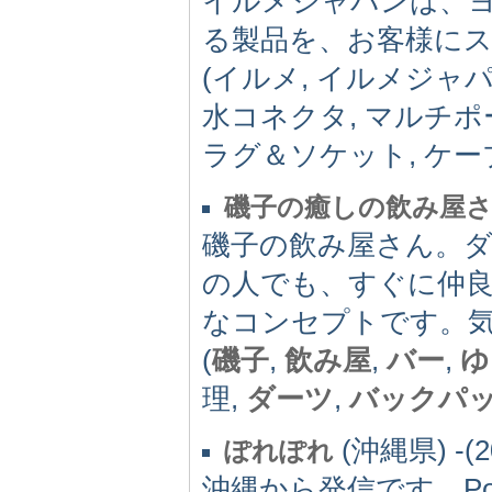
イルメジャパンは、
る製品を、お客様に
(イルメ, イルメジャ
水コネクタ, マルチポ
ラグ＆ソケット, ケー
磯子の癒しの飲み屋さん
磯子の飲み屋さん。
の人でも、すぐに仲
なコンセプトです。
(
磯子
,
飲み屋
,
バー
,
ゆ
理,
ダーツ
,
バックパ
(沖縄県) -(2
ぽれぽれ
沖縄から発信です。Po