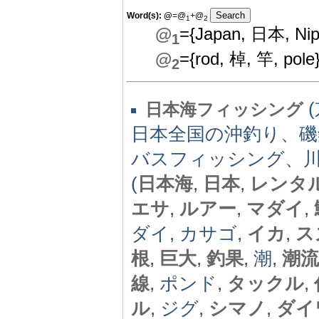
Word(s):
@
=@
+@
1
2
@
={Japan, 日本, Nip
1
@
={rod, 棹, 竿, pole
2
(
日本海フィッシング
日本全国の沖釣り、
バスフィッシング、
(
日本海
,
日本
,
レンタ
エサ
,
ルアー
,
マダイ
,
ダイ, カサゴ,
イカ
,
ス
根
,
巨大
,
釣果
, 潮,
潮流
線
, ポンド,
タックル
,
ル
, ジグ,
シマノ
,
ダイ