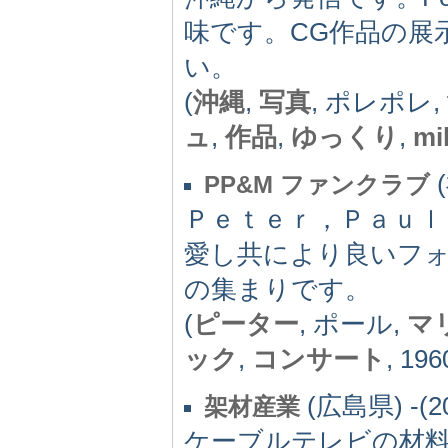
味です。CG作品の展
い。
(
沖縄
,
写真
, ポレポレ,
ュ
,
作品
,
ゆっくり
,
mi
(
PP&M ファンクラブ
Ｐｅｔｅｒ，Ｐａｕｌ
愛し共により良いフ
の集まりです。
(
ピーター
, ポール,
マ
ック
,
コンサート
, 19
(広島県) -(2
架材産業
ケーブルテレビの材