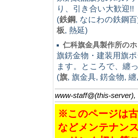
り、引き合い大歓迎!!
(
鉄鋼
, なにわの鉄鋼百
板
, 熱延)
仁科旗金具製作所のホ
旗錺金物・建装用旗ポ
ます。ところで、纏
(
旗
, 旗金具, 錺金物, 纏
www-staff@(this-server),
※このページは古
などメンテナン