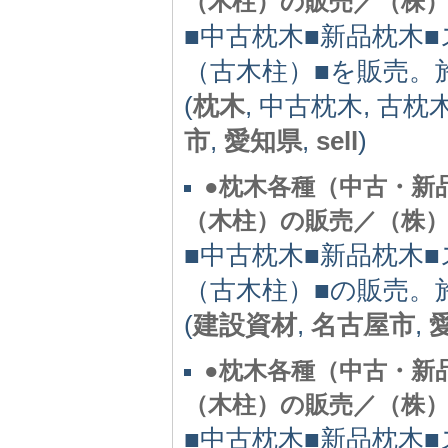
（木柱）の販売／（株）
■中古枕木■新品枕木
（古木柱）■を販売。
(
枕木
, 中古枕木, 古枕
市
,
愛知県
,
sell
)
●枕木各種（中古・新
（木柱）の販売／（株）
■中古枕木■新品枕木
（古木柱）■の販売。
(
建設資材
,
名古屋市
,
●枕木各種（中古・新
（木柱）の販売／（株）
■中古枕木■新品枕木