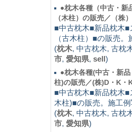
●枕木各種（中古・新
（木柱）の販売／（株）
■中古枕木■新品枕木
（古木柱）■の販売。
(
枕木
, 中古枕木, 古枕
市
,
愛知県
,
sell
)
●枕木各種(中古・新
柱)の販売／(株)D・K・
■中古枕木■新品枕木■
木柱)■の販売。施工
(
枕木
, 中古枕木, 古枕
市
,
愛知県
)