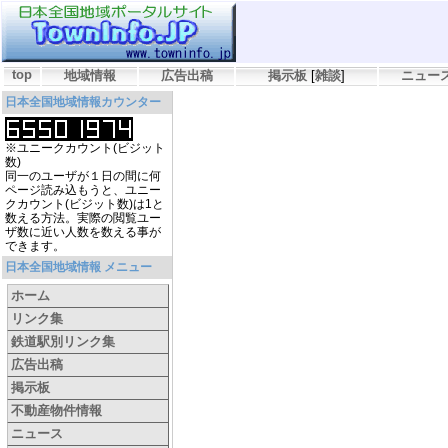
top
地域情報
広告出稿
掲示板
[
雑談
]
ニュー
日本全国地域情報カウンター
※ユニークカウント(ビジット
数)
同一のユーザが１日の間に何
ページ読み込もうと、ユニー
クカウント(ビジット数)は1と
数える方法。実際の閲覧ユー
ザ数に近い人数を数える事が
できます。
日本全国地域情報 メニュー
ホーム
リンク集
鉄道駅別リンク集
広告出稿
掲示板
不動産物件情報
ニュース