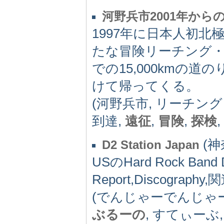
河野兵市2001年か
1997年に日本人初
たな冒険リーチング
での15,000kmの
けて帰ってくる。
(河野兵市, リーチング
到達,
遠征
,
冒険
,
探検
,
(神奈
D2 Station Japan
USのHard Rock Band D
Report,Discograph
(でんじゃーでんじゃー
ぶるーの
, すてぃーぶ