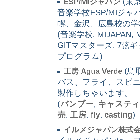
(東京
ESP/MIジャパン
音楽学校ESP/MIジ
幌、金沢、広島校の学
(音楽学校, MIJAPA
GITマスターズ, 7弦
プログラム)
(鳥取
工房 Agua Verde
バス、フライ、スピ
製作しちゃいます。
(
バンブー
,
キャステ
売
,
工房
,
fly
,
casting
)
イルメジャパン株式