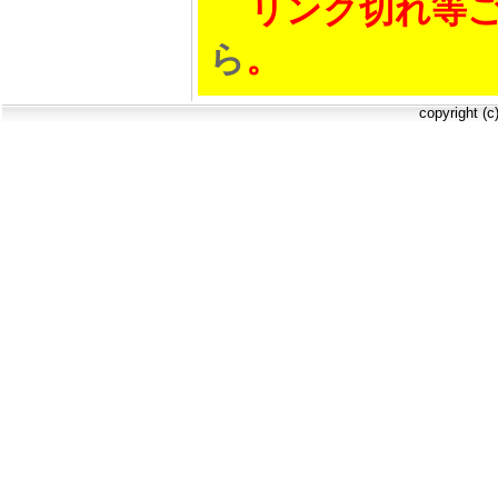
リンク切れ等ご
ら
。
copyright (c