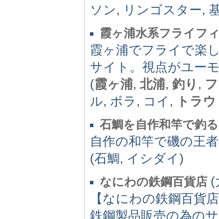
ソン, リンゴスター, 
霞ヶ浦水系フライフ
霞ヶ浦でフライで楽
サイト。視点がユー
(
霞ヶ浦
,
北浦
,
釣り
,
フ
ル, ボラ, コイ,
トラウ
石鯛を自作和竿で釣る
自作の和竿で磯の王者
(石鯛, イシダイ)
(
なにわの鉄鋼百貨店
【なにわの鉄鋼百貨店
鉄鋼製品販売の為の