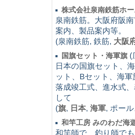
株式会社泉南鉄筋ホー
泉南鉄筋。大阪府阪南
案内、製品案内等。
(泉南鉄筋, 鉄筋,
大阪
(
国旗セット・海軍旗
日本の国旗セット、海
ット、Bセット、海軍
落成竣工式、進水式、
して
(
旗
,
日本
,
海軍
, ポール
和竿工房 みのわだ海
和竿師で、釣り師で