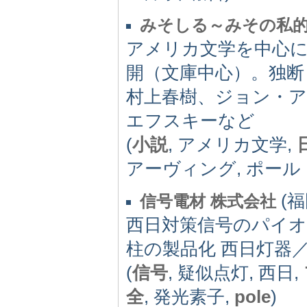
みそしる～みその私
アメリカ文学を中心に
開（文庫中心）。独断
村上春樹、ジョン・
エフスキーなど
(
小説
, アメリカ文学,
アーヴィング, ポール
(福岡
信号電材 株式会社
西日対策信号のパイオ
柱の製品化 西日灯器
(
信号
, 疑似点灯, 西日,
全
, 発光素子,
pole
)