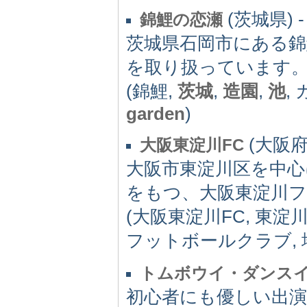
(茨城県) -
錦鯉の恋瀬
茨城県石岡市にある錦
を取り扱っています
(錦鯉,
茨城
,
造園
,
池
,
garden
)
(大阪府)
大阪東淀川FC
大阪市東淀川区を中心
をもつ、大阪東淀川
(大阪東淀川FC, 東淀
フットボールクラブ, 
トムボウイ・ダンス
初心者にも優しい出