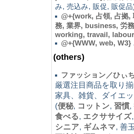
み, 売込み, 販促, 販促品) .
@+{work, 占領, 占拠, 職
務, 業界, business, 
working, travail, labour
@+{WWW, web, W3}
(others)
ファッション／ひぃ
厳選注目商品を取り
家具、雑貨、ダイエ
(
便秘
,
コットン
,
習慣
,
食べる
,
エクササイズ
シニア
,
ギムネマ
, 善