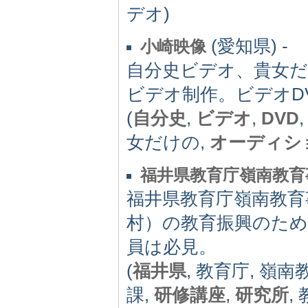
デオ)
(愛知県) -
小崎映像
自分史ビデオ、貴女
ビデオ制作。ビデオD
(
自分史
,
ビデオ
,
DVD
女だけの,
オーディシ
福井県教育庁嶺南教育
福井県教育庁嶺南教育
村）の教育振興のため
員は必見。
(
福井県
, 教育庁, 嶺
課,
研修講座
,
研究所
,