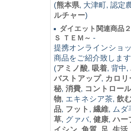
(
熊本県
, 大津町, 認定
ルチャー
)
ダイエット関連商品２
-
Ｓ ＴＥＭ～
提携オンラインショ
商品をご紹介致しま
(
アミノ酸
,
吸着
, 背中,
バストアップ
,
カロリ
秘
,
消費
,
コントロー
物
, エキネシア茶,
飲
品
,
フット
,
繊維
, ムダ
草
, グァバ,
健康
,
ハー
イシン
,
角質
,
足
,
生活