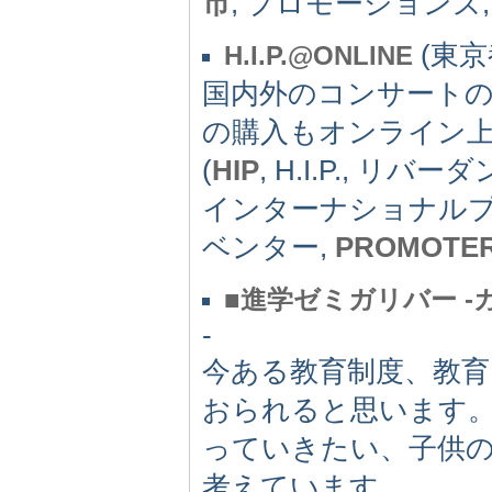
市
, プロモーションズ
(東京都
H.I.P.@ONLINE
国内外のコンサートの制
の購入もオンライン
(
HIP
, H.I.P., リバー
インターナショナルプ
ベンター,
PROMOTE
■進学ゼミガリバー 
-
今ある教育制度、教
おられると思います
っていきたい、子供
考えています。