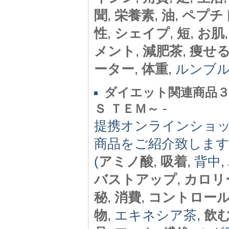
聞
,
栄養素
,
油
,
ペプチ
性
,
シェイプ
,
短
,
お肌
メント
,
減肥茶
,
痩せ
ーター
,
体重
, ルンブ
ダイエット関連商品３
-
Ｓ ＴＥＭ～
提携オンラインショ
商品をご紹介致しま
(
アミノ酸
,
吸着
, 背中,
バストアップ
,
カロリ
秘
,
消費
,
コントロー
物
, エキネシア茶,
飲