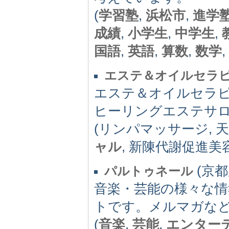
(
学習塾
,
浜松市
,
進学
成績
,
小学生
,
中学生
,
国語
,
英語
,
算数
,
数学
,
エステ＆オイルセラピ
エステ＆オイルセラピ
ヒーリングエステサ
(リンパマッサージ, 
ャル
, 新陳代謝促進美
(京都府
パルトゥネール
音楽・芸能の様々な
トです。メルマガな
(
音楽
,
芸能
,
エンター