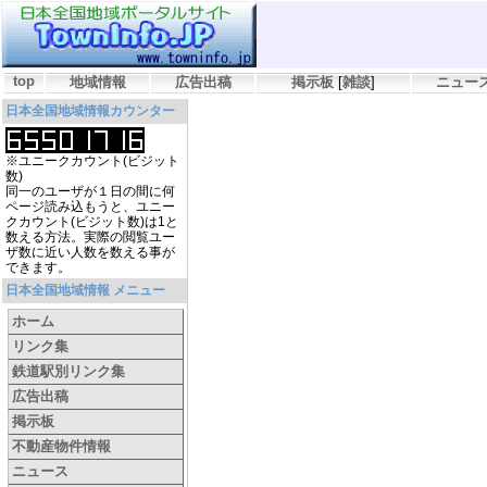
top
地域情報
広告出稿
掲示板
[
雑談
]
ニュー
日本全国地域情報カウンター
※ユニークカウント(ビジット
数)
同一のユーザが１日の間に何
ページ読み込もうと、ユニー
クカウント(ビジット数)は1と
数える方法。実際の閲覧ユー
ザ数に近い人数を数える事が
できます。
日本全国地域情報 メニュー
ホーム
リンク集
鉄道駅別リンク集
広告出稿
掲示板
不動産物件情報
ニュース