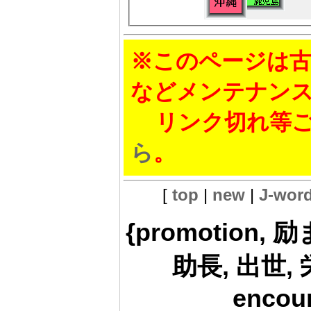
※このページは古
などメンテナン
リンク切れ等ご
ら
。
[
top
|
new
|
J-wor
{promotion, 
助長, 出世, 栄進
encou