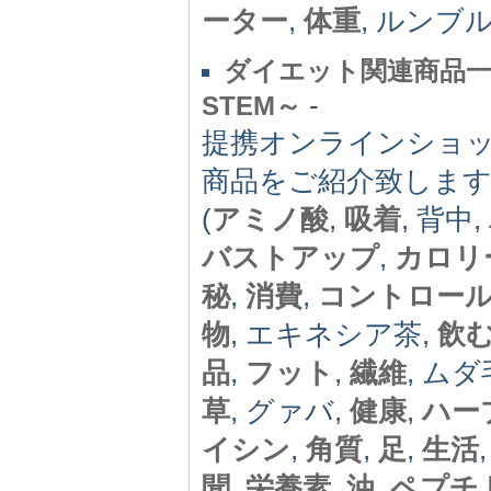
ーター
,
体重
, ルンブ
ダイエット関連商品一覧
-
STEM～
提携オンラインショ
商品をご紹介致しま
(
アミノ酸
,
吸着
, 背中,
バストアップ
,
カロリ
秘
,
消費
,
コントロー
物
, エキネシア茶,
飲
品
,
フット
,
繊維
, ムダ
草
, グァバ,
健康
,
ハー
イシン
,
角質
,
足
,
生活
聞
,
栄養素
,
油
,
ペプチ