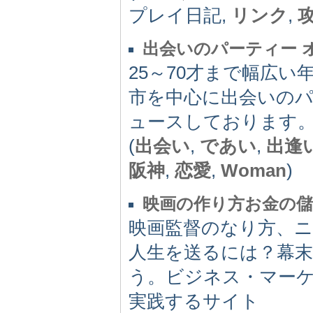
プレイ日記,
リンク
,
出会いのパーティー 
25～70才まで幅広
市を中心に出会いの
ュースしております
(
出会い
,
であい
,
出逢
阪神
,
恋愛
,
Woman
)
映画の作り方お金の
映画監督のなり方、
人生を送るには？幕
う。ビジネス・マー
実践するサイト