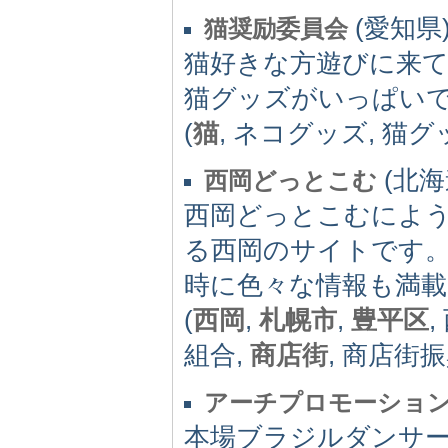
(愛知県)
猫奨励委員会
猫好きな方遊びに来て
猫グッズがいっぱい
(
猫
, ネコグッズ, 猫グ
(北海道
西岡どっとこむ
西岡どっとこむによ
る西岡のサイトです
時に色々な情報も満
(
西岡
,
札幌市
,
豊平区
組合,
商店街
, 商店街
アーチプロモーショ
本場ブラジルダンサ