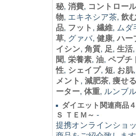
秘
,
消費
,
コントロー
物
, エキネシア茶,
飲
品
,
フット
,
繊維
, ムダ
草
, グァバ,
健康
,
ハー
イシン
,
角質
,
足
,
生活
聞
,
栄養素
,
油
,
ペプチ
性
,
シェイプ
,
短
,
お肌
メント
,
減肥茶
,
痩せ
ーター
,
体重
, ルンブ
ダイエット関連商品４
-
Ｓ ＴＥＭ～
提携オンラインショ
商品をご紹介致しま