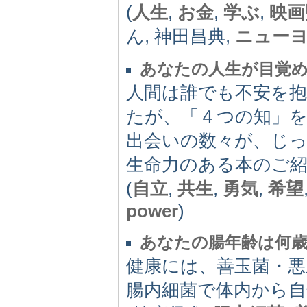
(
人生
,
お金
,
学ぶ
,
映画
ん, 神田昌典,
ニュー
あなたの人生が目覚
人間は誰でも不安を
たが、「４つの知」
出会いの数々が、じ
生命力のある本のご
(
自立
,
共生
,
勇気
,
希望
power
)
あなたの腸年齢は何
健康には、善玉菌・
腸内細菌で体内から自