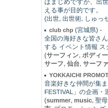
はまじめですか、出
える事が目的です。
(出世, 出世術, しゅっ
(宮城県) -
club chp
全国の海好きな皆さ
する イベント情報 スクー
(
サーフィン
,
ボディー
サーフ
,
仙台
,
サーフ
YOKKAICHI PRO
音楽好きな仲間が集まり
FESTIVAL」の企
(
summer
,
music
, 聖