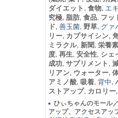
ダイエット
,
食物
, エ
究極
,
脂肪
,
食品
,
フッ
ド
, 善玉菌,
野草
, グァ
リー
,
カプサイシン
,
ミラクル
,
新聞
,
栄養
度
,
再生
,
安全性
,
シェ
成功
,
サプリメント
,
リアン
,
ウォーター
,
アミノ酸
,
吸着
, 背中,
ストアップ
,
カロリー
ひぃちゃんのモール／
アップ、アクセスアッ