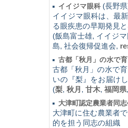
(長野県)
イイジマ眼科
イイジマ眼科は、最
る眼疾患の早期発見と
(飯島富士雄, イイジマ
島, 社会復帰促進会,
r
古都「秋月」の水で育
古都「秋月」の水で
いの『梨』をお届け
(
梨
,
秋月
,
甘木
,
福岡県
大津町認定農業者同志
大津町に住む農業者で
的を担う同志の組織