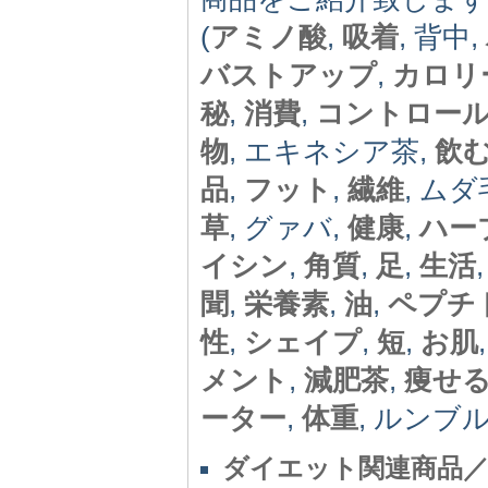
(
アミノ酸
,
吸着
, 背中,
バストアップ
,
カロリ
秘
,
消費
,
コントロー
物
, エキネシア茶,
飲
品
,
フット
,
繊維
, ムダ
草
, グァバ,
健康
,
ハー
イシン
,
角質
,
足
,
生活
聞
,
栄養素
,
油
,
ペプチ
性
,
シェイプ
,
短
,
お肌
メント
,
減肥茶
,
痩せ
ーター
,
体重
, ルンブ
ダイエット関連商品／激