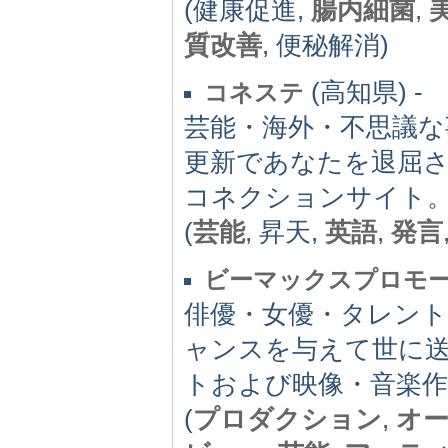
(健康促進,
腸内細菌
,
質改善
, 便秘解消)
(高知県) -
コネステ
芸能・海外・不思議な
更新であなたを退屈
コネクションサイト
(
芸能
, 昇天,
英語
,
発言
ビーマックスプロモ
俳優・女優・タレン
ャンスを与えて世に
トおよび映像・音楽
(
プロダクション
,
オ