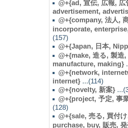
@+{ad, 宣伝, 広報, 広告, 
advertisement, advertis
@+{company, 法人, 商
incorporate, enterprise
(157)
@+{Japan, 日本, Nipp
@+{make, 造る, 製造
manufacture, making}
.
@+{network, interne
internet}
...(114)
@
+{novelty, 新案}
...(
@+{project, 予定, 事業
(128)
@+{sale, 売る, 買付け, 
purchase, buy, 販売, 