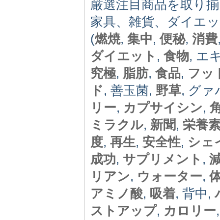
厳選注目商品を取り
家具、雑貨、ダイエ
(
燃焼
,
集中
,
便秘
,
消費
ダイエット
,
食物
, エ
究極
,
脂肪
,
食品
,
フッ
ド
, 善玉菌,
野草
, グァ
リー
,
カプサイシン
,
ミラクル
,
新聞
,
栄養
度
,
再生
,
安全性
,
シェ
成功
,
サプリメント
,
リアン
,
ウォーター
,
アミノ酸
,
吸着
, 背中,
ストアップ
,
カロリー