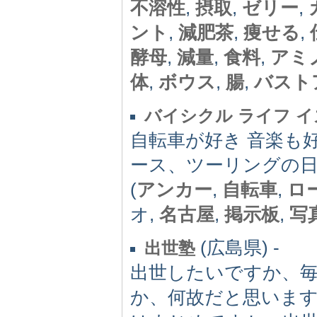
不溶性
,
摂取
,
ゼリー
,
ント
,
減肥茶
,
痩せる
,
酵母
,
減量
,
食料
,
アミ
体
,
ボウス
,
腸
,
バスト
バイシクル ライフ 
自転車が好き 音楽も
ース、ツーリングの日
(
アンカー
,
自転車
,
ロ
オ,
名古屋
,
掲示板
,
写
(広島県) -
出世塾
出世したいですか、
か、何故だと思いま