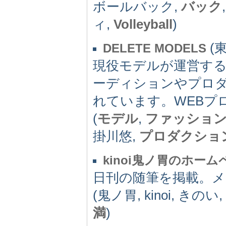
ボールバック,
バック
ィ,
Volleyball
)
(東
DELETE MODELS
現役モデルが運営す
ーディションやプロ
れています。WEBプ
(
モデル
,
ファッショ
掛川悠,
プロダクショ
kinoi鬼ノ胃のホーム
日刊の随筆を掲載。
(鬼ノ胃, kinoi, き
満
)