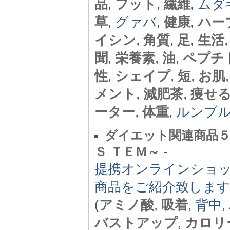
品
,
フット
,
繊維
, ムダ
草
, グァバ,
健康
,
ハー
イシン
,
角質
,
足
,
生活
聞
,
栄養素
,
油
,
ペプチ
性
,
シェイプ
,
短
,
お肌
メント
,
減肥茶
,
痩せ
ーター
,
体重
, ルンブ
ダイエット関連商品５
-
Ｓ ＴＥＭ～
提携オンラインショ
商品をご紹介致しま
(
アミノ酸
,
吸着
, 背中,
バストアップ
,
カロリ