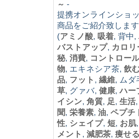
-
～
提携オンラインショ
商品をご紹介致しま
(
アミノ酸
,
吸着
, 背中,
バストアップ
,
カロリ
秘
,
消費
,
コントロー
物
, エキネシア茶,
飲
品
,
フット
,
繊維
, ムダ
草
, グァバ,
健康
,
ハー
イシン
,
角質
,
足
,
生活
聞
,
栄養素
,
油
,
ペプチ
性
,
シェイプ
,
短
,
お肌
メント
,
減肥茶
,
痩せ