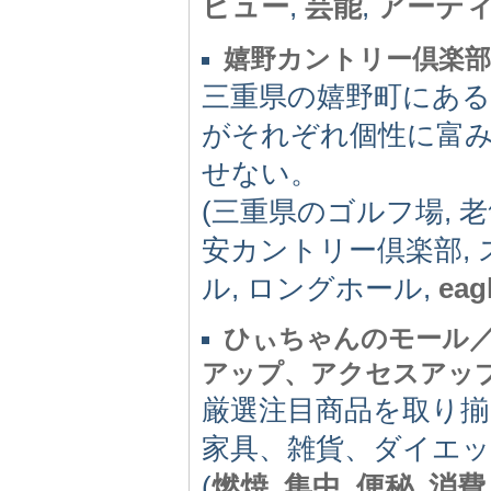
ビュー
,
芸能
,
アーテ
嬉野カントリー倶楽
三重県の嬉野町にあ
がそれぞれ個性に富
せない。
(三重県のゴルフ場, 老
安カントリー倶楽部, 
ル, ロングホール,
eag
ひぃちゃんのモール／
アップ、アクセスアッ
厳選注目商品を取り
家具、雑貨、ダイエ
(
燃焼
,
集中
,
便秘
,
消費