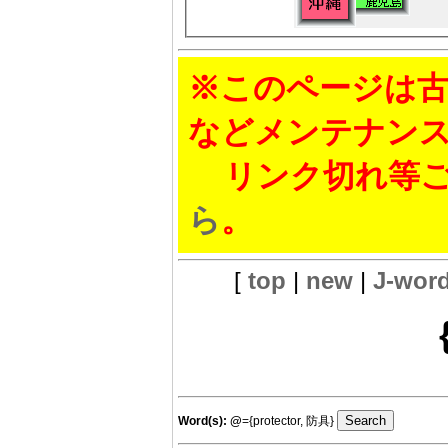
※このページは古
などメンテナン
リンク切れ等ご
ら
。
[
top
|
new
|
J-wor
Word(s):
@
={protector, 防具}