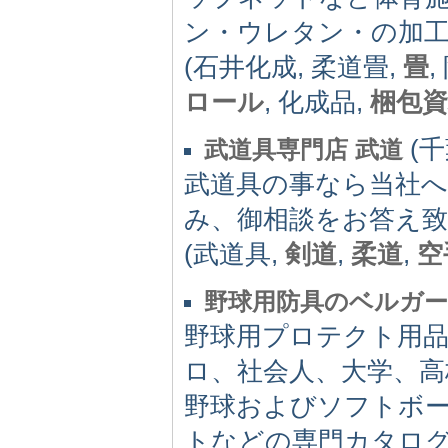
ン・ウレタン・の加
(石井化成, 柔道畳,
畳
ロール
, 化成品,
梱包資
(千葉
武道具専門店 武道
武道具の事なら当社へ
み、御相談をお答え
(武道具,
剣道
,
柔道
,
空
野球用防具のベルガ
野球用プロテクト用
ロ、社会人、大学、高
野球およびソフトボ
トなどの専門カタロ