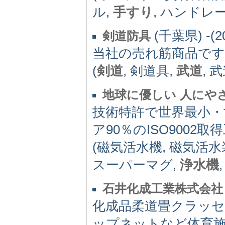
ル,
手すり
, ハンドレ
(千葉県) -(2
剣道防具
当社の売れ筋商品です
(
剣道
, 剣道具,
武道
, 
地球に優しい 人にや
技術特許で世界最小・
ア90％のISO9002
(磁気活水機, 磁気活水
スーパーマグ,
浄水機
石井化成工業株式会社
化成品柔道畳クラッ
ップネットなど体育