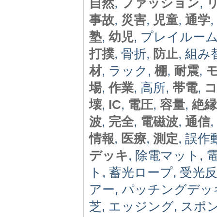
自然
,
ファッション
,
事故
,
災害
,
児童
,
通学
,
塾
,
幼児
, プレイルーム
打撲
, 骨折,
防止
, 組み
材
, ラック,
棚
,
耐震
,
場
,
作業
, 高所,
帯電
,
壊
,
IC
,
電圧
,
容量
,
絶縁
波
,
完全
,
電磁波
,
通信
,
情報
,
医療
,
測定
, 誤作
デッキ
, 除電マット,
ト, 蓄光ロープ, 受
アー, パッチングデッ
芝, エッジング, スポ