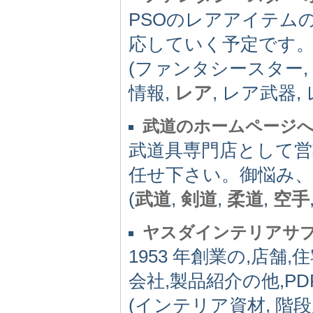
PSOのレアアイテムの
応していく予定です
(ファンタシースター, 
情報,
レア
, レア武器,
武道のホームページ
武道具専門店として
任せ下さい。御悩み
(
武道
,
剣道
,
柔道
,
空手
ヤスダインテリアサ
1953 年創業の,店
会社,製品紹介の他,P
(インテリア資材, 階