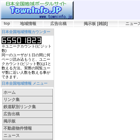
top
地域情報
広告出稿
掲示板
[
雑談
]
ニュー
日本全国地域情報カウンター
※ユニークカウント(ビジット
数)
同一のユーザが１日の間に何
ページ読み込もうと、ユニー
クカウント(ビジット数)は1と
数える方法。実際の閲覧ユー
ザ数に近い人数を数える事が
できます。
日本全国地域情報 メニュー
ホーム
リンク集
鉄道駅別リンク集
広告出稿
掲示板
不動産物件情報
ニュース