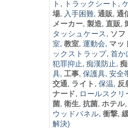
ト, トラックシート, ケ
場
, 入手困難,
通販
,
通
メーカー
,
製造
,
直販
,
タッシュケース,
ソフ
室,
教室
, 運動会,
マッ
ックストラップ, 首かけ
犯罪抑止, 痴漢防止,
痴
具,
工事
, 保護具, 安全
交通
,
ライト
, 保温,
反
ナード
, ロールスクリ
菌
,
衛生
,
抗菌
,
ホテル
ウッドパネル,
衝撃
,
解決)