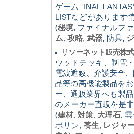
ゲームFINAL FANT
LISTなどがありま
(
秘境
, ファイナルフ
ム
,
攻略
,
武器
, 防具,
リソーネット販売株
ウッドデッキ、制電・
電波遮蔽、介護安全、
品等の高機能製品を
ー、通販業界へも製
のメーカー直販を是
(
建材
,
対策
,
大理石
, 
ボリン,
養生
,
レジャ