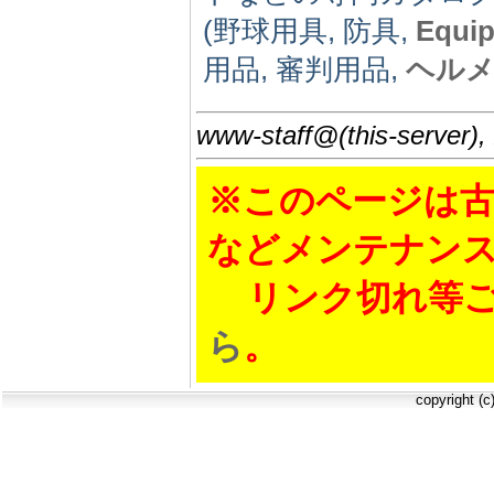
(野球用具, 防具,
Equi
用品, 審判用品,
ヘル
www-staff@(this-server),
※このページは古
などメンテナン
リンク切れ等ご
ら
。
copyright (c