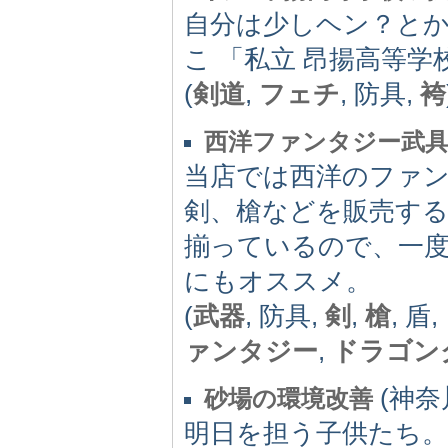
自分は少しヘン？と
こ 「私立 昂揚高等学
(
剣道
,
フェチ
, 防具,
袴
西洋ファンタジー武具
当店では西洋のファ
剣、槍などを販売す
揃っているので、一
にもオススメ。
(
武器
, 防具,
剣
,
槍
, 盾,
ァンタジー
,
ドラゴン
(神奈川
砂場の環境改善
明日を担う子供たち