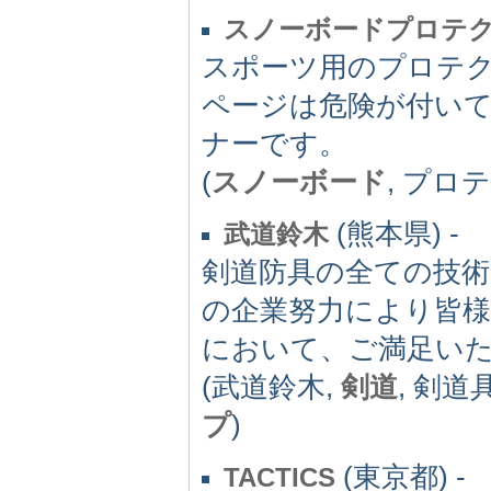
スノーボードプロテ
スポーツ用のプロテ
ページは危険が付い
ナーです。
(
スノーボード
, プロ
(熊本県) -
武道鈴木
剣道防具の全ての技術
の企業努力により皆
において、ご満足い
(武道鈴木,
剣道
, 剣道
プ
)
(東京都) -
TACTICS