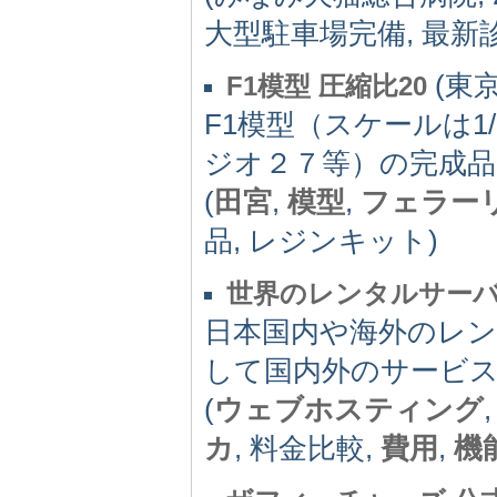
大型駐車場完備, 最新
(東京
F1模型 圧縮比20
F1模型（スケールは1
ジオ２７等）の完成
(
田宮
,
模型
,
フェラー
品, レジンキット)
世界のレンタルサー
日本国内や海外のレ
して国内外のサービ
(
ウェブホスティング
カ
, 料金比較,
費用
,
機