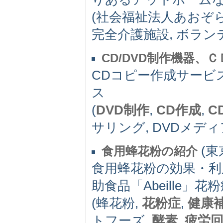
(社会福祉法人あおぞら
完全介護施設, ボラン
CD/DVD制作機器、
CDコピー作成サービ
ス
(
DVD制作
,
CD作成
,
C
サリング, DVDメディ
(東京
食用蜂花粉の紹介
食用蜂花粉の効果・利
助食品「Abeille」
(蜂花粉,
花粉症
,
健康
トフーズ,
酵素
,
疲労