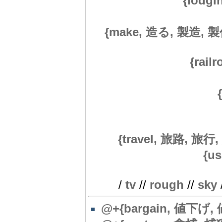
{lodg
{make, 造る, 製造, 製
{rail
{travel, 旅路, 旅行, 旅
{u
/
tv
//
rough
//
sky
@+{bargain, 値下げ,