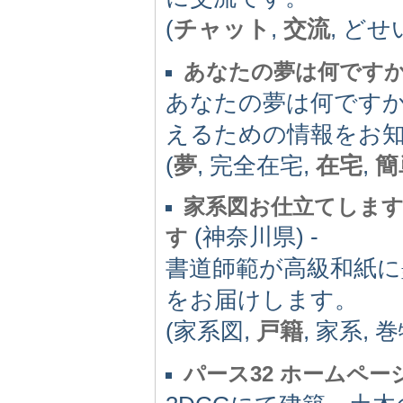
(
チャット
,
交流
, ど
あなたの夢は何です
あなたの夢は何です
えるための情報をお
(
夢
, 完全在宅,
在宅
,
簡
家系図お仕立てします
(神奈川県) -
す
書道師範が高級和紙に
をお届けします。
(家系図,
戸籍
, 家系, 
パース32 ホームペー