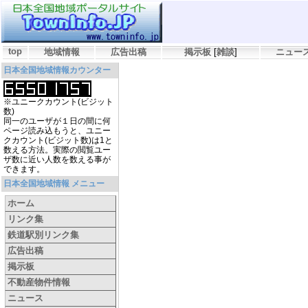
top
地域情報
広告出稿
掲示板
[
雑談
]
ニュー
日本全国地域情報カウンター
※ユニークカウント(ビジット
数)
同一のユーザが１日の間に何
ページ読み込もうと、ユニー
クカウント(ビジット数)は1と
数える方法。実際の閲覧ユー
ザ数に近い人数を数える事が
できます。
日本全国地域情報 メニュー
ホーム
リンク集
鉄道駅別リンク集
広告出稿
掲示板
不動産物件情報
ニュース