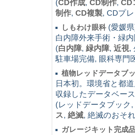
(
CD作成
,
CD制作
,
C
制作
,
CD複製
, CDプレ
(愛媛県) 
しもわけ眼科
白内障外来手術・緑内
(
白内障
,
緑内障
,
近視
駐車場完備, 眼科専門医
植物レッドデータブック
日本初。環境省と都道
収録したデータベース
(レッドデータブック
ス
,
絶滅
, 絶滅のおそれ
ガレージキット完成品