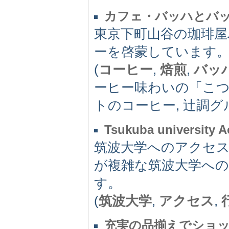
カフェ・バッハとバ
東京下町山谷の珈琲
ーを啓蒙しています
(
コーヒー
,
焙煎
,
バッ
ーヒー味わいの「こつ」
トのコーヒー, 辻調グ
Tsukuba university 
筑波大学へのアクセ
が複雑な筑波大学へ
す。
(
筑波大学
,
アクセス
,
充実の品揃えでショ