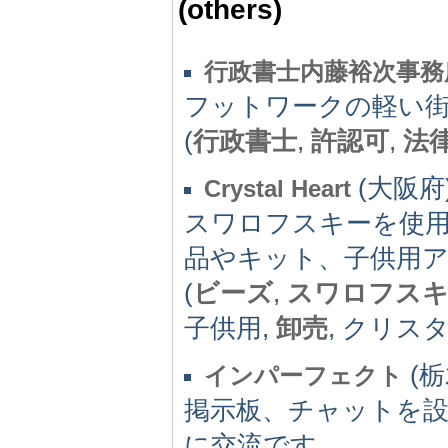
(others)
行政書士内藤裕次事務
フットワークの軽い
(
行政書士
,
許認可
,
法
(大阪府)
Crystal Heart
スワロフスキーを使
品やキット、子供用
(
ビーズ
,
スワロフス
子供用,
卸売
, クリス
(栃
インパーフェクト
掲示板、チャットを設
に交流です。