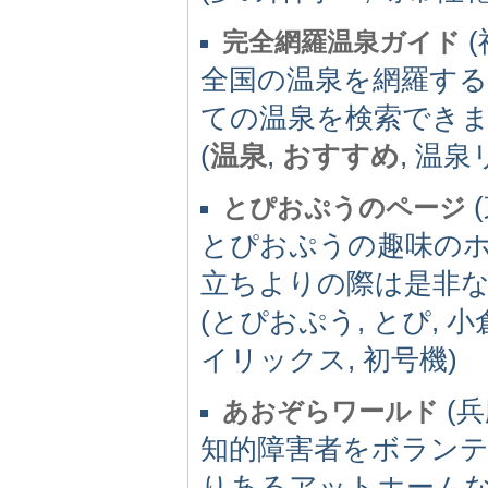
(
完全網羅温泉ガイド
全国の温泉を網羅す
ての温泉を検索でき
(
温泉
,
おすすめ
, 温泉
(
とぴおぷうのページ
とぴおぷうの趣味の
立ちよりの際は是非なに
(とぴおぷう, とぴ, 小
イリックス, 初号機)
(兵
あおぞらワールド
知的障害者をボラン
りあるアットホーム