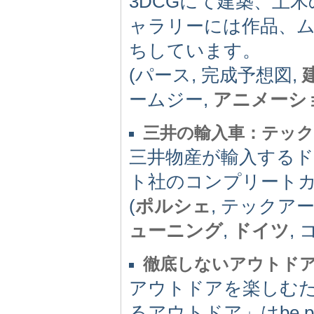
3DCGにて建築、土
ャラリーには作品、
ちしています。
(パース, 完成予想図,
ームジー,
アニメーシ
三井の輸入車：テッ
三井物産が輸入する
ト社のコンプリート
(
ポルシェ
, テックアー
ューニング
,
ドイツ
,
徹底しないアウトド
アウトドアを楽しむ
るアウトドア」はbe p