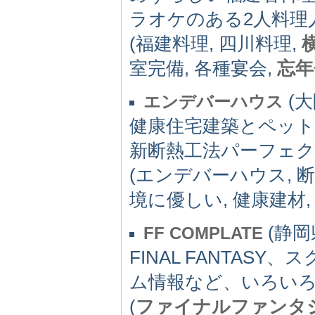
ラオケのある2人料理
(福建料理, 四川料理,
室完備, 各種宴会,
忘年
(大
エンデバーハウス
健康住宅建築とペッ
新断熱工法パーフェク
(エンデバーハウス, 断
境に優しい, 健康建材
(静岡県
FF COMPLATE
FINAL FANTA
ム情報など、いろい
(
ファイナルファンタ