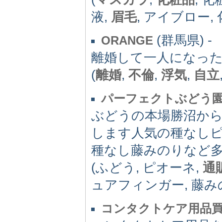
液,
眉毛
, アイブロー,
(群馬県) -
ORANGE
離婚して一人になっ
(
離婚
,
不倫
,
浮気
,
自立
パーフェクトぶどう
ぶどうの本場勝沼か
します人気の種なし
種なし藤みのりなど
(ふどう, ピオーネ,
通
ュアフィンガー, 藤み
コンタクトケア用品