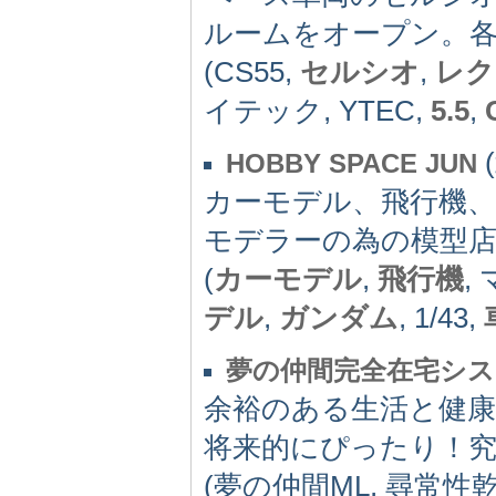
ルームをオープン。各
(CS55,
セルシオ
,
レク
イテック, YTEC,
5.5
,
(
HOBBY SPACE JUN
カーモデル、飛行機
モデラーの為の模型
(
カーモデル
,
飛行機
,
デル
,
ガンダム
, 1/43,
夢の仲間完全在宅シ
余裕のある生活と健
将来的にぴったり！
(夢の仲間ML, 尋常性