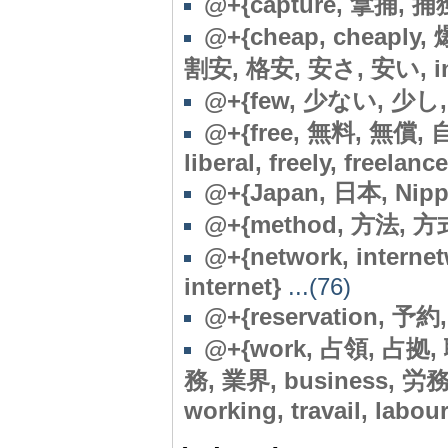
@+{capture, 拿捕, 捕
@+{cheap, cheapl
割安, 格安, 安さ, 安い, ine
@+{few, 少ない, 少し,
@+{free, 無料, 無償, 自
liberal, freely, freelan
@+{Japan, 日本, Nipp
@+{method, 方法, 方
@+{network, interne
internet}
...(76)
@+{reservation, 予約,
@+{work, 占領, 占拠, 職
務, 業界, business, 
working, travail, labour