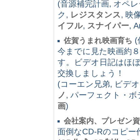
(音源補完計画, オペ
ク,
レジスタンス
, 
イフル
,
スナイパー
, 
(
佐賀うまれ映画育ち
今までに見た映画約８
す。ビデオ日記はほ
交換しましょう！
(コーエン兄弟, ビデ
ノ
, パーフェクト・ボ
画
)
会社案内、プレゼン資
面倒なCD-Rのコピ