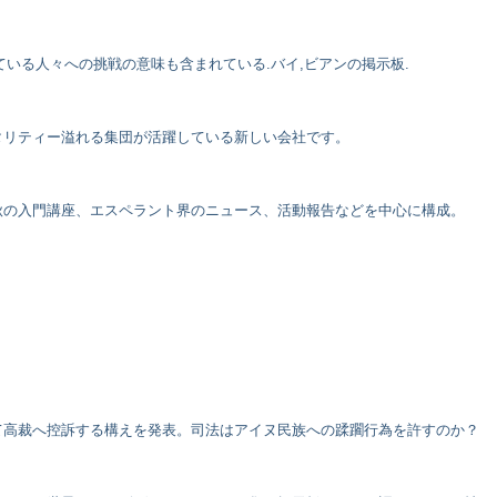
ている人々への挑戦の意味も含まれている.バイ,ビアンの掲示板.
タリティー溢れる集団が活躍している新しい会社です。
秋の入門講座、エスペラント界のニュース、活動報告などを中心に構成。
て高裁へ控訴する構えを発表。司法はアイヌ民族への蹂躙行為を許すのか？