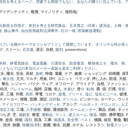
現在を考えるページ。啓蒙でも開放でもない、あなたの隣りに住んでいる、
アイデンティティ
,
蝦夷
,
マイノリティ
,
植民地
)
化創造を目指す、差別を考える研究集会。五木寛之（作家）講演会。人権・
啓発, 狭山事件, 仙台筋弛緩剤点滴事件, 石川一雄, 部落解放運動)
れている物やテーマをコンセプトとして展開しています。オリジナル性が高
ド
,
ストーン
, 石言葉,
原石
,
自然
, 鑑別,
powerstone
)
床材、静電気除去、電波遮蔽、介護安全、防音吸音、断熱省エネ、撥水、鞄
ットならではの本当のメーカー直販を是非ご利用ください。
防水
,
撥水
,
安全
,
床材
, 資材,
特価
,
遮蔽
,
ケア
,
健康
,
ショッピング
,
幼稚園
,
保
ル
, 耐久性,
丈夫
,
マルチ
,
用途
,
DIY
,
ユニット
,
ベランダ
,
押し入れ
,
防湿
,
天然
,
養生
,
レジャー
,
バイク
,
ウェア
,
オフロード
,
アウトドア
,
自然
,
ファッショ
幼児
, プレイルーム,
臨時
,
店舗
,
老人
, 水遊び,
滑り
, 転倒,
裸
,
頭
,
打撲
, 骨折,
床
,
工場
,
作業
, 高所,
帯電
,
コロナ
, 放電, ブリード, 塩ビ, 塩化ビニール,
破壊
スメーカー
,
情報
,
医療
,
測定
, 誤作動, デシベル,
ピンホール
,
カーテン
,
ウッ
, マイカフロアー, パッチングデッキ,
アカシア
, ペルポック, ゲロンガン, 
 指定工場,
工場
, 入手困難,
通販
,
通信販売
, ホームセンター,
製品
,
供給
,
ネッ
つらぎ
,
芝
, 遊戯室,
教室
, 運動会, マット, 老人ホーム, 保温,
消防
,
携帯電話
,
身
,
放浪
,
徘徊
, 識別,
防具
,
工事
, 保護具, 安全帯, ベスト,
標識
,
保安
,
警備
,
警
具,
洗浄
,
除菌
, 除菌洗浄剤,
殺菌
,
衛生
,
抗菌
,
ホテル
,
レストラン
, 制電スリッ