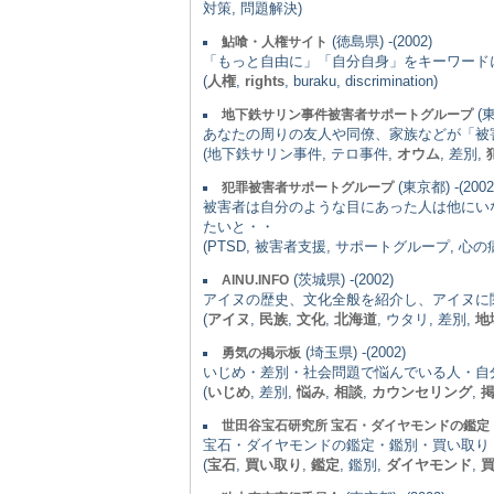
対策, 問題解決)
(徳島県) -(2002)
鮎喰・人権サイト
「もっと自由に」「自分自身」をキーワード
(
人権
,
rights
, buraku, discrimination)
(東
地下鉄サリン事件被害者サポートグループ
あなたの周りの友人や同僚、家族などが「被
(地下鉄サリン事件, テロ事件,
オウム
, 差別,
(東京都) -(2002
犯罪被害者サポートグループ
被害者は自分のような目にあった人は他にい
たいと・・
(PTSD, 被害者支援, サポートグループ, 心
(茨城県) -(2002)
AINU.INFO
アイヌの歴史、文化全般を紹介し、アイヌに
(
アイヌ
,
民族
,
文化
,
北海道
, ウタリ, 差別,
地
(埼玉県) -(2002)
勇気の掲示板
いじめ・差別・社会問題で悩んでいる人・自
(
いじめ
, 差別,
悩み
,
相談
,
カウンセリング
,
世田谷宝石研究所 宝石・ダイヤモンドの鑑定
宝石・ダイヤモンドの鑑定・鑑別・買い取り
(
宝石
,
買い取り
,
鑑定
, 鑑別,
ダイヤモンド
,