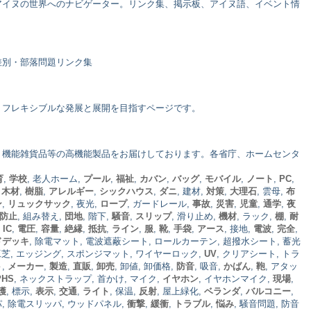
アイヌの世界へのナビゲーター。リンク集、掲示板、アイヌ語、イベント情
差別・部落問題リンク集
くフレキシブルな発展と展開を目指すページです。
、機能雑貨品等の高機能製品をお届けしております。各省庁、ホームセンタ
育
,
学校
, 老人ホーム,
プール
,
福祉
,
カバン
,
バッグ
,
モバイル
,
ノート
,
PC
,
,
木材
,
樹脂
,
アレルギー
,
シックハウス
,
ダニ
, 建材,
対策
,
大理石
, 雲母,
布
ン
,
リュックサック
, 夜光,
ロープ
, ガードレール,
事故
,
災害
,
児童
,
通学
,
夜
防止
, 組み替え,
団地
, 階下,
騒音
,
スリップ
, 滑り止め,
機材
, ラック,
棚
,
耐
,
IC
,
電圧
,
容量
,
絶縁
,
抵抗
,
ライン
,
服
,
靴
,
手袋
,
アース
, 接地,
電波
,
完全
,
ドデッキ
, 除電マット, 電波遮蔽シート, ロールカーテン, 超撥水シート, 蓄光
人工芝, エッジング, スポンジマット, ワイヤーロック,
UV
, クリアシート, トラ
ト
,
メーカー
,
製造
,
直販
,
卸売
, 卸値, 卸価格,
防音
, 吸音,
かばん
,
鞄
, アタッ
PHS
, ネックストラップ, 首かけ, マイク,
イヤホン
, イヤホンマイク,
現場
,
護
, 標示,
表示
,
交通
,
ライト
, 保温,
反射
, 屋上緑化,
ベランダ
,
バルコニー
,
パ, 除電スリッパ, ウッドパネル,
衝撃
,
緩衝
,
トラブル
,
悩み
, 騒音問題, 防音