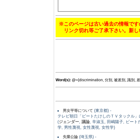
※このページは古い過去の情報です
リンク切れ等ご了承下さい。新し
Word(s):
@
={discrimination, 分別, 被差別, 識別,
(東京都) -
男女平等について
テレビ朝日「ビートたけしのＴＶタックル」
(
ジェンダー
,
議論
, 辛淑玉, 田嶋陽子, ビー
学, 男性蔑視, 女性蔑視, 女性学)
(埼玉県) -
失業公論