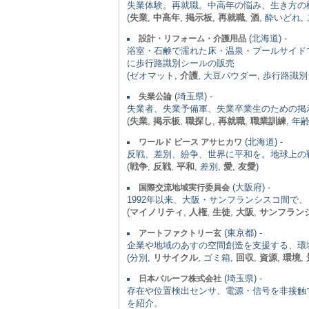
失業体験。再就職。中高年の悩み、生き方の
(
失業
,
中高年
,
掲示板
,
再就職
,
酒
, 酔いどれ,
(北海道) -
設計・リフォーム・介護用品
浴室・石鹸で濡れた床・温泉・プールサイド
に歩行路識別シールの販売
(ゼオマット,
介護
, 大豆パウダー, 歩行路識
(埼玉県) -
失業公論
失業者、失業予備軍、失業卒業生のための掲
(
失業
,
掲示板
,
職探し
,
再就職
,
職業訓練
, 年
(北海道) -
ワールド ピース アサヒカワ
反戦、差別、紛争、世界に平和を。地球上の
(
戦争
,
反戦
,
平和
, 差別,
愛
,
友愛
)
(大阪府) -
国際交流地域実行委員会
1992年以来、大阪・サンフランシスコ間
(
マイノリティ
,
人権
,
生徒
,
大阪
,
サンフラン
(東京都) -
アートファクトリー玄
企業や地域のあすの空間創造を支援する、環
(分別,
リサイクル
, ゴミ箱,
回収
,
資源
,
環境
,
(埼玉県) -
日本バルーフ株式会社
存在や位置検出センサ、電源・信号を非接触
を紹介。