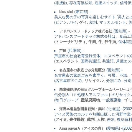
(非接触, 存在有無検知, 近接スイッチ, 信号伝
(東京都) -
bleu ciel
美人な男の子の写真を楽しむサイト.[美人と
(ビアン, バイ,
ゲイ
, 差別, マッカルモント, 
(愛知県) -
アドバンスフードテック株式会社
アドバンスフードテック株式会社は、食品工
(
トレーサビリティ
,
牛肉
,
牛
,
狂牛病
, 個体識
(兵庫県) -
芦屋
芦屋市の社会教育登録団体。エスペラントの
(
エスペラント
, 国際共通語, 共通語, 芦屋エ
(愛知県) -
名古屋市の家庭ごみ分別区分
名古屋市の家庭ごみを素早く、可燃、不燃、
(名古屋市のごみ,
リサイクル
, 分別ごみ, 分
廃棄物処理の毎日グループホームページへよ
缶分別＆ゴミ処理＆アスファルトのリサイク
(毎日グル－プ,
産業廃棄物
, 一般廃棄物,
ゴミ
(北海道) -(2002
河野本道差別図書裁判・棄却
アイヌ民族のカルテを無断出版した河野本道
(
アイヌ
,
先住民族
,
裁判
,
人権
, 差別, 復刻資
(愛知県) -(2002
Ainu puyarA（アイヌの窓）