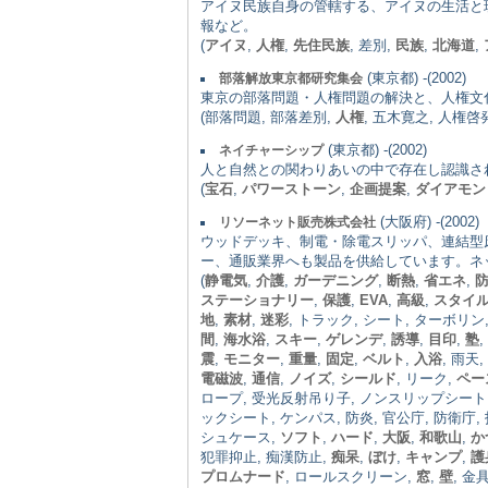
アイヌ民族自身の管轄する、アイヌの生活と
報など。
(
アイヌ
,
人権
,
先住民族
, 差別,
民族
,
北海道
,
(東京都) -(2002)
部落解放東京都研究集会
東京の部落問題・人権問題の解決と、人権文
(部落問題, 部落差別,
人権
, 五木寛之, 人権
(東京都) -(2002)
ネイチャーシップ
人と自然との関わりあいの中で存在し認識さ
(
宝石
,
パワーストーン
,
企画提案
,
ダイアモン
(大阪府) -(2002)
リソーネット販売株式会社
ウッドデッキ、制電・除電スリッパ、連結型
ー、通販業界へも製品を供給しています。ネ
(
静電気
,
介護
,
ガーデニング
,
断熱
,
省エネ
,
ステーショナリー
,
保護
,
EVA
,
高級
,
スタイ
地
,
素材
,
迷彩
, トラック, シート, ターボリン
間
,
海水浴
,
スキー
,
ゲレンデ
,
誘導
,
目印
,
塾
,
震
,
モニター
,
重量
,
固定
,
ベルト
,
入浴
, 雨天,
電磁波
,
通信
,
ノイズ
,
シールド
, リーク,
ペー
ロープ, 受光反射吊り子, ノンスリップシート
ックシート, ケンパス, 防炎, 官公庁, 防衛庁,
シュケース,
ソフト
,
ハード
,
大阪
,
和歌山
,
か
犯罪抑止, 痴漢防止,
痴呆
,
ぼけ
,
キャンプ
,
護
プロムナード
, ロールスクリーン,
窓
,
壁
, 金