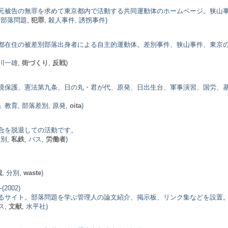
元被告の無罪を求めて東京都内で活動する共同運動体のホームページ。狭山
, 部落問題,
犯罪
, 殺人事件, 誘拐事件)
都在住の被差別部落出身者による自主的運動体。差別事件、狭山事件、東京
石川一雄,
街づくり
,
反戦
)
境保護、憲法第九条、日の丸・君が代、原発、日出生台、軍事演習、国労、
」教育, 部落差別, 原発,
oita
)
合を脱退しての活動です。
差別,
私鉄
, バス,
労働者
)
。
我
, 分別,
waste
)
(2002)
るサイト。部落問題を学ぶ管理人の論文紹介、掲示板、リンク集などを設置
ス,
文献
, 水平社)