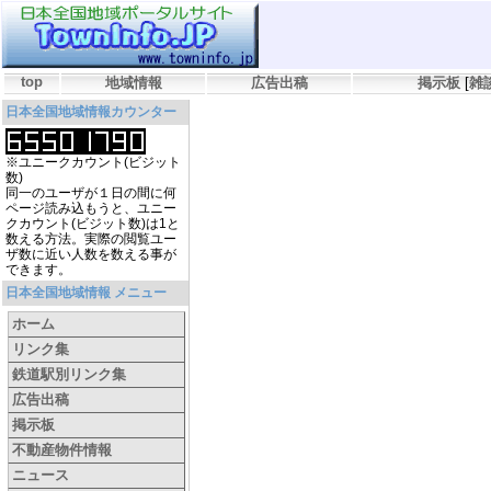
top
地域情報
広告出稿
掲示板
[
雑
日本全国地域情報カウンター
※ユニークカウント(ビジット
数)
同一のユーザが１日の間に何
ページ読み込もうと、ユニー
クカウント(ビジット数)は1と
数える方法。実際の閲覧ユー
ザ数に近い人数を数える事が
できます。
日本全国地域情報 メニュー
ホーム
リンク集
鉄道駅別リンク集
広告出稿
掲示板
不動産物件情報
ニュース