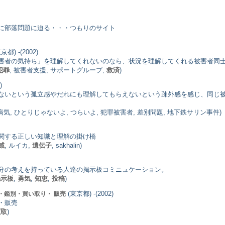
に部落問題に迫る・・・つもりのサイト
京都) -(2002)
害者の気持ち」を理解してくれないのなら、状況を理解してくれる被害者同
犯罪
, 被害者支援, サポートグループ,
救済
)
)
ないという孤立感やだれにも理解してもらえないという疎外感を感じ、同じ
の病気, ひとりじゃないよ, つらいよ, 犯罪被害者, 差別問題, 地下鉄サリン事件)
関する正しい知識と理解の掛け橋
域
, ルイカ,
遺伝子
, sakhalin)
分の考えを持っている人達の掲示板コミニュケーション。
掲示板
,
勇気
,
知恵
,
投稿
)
(東京都) -(2002)
・鑑別・買い取り・ 販売
・販売
買取
)