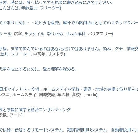
模索。時には、酔っ払ってでも気楽に書き込みにきてください。
 こんばんは, 年齢差別, フリーター)
での滑り止めに・・足ピタを販売。屋外での転倒防止としてのステップラバ
別シール,
浴室
, ラブタイル, 滑り止め, ゴムの床材,
バリアフリー
)
示板。失業で悩んでいるのはあなただけではありません。悩み、グチ、情報
齢差別, フリーター,
中高年
,
リストラ
)
戦争を阻止するために、愛と理解を深める。
で、日米マイノリティ交流、ホームステイを学校・家庭・地域の連携で取り組ん
シスコ
,
ホームステイ
,
国際交流
,
草の根
,
高校生
,
roots
)
境と景観に関する総合コンサルティング
景観
,
アート
)
で供給・伝送するリモートシステム、識別管理用IDシステム、自動着脱用マ