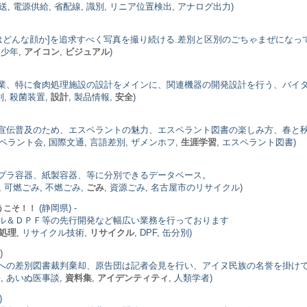
送, 電源供給, 省配線, 識別, リニア位置検出, アナログ出力)
はどんな顔か]を追求すべく写真を撮り続ける.差別と区別のごちゃまぜになっ
美少年,
アイコン
,
ビジュアル
)
業、特に食肉処理施設の設計をメインに、関連機器の開発設計を行う、バイ
別, 殺菌装置,
設計
, 製品情報,
安全
)
宣伝普及のため、エスペラントの魅力、エスペラント図書の楽しみ方、春と
スペラント会, 国際文通, 言語差別, ザメンホフ,
生涯学習
, エスペラント図書)
プラ容器、紙製容器、等に分別できるデータベース。
別, 可燃ごみ, 不燃ごみ,
ごみ
, 資源ごみ, 名古屋市のリサイクル)
(静岡県) -
うこそ！！
ル＆ＤＰＦ等の先行開発など幅広い業務を行っております
処理
, リサイクル技術,
リサイクル
, DPF, 缶分別)
)
への差別図書裁判棄却、原告団は記者会見を行い、アイヌ民族の名誉を掛け
料, あいぬ医事談,
資料集
,
アイデンティティ
, 人類学者)
)