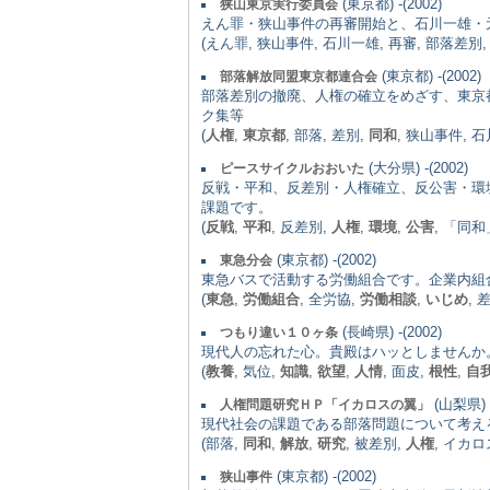
(東京都) -(2002)
狭山東京実行委員会
えん罪・狭山事件の再審開始と、石川一雄・
(えん罪, 狭山事件, 石川一雄, 再審, 部落差別
(東京都) -(2002)
部落解放同盟東京都連合会
部落差別の撤廃、人権の確立をめざす、東京
ク集等
(
人権
,
東京都
, 部落, 差別,
同和
, 狭山事件, 
(大分県) -(2002)
ピースサイクルおおいた
反戦・平和、反差別・人権確立、反公害・環
課題です。
(
反戦
,
平和
, 反差別,
人権
,
環境
,
公害
, 「同和
(東京都) -(2002)
東急分会
東急バスで活動する労働組合です。企業内組
(
東急
,
労働組合
, 全労協,
労働相談
,
いじめ
, 
(長崎県) -(2002)
つもり違い１０ヶ条
現代人の忘れた心。貴殿はハッとしませんか
(
教養
, 気位,
知識
,
欲望
,
人情
, 面皮,
根性
,
自
(山梨県) -
人権問題研究ＨＰ「イカロスの翼」
現代社会の課題である部落問題について考え
(部落,
同和
,
解放
,
研究
, 被差別,
人権
, イカロ
(東京都) -(2002)
狭山事件