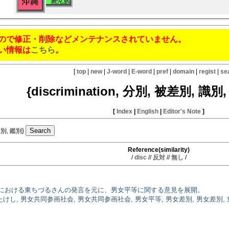
ので修正・削除などメンテナンスされていません。
い情報は
こちら
。
[
top
|
new
|
J-word
|
E-word
|
pref
|
domain
|
regist
|
se
{discrimination, 分別, 被差別, 識別
[
Index
|
English
|
Editor's Note
]
 差別, 鑑別}
Reference(similarity)
/
disc
//
反対
//
無し
/
における東ちづるさんの発言を元に、男女平等に関する意見を展開。
トたけし, 男女共同参画社会, 男女共同参画社会, 男女平等, 男女差別, 男女差別, 