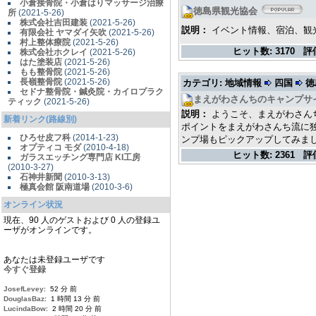
小倉接骨院・小倉はりマッサージ治療
徳島県観光協会
所
(2021-5-26)
株式会社吉田建装
(2021-5-26)
説明：
イベント情報、宿泊、観
有限会社 ヤマダイ矢吹
(2021-5-26)
村上整体療院
(2021-5-26)
ヒット数:
3170
評
株式会社ホクレイ
(2021-5-26)
はた塗装店
(2021-5-26)
もも整骨院
(2021-5-26)
長嶺整骨院
(2021-5-26)
カテゴリ: 地域情報
四国
徳
セドナ整骨院・鍼灸院・カイロプラク
まえがわさんちのキャンプサ
ティック
(2021-5-26)
説明：
ようこそ、まえがわさん
新着リンク(路線別)
ポイントをまえがわさんち流に
ひろせ皮フ科
(2014-1-23)
ンプ場もピックアップしてみまし.
オプティコ モダ
(2010-4-18)
ヒット数:
2361
評
ガラスエッチング専門店 KI工房
(2010-3-27)
石神井新聞
(2010-3-13)
極真会館 阪南道場
(2010-3-6)
オンライン状況
現在、90 人のゲストおよび 0 人の登録ユ
ーザがオンラインです。
あなたは未登録ユーザです
今すぐ登録
JosefLevey
: 52 分 前
DouglasBaz
: 1 時間 13 分 前
LucindaBow
: 2 時間 20 分 前