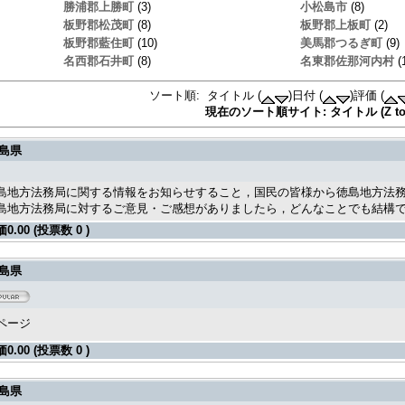
勝浦郡上勝町
(3)
小松島市
(8)
板野郡松茂町
(8)
板野郡上板町
(2)
板野郡藍住町
(10)
美馬郡つるぎ町
(9)
名西郡石井町
(8)
名東郡佐那河内村
(
ソート順: タイトル (
)日付 (
)評価 (
現在のソート順サイト: タイトル (Z to 
島県
島地方法務局に関する情報をお知らせすること，国民の皆様から徳島地方法
島地方法務局に対するご意見・ご感想がありましたら，どんなことでも結構
価
0.00 (投票数 0 )
島県
ページ
価
0.00 (投票数 0 )
島県