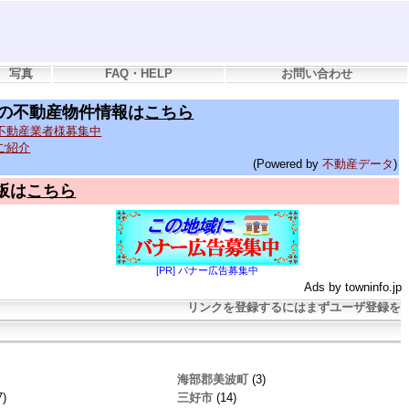
写真
FAQ・HELP
お問い合わせ
の不動産物件情報は
こちら
不動産業者様募集中
ご紹介
(Powered by
不動産データ
)
板は
こちら
[PR] バナー広告募集中
Ads by towninfo.jp
リンクを登録するにはまずユーザ登録を
海部郡美波町
(3)
7)
三好市
(14)