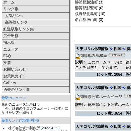
ホーム
勝浦郡勝浦町
(3)
那賀郡那賀町
(6)
リンク集
板野郡北島町
(10)
人気リンク
名西郡神山町
(3)
高評価リンク
鉄道駅別リンク集
広告出稿
掲示板
カテゴリ: 地域情報
四国
徳
ニュース
徳島地方法務局
FAQ
説明：
このホームページは，徳
投票
ことを目的としています。 徳
お問い合わせ
ヒット数:
2084
評
お天気ガイド
Gallery
カテゴリ: 地域情報
四国
徳
過去のリンク集
徳島県公式ホームページ
最新のニュース
最新のニュース記事は：
説明：
徳島県による公式ホーム
今、話題のネコカフェオーナーにすぐに
なりたい方へ朗報！
ヒット数:
3654
評
新着リンク(市区町村別)
カテゴリ: 地域情報
四国
徳
株式会社坂井製作所
(2022-4-29)