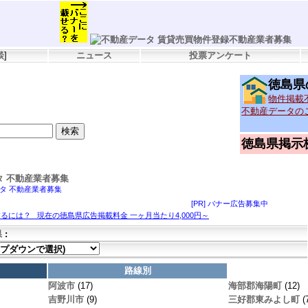
談
]
ニュース
投票アンケート
徳島県
物件掲載
不動産データの
徳島県掲示
データ 不動産業者募集
[PR] バナー広告募集中
するには？ 現在の徳島県広告掲載料金 一ヶ月当たり4,000円～
県
:
路線別
阿波市
(17)
海部郡海陽町
(12)
吉野川市
(9)
三好郡東みよし町
(