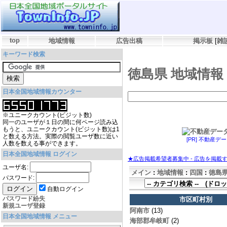
top
地域情報
広告出稿
掲示板
[
雑
キーワード検索
徳島県 地域情報
日本全国地域情報カウンター
※ユニークカウント(ビジット数)
同一のユーザが１日の間に何ページ読み込
もうと、ユニークカウント(ビジット数)は1
と数える方法。実際の閲覧ユーザ数に近い
[PR] 不動産
人数を数える事ができます。
日本全国地域情報 ログイン
★広告掲載希望者募集中 - 広告を掲載
ユーザ名:
メイン
:
地域情報
:
四国
:
徳島
パスワード:
自動ログイン
パスワード紛失
市区町村別
新規ユーザ登録
阿南市
(13)
日本全国地域情報 メニュー
海部郡牟岐町
(2)