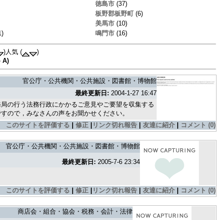
徳島市
(37)
板野郡板野町
(6)
美馬市
(10)
1)
鳴門市
(16)
)人気 (
)
A)
官公庁・公共機関・公共施設・図書館・博物館
最終更新日:
2004-1-27 16:47
務局の行う法務行政にかかるご意見やご要望を収集する
ですので，みなさんの声をお聞かせください。
このサイトを評価する
|
修正
|
リンク切れ報告
|
友達に紹介
|
コメント (0)
官公庁・公共機関・公共施設・図書館・博物館
最終更新日:
2005-7-6 23:34
このサイトを評価する
|
修正
|
リンク切れ報告
|
友達に紹介
|
コメント (0)
商店会・組合・協会・税務・会計・法律