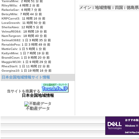
YaniraMine
: 2 時間 51 分 前
RileyWilla
: 4 時間 2 分 前
メイン
:
地域情報
:
四国
:
徳島県
RafaelaGar
: 6 時間 7 分 前
BetsyMilte
: 7 時間 44 分 前
KRPCarrol3
: 11 時間 16 分 前
LoraGreenh
: 11 時間 50 分 前
SheilaAtwo
: 12 時間 5 分 前
VelmaR0364
: 18 時間 19 分 前
NamTurgeon
: 18 時間 40 分 前
Selma63682
: 1 日 3 時間 35 分 前
RenaldoPea
: 1 日 3 時間 49 分 前
MattieCalv
: 1 日 5 時間 1 分 前
KatlynMine
: 1 日 7 時間 19 分 前
BrandiCoun
: 1 日 9 時間 20 分 前
MaggieW130
: 1 日 9 時間 29 分 前
RheaStarli
: 1 日 11 時間 22 分 前
Georgina10
: 1 日 19 時間 16 分 前
日本全国地域情報サイト情報
当サイトを推薦する
日本全国地域情報
不動産データ