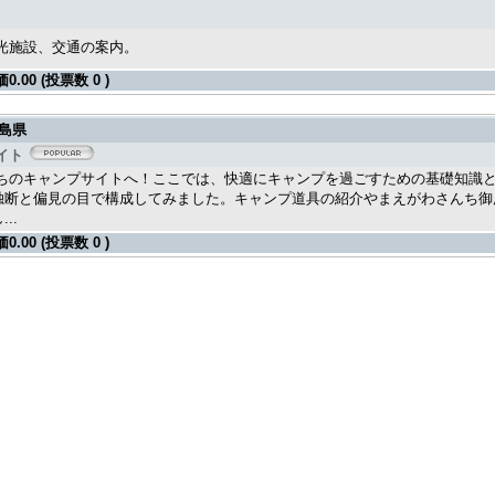
光施設、交通の案内。
価
0.00 (投票数 0 )
島県
イト
ちのキャンプサイトへ！ここでは、快適にキャンプを過ごすための基礎知識
独断と偏見の目で構成してみました。キャンプ道具の紹介やまえがわさんち御
..
価
0.00 (投票数 0 )