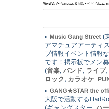
Word(s):
@
={gangster, 暴力団, やくざ, Yakuza, ma
(
Music Gang Street
アマチュアアーティ
ブ情報イベント情報
です！掲示板でメン
(
音楽
,
バンド
,
ライブ
ロック
,
カラオケ
,
PU
GANG★STAR the offic
大阪で活動するHadRock H
(ギャングスター,
ハ