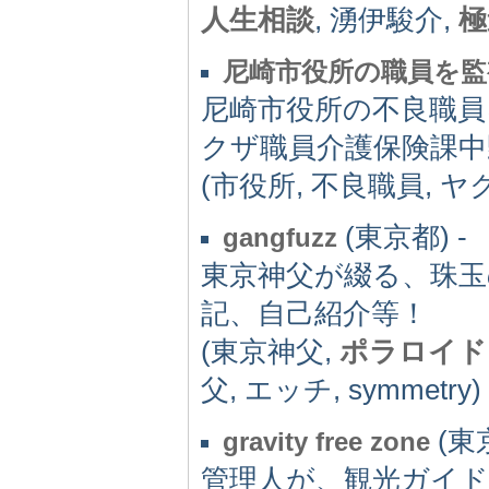
人生相談
, 湧伊駿介,
極
尼崎市役所の職員を監
尼崎市役所の不良職員
クザ職員介護保険課中
(市役所, 不良職員, ヤ
(東京都) -
gangfuzz
東京神父が綴る、珠玉
記、自己紹介等！
(東京神父,
ポラロイド
父, エッチ, symmetry)
(東京
gravity free zone
管理人が、観光ガイ