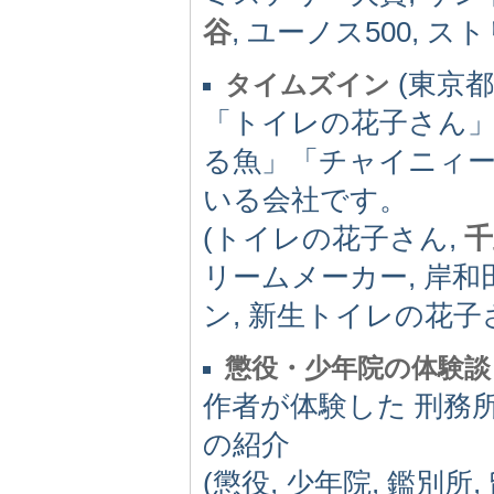
谷
, ユーノス500, 
(東京都) 
タイムズイン
「トイレの花子さん
る魚」「チャイニィ
いる会社です。
(トイレの花子さん,
千
リームメーカー, 岸和
ン, 新生トイレの花子
懲役・少年院の体験談
作者が体験した 刑務
の紹介
(懲役, 少年院, 鑑別所,