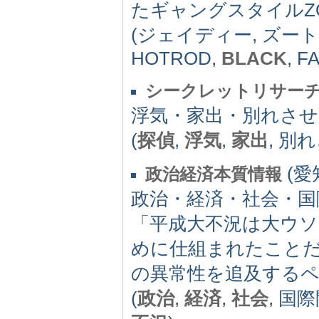
たギャングスタイルZOO
(ジェイディー, ズート
HOTROD,
BLACK
, F
シークレットリサー
浮気・家出・別れさせ
(
探偵
,
浮気
,
家出
, 別
(愛知
政治経済本質情報
政治・経済・社会・国
「平成大不況は大ウ
めに仕組まれたこと
の異常性を追及する
(
政治
,
経済
,
社会
, 国