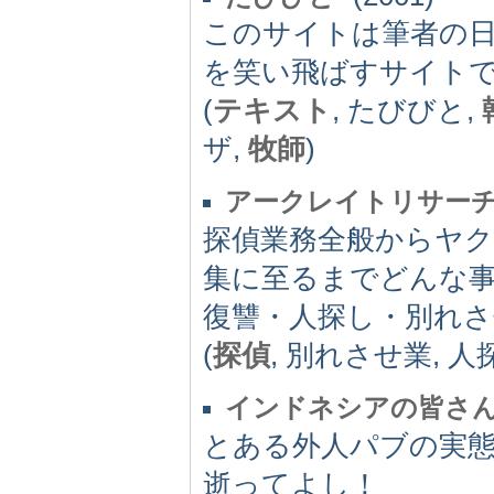
このサイトは筆者の
を笑い飛ばすサイト
(
テキスト
, たびびと,
ザ,
牧師
)
アークレイトリサー
探偵業務全般からヤク
集に至るまでどんな事
復讐・人探し・別れ
(
探偵
, 別れさせ業, 人
インドネシアの皆さ
とある外人パブの実
逝ってよし！