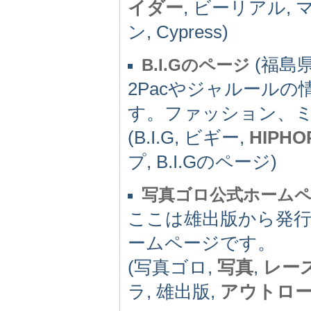
イダー
, ビーリアル,
ン, Cypress)
(福島県)
B.I.Gのページ
2Pacやジャルール
す。ファッション、
(B.I.G, ビギー,
HIPHO
プ, B.I.Gのページ)
写真ゴロ公式ホーム
ここは雄出版から発
ームページです。
(写真ゴロ,
写真
,
レー
ラ, 雄出版,
アウトロ