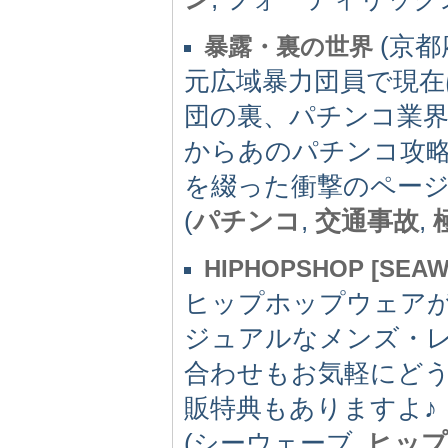
(京都府
暴露・裏の世界
元広域暴力団員で現在
団の裏、パチンコ業界
からあのパチンコ攻
を綴った衝撃のペー
(
パチンコ
,
交通事故
,
HIPHOPSHOP [SEAW
ヒップホップウェア
ジュアルなメンズ・
合わせもお気軽にど
販特典もありますよ♪
(シーウェーブ,
ヒップ