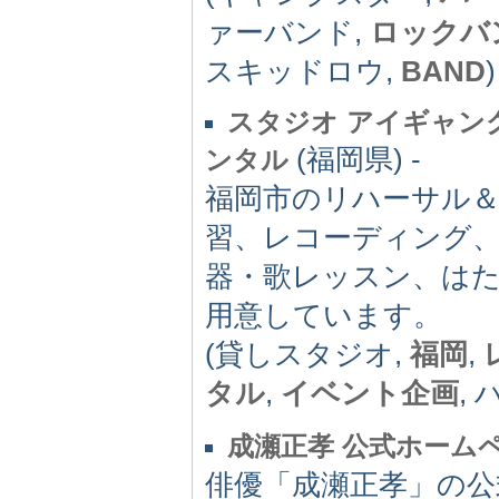
ァーバンド,
ロックバ
スキッドロウ,
BAND
)
スタジオ アイギャン
(福岡県) -
ンタル
福岡市のリハーサル
習、レコーディング
器・歌レッスン、は
用意しています。
(貸しスタジオ,
福岡
,
タル
,
イベント企画
,
成瀬正孝 公式ホーム
俳優「成瀬正孝」の