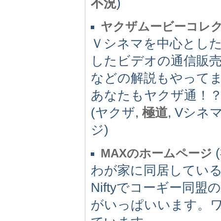
不況
)
ヤクザムービーコレ
Ｖシネマを中心とし
したビデオの通信販
などの解説もやって
あなたもヤクザ通！
(ヤクザ,
極道
, Vシネマ
ジ)
(
MAXのホームページ
わが家に同居してい
Niftyでコーギー
がいっぱいいます。