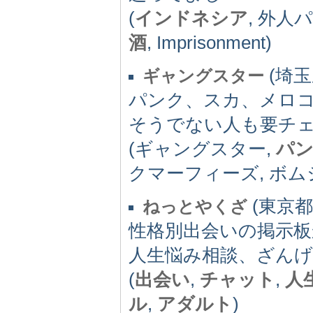
(
インドネシア
, 外人
酒
, Imprisonment)
(埼玉県
ギャングスター
パンク、スカ、メロ
そうでない人も要チ
(ギャングスター,
パ
クマーフィーズ, ボ
(東京都) 
ねっとやくざ
性格別出会いの掲示
人生悩み相談、ざんげ
(
出会い
,
チャット
,
人
ル
,
アダルト
)