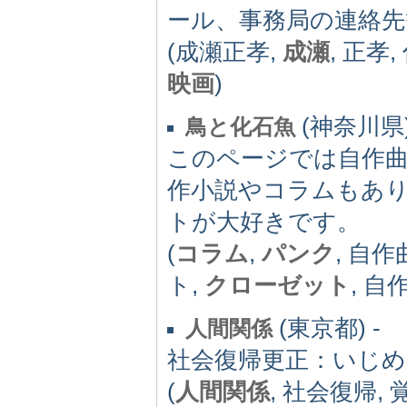
ール、事務局の連絡先
(成瀬正孝,
成瀬
, 正孝
映画
)
(神奈川県)
鳥と化石魚
このページでは自作
作小説やコラムもあ
トが大好きです。
(
コラム
,
パンク
, 自
ト,
クローゼット
, 自
(東京都) -
人間関係
社会復帰更正：いじめ
(
人間関係
, 社会復帰,