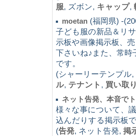
服
, ズボン,
キャップ
,
(福岡県) -(20
moetan
子ども服の新品＆リサ
示板や画像掲示板、
下さいね♪また、常時
です。
(シャーリーテンプル,
ル
,
テナント
,
買い取
ネット告発、本音でト
様々な事について、
込んだりする掲示板
(
告発
, ネット告発,
掲