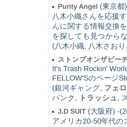
(東京都) 
Purity Angel
八木小織さんを応援
んに関する情報交換
を探しても見つから
(八木小織, 八木さおり
ストンプオンザビー
It's Trash Rockin' Wo
FELLOW'SのページStom
(銀河ギャング,
フェロ
パンク,
トラッシュ
,
(大阪府) -(2
J.D SUIT
アメリカ20-50年代