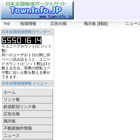
top
地域情報
広告出稿
掲示板
[
雑談
]
ニュー
日本全国地域情報カウンター
※ユニークカウント(ビジット
数)
同一のユーザが１日の間に何
ページ読み込もうと、ユニー
クカウント(ビジット数)は1と
数える方法。実際の閲覧ユー
ザ数に近い人数を数える事が
できます。
日本全国地域情報 メニュー
ホーム
リンク集
鉄道駅別リンク集
広告出稿
掲示板
不動産物件情報
ニュース