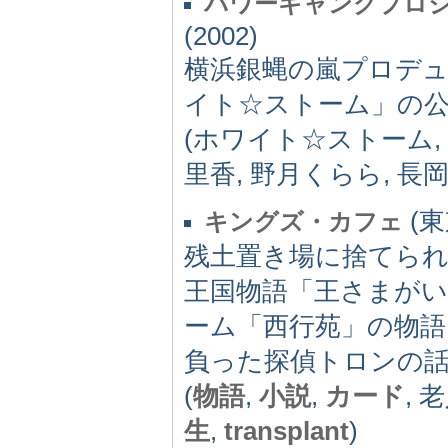
パワーギャングプロジ
(2002)
横浜銀蝿の嵐プロデュ
イト☆ストーム」の
(ホワイト☆ストーム,
里香, 野月くらら, 長岡
(東京
キングズ・カフェ
残土置き場に捨てられ
王国物語「王さまが
ーム「西行苑」の物
負った探偵トロンの
(
物語
,
小説
,
カード
, 
生
,
transplant
)