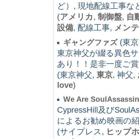
ど）, 現地配線工事
(
アメリカ
,
制御盤
,
自
設備
, 配線工事,
メン
(東京都
ギャングファズ
東京神父が綴る異色サ
あり！！是非一度ご賞
(東京神父,
東京
, 神父,
love
)
We Are SoulAssassi
CypressHill及びS
によるお勧め映画の
(サイプレス,
ヒップ