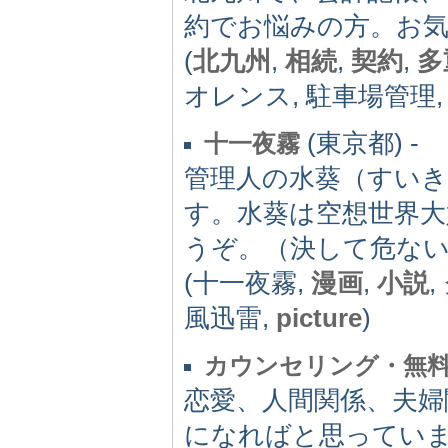
約でお悩みの方。お
(
北九州
,
相続
,
契約
,
多
オレンス, 駐車場管理
(東京都) -
十一夜霧
管理人の水葵（すい
す。水葵は空想世界
うぞ。（決して危な
(十一夜霧,
漫画
,
小説
,
風迅雷,
picture
)
カウンセリング・無
恋愛、人間関係、夫婦
になればと思ってい