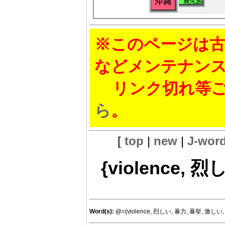
※このページは古
などメンテナン
リンク切れ等ご
ら
。
[
top
|
new
|
J-wor
{violence, 烈
Word(s):
@
={violence, 烈しい, 暴力, 暴挙, 激しい, v