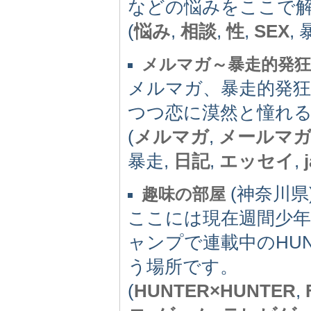
などの悩みをここで
(
悩み
,
相談
,
性
,
SEX
,
メルマガ～暴走的発狂
メルマガ、暴走的発狂
つつ恋に漠然と憧れる
(
メルマガ
,
メールマ
暴走,
日記
,
エッセイ
,
(神奈川県) 
趣味の部屋
ここには現在週間少
ャンプで連載中のHUNT
う場所です。
(
HUNTER×HUNTER
,