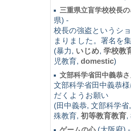
三重県立盲学校校長の
県) -
校長の強盗というシ
まりました。署名を
(暴力,
いじめ
,
学校教
児教育,
domestic
)
文部科学省田中義恭さ
文部科学省田中義恭様
だくようお願い
(田中義恭, 文部科学省
殊教育,
初等教育教育
,
(大阪府) -
ゲームの心