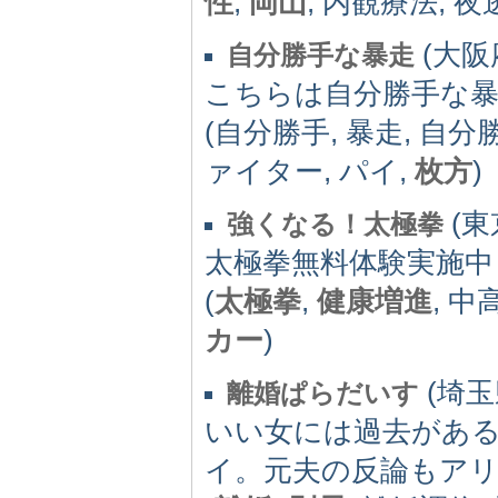
性
,
岡山
, 内観療法, 夜
(大阪府)
自分勝手な暴走
こちらは自分勝手な
(自分勝手, 暴走, 自
ァイター, パイ,
枚方
)
(東京
強くなる！太極拳
太極拳無料体験実施中
(
太極拳
,
健康増進
, 
カー
)
(埼玉県
離婚ぱらだいす
いい女には過去があ
イ。元夫の反論もア