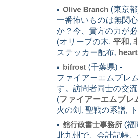
(東京都)
Olive Branch
一番怖いものは無関
か？今、貴方の力が
(オリーブの木,
平和
,
ステッカー配布,
heart
(千葉県) -
bifrost
ファイアーエムブレ
す。訪問者同士の交
(
ファイアーエムブレ
火の剣, 聖戦の系譜, ト
(福岡
舘行政書士事務所
北九州で、会計記帳、