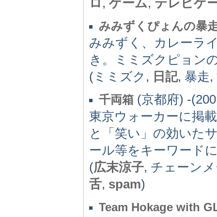
ロ
,
ゲーム
,
テレビゲ
みみずくぴょんの暴
みみずく、カレーラ
き。ミミズクピョン
(ミミズク,
日記
, 暴走,
(京都府) -(200
千両箱
東京ウォーカーに掲
と「笑い」の効いた
ール等をキーワード
(
広末涼子
, チェーンメ
舌
,
spam
)
Team Hokage with GL