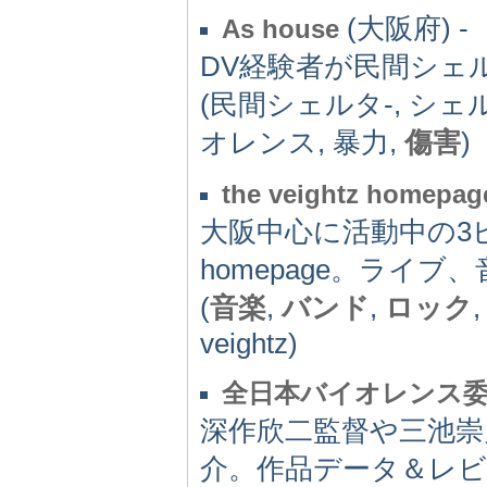
(大阪府) -
As house
DV経験者が民間シェ
(民間シェルタ-, シェ
オレンス, 暴力,
傷害
)
the veightz homepag
大阪中心に活動中の3ピー
homepage。ライ
(
音楽
,
バンド
,
ロック
veightz)
全日本バイオレンス
深作欣二監督や三池
介。作品データ＆レ