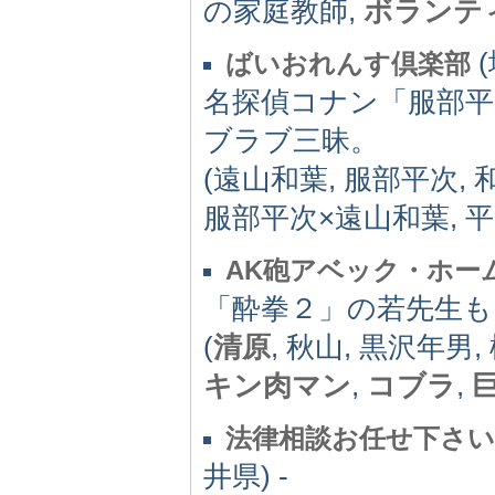
の家庭教師,
ボランテ
(
ばいおれんす倶楽部
名探偵コナン「服部平
ブラブ三昧。
(遠山和葉, 服部平次, 
服部平次×遠山和葉, 平
AK砲アベック・ホー
「酔拳２」の若先生
(
清原
, 秋山, 黒沢年男
キン肉マン
,
コブラ
,
法律相談お任せ下さ
井県) -