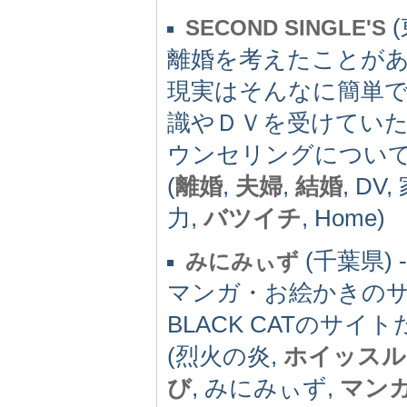
(
SECOND SINGLE'S
離婚を考えたことが
現実はそんなに簡単
識やＤＶを受けてい
ウンセリングについ
(
離婚
,
夫婦
,
結婚
, DV
力,
バツイチ
, Home)
(千葉県) -
みにみぃず
マンガ・お絵かきの
BLACK CATのサ
(烈火の炎,
ホイッスル
び
, みにみぃず,
マン