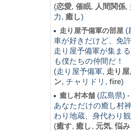
(
恋愛
,
催眠
,
人間関係
,
力,
癒し
)
(
走り屋予備軍の部屋
車が好きだけど、免
走り屋予備軍が集ま
も僕たちの仲間だ！
(走り屋予備軍,
走り屋
ン
, チャリドリ,
fire
)
(広島県) -
癒し村本舗
あなただけの癒し村
わり地蔵、身代わり観
(
癒す
,
癒し
,
元気
,
悩み