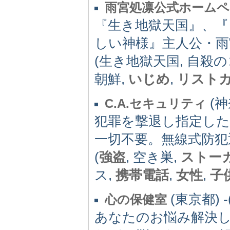
雨宮処凛公式ホームペ
『生き地獄天国』、『
しい神様』主人公・雨
(生き地獄天国, 自殺の
朝鮮,
いじめ
,
リスト
(神
C.A.セキュリティ
犯罪を撃退し指定した
一切不要。無線式防犯
(
強盗
, 空き巣,
ストー
ス,
携帯電話
,
女性
,
子
(東京都) -(
心の保健室
あなたのお悩み解決し