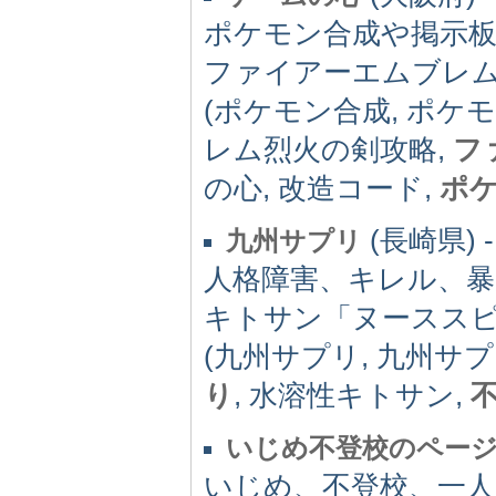
ポケモン合成や掲示
ファイアーエムブレ
(ポケモン合成, ポケ
レム烈火の剣攻略,
フ
の心, 改造コード,
ポ
(長崎県) -
九州サプリ
人格障害、キレル、暴
キトサン「ヌースス
(九州サプリ, 九州サ
り
, 水溶性キトサン,
いじめ不登校のペー
いじめ、不登校、一