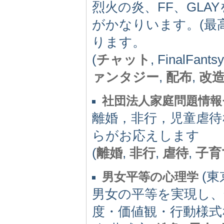
烈火の炎、FF、GL
がかなりいます。(最高
ります。
(
チャット
, FinalFan
ァンタジー
,
配布
,
改
社団法人家庭問題情報セ
離婚，非行，児童虐待
らがお応えします
(
離婚
,
非行
,
虐待
,
子育
(東京
男女平等の心理学
男女の平等を実現し、
度・価値観・行動様式