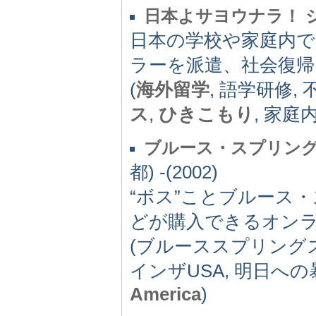
日本よサヨウナラ！ 
日本の学校や家庭内
ラーを派遣、社会復
(
海外留学
, 語学研修,
ス
,
ひきこもり
, 家庭
ブルース・スプリングスティ
都) -(2002)
“ボス”ことブルース
どが購入できるオン
(ブルーススプリング
インザUSA, 明日への暴走
America
)