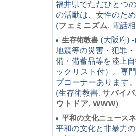
福井県でただひとつ
の活動は、女性のた
(
フェミニズム
, 電話
(大阪府) -(
生存術教書
地震等の災害・犯罪
備・備蓄品等を陸上自
ックリスト付）。専
プコーナーあります
(生存術教書,
サバイバ
ウトドア
,
WWW
)
平和の文化ニュース
平和の文化と非暴力