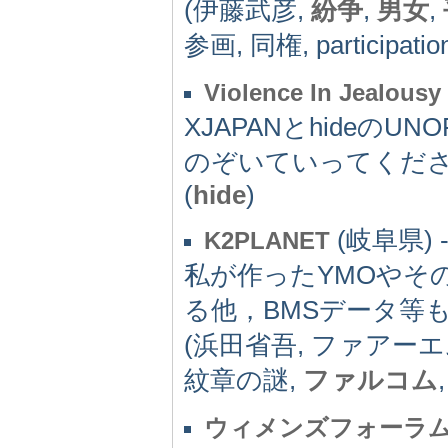
(伊藤武彦,
紛争
,
男女
,
参画, 同権, participatio
Violence In Jealousy
XJAPANとhideのU
のぞいていってくだ
(
hide
)
(岐阜県) -
K2PLANET
私が作ったYMOやそ
る他，BMSデータ等
(浜田省吾, ファアーエ
紋章の謎,
ファルコム
ウィメンズフォーラムF