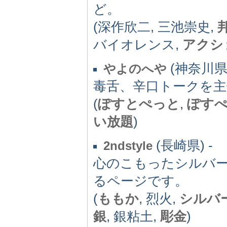
ど。
(深作欣二, 三池崇史,
バイオレンス,
アクシ
(神奈川県)
やよのへや
毒舌、辛口トークを
(
ぽすとぺっと
,
ぽす
い放題
)
(長崎県) -
2ndstyle
心のこもったシルバ
るページです。
(
ももか
, 烈火,
シルバ
銀
, 銀粘土,
彫金
)