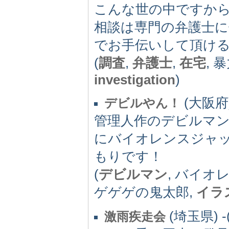
こんな世の中ですか
相談は専門の弁護士
でお手伝いして頂け
(
調査
,
弁護士
,
在宅
, 
investigation
)
(大阪府) 
デビルやん！
管理人作のデビルマ
にバイオレンスジャ
もりです！
(
デビルマン
, バイオ
ゲゲゲの鬼太郎,
イラ
(埼玉県) -(
激雨疾走会