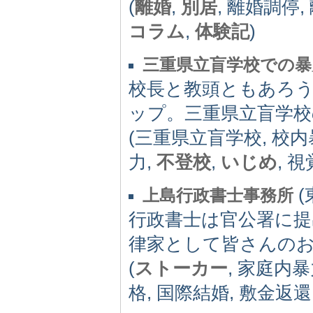
(
離婚
,
別居
, 離婚調停,
コラム
,
体験記
)
三重県立盲学校での暴
校長と教頭ともあろ
ップ。三重県立盲学校
(三重県立盲学校, 校内
力,
不登校
,
いじめ
, 
(
上島行政書士事務所
行政書士は官公署に提
律家として皆さんの
(
ストーカー
, 家庭内暴
格, 国際結婚, 敷金返還