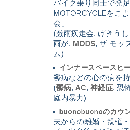
バイク乗り同士で発足し
MOTORCYCLEを
会」
(激雨疾走会, げきう
雨が,
MODS
, ザ モ
ム)
インナースペースヒ
鬱病などの心の病を
(
鬱病
,
AC
,
神経症
, 恐
庭内暴力)
buonobuonoのカ
夫からの離婚・親権