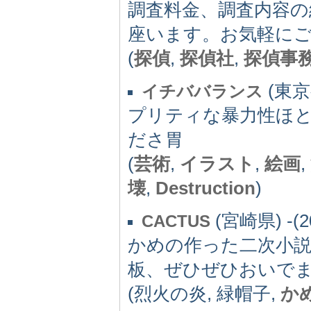
調査料金、調査内容の
座います。お気軽に
(
探偵
,
探偵社
,
探偵事
(東京都
イチババランス
プリティな暴力性ほ
ださ胃
(
芸術
,
イラスト
,
絵画
,
壊
,
Destruction
)
(宮崎県) -(2
CACTUS
かめの作った二次小
板、ぜひぜひおいで
(烈火の炎, 緑帽子,
か