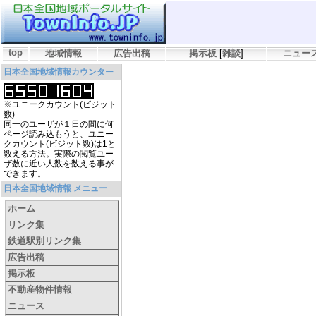
top
地域情報
広告出稿
掲示板
[
雑談
]
ニュー
日本全国地域情報カウンター
※ユニークカウント(ビジット
数)
同一のユーザが１日の間に何
ページ読み込もうと、ユニー
クカウント(ビジット数)は1と
数える方法。実際の閲覧ユー
ザ数に近い人数を数える事が
できます。
日本全国地域情報 メニュー
ホーム
リンク集
鉄道駅別リンク集
広告出稿
掲示板
不動産物件情報
ニュース