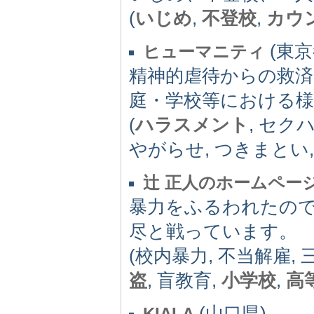
(
いじめ
,
不登校
,
カウ
(東京都
ヒューマニティ
精神的虐待からの救済
庭・学校等における
(
ハラスメント
, セク
やがらせ, つきまとい
辻 正人のホームペー
暴力をふるわれたの
尽と戦っています。
(校内暴力, 不当解雇,
盗
, 盲教育,
小学校
,
高
(山口県) -
KIALA