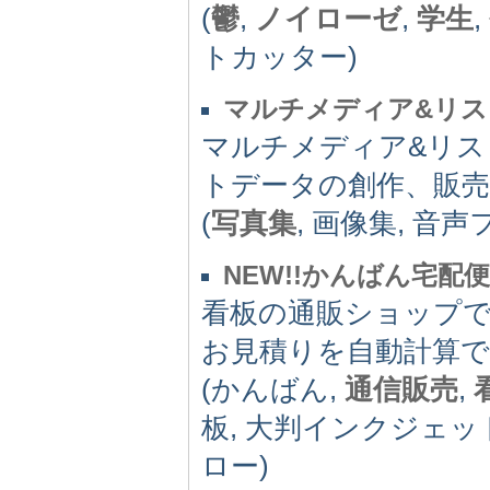
(
鬱
,
ノイローゼ
,
学生
,
トカッター)
マルチメディア&リス
マルチメディア&リス
トデータの創作、販
(
写真集
, 画像集, 音声
NEW!!かんばん宅配便
看板の通販ショップで
お見積りを自動計算
(かんばん,
通信販売
,
板, 大判インクジェッ
ロー)