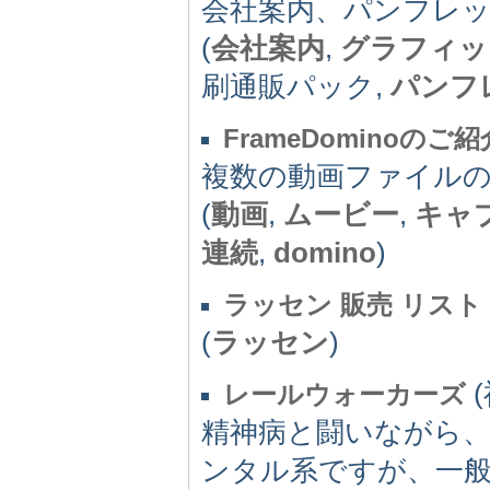
会社案内、パンフレ
(
会社案内
,
グラフィッ
刷通販パック,
パンフ
FrameDominoのご紹
複数の動画ファイルの内
(
動画
,
ムービー
,
キャ
連続
,
domino
)
ラッセン 販売 リス
(
ラッセン
)
(
レールウォーカーズ
精神病と闘いながら
ンタル系ですが、一