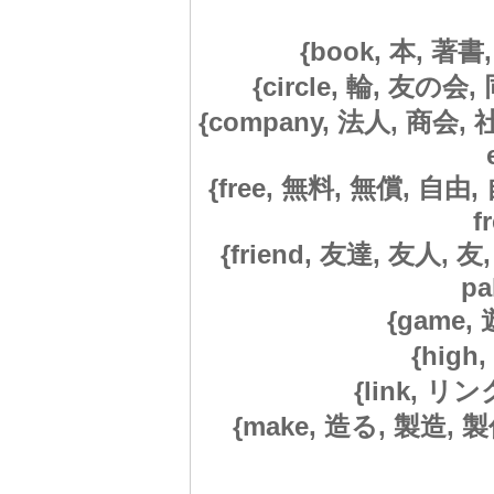
{book, 本, 著書
{circle, 輪, 友の会, 
{company, 法人, 商会, 社
{free, 無料, 無償, 自由, 自
f
{friend, 友達, 友人,
pa
{game,
{high,
{link, リ
{make, 造る, 製造, 製