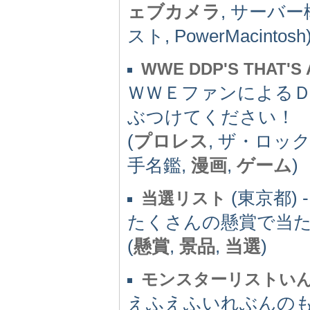
ェブカメラ
, サーバ
スト, PowerMacintosh
WWE DDP'S THAT'S 
ＷＷＥファンによる
ぶつけてください！
(
プロレス
, ザ・ロック
手名鑑,
漫画
,
ゲーム
)
(東京都) -
当選リスト
たくさんの懸賞で当
(
懸賞
,
景品
,
当選
)
モンスターリストいん
えふえふいれぶんの