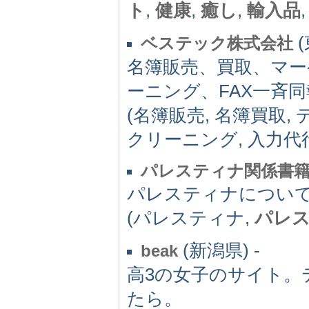
ト
,
健康
,
癒し
,
輸入品
(
ベステック株式会社
名簿販売、買取、マー
ーニング、FAX一斉
(名簿販売, 名簿買取,
クリーニング, 入力代行
パレスティナ関係書
パレスティナについ
(パレスティナ,
パレ
(新潟県) -
beak
高3の女子のサイト。
たら。