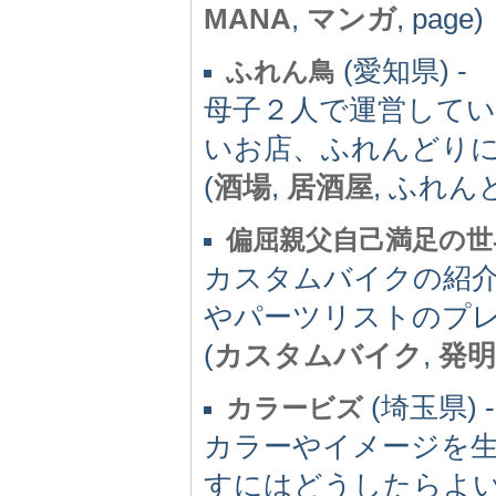
MANA
,
マンガ
, page)
(愛知県) -
ふれん鳥
母子２人で運営して
いお店、ふれんどり
(
酒場
,
居酒屋
, ふれん
偏屈親父自己満足の世
カスタムバイクの紹
やパーツリストのプ
(
カスタムバイク
,
発明
(埼玉県) -
カラービズ
カラーやイメージを
すにはどうしたらよ