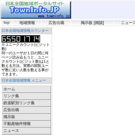
top
地域情報
広告出稿
掲示板
[
雑談
]
ニュー
日本全国地域情報カウンター
※ユニークカウント(ビジット
数)
同一のユーザが１日の間に何
ページ読み込もうと、ユニー
クカウント(ビジット数)は1と
数える方法。実際の閲覧ユー
ザ数に近い人数を数える事が
できます。
日本全国地域情報 メニュー
ホーム
リンク集
鉄道駅別リンク集
広告出稿
掲示板
不動産物件情報
ニュース