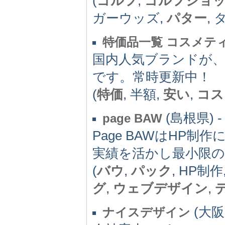
(
ゴルフ
,
ゴルフショ
ガーウッズ,
パター
,
特価品一覧 コスメテ
国内人気ブランドが、
です。常時更新中！
(
特価
, 半額,
安い
,
コス
(島根県) -
page BAW
Page BAWはHP
実績を活かし最小限
(
バウ
,
パック
, HP制
グ
,
ウェブデザイン
,
(大阪府
ナイスデザイン