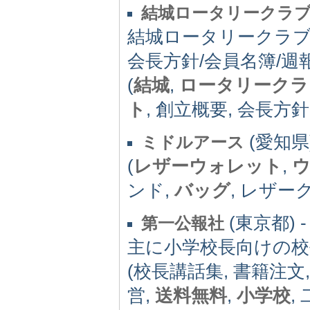
結城ロータリークラ
結城ロータリークラブ/Di
会長方針/会員名簿/週
(
結城
,
ロータリークラ
ト
, 創立概要, 会長方針
(愛知県)
ミドルアース
(
レザーウォレット
,
ンド,
バッグ
, レザー
(東京都) -
第一公報社
主に小学校長向けの校
(校長講話集, 書籍注文
営,
送料無料
,
小学校
,