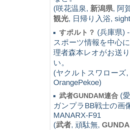
(咲花温泉,
新潟県
, 
観光
, 日帰り入浴, sight
(兵庫県) -
すポルト？
スポーツ情報を中心
理者森本レオがお送り
い。
(ヤクルトスワローズ
OrangePekoe)
(愛
武者GUNDAM連合
ガンプラBB戦士の画
MANARX-F91
(
武者
, 頑駄無,
GUND