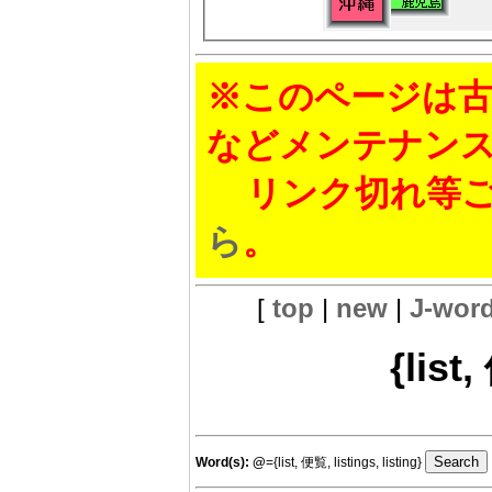
※このページは古
などメンテナン
リンク切れ等ご
ら
。
[
top
|
new
|
J-wor
{list,
Word(s):
@
={list, 便覧, listings, listing}