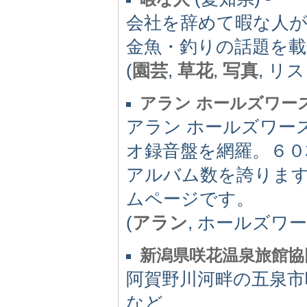
会社を辞めて暇な人
金魚・釣りの話題を
(
園芸
,
草花
,
写真
, リ
アラン ホールズワー
アラン ホールズワー
オ録音盤を網羅。６
アルバム数を誇ります
ムページです。
(
アラン
, ホールズワ
新潟県咲花温泉旅館協
阿賀野川河畔の五泉市
など。