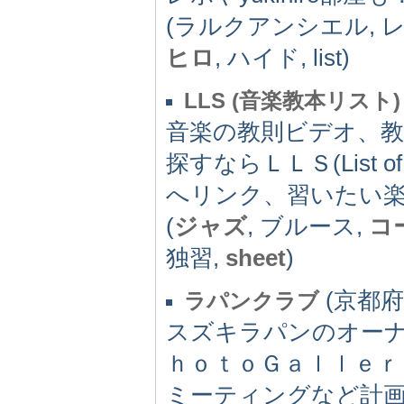
(ラルクアンシエル, レ
ヒロ
, ハイド, list)
LLS (音楽教本リスト)
音楽の教則ビデオ、
探すならＬＬＳ(List 
へリンク、習いたい
(
ジャズ
, ブルース,
コ
独習,
sheet
)
(京都府)
ラパンクラブ
スズキラパンのオー
ｈｏｔｏＧａｌｌｅ
ミーティングなど計