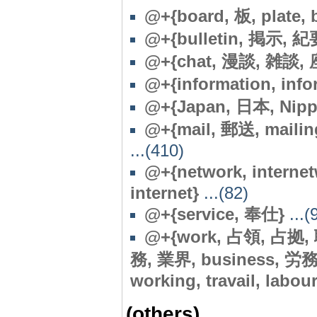
@+{board, 板, plate, 
@+{bulletin, 掲示, 紀
@+{chat, 漫談, 雑談, 座
@+{information, inf
@+{Japan, 日本, Nipp
@+{mail, 郵送, mailin
...(410)
@+{network, interne
internet}
...(82)
@+{service, 奉仕}
...(
@+{work, 占領, 占拠, 職
務, 業界, business, 
working, travail, labour
(others)