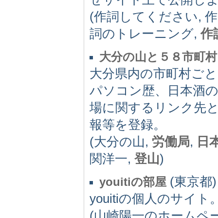
(作詞してください, 
詞のトレーニング,
作
大分の山と５８市町村
大分県内の市町村ご
パソコン歴、日本酒
場に関するリンク先
報等を登録。
(大分の山,
労働局
,
日
関洋一,
登山
)
(東京都) -
youitiの部屋
youitiの個人のサ
(山崎陽一のホームペー