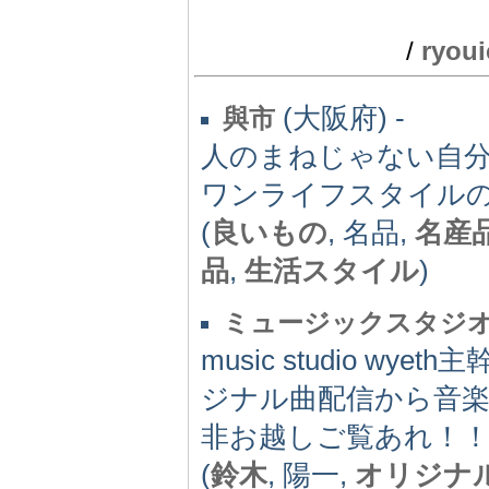
/
ryoui
(大阪府) -
與市
人のまねじゃない自
ワンライフスタイル
(
良いもの
, 名品,
名産
品
,
生活スタイル
)
ミュージックスタジ
music studio wye
ジナル曲配信から音
非お越しご覧あれ！
(
鈴木
, 陽一,
オリジナ