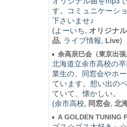
オリジナル曲をmp3
す。コミュニケーシ
下さいませ♪
(よーいち,
オリジナ
品
, ライブ情報,
Live
)
余高辰巳会（東京出張
北海道立余市高校の卒
業生の、同窓会やホ
ています。想い出の
ていて、懐かしい。
(余市高校,
同窓会
,
北
A GOLDEN TUNING 
ゴス☆ゴス大好き～