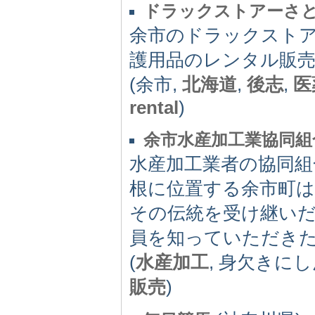
ドラックストアーさ
余市のドラックストア
護用品のレンタル販売
(余市,
北海道
,
後志
,
医
rental
)
余市水産加工業協同組
水産加工業者の協同組
根に位置する余市町
その伝統を受け継い
員を知っていただき
(
水産加工
, 身欠きにし
販売
)