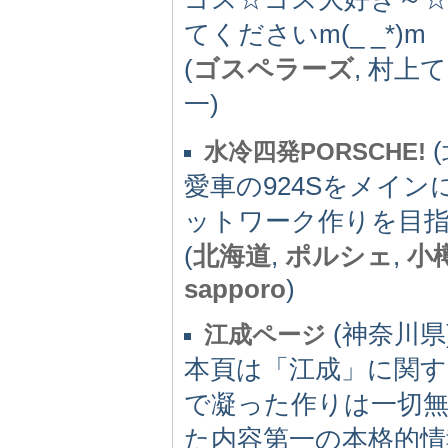
てくださいm(_ _*)m
(
ゴスペラーズ
, 村上
一)
(
水冷四発PORSCHE!
愛車の924Sをメイン
ットワーク作りを目
(
北海道
,
ポルシェ
,
小
sapporo
)
(神奈川県) 
江成ページ
本頁は「江成」に関す
で凝った作りは一切
た内容第一の本格的情