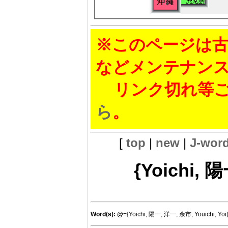
※このページは古
などメンテナン
リンク切れ等ご
ら
。
[
top
|
new
|
J-wor
{Yoichi, 陽
Word(s):
@
={Yoichi, 陽一, 洋一, 余市, Youichi, Yoi