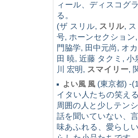
ィール、ディスコグ
る。
(ザ スリル,
スリル
, 
号, ホーンセクション
門脇学, 田中元尚, オカ
田 暁, 近藤 タクミ, 小
川 宏明,
スマイリー
,
(東京都) -(1
よい風 風
イタい人たちの笑え
周囲の人と少しテン
話を聞いていない、
味あふれる、愛らし
らした小品たちです