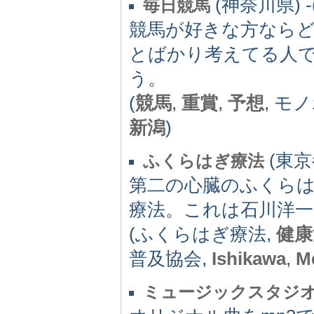
(神奈川県) -(
毎日競馬
競馬が好きな方なら
とばかり考えてる人
う。
(
競馬
,
重賞
,
予想
, モ
新潟
)
(東京都
ふくらはぎ療法
第二の心臓のふくら
療法。これは石川洋
(ふくらはぎ療法,
健康
普及協会,
Ishikawa
,
M
ミュージックスタジ