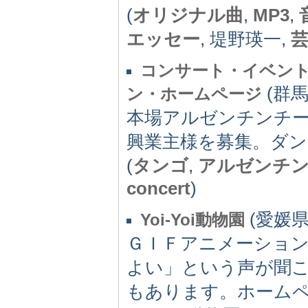
(
オリジナル曲
,
MP3
,
エッセー
, 堤野瑛一,
コンサート・イベン
(群馬県
ン・ホームページ
本場アルゼンチンチ
興業主様を募集。ダン
(
タンゴ
,
アルゼンチ
concert
)
(愛媛県) 
Yoi-Yoi動物園
ＧＩＦアニメーショ
よい」という声が聞こえ
もあります。ホーム