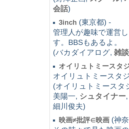
会話
)
(東京都) -
3inch
管理人が趣味で運営
す。BBSもあるよ。
(バカダイアログ,
雑談
オイリュトミースタ
オイリュトミースタジ
(オイリュトミースタジ
美陽一,
シュタイナー
細川俊夫)
(神奈
映画≠批評∈映画