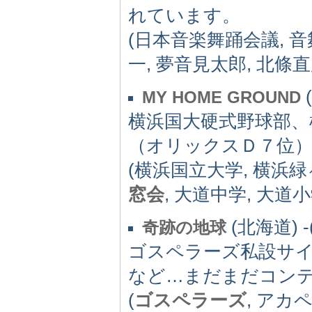
れています。
(日本音楽舞踊会議, 音
一, 夢音見太郎, 北條直
(
MY HOME GROUND
横浜国大硬式野球部、
（オリックスＤ７位
(横浜国立大学, 横浜緑
窓会
, 大道中学, 大道
(北海道) -(
奇跡の地球
ゴスペラーズ私設サ
など…まだまだコン
(
ゴスペラーズ
, アカ