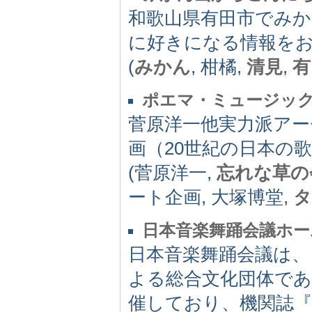
和歌山県有田市でみ
に好きになる情報を
(
みかん
, 柑橘,
清見
,
有
ポエマ・ミュージッ
菅原洋一他実力派ア
画（20世紀の日本の
(菅原洋一,
忘れな草の
ート企画, 大塚博堂,
タ
日本音楽舞踊会議ホー
日本音楽舞踊会議は、
よる総合文化団体であ
催しており、機関誌