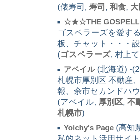
(俵寿司,
寿司
,
和食
,
大
☆★☆THE GOSPEL
ゴスペラーズを愛す
板、チャット・・・
(
ゴスペラーズ
, 村上
(北海道) -(2
アベイル
札幌市厚別区 不動産
報、余市セカンドハ
(アベイル,
厚別区
,
不
札幌市
)
(高知県)
Yoichy's Page
私的ネット活用サイ