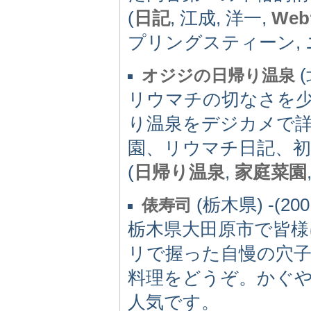
(
日記
, 江成, 洋一,
We
プリングスティーン, ニー
(
オジジの日帰り温泉
リウマチの切なさを
り温泉をデジカメで
園、リウマチ日記、
(
日帰り温泉
,
家庭菜園
(栃木県) -(200
俵寿司
栃木県大田原市で皆
リで握った自慢の穴
料理をどうぞ。かぐ
人気です。