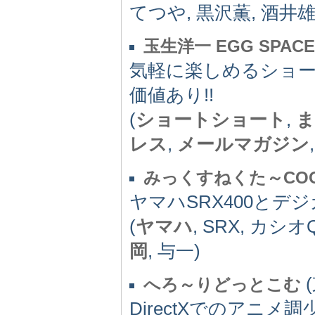
てつや, 黒沢薫, 酒井雄
玉生洋一 EGG SPACE
気軽に楽しめるショー
価値あり!!
(
ショートショート
,
ま
レス
,
メールマガジン
みっくすねくた～CO
ヤマハSRX400とデ
(
ヤマハ
, SRX, カシオQ
岡
, 与一)
(
へろ～りどっとこむ
DirectXでのアニ