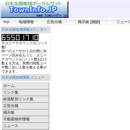
top
地域情報
広告出稿
掲示板
[
雑談
]
ニュー
日本全国地域情報カウンター
※ユニークカウント(ビジット
数)
同一のユーザが１日の間に何
ページ読み込もうと、ユニー
クカウント(ビジット数)は1と
数える方法。実際の閲覧ユー
ザ数に近い人数を数える事が
できます。
日本全国地域情報 メニュー
ホーム
リンク集
鉄道駅別リンク集
広告出稿
掲示板
不動産物件情報
ニュース