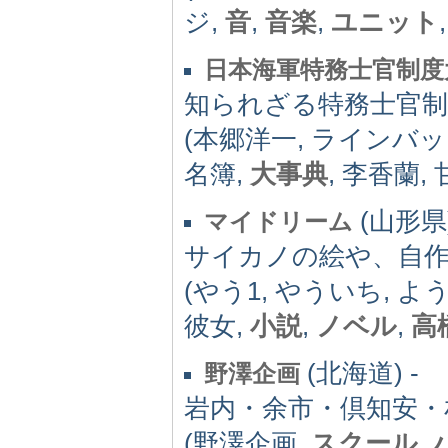
ジ,
音
,
音楽
,
ユニット
日本海軍特務士官制度
知られざる特務士官制
(本郷洋一, ラインバッ
名簿,
大事典
, 李香蘭,
(山形県)
マイドリーム
サイカノの絵や、自
(やう1, やういち, 
彼女,
小説
,
ノベル
,
高
(北海道) -
野澤企画
岩内・余市・倶知安・
(野澤企画,
スクール
,