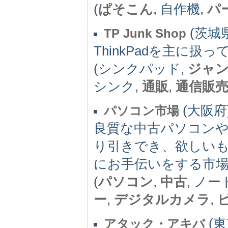
(
ぱそこん
, 自作機,
パ
(茨城県)
TP Junk Shop
ThinkPadを主に扱っ
(シンクパッド,
ジャ
シンク,
通販
,
通信販
(大阪府) 
パソコン市場
良質な中古パソコン
り引きでき、欲しい
にお手伝いをする市
(
パソコン
,
中古
, ノ
ー
,
デジタルカメラ
,
(東京
アタック・アキバ