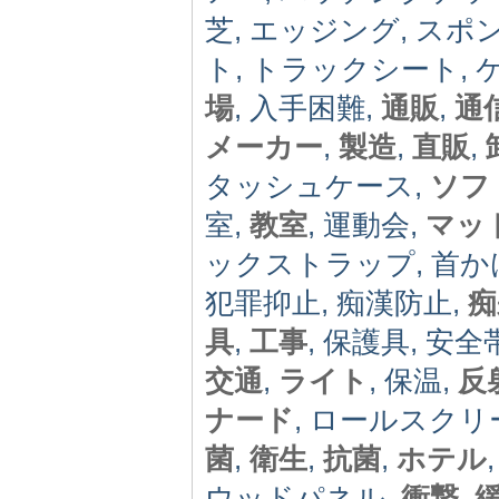
芝, エッジング, スポ
ト, トラックシート, ケ
場
, 入手困難,
通販
,
通
メーカー
,
製造
,
直販
,
タッシュケース,
ソフ
室,
教室
, 運動会,
マッ
ックストラップ, 首かけ
犯罪抑止, 痴漢防止,
痴
具
,
工事
, 保護具, 安全
交通
,
ライト
, 保温,
反
ナード
, ロールスクリ
菌
,
衛生
,
抗菌
,
ホテル
ウッドパネル,
衝撃
,