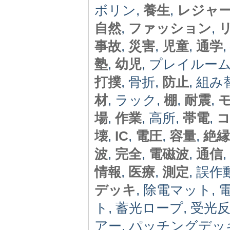
ボリン,
養生
,
レジャ
自然
,
ファッション
,
事故
,
災害
,
児童
,
通学
,
塾
,
幼児
, プレイルーム
打撲
, 骨折,
防止
, 組み
材
, ラック,
棚
,
耐震
,
場
,
作業
, 高所,
帯電
,
壊
,
IC
,
電圧
,
容量
,
絶縁
波
,
完全
,
電磁波
,
通信
,
情報
,
医療
,
測定
, 誤作
デッキ
, 除電マット,
ト, 蓄光ロープ, 受
アー, パッチングデッ