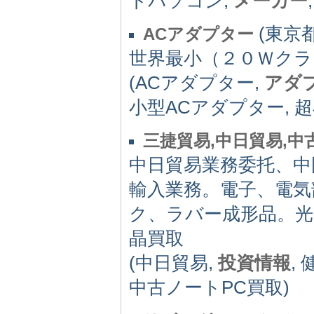
トパソコン,
メーカー
(東京都)
ACアダプター
世界最小（２０Ｗクラ
(ACアダプター,
アダ
小型ACアダプター, 超
三捷貿易,中日貿易,中
中日貿易業務委托、中
輸入業務。電子、電気
ク、ラバー成形品。光
晶買取
(中日貿易,
投資情報
,
中古ノートPC買取)