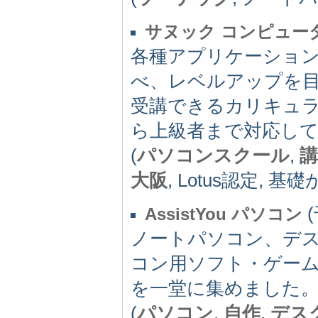
サヌック コンピュー
各種アプリケーショ
べ、レベルアップを
受講できるカリキュ
ら上級者まで対応し
(
パソコンスクール
,
講
大阪
, Lotus認定, 
(
AssistYou パソコン
ノートパソコン、デ
コン用ソフト・ゲー
を一堂に集めました
(
パソコン
,
自作
,
デス