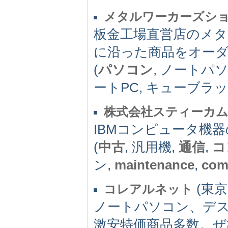
メタルワーカーズシ
板金工場直営店のメ
に沿った商品をオー
(
パソコン
, ノートパソ
ートPC, キューブラッ
株式会社スティーカ
IBMコンピュータ機
(
中古
, 汎用機,
通信
,
コ
ン,
maintenance
,
com
(東京都
コレアルネット
ノートパソコン、デ
激安特価商品多数。ぜ