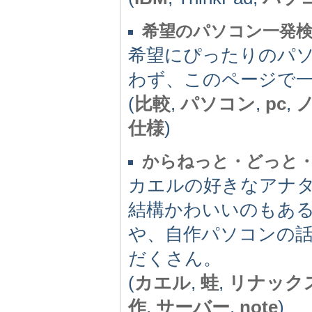
希望のパソコン一発
希望にぴったりのパ
わず、このページで
(
比較
,
パソコン
,
pc
,
仕様
)
からねっと・どっと
カエルの好きなアナ
結構かわいいのもあ
や、自作パソコンの話
だくさん。
(
カエル
,
蛙
,
リナック
作
,
サーバー
,
note
)