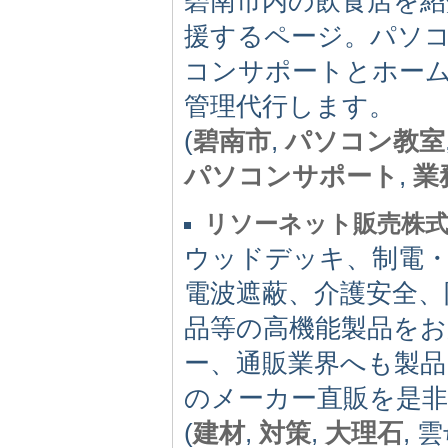
碧南市内の飲食店を紹
援するページ。パソ
コンサポートとホー
管理代行します。
(
碧南市
,
パソコン教室
パソコンサポート
,
業
リソーネット販売株
ウッドデッキ、制電・
電波遮蔽、介護安全、
品等の高機能製品を
ー、通販業界へも製
のメーカー直販を是
(
建材
,
対策
,
大理石
, 