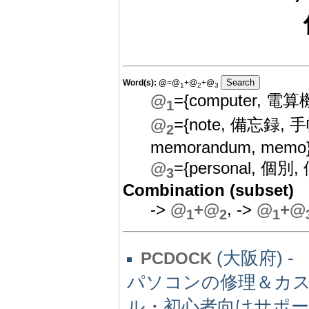
Word(s):
@
=@
+@
+@
1
2
3
@
={computer, 電
1
@
={note, 備忘録, 手
2
memorandum, memo
@
={personal, 個別, 
3
Combination (subset)
->
@
+@
, ->
@
+@
1
2
1
(大阪府) -
PCDOCK
パソコンの修理＆カ
ル・初心者向けサポ