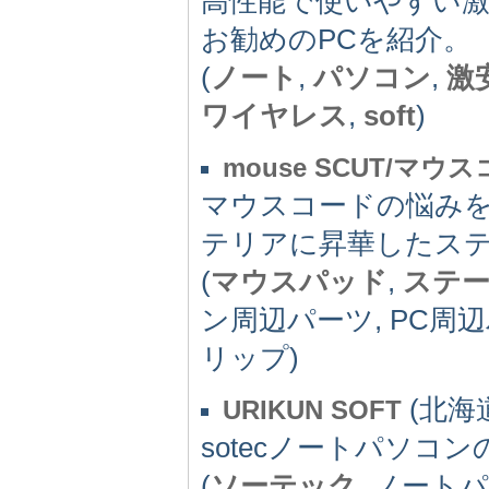
高性能で使いやすい
お勧めのPCを紹介。
(
ノート
,
パソコン
,
激
ワイヤレス
,
soft
)
mouse SCUT/マ
マウスコードの悩み
テリアに昇華したス
(
マウスパッド
,
ステ
ン周辺パーツ, PC周辺
リップ)
(北海道
URIKUN SOFT
sotecノートパソコ
(
ソーテック
, ノート