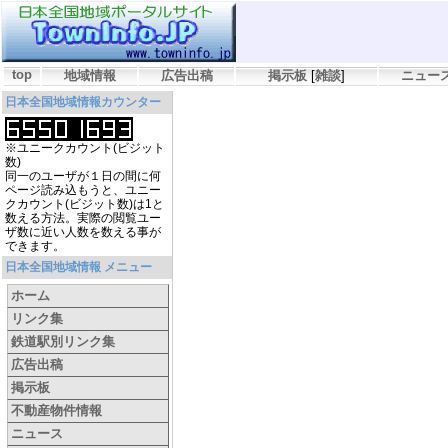
top
地域情報
広告出稿
掲示板
[
雑談
]
ニュー
日本全国地域情報カウンター
※ユニークカウント(ビジット
数)
同一のユーザが１日の間に何
ページ読み込もうと、ユニー
クカウント(ビジット数)は1と
数える方法。実際の閲覧ユー
ザ数に近い人数を数える事が
できます。
日本全国地域情報 メニュー
ホーム
リンク集
鉄道駅別リンク集
広告出稿
掲示板
不動産物件情報
ニュース